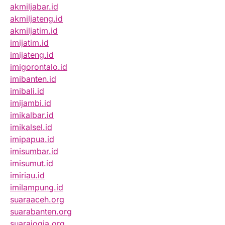
akmiljabar.id
akmiljateng.id
akmiljatim.id
imijatim.id
imijateng.id
imigorontalo.id
imibanten.id
imibali.id
imijambi.id
imikalbar.id
imikalsel.id
imipapua.id
imisumbar.id
imisumut.id
imiriau.id
imilampung.id
suaraaceh.org
suarabanten.org
suarajogja.org