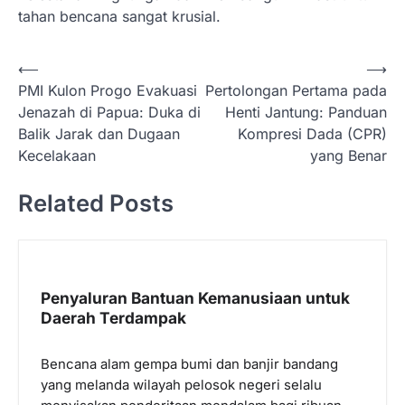
tahan bencana sangat krusial.
N
⟵
⟶
PMI Kulon Progo Evakuasi
Pertolongan Pertama pada
a
Jenazah di Papua: Duka di
Henti Jantung: Panduan
v
Balik Jarak dan Dugaan
Kompresi Dada (CPR)
i
Kecelakaan
yang Benar
g
Related Posts
a
s
i
p
Penyaluran Bantuan Kemanusiaan untuk
Daerah Terdampak
o
s
Bencana alam gempa bumi dan banjir bandang
yang melanda wilayah pelosok negeri selalu