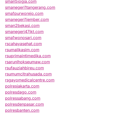
sman5jogja.com
smanegeri1tangerang.com
sma1purworejo.com
smanegeri1jember.com
sman2bekasi.com
smanegeri47jkt.com
sma1wonosari.com
rscahayasehat.com
rsumalikasim.com
rsuprimaintimedika.com
rsarunlhokseumaw.com
rsufauziahbireu.com
rsumumcitrahusada.com
rsgayomedicalcentre.com
polresjakarta.com
polresdago.com
polressabang.com
polresdenpasar.com
polresbanten.com