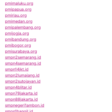
pmimaluku.org
pmipapua.org
pmiriau.org
pmimedan.org
pmipalembang.org
pmijogja.org
pmibandung.org
pmibogor.org
pmisurabaya.org
smpn2semarang.id
smpn4semarang.id
smpn14jkt.id
smpn2lumajang.id
smpn2sutojayan.id
smpn4blitar.id
smpn78jakarta.id
smpn88jakarta.id
smpnegeri1ambon.id
smpn1bangil.id