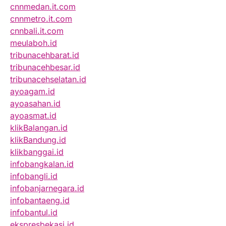
cnnmedan.it.com
cnnmetro.it.com
cnnbali.it.com
meulaboh.id
tribunacehbarat.id
tribunacehbesar.id
tribunacehselatan.id
ayoagam.id
ayoasahan.id
ayoasmat.id
klikBalangan.id
klikBandung.id
klikbanggai.id
infobangkalan.id
infobangli.id
infobanjarnegara.id
infobantaeng.id
infobantul.id
ekspresbekasi.id