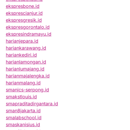
ekspresbone.id
eksprescianjur.id
ekspresgresik.id
ekspresgorontalo.id
ekspresindramayu.id
harianjepara.id
hariankarawang.id
hariankediri.id
harianlamongan.id
harianlumajang.id
harianmajalengka.id
harianmalang.id
smanics-serpong.id
smakstlouis.id
smapraditadirgantara.id
sman8jakarta.id
smalabschool.id
smaskanisius.id