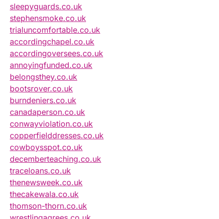
sleepyguards.co.uk
stephensmoke.co.uk
trialuncomfortable.co.uk
accordingchapel.co.uk
accordingoversees.co.uk
annoyingfunded.co.uk
belongsthey.co.uk
bootsrover.co.uk
burndeniers.co.uk
canadaperson.co.uk
conwayviolation.co.uk
copperfielddresses.co.uk
cowboysspot.co.uk
decemberteaching.co.uk
traceloans.co.uk
thenewsweek.co.uk
thecakewala.co.uk
thomson-thorn.co.uk
wrestlingagrees.co.uk