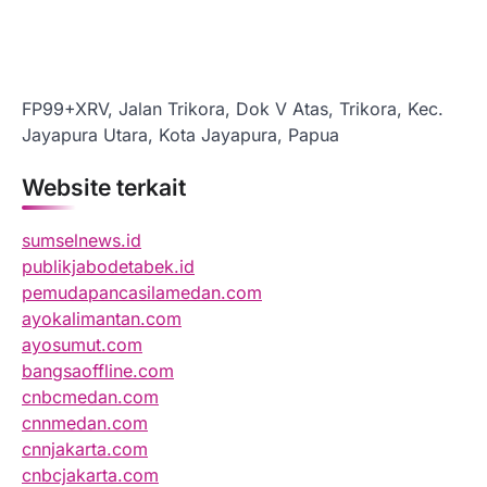
FP99+XRV, Jalan Trikora, Dok V Atas, Trikora, Kec.
Jayapura Utara, Kota Jayapura, Papua
Website terkait
sumselnews.id
publikjabodetabek.id
pemudapancasilamedan.com
ayokalimantan.com
ayosumut.com
bangsaoffline.com
cnbcmedan.com
cnnmedan.com
cnnjakarta.com
cnbcjakarta.com