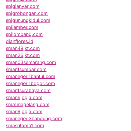
spigianyar.com
spigrobongan.com
spigunungkidul.com
spijember.com
spijombang.com
dianflores.id
sman48jkt.com
sman26jkt.com
sman03semarang.com
sman1sumbar.com
smanegeri1bantul.com
smanegeri1bogor.com
sman1surabaya.com
sman6jogja.com
sma1magelang.com
sman9jogja.com
smanegeri3bandung.com
smasutomo1.com