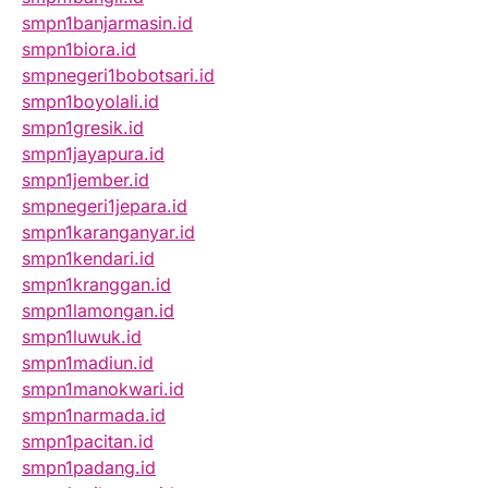
smpn1banjarmasin.id
smpn1biora.id
smpnegeri1bobotsari.id
smpn1boyolali.id
smpn1gresik.id
smpn1jayapura.id
smpn1jember.id
smpnegeri1jepara.id
smpn1karanganyar.id
smpn1kendari.id
smpn1kranggan.id
smpn1lamongan.id
smpn1luwuk.id
smpn1madiun.id
smpn1manokwari.id
smpn1narmada.id
smpn1pacitan.id
smpn1padang.id