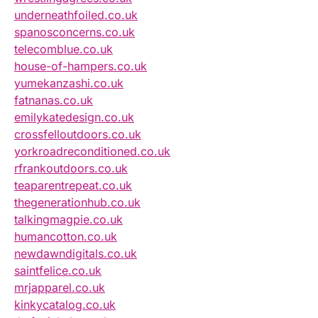
underneathfoiled.co.uk
spanosconcerns.co.uk
telecomblue.co.uk
house-of-hampers.co.uk
yumekanzashi.co.uk
fatnanas.co.uk
emilykatedesign.co.uk
crossfelloutdoors.co.uk
yorkroadreconditioned.co.uk
rfrankoutdoors.co.uk
teaparentrepeat.co.uk
thegenerationhub.co.uk
talkingmagpie.co.uk
humancotton.co.uk
newdawndigitals.co.uk
saintfelice.co.uk
mrjapparel.co.uk
kinkycatalog.co.uk