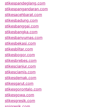
stikespandeglang.com
stikespangandaran.com
stikesacehbarat.com
stikesbadung.com
stikesbanggai.com
stikesbangka.com
stikesbanyumas.com
stikesbekasi.com
stikesblitar.com
stikesbogor.com
stikesbrebes.com
stikescianjur.com
stikesciamis.com
stikesdemak.com
stikesgarut.com
stikesgorontalo.com
stikesgowa.com
stikesgresik.com
spigresik.com