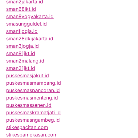
sman2jakarta.id
sman68jkt.id
sman8yogyakarta.id
smasungguldel.id
sman1jogja.id
sman28dkijakarta.id
sman3jogja.id
sman81jkt.id
sman2malang.id
sman21jkt.id
puskesmasjakut.id
puskesmasmampang.id
puskesmaspancoran.id
puskesmasmenteng.id
puskesmassenen.id
puskesmaskramatjati.id
puskesmasngambeg.id
stikespacitan.com
stikespamekasan.com