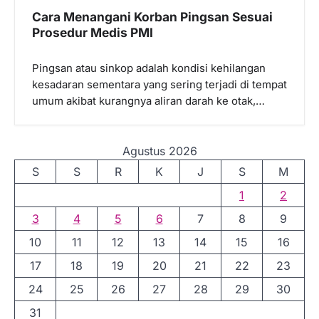
Cara Menangani Korban Pingsan Sesuai
Prosedur Medis PMI
Pingsan atau sinkop adalah kondisi kehilangan
kesadaran sementara yang sering terjadi di tempat
umum akibat kurangnya aliran darah ke otak,…
Agustus 2026
S
S
R
K
J
S
M
1
2
3
4
5
6
7
8
9
10
11
12
13
14
15
16
17
18
19
20
21
22
23
24
25
26
27
28
29
30
31