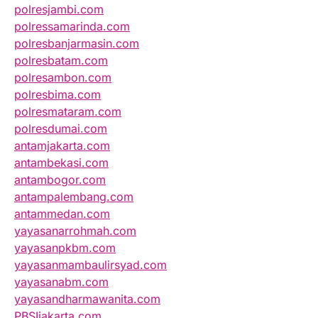
polresjambi.com
polressamarinda.com
polresbanjarmasin.com
polresbatam.com
polresambon.com
polresbima.com
polresmataram.com
polresdumai.com
antamjakarta.com
antambekasi.com
antambogor.com
antampalembang.com
antammedan.com
yayasanarrohmah.com
yayasanpkbm.com
yayasanmambaulirsyad.com
yayasanabm.com
yayasandharmawanita.com
PBSIjakarta.com