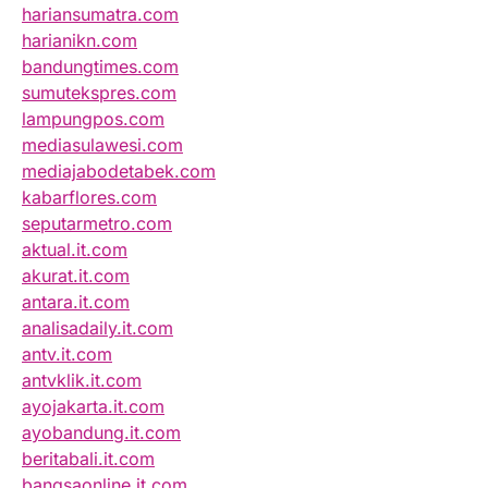
hariansumatra.com
harianikn.com
bandungtimes.com
sumutekspres.com
lampungpos.com
mediasulawesi.com
mediajabodetabek.com
kabarflores.com
seputarmetro.com
aktual.it.com
akurat.it.com
antara.it.com
analisadaily.it.com
antv.it.com
antvklik.it.com
ayojakarta.it.com
ayobandung.it.com
beritabali.it.com
bangsaonline.it.com