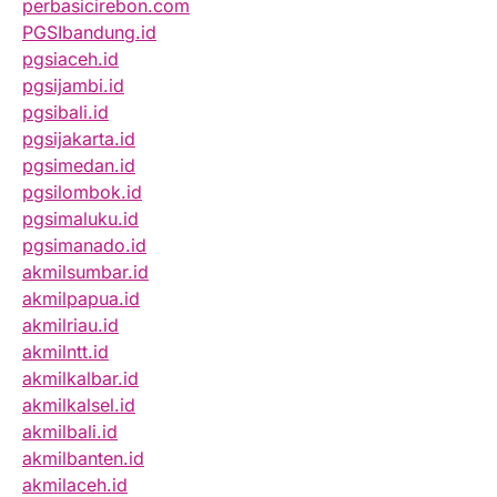
perbasicirebon.com
PGSIbandung.id
pgsiaceh.id
pgsijambi.id
pgsibali.id
pgsijakarta.id
pgsimedan.id
pgsilombok.id
pgsimaluku.id
pgsimanado.id
akmilsumbar.id
akmilpapua.id
akmilriau.id
akmilntt.id
akmilkalbar.id
akmilkalsel.id
akmilbali.id
akmilbanten.id
akmilaceh.id