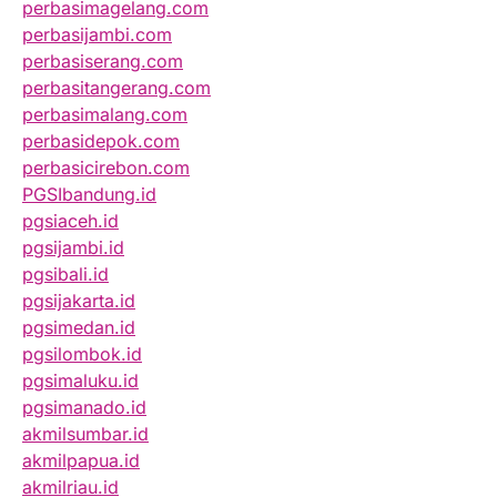
perbasimagelang.com
perbasijambi.com
perbasiserang.com
perbasitangerang.com
perbasimalang.com
perbasidepok.com
perbasicirebon.com
PGSIbandung.id
pgsiaceh.id
pgsijambi.id
pgsibali.id
pgsijakarta.id
pgsimedan.id
pgsilombok.id
pgsimaluku.id
pgsimanado.id
akmilsumbar.id
akmilpapua.id
akmilriau.id