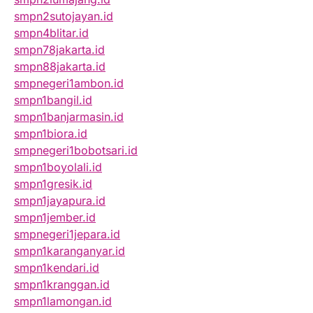
smpn2sutojayan.id
smpn4blitar.id
smpn78jakarta.id
smpn88jakarta.id
smpnegeri1ambon.id
smpn1bangil.id
smpn1banjarmasin.id
smpn1biora.id
smpnegeri1bobotsari.id
smpn1boyolali.id
smpn1gresik.id
smpn1jayapura.id
smpn1jember.id
smpnegeri1jepara.id
smpn1karanganyar.id
smpn1kendari.id
smpn1kranggan.id
smpn1lamongan.id