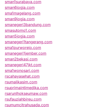
sman1surabaya.com
sman6jogja.com
sma1magelang.com
sman9jogja.com
smanegeri3bandung.com
smasutomo1.com
sman5jogja.com
smanegeri1tangerang.com
sma1purworejo.com
smanegeri1jember.com
sman2bekasi.com
smanegeri47jkt.com
sma1wonosari.com
rscahayasehat.com
rsumalikasim.com
rsuprimaintimedika.com
rsarunlhokseumaw.com
rsufauziahbireu.com
rsumumcitrahusada.com