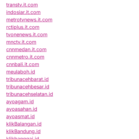
transtv.it.com
indosiar.it.com
metrotvnews.it.com
rctiplus.it.com
tvonenews.it.com
mnctv.it.com
cnnmedan.it.com
cnnmetro.it.com
cnnbali.it.com
meulaboh.id
tribunacehbarat.id
tribunacehbesar.id
tribunacehselatan.id
ayoagam.id
ayoasahan.id
ayoasmat.id
klikBalangan.id
klikBandung.id
klikbanggai.id