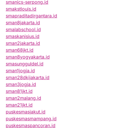
smanics-serpong.id
smakstlouis.id
smapraditadirgantara.id
sman8jakarta.id
smalabschool.id
smaskanisius.id
sman2jakarta.id
sman68jkt.id
sman8yogyakarta.id
smasungguldel.id
sman1jogja.id
sman28dkijakarta.id
sman3jogja.id
sman81jkt.id
sman2malang.id
sman21jkt.id
puskesmasjakut.id
puskesmasmampang.id
puskesmaspancoran.id