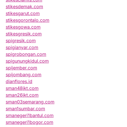
stikesdemak.com
stikesgarut.com
stikesgorontalo.com
stikesgowa.com
stikesgresik.com
spigresik.com
spigianyar.com
spigrobongan.com
spigunungkidul.com
spijember.com
spijombang.com
dianflores.id
sman48jkt.com
sman26jkt.com
sman03semarang.com
sman1sumbar.com
smanegeri1bantul.com
smanegeri1bogor.com