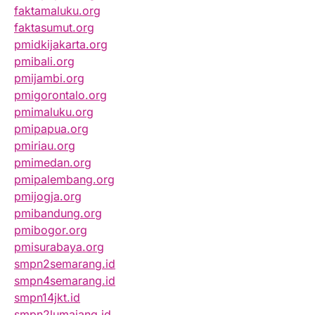
faktamaluku.org
faktasumut.org
pmidkijakarta.org
pmibali.org
pmijambi.org
pmigorontalo.org
pmimaluku.org
pmipapua.org
pmiriau.org
pmimedan.org
pmipalembang.org
pmijogja.org
pmibandung.org
pmibogor.org
pmisurabaya.org
smpn2semarang.id
smpn4semarang.id
smpn14jkt.id
smpn2lumajang.id