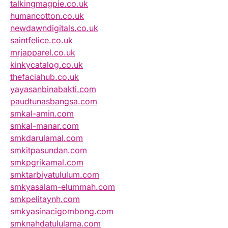
talkingmagpie.co.uk
humancotton.co.uk
newdawndigitals.co.uk
saintfelice.co.uk
mrjapparel.co.uk
kinkycatalog.co.uk
thefaciahub.co.uk
yayasanbinabakti.com
paudtunasbangsa.com
smkal-amin.com
smkal-manar.com
smkdarulamal.com
smkitpasundan.com
smkpgrikamal.com
smktarbiyatululum.com
smkyasalam-elummah.com
smkpelitaynh.com
smkyasinacigombong.com
smknahdatululama.com