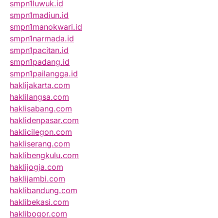
smpn1luwuk.id
smpn1madiun.id
smpn1manokwari.id
smpn1narmada.id
smpn1pacitan.id
smpn1padang.id
smpn1pailangga.id
haklijakarta.com
haklilangsa.com
haklisabang.com
haklidenpasar.com
haklicilegon.com
hakliserang.com
haklibengkulu.com
haklijogja.com
haklijambi.com
haklibandung.com
haklibekasi.com
haklibogor.com