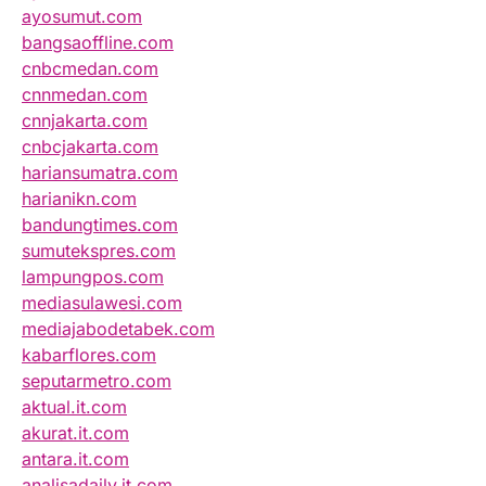
ayosumut.com
bangsaoffline.com
cnbcmedan.com
cnnmedan.com
cnnjakarta.com
cnbcjakarta.com
hariansumatra.com
harianikn.com
bandungtimes.com
sumutekspres.com
lampungpos.com
mediasulawesi.com
mediajabodetabek.com
kabarflores.com
seputarmetro.com
aktual.it.com
akurat.it.com
antara.it.com
analisadaily.it.com