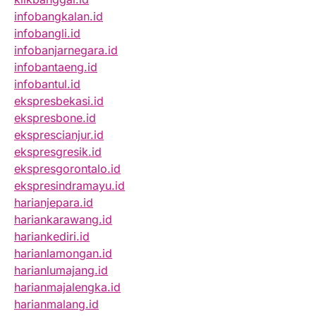
infobangkalan.id
infobangli.id
infobanjarnegara.id
infobantaeng.id
infobantul.id
ekspresbekasi.id
ekspresbone.id
eksprescianjur.id
ekspresgresik.id
ekspresgorontalo.id
ekspresindramayu.id
harianjepara.id
hariankarawang.id
hariankediri.id
harianlamongan.id
harianlumajang.id
harianmajalengka.id
harianmalang.id