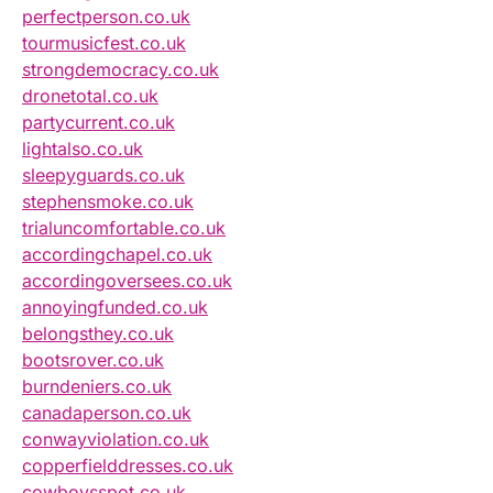
perfectperson.co.uk
tourmusicfest.co.uk
strongdemocracy.co.uk
dronetotal.co.uk
partycurrent.co.uk
lightalso.co.uk
sleepyguards.co.uk
stephensmoke.co.uk
trialuncomfortable.co.uk
accordingchapel.co.uk
accordingoversees.co.uk
annoyingfunded.co.uk
belongsthey.co.uk
bootsrover.co.uk
burndeniers.co.uk
canadaperson.co.uk
conwayviolation.co.uk
copperfielddresses.co.uk
cowboysspot.co.uk