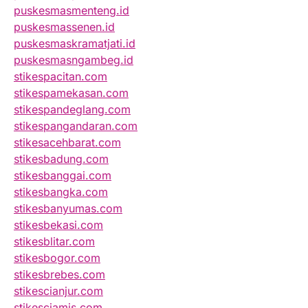
puskesmasmenteng.id
puskesmassenen.id
puskesmaskramatjati.id
puskesmasngambeg.id
stikespacitan.com
stikespamekasan.com
stikespandeglang.com
stikespangandaran.com
stikesacehbarat.com
stikesbadung.com
stikesbanggai.com
stikesbangka.com
stikesbanyumas.com
stikesbekasi.com
stikesblitar.com
stikesbogor.com
stikesbrebes.com
stikescianjur.com
stikesciamis.com