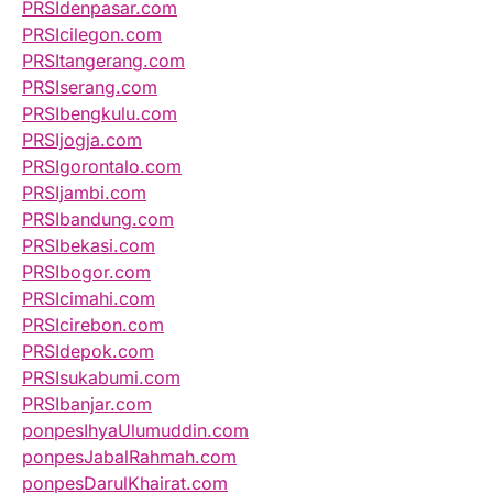
PRSIdenpasar.com
PRSIcilegon.com
PRSItangerang.com
PRSIserang.com
PRSIbengkulu.com
PRSIjogja.com
PRSIgorontalo.com
PRSIjambi.com
PRSIbandung.com
PRSIbekasi.com
PRSIbogor.com
PRSIcimahi.com
PRSIcirebon.com
PRSIdepok.com
PRSIsukabumi.com
PRSIbanjar.com
ponpesIhyaUlumuddin.com
ponpesJabalRahmah.com
ponpesDarulKhairat.com