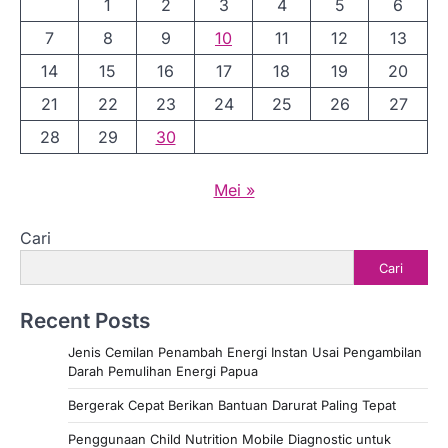
1
2
3
4
5
6
7
8
9
10
11
12
13
14
15
16
17
18
19
20
21
22
23
24
25
26
27
28
29
30
Mei »
Cari
Cari
Recent Posts
Jenis Cemilan Penambah Energi Instan Usai Pengambilan
Darah Pemulihan Energi Papua
Bergerak Cepat Berikan Bantuan Darurat Paling Tepat
Penggunaan Child Nutrition Mobile Diagnostic untuk