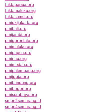
faktapapua.org
faktamaluku.org
faktasumut.org
pmidkijakarta.org
pmibali.org
pmijambi.org
pmigorontalo.org
pmimaluku.org
pmipapua.org
pmiriau.org
pmimedan.org
pmipalembang.org
pmijogja.org
pmibandung.org
pmibogor.org
pmisurabaya.org
smpn2semarang.id
smpn4semarang.id