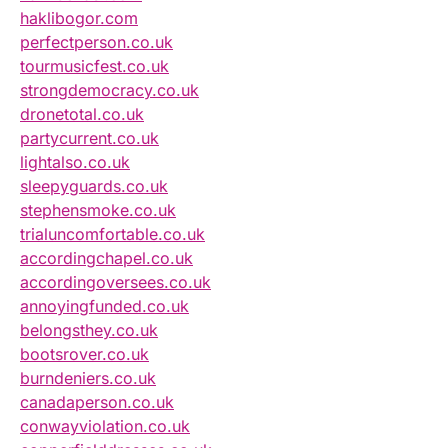
haklibogor.com
perfectperson.co.uk
tourmusicfest.co.uk
strongdemocracy.co.uk
dronetotal.co.uk
partycurrent.co.uk
lightalso.co.uk
sleepyguards.co.uk
stephensmoke.co.uk
trialuncomfortable.co.uk
accordingchapel.co.uk
accordingoversees.co.uk
annoyingfunded.co.uk
belongsthey.co.uk
bootsrover.co.uk
burndeniers.co.uk
canadaperson.co.uk
conwayviolation.co.uk