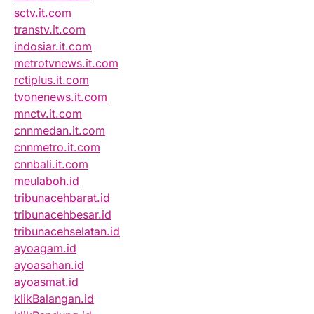
sctv.it.com
transtv.it.com
indosiar.it.com
metrotvnews.it.com
rctiplus.it.com
tvonenews.it.com
mnctv.it.com
cnnmedan.it.com
cnnmetro.it.com
cnnbali.it.com
meulaboh.id
tribunacehbarat.id
tribunacehbesar.id
tribunacehselatan.id
ayoagam.id
ayoasahan.id
ayoasmat.id
klikBalangan.id