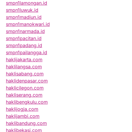
smpn1lamongan.id
smpn1luwuk.id
smpn1madiun.id
smpn1manokwari.id
smpn1narmada.id
smpn1pacitan.id
smpn1padang.id
smpn1pailangga.id
haklijakarta.com
haklilangsa.com
haklisabang.com
haklidenpasar.com
haklicilegon.com
hakliserang.com
haklibengkulu.com
haklijogja.com
haklijambi.com
haklibandung.com
haklibekasi.com