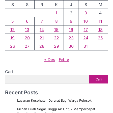
S
S
R
K
J
S
M
g
1
2
3
4
i
n
5
6
7
8
9
10
11
a
12
13
14
15
16
17
18
s
19
20
21
22
23
24
25
i
26
27
28
29
30
31
p
« Des
Feb »
o
s
Cari
Cari
Recent Posts
Layanan Kesehatan Darurat Bagi Warga Pelosok
Pilihan Buah Segar Tinggi Air Untuk Mempercepat