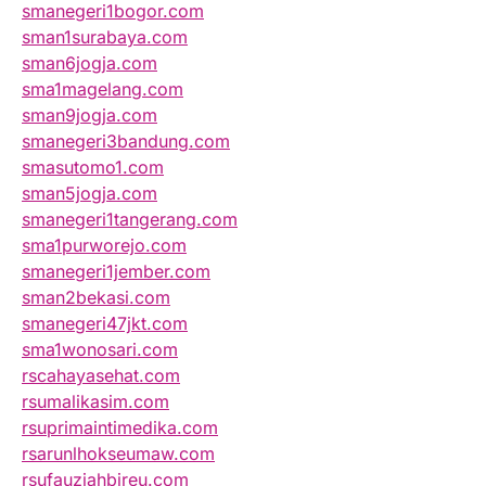
smanegeri1bogor.com
sman1surabaya.com
sman6jogja.com
sma1magelang.com
sman9jogja.com
smanegeri3bandung.com
smasutomo1.com
sman5jogja.com
smanegeri1tangerang.com
sma1purworejo.com
smanegeri1jember.com
sman2bekasi.com
smanegeri47jkt.com
sma1wonosari.com
rscahayasehat.com
rsumalikasim.com
rsuprimaintimedika.com
rsarunlhokseumaw.com
rsufauziahbireu.com