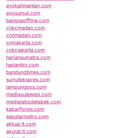
ayokalimantan.com
ayosumut.com
bangsaoffline.com
cnbcmedan.com
cnnmedan.com
cnnjakarta.com
cnbcjakarta.com
hariansumatra.com
harianikn.com
bandungtimes.com
sumutekspres.com
lampungpos.com
mediasulawesi.com
mediajabodetabek.com
kabarflores.com
seputarmetro.com
aktual.it.com
akurat.it.com