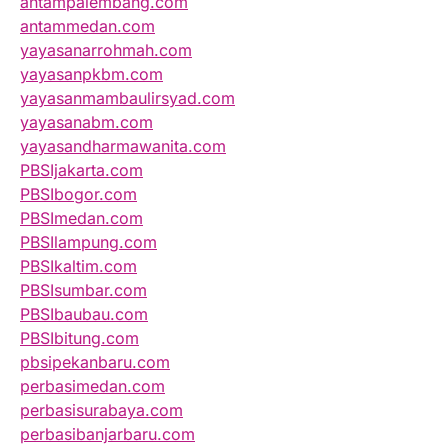
antampalembang.com
antammedan.com
yayasanarrohmah.com
yayasanpkbm.com
yayasanmambaulirsyad.com
yayasanabm.com
yayasandharmawanita.com
PBSIjakarta.com
PBSIbogor.com
PBSImedan.com
PBSIlampung.com
PBSIkaltim.com
PBSIsumbar.com
PBSIbaubau.com
PBSIbitung.com
pbsipekanbaru.com
perbasimedan.com
perbasisurabaya.com
perbasibanjarbaru.com