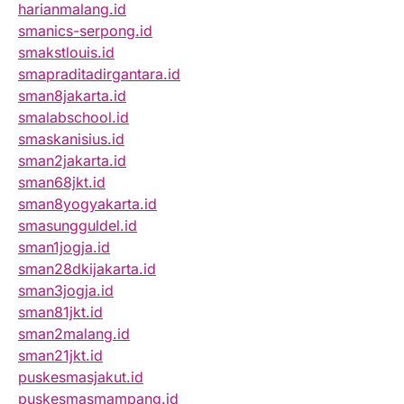
harianmalang.id
smanics-serpong.id
smakstlouis.id
smapraditadirgantara.id
sman8jakarta.id
smalabschool.id
smaskanisius.id
sman2jakarta.id
sman68jkt.id
sman8yogyakarta.id
smasungguldel.id
sman1jogja.id
sman28dkijakarta.id
sman3jogja.id
sman81jkt.id
sman2malang.id
sman21jkt.id
puskesmasjakut.id
puskesmasmampang.id