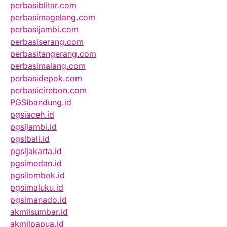
perbasiblitar.com
perbasimagelang.com
perbasijambi.com
perbasiserang.com
perbasitangerang.com
perbasimalang.com
perbasidepok.com
perbasicirebon.com
PGSIbandung.id
pgsiaceh.id
pgsijambi.id
pgsibali.id
pgsijakarta.id
pgsimedan.id
pgsilombok.id
pgsimaluku.id
pgsimanado.id
akmilsumbar.id
akmilpapua.id