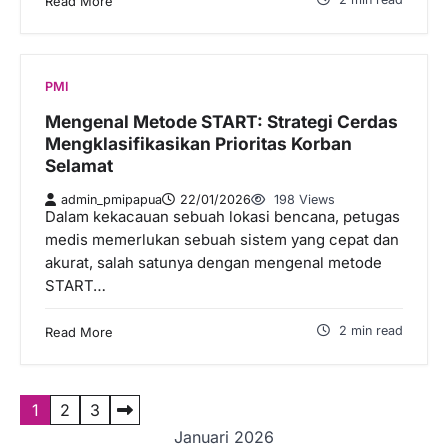
Read More
PMI
Mengenal Metode START: Strategi Cerdas
Mengklasifikasikan Prioritas Korban
Selamat
admin_pmipapua
22/01/2026
198 Views
Dalam kekacauan sebuah lokasi bencana, petugas
medis memerlukan sebuah sistem yang cepat dan
akurat, salah satunya dengan mengenal metode
START…
2 min read
Read More
P
1
2
3
Januari 2026
a