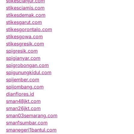
stikescianjur.com
stikesciamis.com
stikesdemak.com
stikesgarut.com
stikesgorontalo.com
stikesgowa.com
stikesgresik.com
spigresik.com
spigianyar.com
spigrobongan.com
spigunungkidul.com
spijember.com
spijombang.com
dianflores.id
sman48jkt.com
sman26jkt.com
sman03semarang.com
sman1sumbar.com
smanegeri1bantul.com