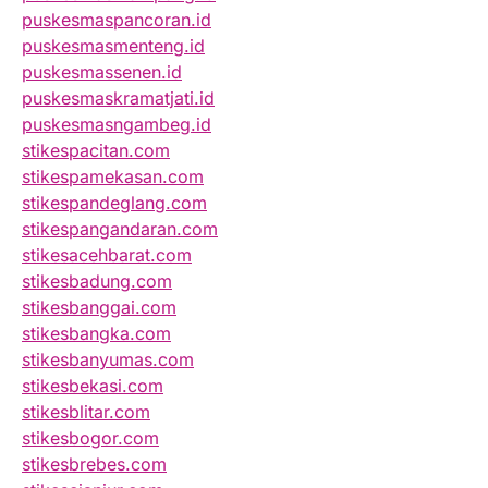
puskesmaspancoran.id
puskesmasmenteng.id
puskesmassenen.id
puskesmaskramatjati.id
puskesmasngambeg.id
stikespacitan.com
stikespamekasan.com
stikespandeglang.com
stikespangandaran.com
stikesacehbarat.com
stikesbadung.com
stikesbanggai.com
stikesbangka.com
stikesbanyumas.com
stikesbekasi.com
stikesblitar.com
stikesbogor.com
stikesbrebes.com