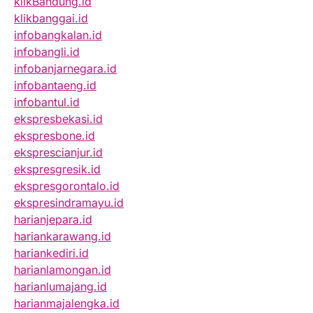
klikBandung.id
klikbanggai.id
infobangkalan.id
infobangli.id
infobanjarnegara.id
infobantaeng.id
infobantul.id
ekspresbekasi.id
ekspresbone.id
eksprescianjur.id
ekspresgresik.id
ekspresgorontalo.id
ekspresindramayu.id
harianjepara.id
hariankarawang.id
hariankediri.id
harianlamongan.id
harianlumajang.id
harianmajalengka.id