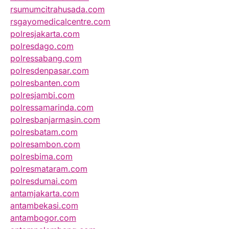
rsumumcitrahusada.com
rsgayomedicalcentre.com
polresjakarta.com
polresdago.com
polressabang.com
polresdenpasar.com
polresbanten.com
polresjambi.com
polressamarinda.com
polresbanjarmasin.com
polresbatam.com
polresambon.com
polresbima.com
polresmataram.com
polresdumai.com
antamjakarta.com
antambekasi.com
antambogor.com