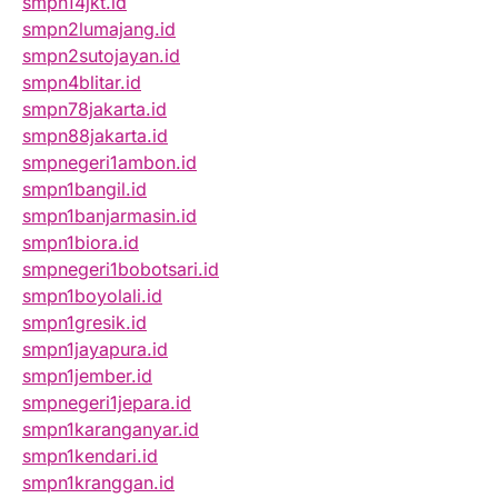
smpn14jkt.id
smpn2lumajang.id
smpn2sutojayan.id
smpn4blitar.id
smpn78jakarta.id
smpn88jakarta.id
smpnegeri1ambon.id
smpn1bangil.id
smpn1banjarmasin.id
smpn1biora.id
smpnegeri1bobotsari.id
smpn1boyolali.id
smpn1gresik.id
smpn1jayapura.id
smpn1jember.id
smpnegeri1jepara.id
smpn1karanganyar.id
smpn1kendari.id
smpn1kranggan.id