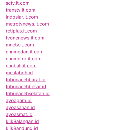
sctv.it.com
transtv.it.com
indosiar.it.com
metrotvnews.it.com
rctiplus.it.com
tvonenews.it.com
mnctv.it.com
cnnmedan.it.com
cnnmetro.it.com
cnnbali.it.com
meulaboh.id
tribunacehbarat.id
tribunacehbesar.id
tribunacehselatan.id
ayoagam.id
ayoasahan.id
ayoasmat.id
klikBalangan.id
klikBandung.id