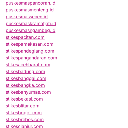
puskesmaspancoran.id
puskesmasmenteng.id
puskesmassenen.id
puskesmaskramatjati.id
puskesmasngambeg.id
stikespacitan.com
stikespamekasan.com
stikespandeglang.com
stikespangandaran.com
stikesacehbarat.com
stikesbadung.com
stikesbanggai.com
stikesbangka.com
stikesbanyumas.com
stikesbekasi.com
stikesblitar.com
stikesbogor.com
stikesbrebes.com
stikescianjur.com