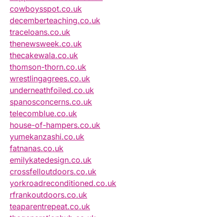
cowboysspot.co.uk
decemberteaching.co.uk
traceloans.co.uk
thenewsweek.co.uk
thecakewala.co.uk
thomson-thorn.co.uk
wrestlingagrees.co.uk
underneathfoiled.co.uk
spanosconcerns.co.uk
telecomblue.co.uk
house-of-hampers.co.uk
yumekanzashi.co.uk
fatnanas.co.uk
emilykatedesign.co.uk
crossfelloutdoors.co.uk
yorkroadreconditioned.co.uk
rfrankoutdoors.co.uk
teaparentrepeat.co.uk