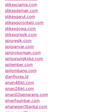
stikesciamis.com
stikesdemak.com
stikesgarut.com
stikesgorontalo.com
stikesgowa.com
stikesgresik.com
spigresik.com
spigianyar.com
spigrobongan.com
spigunungkidul.com
spijember.com
spijombang.com
dianflores.id
sman48jkt.com
sman26jkt.com
sman03semarang.com
sman1sumbar.com
smanegeri1bantul.com