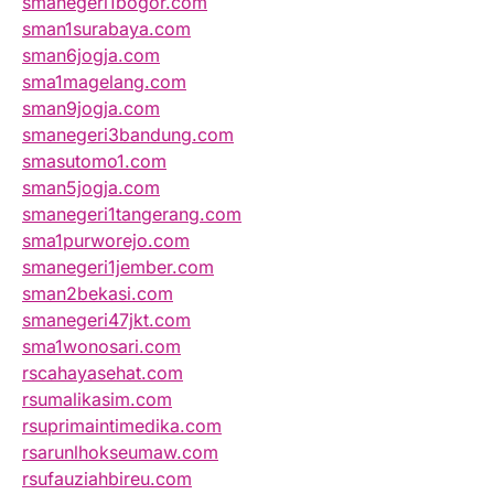
smanegeri1bogor.com
sman1surabaya.com
sman6jogja.com
sma1magelang.com
sman9jogja.com
smanegeri3bandung.com
smasutomo1.com
sman5jogja.com
smanegeri1tangerang.com
sma1purworejo.com
smanegeri1jember.com
sman2bekasi.com
smanegeri47jkt.com
sma1wonosari.com
rscahayasehat.com
rsumalikasim.com
rsuprimaintimedika.com
rsarunlhokseumaw.com
rsufauziahbireu.com