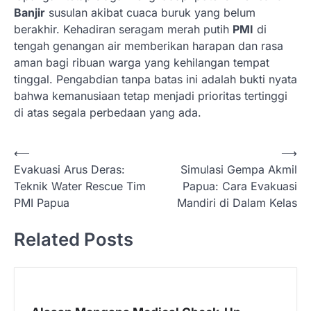
Banjir
susulan akibat cuaca buruk yang belum
berakhir. Kehadiran seragam merah putih
PMI
di
tengah genangan air memberikan harapan dan rasa
aman bagi ribuan warga yang kehilangan tempat
tinggal. Pengabdian tanpa batas ini adalah bukti nyata
bahwa kemanusiaan tetap menjadi prioritas tertinggi
di atas segala perbedaan yang ada.
N
⟵
⟶
Evakuasi Arus Deras:
Simulasi Gempa Akmil
a
Teknik Water Rescue Tim
Papua: Cara Evakuasi
v
PMI Papua
Mandiri di Dalam Kelas
i
Related Posts
g
a
s
i