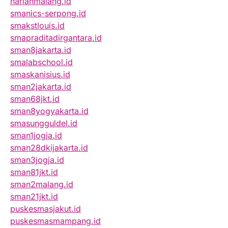
harianmalang.id
smanics-serpong.id
smakstlouis.id
smapraditadirgantara.id
sman8jakarta.id
smalabschool.id
smaskanisius.id
sman2jakarta.id
sman68jkt.id
sman8yogyakarta.id
smasungguldel.id
sman1jogja.id
sman28dkijakarta.id
sman3jogja.id
sman81jkt.id
sman2malang.id
sman21jkt.id
puskesmasjakut.id
puskesmasmampang.id