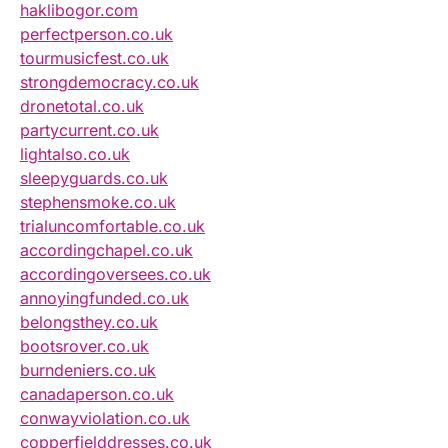
haklibogor.com
perfectperson.co.uk
tourmusicfest.co.uk
strongdemocracy.co.uk
dronetotal.co.uk
partycurrent.co.uk
lightalso.co.uk
sleepyguards.co.uk
stephensmoke.co.uk
trialuncomfortable.co.uk
accordingchapel.co.uk
accordingoversees.co.uk
annoyingfunded.co.uk
belongsthey.co.uk
bootsrover.co.uk
burndeniers.co.uk
canadaperson.co.uk
conwayviolation.co.uk
copperfielddresses.co.uk