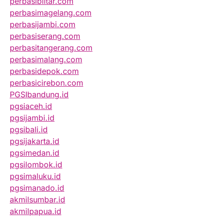
perbasiblitar.com
perbasimagelang.com
perbasijambi.com
perbasiserang.com
perbasitangerang.com
perbasimalang.com
perbasidepok.com
perbasicirebon.com
PGSIbandung.id
pgsiaceh.id
pgsijambi.id
pgsibali.id
pgsijakarta.id
pgsimedan.id
pgsilombok.id
pgsimaluku.id
pgsimanado.id
akmilsumbar.id
akmilpapua.id