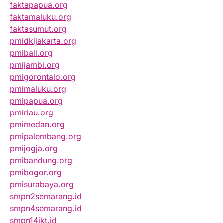
faktapapua.org
faktamaluku.org
faktasumut.org
pmidkijakarta.org
pmibali.org
pmijambi.org
pmigorontalo.org
pmimaluku.org
pmipapua.org
pmiriau.org
pmimedan.org
pmipalembang.org
pmijogja.org
pmibandung.org
pmibogor.org
pmisurabaya.org
smpn2semarang.id
smpn4semarang.id
smpn14jkt.id