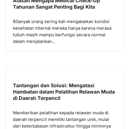
Alasan Mengapa Medical Check-Up
p
Tahunan Sangat Penting Bagi Kita
o
B0anyak orang sering kali mengabaikan kondisi
s
kesehatan internal mereka hanya karena merasa
tubuh masih mampu berfungsi secara normal
dalam menjalankan…
Tantangan dan Solusi: Mengatasi
Hambatan dalam Pelatihan Relawan Muda
di Daerah Terpencil
Memberikan pelatihan kepada relawan muda di
daerah terpencil memiliki tantangan unik, mulai
dari keterbatasan infrastruktur hingga minimnya