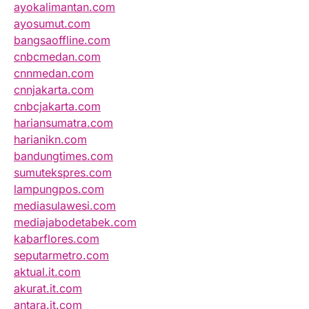
ayokalimantan.com
ayosumut.com
bangsaoffline.com
cnbcmedan.com
cnnmedan.com
cnnjakarta.com
cnbcjakarta.com
hariansumatra.com
harianikn.com
bandungtimes.com
sumutekspres.com
lampungpos.com
mediasulawesi.com
mediajabodetabek.com
kabarflores.com
seputarmetro.com
aktual.it.com
akurat.it.com
antara.it.com