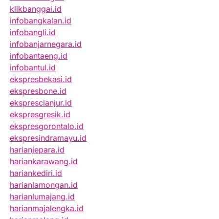
klikbanggai.id
infobangkalan.id
infobangli.id
infobanjarnegara.id
infobantaeng.id
infobantul.id
ekspresbekasi.id
ekspresbone.id
eksprescianjur.id
ekspresgresik.id
ekspresgorontalo.id
ekspresindramayu.id
harianjepara.id
hariankarawang.id
hariankediri.id
harianlamongan.id
harianlumajang.id
harianmajalengka.id