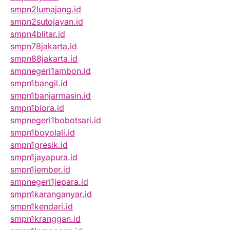
smpn2lumajang.id
smpn2sutojayan.id
smpn4blitar.id
smpn78jakarta.id
smpn88jakarta.id
smpnegeri1ambon.id
smpn1bangil.id
smpn1banjarmasin.id
smpn1biora.id
smpnegeri1bobotsari.id
smpn1boyolali.id
smpn1gresik.id
smpn1jayapura.id
smpn1jember.id
smpnegeri1jepara.id
smpn1karanganyar.id
smpn1kendari.id
smpn1kranggan.id