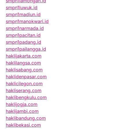
smpn1lamongan.id
smpn1luwuk.id
smpn1madiun.id
smpn1manokwari.id
smpn1narmada.id
smpn1pacitan.id
smpn1padang.id
smpn1pailangga.id
haklijakarta.com
haklilangsa.com
haklisabang.com
haklidenpasar.com
haklicilegon.com
hakliserang.com
haklibengkulu.com
haklijogja.com
haklijambi.com
haklibandung.com
haklibekasi.com