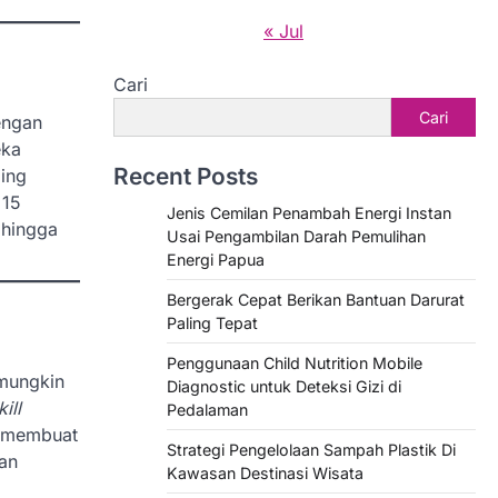
« Jul
Cari
Cari
engan
eka
Recent Posts
ling
 15
Jenis Cemilan Penambah Energi Instan
 hingga
Usai Pengambilan Darah Pemulihan
Energi Papua
Bergerak Cepat Berikan Bantuan Darurat
Paling Tepat
Penggunaan Child Nutrition Mobile
 mungkin
Diagnostic untuk Deteksi Gizi di
kill
Pedalaman
u membuat
Strategi Pengelolaan Sampah Plastik Di
an
Kawasan Destinasi Wisata