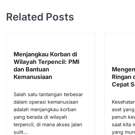
v
Related Posts
i
g
a
s
Menjangkau Korban di
i
Wilayah Terpencil: PMI
p
dan Bantuan
Mengena
o
Kemanusiaan
Ringan 
s
Cepat S
Salah satu tantangan terbesar
dalam operasi kemanusiaan
Kesehata
adalah menjangkau korban
aset yang
yang berada di wilayah
penuh ke
terpencil, di mana akses jalan
saat kita
sulit…
yang munc