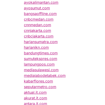
ayokalimantan.com
ayosumut.com
bangsaoffline.com
cnbcmedan.com
cnnmedan.com
cnnjakarta.com
cnbcjakarta.com
hariansumatra.com
harianikn.com
bandungtimes.com
sumutekspres.com
lampungpos.com
mediasulawesi.com
mediajabodetabek.com
kabarflores.com
seputarmetro.com
aktual.it.com
akurat.it.com
antara.it.com