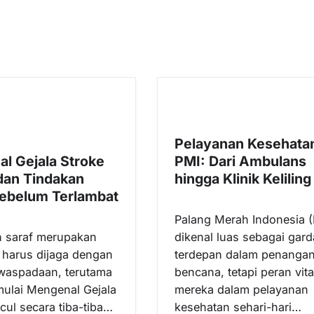
Pelayanan Kesehata
l Gejala Stroke
PMI: Dari Ambulans
dan Tindakan
hingga Klinik Keliling
ebelum Terlambat
Palang Merah Indonesia (
n saraf merupakan
dikenal luas sebagai gard
 harus dijaga dengan
terdepan dalam penanga
waspadaan, terutama
bencana, tetapi peran vita
 mulai Mengenal Gejala
mereka dalam pelayanan
ul secara tiba-tiba…
kesehatan sehari-hari…