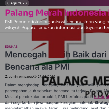
Skip
6 Agu 2026
to
Palang Merah Indonesia 
content
PMI Papua adalah organisasi kemanusiaan yang ak
wilayah Papua. Temukan informasi dan layanan ter
EDUKASI
Mencegah Lebih Baik dari 
Bencana ala PMI
admin_pmipapua
27/08/2025
Dalam menghadapi bencana, tindakan yang paling efekti
pencegahan jauh sebelum bencana itu terjadi. Palang Me
Melalui pendekatan proaktif, PMI berfokus pada
strategi
dari segi korban jiwa maupun kerugian material.
Strategi
menyelamatkan nyawa, tetapi juga melindungi aset dan