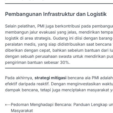
Pembangunan Infrastruktur dan Logistik
Selain pelatihan, PMI juga berkontribusi pada pembangu
membangun jalur evakuasi yang jelas, mendirikan tem
logistik di area strategis. Gudang ini diisi dengan bara
peralatan medis, yang siap didistribusikan saat bencana
diberikan dengan cepat, bahkan sebelum bantuan dari l
dengan sebuah perusahaan swasta untuk mendirikan pusa
pengiriman bantuan sebesar 30%.
Pada akhirnya,
strategi mitigasi
bencana ala PMI adalah 
efektif daripada reaktif. Dengan menginvestasikan wak
dampak bencana, tetapi juga menciptakan masyarakat y
N
⟵
Pedoman Menghadapi Bencana: Panduan Lengkap un
Masyarakat
a