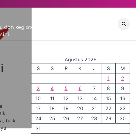
VISI & MISI
COMMUNITY
 dan kegiatan sosial di
ini.
EVENTS
Agustus 2026
i
S
S
R
K
J
S
M
1
2
3
4
5
6
7
8
9
10
11
12
13
14
15
16
a
17
18
19
20
21
22
23
ik.
24
25
26
27
28
29
30
a, baik
nya
31