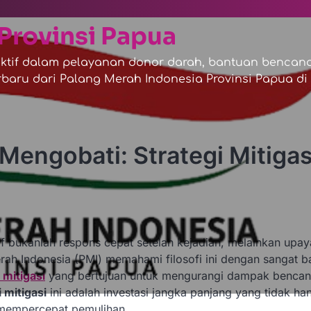
Provinsi Papua
tif dalam pelayanan donor darah, bantuan bencana,
baru dari Palang Merah Indonesia Provinsi Papua di s
Mengobati: Strategi Mitigas
f bukanlah respons cepat setelah kejadian, melainkan upay
rah Indonesia (PMI) memahami filosofi ini dengan sangat ba
 mitigasi
yang bertujuan untuk mengurangi dampak bencan
 mitigasi
ini adalah investasi jangka panjang yang tidak ha
 mempercepat pemulihan.