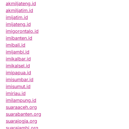
akmiljateng.id
akmiljatim.id
imijatim.id
imijateng.id
imigorontalo.id
imibanten.id
imibali.id
imijambi.id
imikalbar.id
imikalsel.id
imipapua.id
imisumbar.id
imisumut.id
imiriau.id
imilampung.id
suaraaceh.org
suarabanten.org
suarajogja.org
suarajambi.org