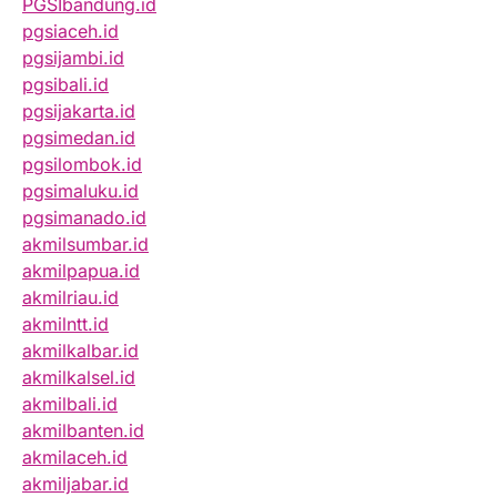
PGSIbandung.id
pgsiaceh.id
pgsijambi.id
pgsibali.id
pgsijakarta.id
pgsimedan.id
pgsilombok.id
pgsimaluku.id
pgsimanado.id
akmilsumbar.id
akmilpapua.id
akmilriau.id
akmilntt.id
akmilkalbar.id
akmilkalsel.id
akmilbali.id
akmilbanten.id
akmilaceh.id
akmiljabar.id