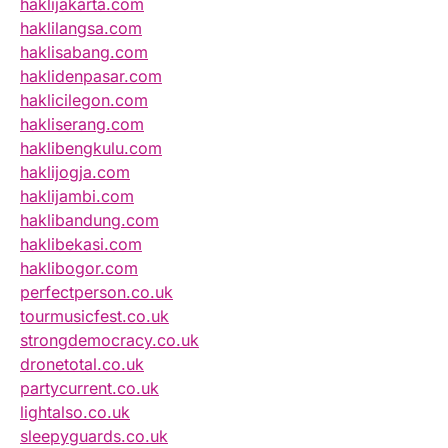
haklijakarta.com
haklilangsa.com
haklisabang.com
haklidenpasar.com
haklicilegon.com
hakliserang.com
haklibengkulu.com
haklijogja.com
haklijambi.com
haklibandung.com
haklibekasi.com
haklibogor.com
perfectperson.co.uk
tourmusicfest.co.uk
strongdemocracy.co.uk
dronetotal.co.uk
partycurrent.co.uk
lightalso.co.uk
sleepyguards.co.uk