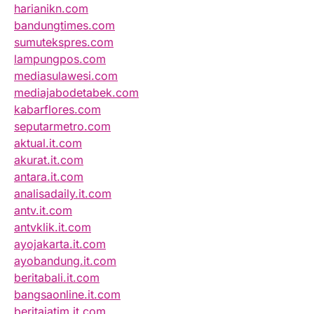
harianikn.com
bandungtimes.com
sumutekspres.com
lampungpos.com
mediasulawesi.com
mediajabodetabek.com
kabarflores.com
seputarmetro.com
aktual.it.com
akurat.it.com
antara.it.com
analisadaily.it.com
antv.it.com
antvklik.it.com
ayojakarta.it.com
ayobandung.it.com
beritabali.it.com
bangsaonline.it.com
beritajatim.it.com