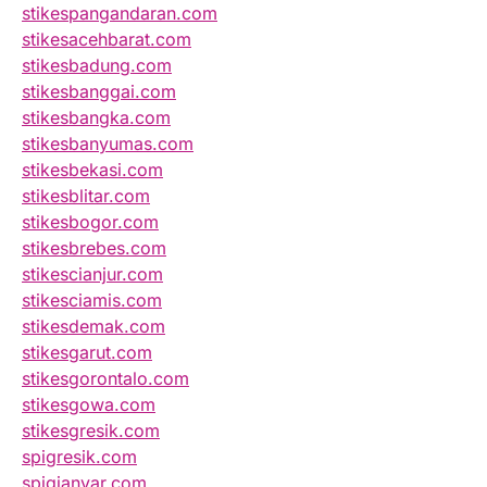
stikespangandaran.com
stikesacehbarat.com
stikesbadung.com
stikesbanggai.com
stikesbangka.com
stikesbanyumas.com
stikesbekasi.com
stikesblitar.com
stikesbogor.com
stikesbrebes.com
stikescianjur.com
stikesciamis.com
stikesdemak.com
stikesgarut.com
stikesgorontalo.com
stikesgowa.com
stikesgresik.com
spigresik.com
spigianyar.com