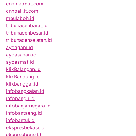
cnnmetro.it.com
cnnbali.it.com
meulaboh.id
tribunacehbarat.id
tribunacehbesar.id
tribunacehselatan.id
ayoagam.id
ayoasahan.id
ayoasmat.id
klikBalangan.id
klikBandung.id
klikbanggai.id
infobangkalan.id
infobangli.id
infobanjarnegara.id
infobantaeng.id
infobantul.id
ekspresbekasi.id
ekspresbone.id