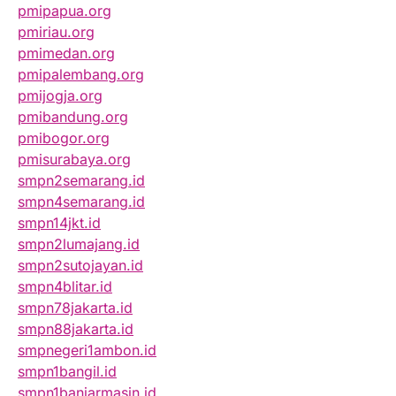
pmipapua.org
pmiriau.org
pmimedan.org
pmipalembang.org
pmijogja.org
pmibandung.org
pmibogor.org
pmisurabaya.org
smpn2semarang.id
smpn4semarang.id
smpn14jkt.id
smpn2lumajang.id
smpn2sutojayan.id
smpn4blitar.id
smpn78jakarta.id
smpn88jakarta.id
smpnegeri1ambon.id
smpn1bangil.id
smpn1banjarmasin.id