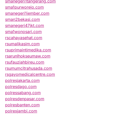
smanegeri1tangerang.com
sma1purworejo.com
smanegeri1jember.com
sman2bekasi.com
smanegeri47jkt.com
sma1wonosari.com
rscahayasehat.com
rsumalikasim.com
rsuprimaintimedika.com
rsarunlhokseumaw.com
rsufauziahbireu.com
rsumumcitrahusada.com
rsgayomedicalcentre.com
polresjakarta.com
polresdago.com
polressabang.com
polresdenpasar.com
polresbanten.com
polresjambi.com