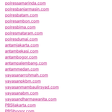
polressamarinda.com
polresbanjarmasin.com
polresbatam.com
polresambon.com
polresbima.com
polresmataram.com
polresdumai.com
antamjakarta.com
antambekasi.com
antambogor.com
antampalembang.com
antammedan.com
yayasanarrohmah.com
yayasanpkbm.com
yayasanmambaulirsyad.com
yayasanabm.com
yayasandharmawanita.com
PBSIjakarta.com
PBSIbogor.com