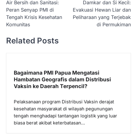
Air Bersih dan Sanitasi:
Damkar dan Si Kecil:
a
Peran Senyap PMI di
Evakuasi Hewan Liar dan
v
Tengah Krisis Kesehatan
Peliharaan yang Terjebak
i
Komunitas
di Permukiman
g
Related Posts
a
s
i
p
Bagaimana PMI Papua Mengatasi
Hambatan Geografis dalam Distribusi
o
Vaksin ke Daerah Terpencil?
s
Pelaksanaan program Distribusi Vaksin derajat
kesehatan masyarakat di wilayah pegunungan
tengah menghadapi tantangan logistik yang luar
biasa berat akibat keterbatasan…