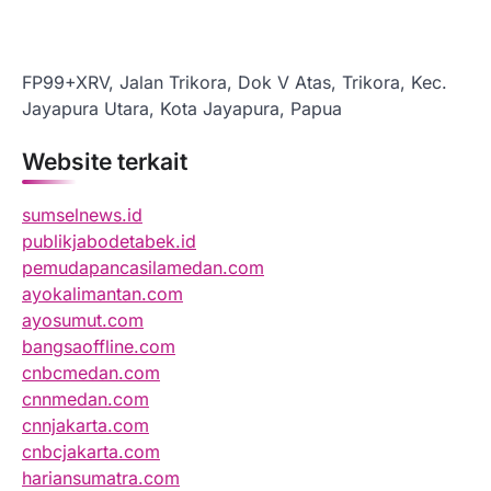
FP99+XRV, Jalan Trikora, Dok V Atas, Trikora, Kec.
Jayapura Utara, Kota Jayapura, Papua
Website terkait
sumselnews.id
publikjabodetabek.id
pemudapancasilamedan.com
ayokalimantan.com
ayosumut.com
bangsaoffline.com
cnbcmedan.com
cnnmedan.com
cnnjakarta.com
cnbcjakarta.com
hariansumatra.com