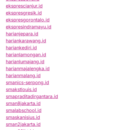
eksprescianjur.id
ekspresgresik.id
ekspresgorontalo.id
ekspresindramayu.id
harianjepara.id
hariankarawang.id
hariankediri.id
harianlamongan.id
harianlumajang.id
harianmajalengka.id
harianmalang.id
smanics-serpong.id
smakstlouis.id
smapraditadirgantara.id
sman8jakarta.id
smalabschool.id
smaskanisius.id
sman2jakarta.id