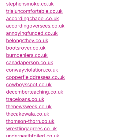
stephensmoke.co.uk
trialuncomfortable.co.uk
accordingchapel.co.uk
accordingoversees.co.uk
annoyingfunded.co.uk
belongsthey.co.uk
bootsrover.co.uk
burndeniers.co.uk
canadaperson.co.uk
conwayviolation.co.uk
copperfielddresses.co.uk
cowboysspot.co.uk
decemberteaching.co.uk
traceloans.co.uk
thenewsweek.co.uk
thecakewala.co.uk
thomson-thorn.co.uk
wrestlingagrees.co.uk
underneathfoiled.co.uk