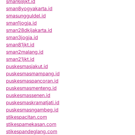
sman68jkt.id
sman8yogyakarta.id
smasungguldel.id
sman1jogja.id
sman28dkijakarta.id
sman3jogja.id
sman81jkt.id
sman2malang.id
sman21jkt.id
puskesmasjakut.id
puskesmasmampang.id
puskesmaspancoran.id
puskesmasmenteng.id
puskesmassenen.id
puskesmaskramatjati.id
puskesmasngambeg.id
stikespacitan.com
stikespamekasan.com
stikespandeglang.com