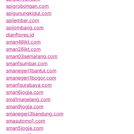
spigrobongan.com
spigunungkidul.com
spijember.com
spijombang.com
dianflores.id
sman48jkt.com
sman26jkt.com
sman03semarang.com
sman1sumbar.com
smanegeri1bantul.com
smanegeri1bogor.com
sman1surabaya.com
sman6jogja.com
sma1magelang.com
sman9jogja.com
smanegeri3bandung.com
smasutomo1.com
sman5jogja.com