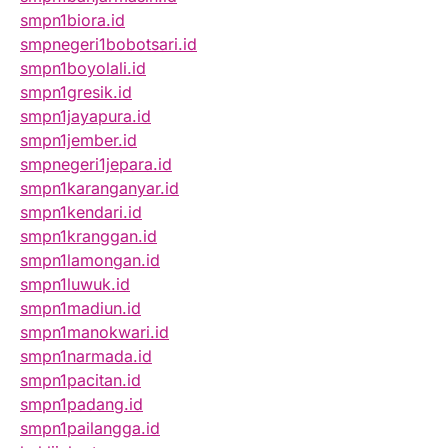
smpn1biora.id
smpnegeri1bobotsari.id
smpn1boyolali.id
smpn1gresik.id
smpn1jayapura.id
smpn1jember.id
smpnegeri1jepara.id
smpn1karanganyar.id
smpn1kendari.id
smpn1kranggan.id
smpn1lamongan.id
smpn1luwuk.id
smpn1madiun.id
smpn1manokwari.id
smpn1narmada.id
smpn1pacitan.id
smpn1padang.id
smpn1pailangga.id