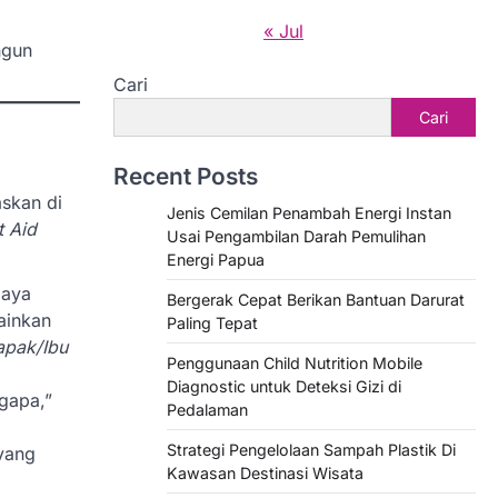
« Jul
ngun
Cari
Cari
Recent Posts
askan di
Jenis Cemilan Penambah Energi Instan
t Aid
Usai Pengambilan Darah Pemulihan
Energi Papua
paya
Bergerak Cepat Berikan Bantuan Darurat
ainkan
Paling Tepat
apak/Ibu
Penggunaan Child Nutrition Mobile
Diagnostic untuk Deteksi Gizi di
gapa,”
Pedalaman
Strategi Pengelolaan Sampah Plastik Di
yang
Kawasan Destinasi Wisata