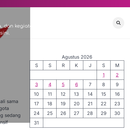
VISI & MISI
COMMUNITY
 dan kegiatan sosial di
ini.
EVENTS
Agustus 2026
S
S
R
K
J
S
M
1
2
3
4
5
6
7
8
9
10
11
12
13
14
15
16
ali sama
17
18
19
20
21
22
23
gota
24
25
26
27
28
29
30
ng sedang
nsif
31