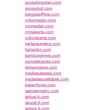
ayokalimantan.com
ayosumut.com
bangsaoffline.com
cnbcmedan.com
cnnmedan.com
cnnjakarta.com
cnbcjakarta.com
hariansumatra.com
harianikn.com
bandungtimes.com
sumutekspres.com
lampungpos.com
mediasulawesi.com
mediajabodetabek.com
kabarflores.com
seputarmetro.com
aktual.it.com
akurat.it.com
antara.it.com