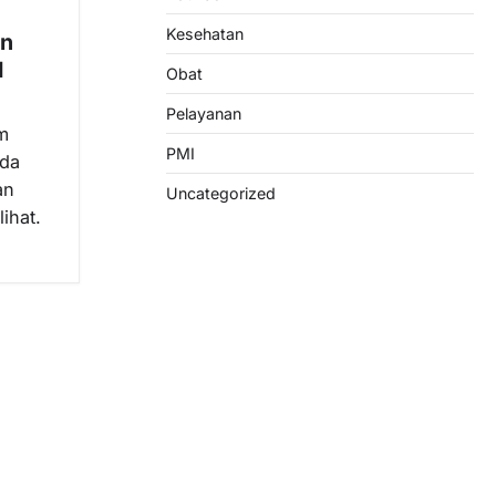
Kesehatan
an
I
Obat
Pelayanan
m
PMI
ada
an
Uncategorized
lihat.