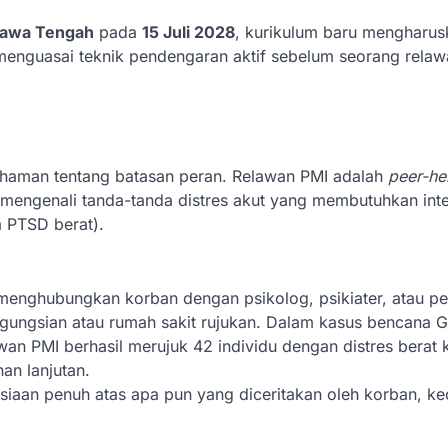
 Jawa Tengah
pada
15 Juli 2028
, kurikulum baru mengharus
menguasai teknik pendengaran aktif sebelum seorang relaw
aman tentang batasan peran. Relawan PMI adalah
peer-he
tuk mengenali tanda-tanda distres akut yang membutuhkan int
la PTSD berat).
enghubungkan korban dengan psikolog, psikiater, atau p
engungsian atau rumah sakit rujukan. Dalam kasus bencana 
awan PMI berhasil merujuk 42 individu dengan distres berat
an lanjutan.
aan penuh atas apa pun yang diceritakan oleh korban, kecu