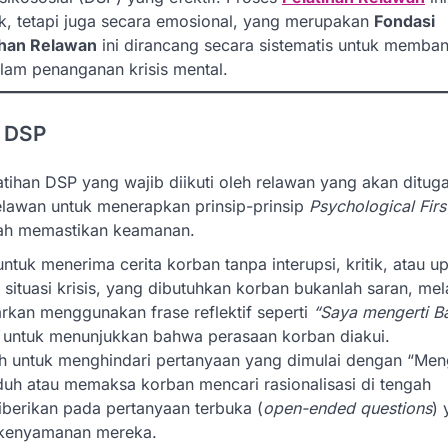
ik, tetapi juga secara emosional, yang merupakan
Fondasi
ihan Relawan
ini dirancang secara sistematis untuk memba
lam penanganan krisis mental.
m DSP
tihan DSP yang wajib diikuti oleh relawan yang akan ditug
lawan untuk menerapkan prinsip-prinsip
Psychological Firs
elah memastikan keamanan.
untuk menerima cerita korban tanpa interupsi, kritik, atau u
situasi krisis, yang dibutuhkan korban bukanlah saran, mel
arkan menggunakan frase reflektif seperti
“Saya mengerti B
untuk menunjukkan bahwa perasaan korban diakui.
ih untuk menghindari pertanyaan yang dimulai dengan “Men
duh atau memaksa korban mencari rasionalisasi di tengah
iberikan pada pertanyaan terbuka (
open-ended questions
) 
 kenyamanan mereka.