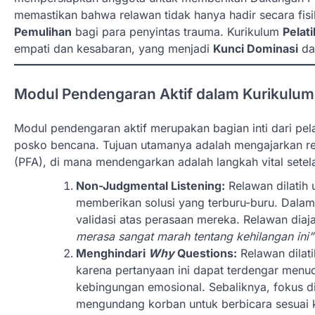
memastikan bahwa relawan tidak hanya hadir secara fis
Pemulihan
bagi para penyintas trauma. Kurikulum
Pelat
empati dan kesabaran, yang menjadi
Kunci Dominasi
da
Modul Pendengaran Aktif dalam Kurikulu
Modul pendengaran aktif merupakan bagian inti dari pela
posko bencana. Tujuan utamanya adalah mengajarkan re
(PFA), di mana mendengarkan adalah langkah vital set
Non-Judgmental Listening:
Relawan dilatih 
memberikan solusi yang terburu-buru. Dalam 
validasi atas perasaan mereka. Relawan diaj
merasa sangat marah tentang kehilangan ini”
Menghindari
Why
Questions:
Relawan dilat
karena pertanyaan ini dapat terdengar menu
kebingungan emosional. Sebaliknya, fokus d
mengundang korban untuk berbicara sesuai