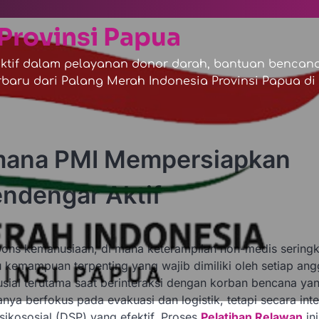
Provinsi Papua
tif dalam pelayanan donor darah, bantuan bencana,
baru dari Palang Merah Indonesia Provinsi Papua di s
imana PMI Mempersiapkan
ndengar Aktif
spons kemanusiaan, di mana keterampilan non-medis seringk
u kemampuan terpenting yang wajib dimiliki oleh setiap ang
usial terutama saat berinteraksi dengan korban bencana ya
nya berfokus pada evakuasi dan logistik, tetapi secara inte
kososial (DSP) yang efektif. Proses
Pelatihan Relawan
ini