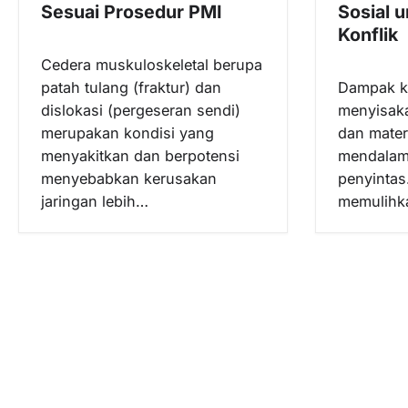
o
Sesuai Prosedur PMI
Sosial 
s
Konflik
Cedera muskuloskeletal berupa
patah tulang (fraktur) dan
Dampak ko
dislokasi (pergeseran sendi)
menyisaka
merupakan kondisi yang
dan materi
menyakitkan dan berpotensi
mendalam 
menyebabkan kerusakan
penyintas
jaringan lebih…
memulih