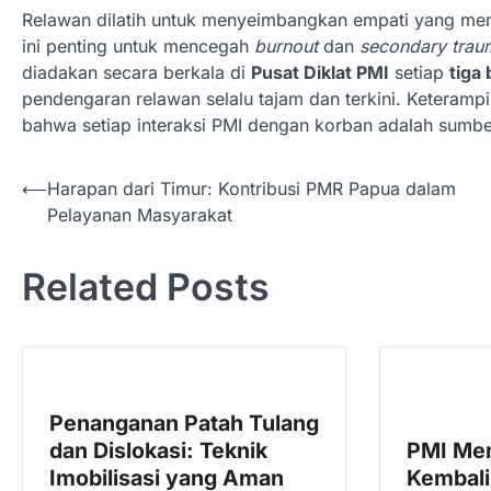
Relawan dilatih untuk menyeimbangkan empati yang men
ini penting untuk mencegah
burnout
dan
secondary trau
diadakan secara berkala di
Pusat Diklat PMI
setiap
tiga 
pendengaran relawan selalu tajam dan terkini. Keterampi
bahwa setiap interaksi PMI dengan korban adalah sumb
N
⟵
Harapan dari Timur: Kontribusi PMR Papua dalam
Pelayanan Masyarakat
a
v
Related Posts
i
g
a
s
Penanganan Patah Tulang
i
dan Dislokasi: Teknik
PMI Me
p
Imobilisasi yang Aman
Kembali