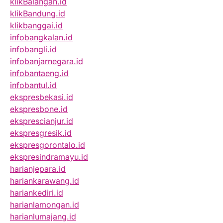
klikBalangan.id
klikBandung.id
klikbanggai.id
infobangkalan.id
infobangli.id
infobanjarnegara.id
infobantaeng.id
infobantul.id
ekspresbekasi.id
ekspresbone.id
eksprescianjur.id
ekspresgresik.id
ekspresgorontalo.id
ekspresindramayu.id
harianjepara.id
hariankarawang.id
hariankediri.id
harianlamongan.id
harianlumajang.id