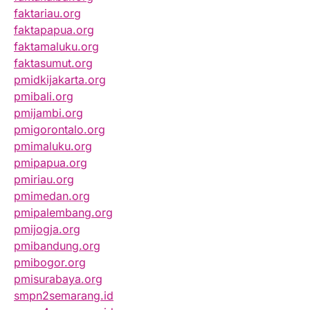
faktariau.org
faktapapua.org
faktamaluku.org
faktasumut.org
pmidkijakarta.org
pmibali.org
pmijambi.org
pmigorontalo.org
pmimaluku.org
pmipapua.org
pmiriau.org
pmimedan.org
pmipalembang.org
pmijogja.org
pmibandung.org
pmibogor.org
pmisurabaya.org
smpn2semarang.id