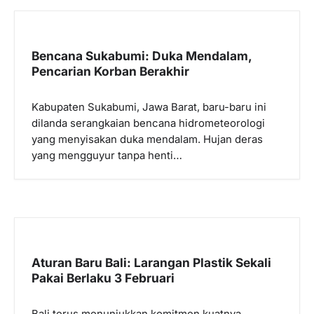
s
i
p
Bencana Sukabumi: Duka Mendalam,
Pencarian Korban Berakhir
o
s
Kabupaten Sukabumi, Jawa Barat, baru-baru ini
dilanda serangkaian bencana hidrometeorologi
yang menyisakan duka mendalam. Hujan deras
yang mengguyur tanpa henti…
Aturan Baru Bali: Larangan Plastik Sekali
Pakai Berlaku 3 Februari
Bali terus menunjukkan komitmen kuatnya