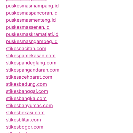
puskesmasmampang.id
puskesmaspancoran.id
puskesmasmenteng.id
puskesmassenen.id
puskesmaskramatjati.id
puskesmasngambeg.id
stikespacitan.com
stikespamekasan.com
stikespandeglang.com
stikespangandaran.com
stikesacehbarat.com
stikesbadung.com
stikesbanggai.com
stikesbangka.com
stikesbanyumas.com
stikesbekasi.com
stikesblitar.com
stikesbogor.com