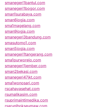
smanegeri1bantul.com
smanegeri1bogor.com
sman1surabaya.com
sman6jogja.com
sma1magelang.com
sman9jogja.com
smanegeri3bandung.com
smasutomo1.com
sman5jogja.com
smanegeri1tangerang.com
sma1purworejo.com
smanegeri1jember.com
sman2bekasi.com
smanegeri47jkt.com
sma1wonosari.com
rscahayasehat.com
rsumalikasim.com
rsuprimaintimedika.com
rsarunlhokseumaw.com