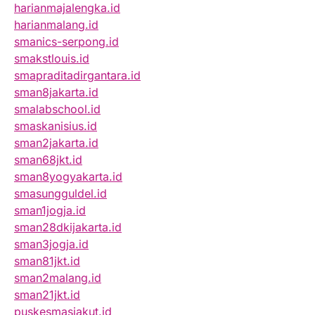
harianmajalengka.id
harianmalang.id
smanics-serpong.id
smakstlouis.id
smapraditadirgantara.id
sman8jakarta.id
smalabschool.id
smaskanisius.id
sman2jakarta.id
sman68jkt.id
sman8yogyakarta.id
smasungguldel.id
sman1jogja.id
sman28dkijakarta.id
sman3jogja.id
sman81jkt.id
sman2malang.id
sman21jkt.id
puskesmasjakut.id