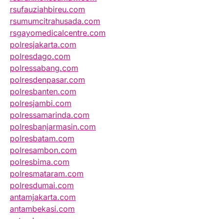
rsufauziahbireu.com
rsumumcitrahusada.com
rsgayomedicalcentre.com
polresjakarta.com
polresdago.com
polressabang.com
polresdenpasar.com
polresbanten.com
polresjambi.com
polressamarinda.com
polresbanjarmasin.com
polresbatam.com
polresambon.com
polresbima.com
polresmataram.com
polresdumai.com
antamjakarta.com
antambekasi.com