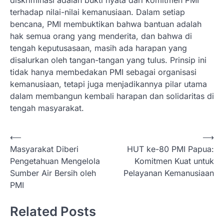
diskriminasi adalah bukti nyata dari komitmen PMI
terhadap nilai-nilai kemanusiaan. Dalam setiap
bencana, PMI membuktikan bahwa bantuan adalah
hak semua orang yang menderita, dan bahwa di
tengah keputusasaan, masih ada harapan yang
disalurkan oleh tangan-tangan yang tulus. Prinsip ini
tidak hanya membedakan PMI sebagai organisasi
kemanusiaan, tetapi juga menjadikannya pilar utama
dalam membangun kembali harapan dan solidaritas di
tengah masyarakat.
N
⟵
⟶
Masyarakat Diberi
HUT ke-80 PMI Papua:
a
Pengetahuan Mengelola
Komitmen Kuat untuk
v
Sumber Air Bersih oleh
Pelayanan Kemanusiaan
i
PMI
g
Related Posts
a