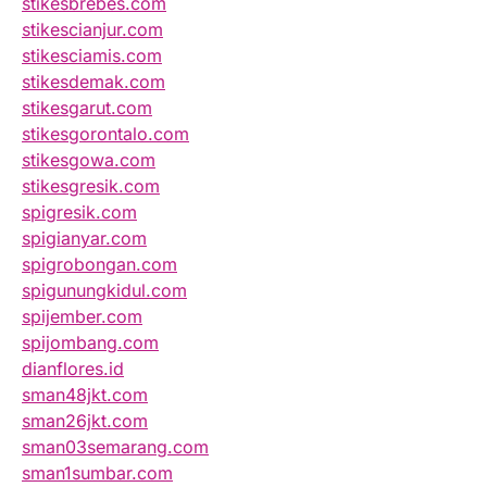
stikesbrebes.com
stikescianjur.com
stikesciamis.com
stikesdemak.com
stikesgarut.com
stikesgorontalo.com
stikesgowa.com
stikesgresik.com
spigresik.com
spigianyar.com
spigrobongan.com
spigunungkidul.com
spijember.com
spijombang.com
dianflores.id
sman48jkt.com
sman26jkt.com
sman03semarang.com
sman1sumbar.com