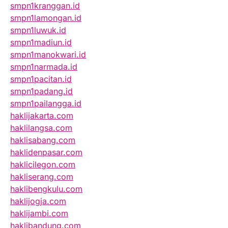
smpn1kranggan.id
smpn1lamongan.id
smpn1luwuk.id
smpn1madiun.id
smpn1manokwari.id
smpn1narmada.id
smpn1pacitan.id
smpn1padang.id
smpn1pailangga.id
haklijakarta.com
haklilangsa.com
haklisabang.com
haklidenpasar.com
haklicilegon.com
hakliserang.com
haklibengkulu.com
haklijogja.com
haklijambi.com
haklibandung.com