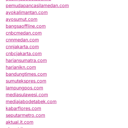
pemudapancasilamedan.com
ayokalimantan.com
ayosumut.com
bangsaoffline.com
cnbcmedan.com
cnnmedan.com
cnnjakarta.com
cnbcjakarta.com
hariansumatra.com
harianikn.com
bandungtimes.com
sumutekspres.com
lampungpos.com
mediasulawesi.com
mediajabodetabek.com
kabarflores.com
seputarmetro.com
aktual.it.com