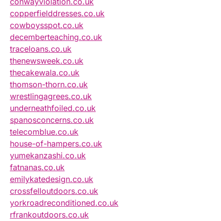
conwayviolation.co.uk
copperfielddresses.co.uk
cowboysspot.co.uk
decemberteaching.co.uk
traceloans.co.uk
thenewsweek.co.uk
thecakewala.co.uk
thomson-thorn.co.uk
wrestlingagrees.co.uk
underneathfoiled.co.uk
spanosconcerns.co.uk
telecomblue.co.uk
house-of-hampers.co.uk
yumekanzashi.co.uk
fatnanas.co.uk
emilykatedesign.co.uk
crossfelloutdoors.co.uk
yorkroadreconditioned.co.uk
rfrankoutdoors.co.uk