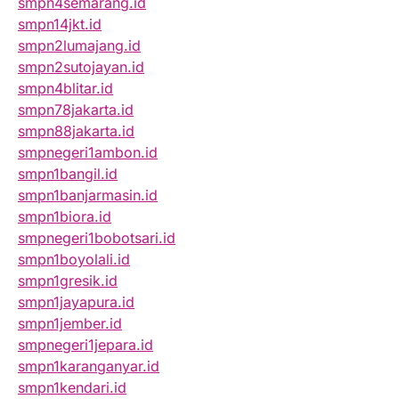
smpn4semarang.id
smpn14jkt.id
smpn2lumajang.id
smpn2sutojayan.id
smpn4blitar.id
smpn78jakarta.id
smpn88jakarta.id
smpnegeri1ambon.id
smpn1bangil.id
smpn1banjarmasin.id
smpn1biora.id
smpnegeri1bobotsari.id
smpn1boyolali.id
smpn1gresik.id
smpn1jayapura.id
smpn1jember.id
smpnegeri1jepara.id
smpn1karanganyar.id
smpn1kendari.id