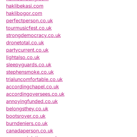
haklibekasi.com
haklibogor.com
perfectperson.co.uk
tourmusicfest.co.uk
strongdemocracy.co.uk
dronetotal.co.uk
partycurrent.co.uk
lightalso.co.uk
sleepyguards.co.uk
stephensmoke.co.uk
trialuncomfortable.co.uk
accordingchapel.co.uk
accordingoversees.co.uk
annoyingfunded.co.uk
belongsthey.co.uk
bootsrover.co.uk
burndeniers.co.uk
canadaperson.co.uk