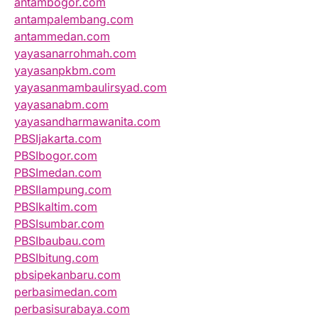
antambogor.com
antampalembang.com
antammedan.com
yayasanarrohmah.com
yayasanpkbm.com
yayasanmambaulirsyad.com
yayasanabm.com
yayasandharmawanita.com
PBSIjakarta.com
PBSIbogor.com
PBSImedan.com
PBSIlampung.com
PBSIkaltim.com
PBSIsumbar.com
PBSIbaubau.com
PBSIbitung.com
pbsipekanbaru.com
perbasimedan.com
perbasisurabaya.com