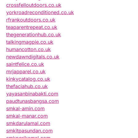
crossfelloutdoors.co.uk
yorkroadreconditioned.co.uk
rfrankoutdoors.co.uk
teaparentrepeat.co.uk
thegenerationhub.co.uk
talkingmagpie.co.uk
humancotton.co.uk
newdawndigitals.co.uk
saintfelice.co.uk
mrjapparel.co.uk
kinkycatalog.co.uk
thefaciahub.co.uk
yayasanbinabakti.com
paudtunasbangsa.com
smkal-amin.com
smkal-manar.com
smkdarulamal.com
smkitpasundan.com