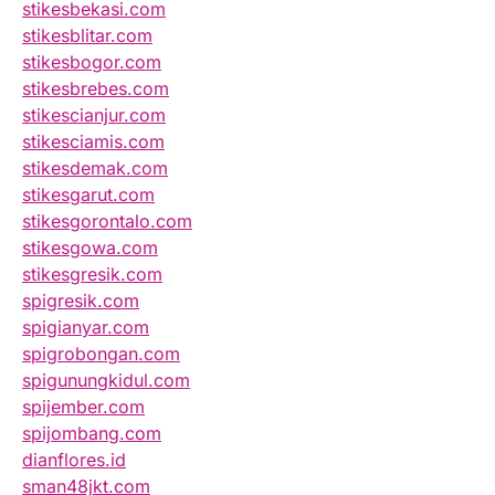
stikesbekasi.com
stikesblitar.com
stikesbogor.com
stikesbrebes.com
stikescianjur.com
stikesciamis.com
stikesdemak.com
stikesgarut.com
stikesgorontalo.com
stikesgowa.com
stikesgresik.com
spigresik.com
spigianyar.com
spigrobongan.com
spigunungkidul.com
spijember.com
spijombang.com
dianflores.id
sman48jkt.com