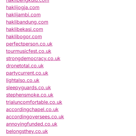
haklibengkulu.com
haklijogja.com
haklijambi.com
haklibandung.com
haklibekasi.com
haklibogor.com
perfectperson.co.uk
tourmusicfest.co.uk
strongdemocracy.co.uk
dronetotal.co.uk
partycurrent.co.uk
lightalso.co.uk
sleepyguards.co.uk
stephensmoke.co.uk
trialuncomfortable.co.uk
accordingchapel.co.uk
accordingoversees.co.uk
annoyingfunded.co.uk
belongsthey.co.uk