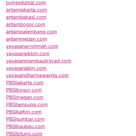
polresdumai.com
antamjakarta.com
antambekasi.com
antambogor.com
antampalembang.com
antammedan.com
yayasanarrohmah.com
yayasanpkbm.com
yayasanmambaulirsyad.com
yayasanabm.com
yayasandharmawanita.com
PBSIjakarta.com
PBSIbogor.com
PBSImedan.com
PBSIlampung.com
PBSIkaltim.com
PBSIsumbar.com
PBSIbaubau.com
PBSIbitung.com