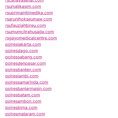
rscahayasehat.com
rsumalikasim.com
rsuprimaintimedika.com
rsarunlhokseumaw.com
rsufauziahbireu.com
rsumumcitrahusada.com
rsgayomedicalcentre.com
polresjakarta.com
polresdago.com
polressabang.com
polresdenpasar.com
polresbanten.com
polresjambi.com
polressamarinda.com
polresbanjarmasin.com
polresbatam.com
polresambon.com
polresbima.com
polresmataram.com