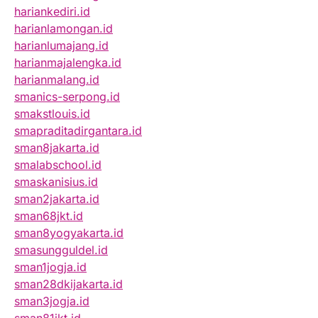
hariankediri.id
harianlamongan.id
harianlumajang.id
harianmajalengka.id
harianmalang.id
smanics-serpong.id
smakstlouis.id
smapraditadirgantara.id
sman8jakarta.id
smalabschool.id
smaskanisius.id
sman2jakarta.id
sman68jkt.id
sman8yogyakarta.id
smasungguldel.id
sman1jogja.id
sman28dkijakarta.id
sman3jogja.id