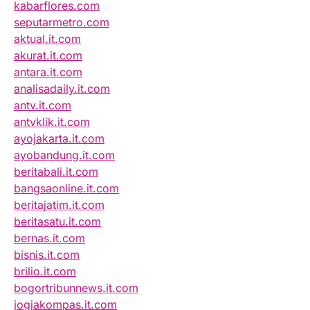
kabarflores.com
seputarmetro.com
aktual.it.com
akurat.it.com
antara.it.com
analisadaily.it.com
antv.it.com
antvklik.it.com
ayojakarta.it.com
ayobandung.it.com
beritabali.it.com
bangsaonline.it.com
beritajatim.it.com
beritasatu.it.com
bernas.it.com
bisnis.it.com
brilio.it.com
bogortribunnews.it.com
jogjakompas.it.com