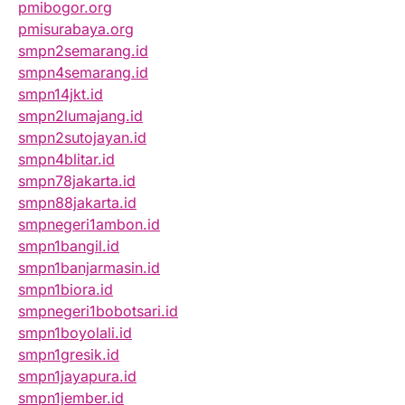
pmibogor.org
pmisurabaya.org
smpn2semarang.id
smpn4semarang.id
smpn14jkt.id
smpn2lumajang.id
smpn2sutojayan.id
smpn4blitar.id
smpn78jakarta.id
smpn88jakarta.id
smpnegeri1ambon.id
smpn1bangil.id
smpn1banjarmasin.id
smpn1biora.id
smpnegeri1bobotsari.id
smpn1boyolali.id
smpn1gresik.id
smpn1jayapura.id
smpn1jember.id