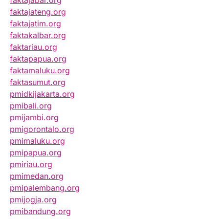
faktajabar.org
faktajateng.org
faktajatim.org
faktakalbar.org
faktariau.org
faktapapua.org
faktamaluku.org
faktasumut.org
pmidkijakarta.org
pmibali.org
pmijambi.org
pmigorontalo.org
pmimaluku.org
pmipapua.org
pmiriau.org
pmimedan.org
pmipalembang.org
pmijogja.org
pmibandung.org