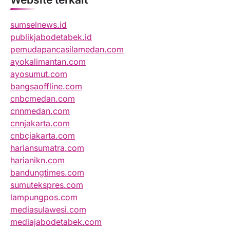
sumselnews.id
publikjabodetabek.id
pemudapancasilamedan.com
ayokalimantan.com
ayosumut.com
bangsaoffline.com
cnbcmedan.com
cnnmedan.com
cnnjakarta.com
cnbcjakarta.com
hariansumatra.com
harianikn.com
bandungtimes.com
sumutekspres.com
lampungpos.com
mediasulawesi.com
mediajabodetabek.com