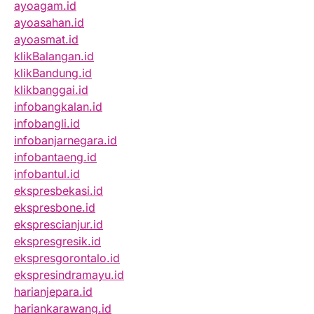
ayoagam.id
ayoasahan.id
ayoasmat.id
klikBalangan.id
klikBandung.id
klikbanggai.id
infobangkalan.id
infobangli.id
infobanjarnegara.id
infobantaeng.id
infobantul.id
ekspresbekasi.id
ekspresbone.id
eksprescianjur.id
ekspresgresik.id
ekspresgorontalo.id
ekspresindramayu.id
harianjepara.id
hariankarawang.id