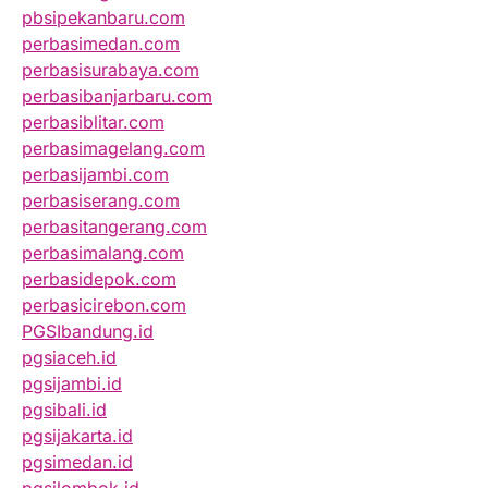
pbsipekanbaru.com
perbasimedan.com
perbasisurabaya.com
perbasibanjarbaru.com
perbasiblitar.com
perbasimagelang.com
perbasijambi.com
perbasiserang.com
perbasitangerang.com
perbasimalang.com
perbasidepok.com
perbasicirebon.com
PGSIbandung.id
pgsiaceh.id
pgsijambi.id
pgsibali.id
pgsijakarta.id
pgsimedan.id