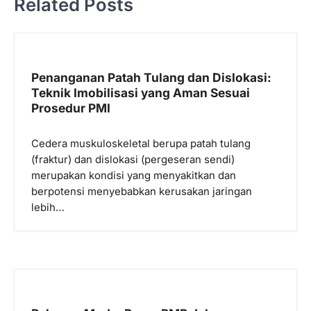
Related Posts
a
s
i
p
Penanganan Patah Tulang dan Dislokasi:
Teknik Imobilisasi yang Aman Sesuai
o
Prosedur PMI
s
Cedera muskuloskeletal berupa patah tulang
(fraktur) dan dislokasi (pergeseran sendi)
merupakan kondisi yang menyakitkan dan
berpotensi menyebabkan kerusakan jaringan
lebih…