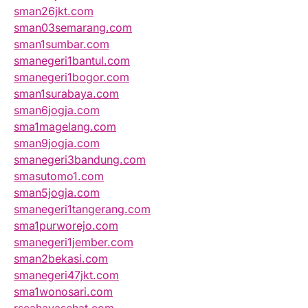
sman26jkt.com
sman03semarang.com
sman1sumbar.com
smanegeri1bantul.com
smanegeri1bogor.com
sman1surabaya.com
sman6jogja.com
sma1magelang.com
sman9jogja.com
smanegeri3bandung.com
smasutomo1.com
sman5jogja.com
smanegeri1tangerang.com
sma1purworejo.com
smanegeri1jember.com
sman2bekasi.com
smanegeri47jkt.com
sma1wonosari.com