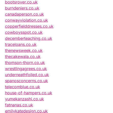
bootsrover.co.uk
burndeniers.co.uk
canadaperson.co.uk
conwayviolation.co.uk
copperfielddresses.co.uk
cowboysspot.co.uk
decemberteaching.co.uk
traceloans.co.uk
thenewsweek.co.uk
thecakewala.co.uk
thomson-thorn.co.uk
wrestlingagrees.co.uk
underneathfoiled.co.uk
spanosconcerns.co.uk
telecomblue.co.uk
house-of-hampers.co.uk
yumekanzashi.co.uk
fatnanas.co.uk
emilykatedesign.co.uk