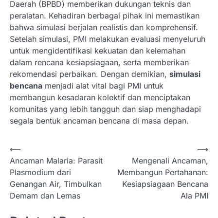
Daerah (BPBD) memberikan dukungan teknis dan
peralatan. Kehadiran berbagai pihak ini memastikan
bahwa simulasi berjalan realistis dan komprehensif.
Setelah simulasi, PMI melakukan evaluasi menyeluruh
untuk mengidentifikasi kekuatan dan kelemahan
dalam rencana kesiapsiagaan, serta memberikan
rekomendasi perbaikan. Dengan demikian,
simulasi
bencana
menjadi alat vital bagi PMI untuk
membangun kesadaran kolektif dan menciptakan
komunitas yang lebih tangguh dan siap menghadapi
segala bentuk ancaman bencana di masa depan.
N
⟵
⟶
Ancaman Malaria: Parasit
Mengenali Ancaman,
a
Plasmodium dari
Membangun Pertahanan:
v
Genangan Air, Timbulkan
Kesiapsiagaan Bencana
i
Demam dan Lemas
Ala PMI
g