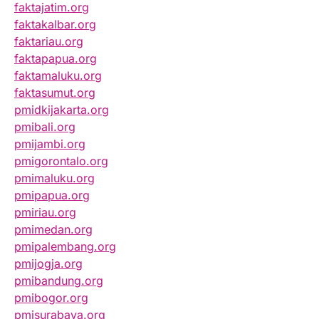
faktajatim.org
faktakalbar.org
faktariau.org
faktapapua.org
faktamaluku.org
faktasumut.org
pmidkijakarta.org
pmibali.org
pmijambi.org
pmigorontalo.org
pmimaluku.org
pmipapua.org
pmiriau.org
pmimedan.org
pmipalembang.org
pmijogja.org
pmibandung.org
pmibogor.org
pmisurabaya.org