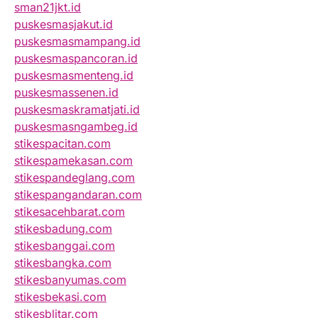
sman21jkt.id
puskesmasjakut.id
puskesmasmampang.id
puskesmaspancoran.id
puskesmasmenteng.id
puskesmassenen.id
puskesmaskramatjati.id
puskesmasngambeg.id
stikespacitan.com
stikespamekasan.com
stikespandeglang.com
stikespangandaran.com
stikesacehbarat.com
stikesbadung.com
stikesbanggai.com
stikesbangka.com
stikesbanyumas.com
stikesbekasi.com
stikesblitar.com