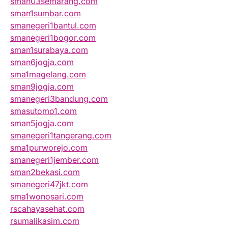
sman03semarang.com
sman1sumbar.com
smanegeri1bantul.com
smanegeri1bogor.com
sman1surabaya.com
sman6jogja.com
sma1magelang.com
sman9jogja.com
smanegeri3bandung.com
smasutomo1.com
sman5jogja.com
smanegeri1tangerang.com
sma1purworejo.com
smanegeri1jember.com
sman2bekasi.com
smanegeri47jkt.com
sma1wonosari.com
rscahayasehat.com
rsumalikasim.com