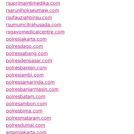
rsuprimaintimedika.com
rsarunlhokseumaw.com
rsufauziahbireu.com
rsumumcitrahusada.com
rsgayomedicalcentre.com
polresjakarta.com
polresdago.com
polressabang.com
polresdenpasar.com
polresbanten.com
polresjambi.com
polressamarinda.com
polresbanjarmasin.com
polresbatam.com
polresambon.com
polresbima.com
polresmataram.com
polresdumai.com
antamjakarta.com