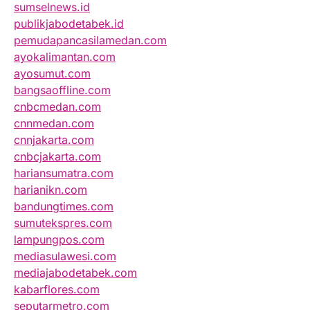
sumselnews.id
publikjabodetabek.id
pemudapancasilamedan.com
ayokalimantan.com
ayosumut.com
bangsaoffline.com
cnbcmedan.com
cnnmedan.com
cnnjakarta.com
cnbcjakarta.com
hariansumatra.com
harianikn.com
bandungtimes.com
sumutekspres.com
lampungpos.com
mediasulawesi.com
mediajabodetabek.com
kabarflores.com
seputarmetro.com