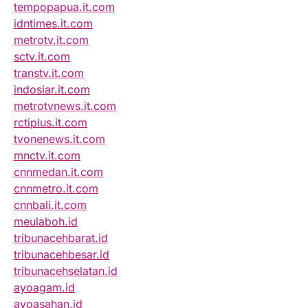
tempopapua.it.com
idntimes.it.com
metrotv.it.com
sctv.it.com
transtv.it.com
indosiar.it.com
metrotvnews.it.com
rctiplus.it.com
tvonenews.it.com
mnctv.it.com
cnnmedan.it.com
cnnmetro.it.com
cnnbali.it.com
meulaboh.id
tribunacehbarat.id
tribunacehbesar.id
tribunacehselatan.id
ayoagam.id
ayoasahan.id