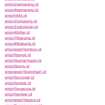
smpn2semarang.id
smpn4semarang.id
smpn14jkt.id
smpn2lumajang.id
smpn2sutojayan.id
smpn4blitar.id
smpn78jakarta.id
smpn88jakarta.id
smpnegeri1ambon.id
smpn1bangil.id
smpn1banjarmasin.id
smpn1biora.id
smpnegeri1bobotsari.id
smpn1boyolali.id
smpn1gresik.id
smpn1jayapura.id
smpn1jember.id
smpnegeri1jepara.id