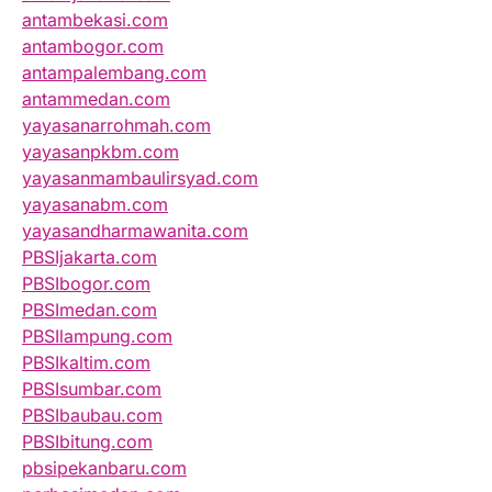
antambekasi.com
antambogor.com
antampalembang.com
antammedan.com
yayasanarrohmah.com
yayasanpkbm.com
yayasanmambaulirsyad.com
yayasanabm.com
yayasandharmawanita.com
PBSIjakarta.com
PBSIbogor.com
PBSImedan.com
PBSIlampung.com
PBSIkaltim.com
PBSIsumbar.com
PBSIbaubau.com
PBSIbitung.com
pbsipekanbaru.com