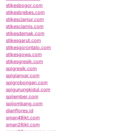
stikesbogor.com
stikesbrebes.com
stikescianjur.com
stikesciamis.com
stikesdemak.com
stikesgarut.com
stikesgorontalo.com
stikesgowa.com
stikesgresik.com
spigresik.com
spigianyar.com
spigrobongan.com
spigunungkidul.com
spijember.com
spijombang.com
dianflores.id
sman48jkt.com
sman26jkt.com