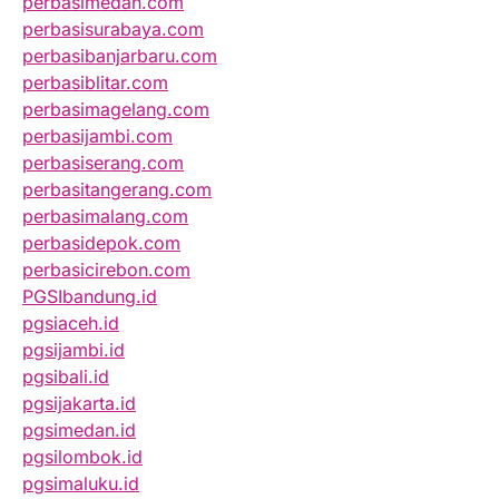
perbasimedan.com
perbasisurabaya.com
perbasibanjarbaru.com
perbasiblitar.com
perbasimagelang.com
perbasijambi.com
perbasiserang.com
perbasitangerang.com
perbasimalang.com
perbasidepok.com
perbasicirebon.com
PGSIbandung.id
pgsiaceh.id
pgsijambi.id
pgsibali.id
pgsijakarta.id
pgsimedan.id
pgsilombok.id
pgsimaluku.id