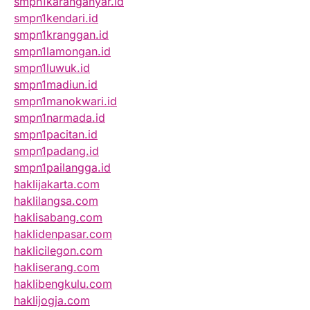
smpn1karanganyar.id
smpn1kendari.id
smpn1kranggan.id
smpn1lamongan.id
smpn1luwuk.id
smpn1madiun.id
smpn1manokwari.id
smpn1narmada.id
smpn1pacitan.id
smpn1padang.id
smpn1pailangga.id
haklijakarta.com
haklilangsa.com
haklisabang.com
haklidenpasar.com
haklicilegon.com
hakliserang.com
haklibengkulu.com
haklijogja.com