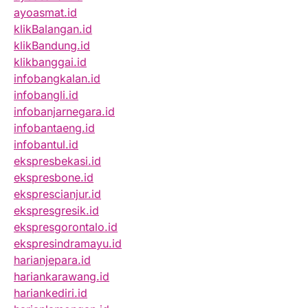
ayoasmat.id
klikBalangan.id
klikBandung.id
klikbanggai.id
infobangkalan.id
infobangli.id
infobanjarnegara.id
infobantaeng.id
infobantul.id
ekspresbekasi.id
ekspresbone.id
eksprescianjur.id
ekspresgresik.id
ekspresgorontalo.id
ekspresindramayu.id
harianjepara.id
hariankarawang.id
hariankediri.id