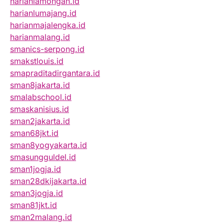
harianlamongan.id
harianlumajang.id
harianmajalengka.id
harianmalang.id
smanics-serpong.id
smakstlouis.id
smapraditadirgantara.id
sman8jakarta.id
smalabschool.id
smaskanisius.id
sman2jakarta.id
sman68jkt.id
sman8yogyakarta.id
smasungguldel.id
sman1jogja.id
sman28dkijakarta.id
sman3jogja.id
sman81jkt.id
sman2malang.id