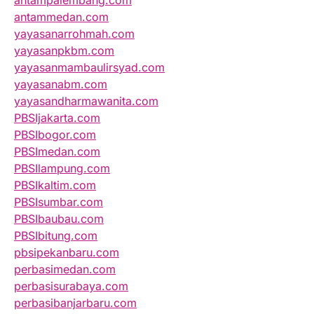
antampalembang.com
antammedan.com
yayasanarrohmah.com
yayasanpkbm.com
yayasanmambaulirsyad.com
yayasanabm.com
yayasandharmawanita.com
PBSIjakarta.com
PBSIbogor.com
PBSImedan.com
PBSIlampung.com
PBSIkaltim.com
PBSIsumbar.com
PBSIbaubau.com
PBSIbitung.com
pbsipekanbaru.com
perbasimedan.com
perbasisurabaya.com
perbasibanjarbaru.com