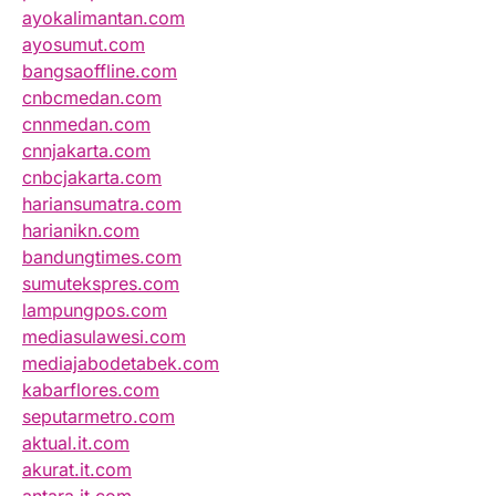
ayokalimantan.com
ayosumut.com
bangsaoffline.com
cnbcmedan.com
cnnmedan.com
cnnjakarta.com
cnbcjakarta.com
hariansumatra.com
harianikn.com
bandungtimes.com
sumutekspres.com
lampungpos.com
mediasulawesi.com
mediajabodetabek.com
kabarflores.com
seputarmetro.com
aktual.it.com
akurat.it.com