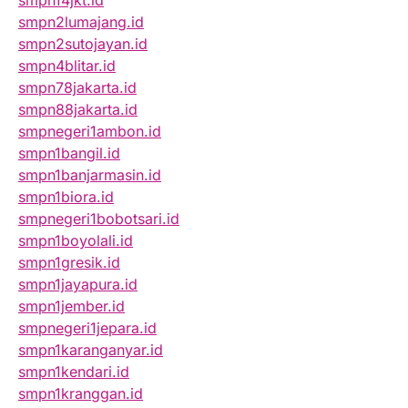
smpn14jkt.id
smpn2lumajang.id
smpn2sutojayan.id
smpn4blitar.id
smpn78jakarta.id
smpn88jakarta.id
smpnegeri1ambon.id
smpn1bangil.id
smpn1banjarmasin.id
smpn1biora.id
smpnegeri1bobotsari.id
smpn1boyolali.id
smpn1gresik.id
smpn1jayapura.id
smpn1jember.id
smpnegeri1jepara.id
smpn1karanganyar.id
smpn1kendari.id
smpn1kranggan.id