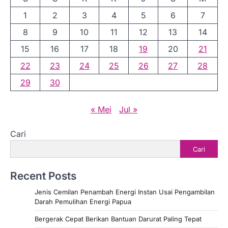
g
1
2
3
4
5
6
7
i
n
8
9
10
11
12
13
14
a
15
16
17
18
19
20
21
s
22
23
24
25
26
27
28
i
29
30
p
« Mei
Jul »
o
s
Cari
Cari
Recent Posts
Jenis Cemilan Penambah Energi Instan Usai Pengambilan
Darah Pemulihan Energi Papua
Bergerak Cepat Berikan Bantuan Darurat Paling Tepat