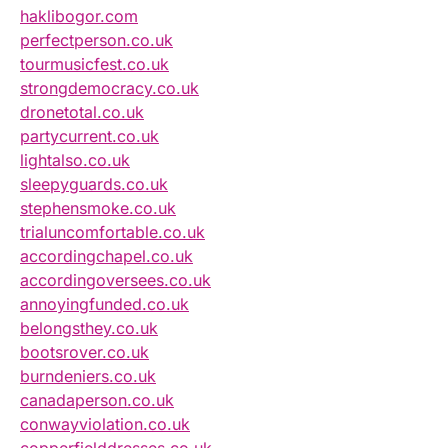
haklibogor.com
perfectperson.co.uk
tourmusicfest.co.uk
strongdemocracy.co.uk
dronetotal.co.uk
partycurrent.co.uk
lightalso.co.uk
sleepyguards.co.uk
stephensmoke.co.uk
trialuncomfortable.co.uk
accordingchapel.co.uk
accordingoversees.co.uk
annoyingfunded.co.uk
belongsthey.co.uk
bootsrover.co.uk
burndeniers.co.uk
canadaperson.co.uk
conwayviolation.co.uk