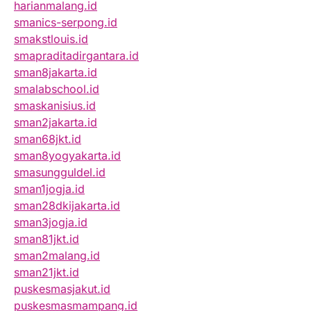
harianmalang.id
smanics-serpong.id
smakstlouis.id
smapraditadirgantara.id
sman8jakarta.id
smalabschool.id
smaskanisius.id
sman2jakarta.id
sman68jkt.id
sman8yogyakarta.id
smasungguldel.id
sman1jogja.id
sman28dkijakarta.id
sman3jogja.id
sman81jkt.id
sman2malang.id
sman21jkt.id
puskesmasjakut.id
puskesmasmampang.id