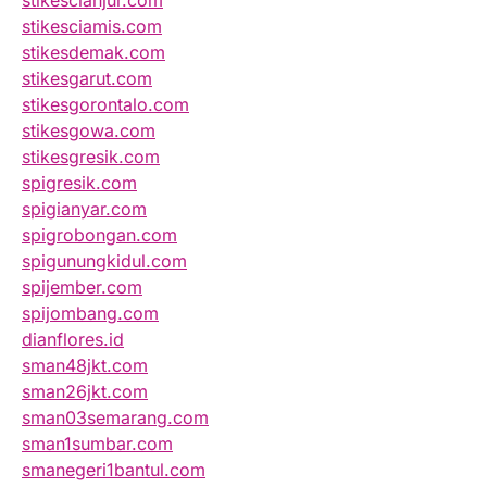
stikescianjur.com
stikesciamis.com
stikesdemak.com
stikesgarut.com
stikesgorontalo.com
stikesgowa.com
stikesgresik.com
spigresik.com
spigianyar.com
spigrobongan.com
spigunungkidul.com
spijember.com
spijombang.com
dianflores.id
sman48jkt.com
sman26jkt.com
sman03semarang.com
sman1sumbar.com
smanegeri1bantul.com