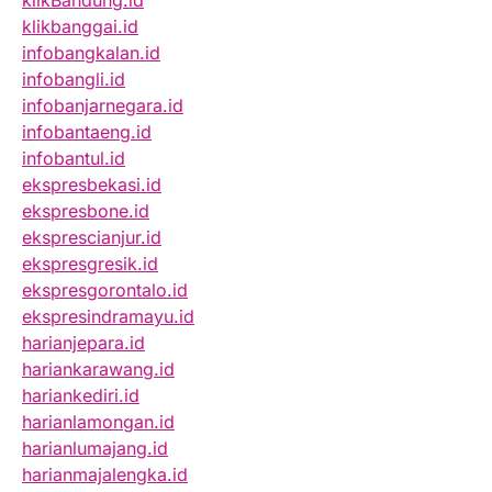
klikBandung.id
klikbanggai.id
infobangkalan.id
infobangli.id
infobanjarnegara.id
infobantaeng.id
infobantul.id
ekspresbekasi.id
ekspresbone.id
eksprescianjur.id
ekspresgresik.id
ekspresgorontalo.id
ekspresindramayu.id
harianjepara.id
hariankarawang.id
hariankediri.id
harianlamongan.id
harianlumajang.id
harianmajalengka.id