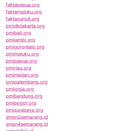
faktapapua.org
faktamaluku.org
faktasumut.org
pmidkijakarta.org
pmibali.org
pmijambi.org
pmigorontalo.org
pmimaluku.org
pmipapua.org
pmiriau.org
pmimedan.org
pmipalembang.org
pmijogja.org
pmibandung.org
pmibogor.org
pmisurabaya.org
smpn2semarang.id
smpn4semarang.id