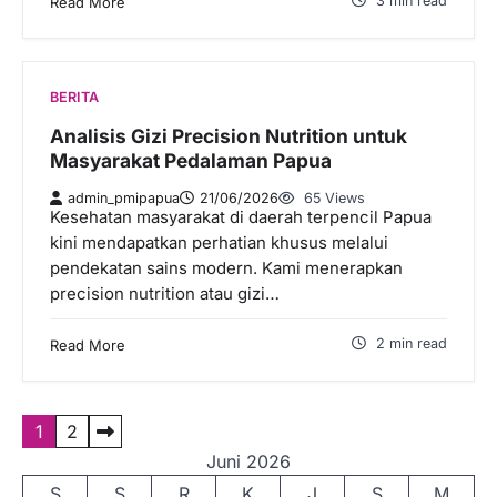
3 min read
Read More
BERITA
Analisis Gizi Precision Nutrition untuk
Masyarakat Pedalaman Papua
admin_pmipapua
21/06/2026
65 Views
Kesehatan masyarakat di daerah terpencil Papua
kini mendapatkan perhatian khusus melalui
pendekatan sains modern. Kami menerapkan
precision nutrition atau gizi…
2 min read
Read More
P
1
2
Juni 2026
a
S
S
R
K
J
S
M