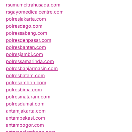
rsumumcitrahusada.com
rsgayomedicalcentre.com
polresjakarta.com
polresdago.com
polressabang.com
polresdenpasar.com
polresbanten.com
polresjambi.com
polressamarinda.com
polresbanjarmasin.com
polresbatam.com
polresambon.com
polresbima.com
polresmataram.com
polresdumai.com
antamjakarta.com
antambekasi.com
antambogor.com