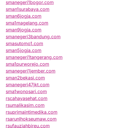
smanegeri1bogor.com
sman1surabaya.com
sman6jogja.com
sma1magelang.com
sman9jogja.com
smanegeri3bandung.com
smasutomo1.com
sman5jogja.com
smanegeri1tangerang.com
sma1purworejo.com
smanegeri1jember.com
sman2bekasi.com
smanegeri47jkt.com
sma1wonosari.com
rscahayasehat.com
rsumalikasim.com
rsuprimaintimedika.com
rsarunlhokseumaw.com
rsufauziahbireu.com