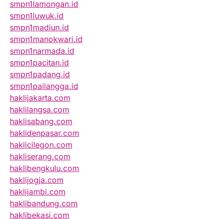
smpn1lamongan.id
smpn1luwuk.id
smpn1madiun.id
smpn1manokwari.id
smpn1narmada.id
smpn1pacitan.id
smpn1padang.id
smpn1pailangga.id
haklijakarta.com
haklilangsa.com
haklisabang.com
haklidenpasar.com
haklicilegon.com
hakliserang.com
haklibengkulu.com
haklijogja.com
haklijambi.com
haklibandung.com
haklibekasi.com