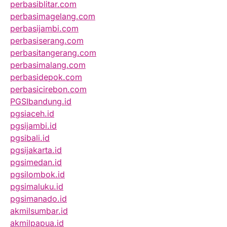
perbasiblitar.com
perbasimagelang.com
perbasijambi.com
perbasiserang.com
perbasitangerang.com
perbasimalang.com
perbasidepok.com
perbasicirebon.com
PGSIbandung.id
pgsiaceh.id
pgsijambi.id
pgsibali.id
pgsijakarta.id
pgsimedan.id
pgsilombok.id
pgsimaluku.id
pgsimanado.id
akmilsumbar.id
akmilpapua.id