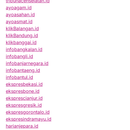
tribunacehselatan.id
ayoagam.id
ayoasahan.id
ayoasmat.id
klikBalangan.id
klikBandung.id
klikbanggai.id
infobangkalan.id
infobangli.id
infobanjarnegara.id
infobantaeng.id
infobantul.id
ekspresbekasi.id
ekspresbone.id
eksprescianjur.id
ekspresgresik.id
ekspresgorontalo.id
ekspresindramayu.id
harianjepara.id