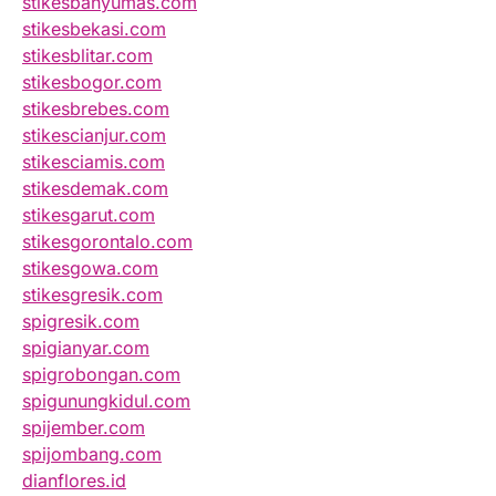
stikesbanyumas.com
stikesbekasi.com
stikesblitar.com
stikesbogor.com
stikesbrebes.com
stikescianjur.com
stikesciamis.com
stikesdemak.com
stikesgarut.com
stikesgorontalo.com
stikesgowa.com
stikesgresik.com
spigresik.com
spigianyar.com
spigrobongan.com
spigunungkidul.com
spijember.com
spijombang.com
dianflores.id