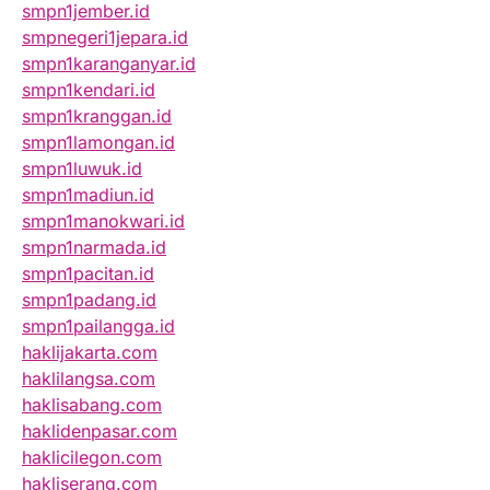
smpn1jember.id
smpnegeri1jepara.id
smpn1karanganyar.id
smpn1kendari.id
smpn1kranggan.id
smpn1lamongan.id
smpn1luwuk.id
smpn1madiun.id
smpn1manokwari.id
smpn1narmada.id
smpn1pacitan.id
smpn1padang.id
smpn1pailangga.id
haklijakarta.com
haklilangsa.com
haklisabang.com
haklidenpasar.com
haklicilegon.com
hakliserang.com