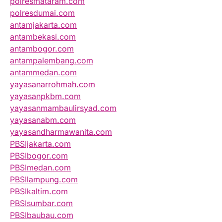
polresmataram.com
polresdumai.com
antamjakarta.com
antambekasi.com
antambogor.com
antampalembang.com
antammedan.com
yayasanarrohmah.com
yayasanpkbm.com
yayasanmambaulirsyad.com
yayasanabm.com
yayasandharmawanita.com
PBSIjakarta.com
PBSIbogor.com
PBSImedan.com
PBSIlampung.com
PBSIkaltim.com
PBSIsumbar.com
PBSIbaubau.com