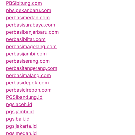
PBSIbitung.com
pbsipekanbaru.com
perbasimedan.com
perbasisurabaya.com
perbasibanjarbaru.com
perbasiblitar.com
perbasimagelang.com
perbasijambi.com
perbasiserang.com
perbasitangerang.com
perbasimalang.com
perbasidepok.com
perbasicirebon.com
PGSIbandung.id
pgsiaceh.id
pgsijambi.id
pgsibali.id
pgsijakarta.id
pgsimedan.id