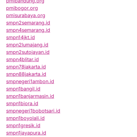
pmibandung.org
pmibogor.org
pmisurabaya.org
smpn2semarang.id
smpn4semarang.id
smpn14jkt.id
smpn2lumajang.id
smpn2sutojayan.id
smpn4blitar.id
smpn78jakarta.id
smpn88jakarta.id
smpnegeri1ambon.id
smpn1bangil.id
smpn1banjarmasin.id
smpn1biora.id
smpnegeri1bobotsari.id
smpn1boyolali.id
smpn1gresik.id
smpn1jayapura.id