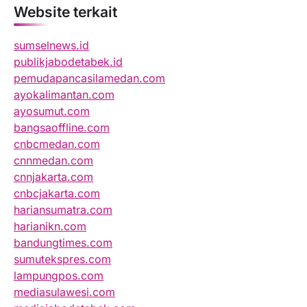
Website terkait
sumselnews.id
publikjabodetabek.id
pemudapancasilamedan.com
ayokalimantan.com
ayosumut.com
bangsaoffline.com
cnbcmedan.com
cnnmedan.com
cnnjakarta.com
cnbcjakarta.com
hariansumatra.com
harianikn.com
bandungtimes.com
sumutekspres.com
lampungpos.com
mediasulawesi.com