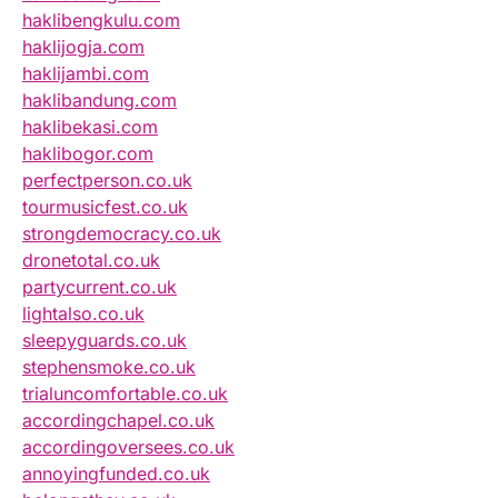
haklibengkulu.com
haklijogja.com
haklijambi.com
haklibandung.com
haklibekasi.com
haklibogor.com
perfectperson.co.uk
tourmusicfest.co.uk
strongdemocracy.co.uk
dronetotal.co.uk
partycurrent.co.uk
lightalso.co.uk
sleepyguards.co.uk
stephensmoke.co.uk
trialuncomfortable.co.uk
accordingchapel.co.uk
accordingoversees.co.uk
annoyingfunded.co.uk