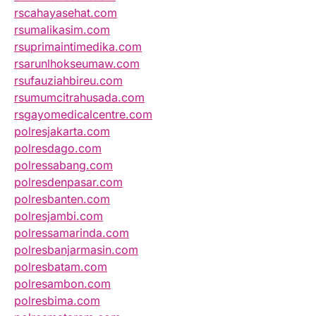
rscahayasehat.com
rsumalikasim.com
rsuprimaintimedika.com
rsarunlhokseumaw.com
rsufauziahbireu.com
rsumumcitrahusada.com
rsgayomedicalcentre.com
polresjakarta.com
polresdago.com
polressabang.com
polresdenpasar.com
polresbanten.com
polresjambi.com
polressamarinda.com
polresbanjarmasin.com
polresbatam.com
polresambon.com
polresbima.com