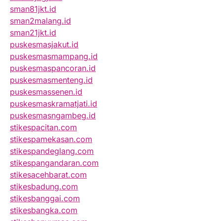
sman81jkt.id
sman2malang.id
sman21jkt.id
puskesmasjakut.id
puskesmasmampang.id
puskesmaspancoran.id
puskesmasmenteng.id
puskesmassenen.id
puskesmaskramatjati.id
puskesmasngambeg.id
stikespacitan.com
stikespamekasan.com
stikespandeglang.com
stikespangandaran.com
stikesacehbarat.com
stikesbadung.com
stikesbanggai.com
stikesbangka.com