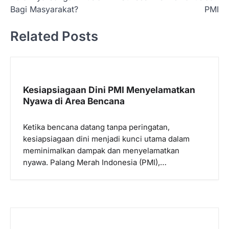
i
Bagi Masyarakat?
PMI
g
Related Posts
a
s
i
p
Kesiapsiagaan Dini PMI Menyelamatkan
Nyawa di Area Bencana
o
s
Ketika bencana datang tanpa peringatan,
kesiapsiagaan dini menjadi kunci utama dalam
meminimalkan dampak dan menyelamatkan
nyawa. Palang Merah Indonesia (PMI),…