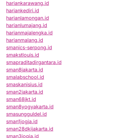
hariankarawang.id
hariankediri.id
harianlamongan.id
harianlumajang.id
harianmajalengka.id
harianmalang.id
smanics-serpong.id
smakstlouis.id
smapraditadirgantara.id
sman8jakarta.id
smalabschool.id
smaskanisius.id
sman2jakarta.id
sman68jkt.id
sman8yogyakarta.id
smasungguldel.id
sman1jogja.id
sman28dkijakarta.id
sman3jogja.id