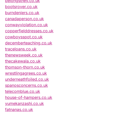
belongsthey.co.uk
bootsrover.co.uk
burndeniers.co.uk
canadaperson.co.uk
conwayviolation.co.uk
copperfielddresses.co.uk
cowboysspot.co.uk
decemberteaching.co.uk
traceloans.co.uk
thenewsweek.co.uk
thecakewala.co.uk
thomson-thorn.co.uk
wrestlingagrees.co.uk
underneathfoiled.co.uk
spanosconcerns.co.uk
telecomblue.co.uk
house-of-hampers.co.uk
yumekanzashi.co.uk
fatnanas.co.uk