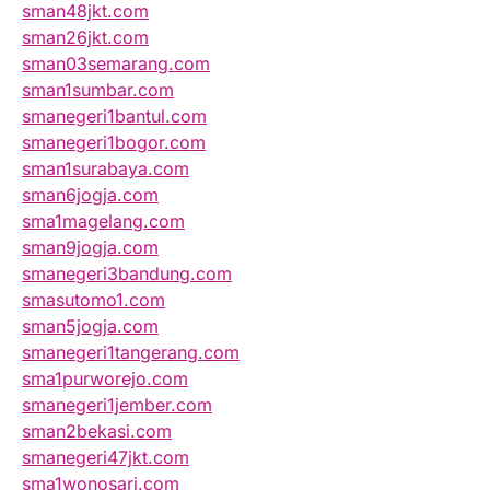
sman48jkt.com
sman26jkt.com
sman03semarang.com
sman1sumbar.com
smanegeri1bantul.com
smanegeri1bogor.com
sman1surabaya.com
sman6jogja.com
sma1magelang.com
sman9jogja.com
smanegeri3bandung.com
smasutomo1.com
sman5jogja.com
smanegeri1tangerang.com
sma1purworejo.com
smanegeri1jember.com
sman2bekasi.com
smanegeri47jkt.com
sma1wonosari.com