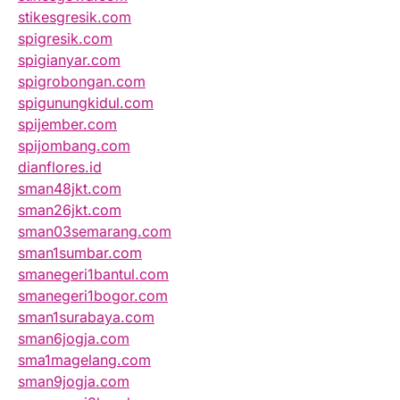
stikesgresik.com
spigresik.com
spigianyar.com
spigrobongan.com
spigunungkidul.com
spijember.com
spijombang.com
dianflores.id
sman48jkt.com
sman26jkt.com
sman03semarang.com
sman1sumbar.com
smanegeri1bantul.com
smanegeri1bogor.com
sman1surabaya.com
sman6jogja.com
sma1magelang.com
sman9jogja.com