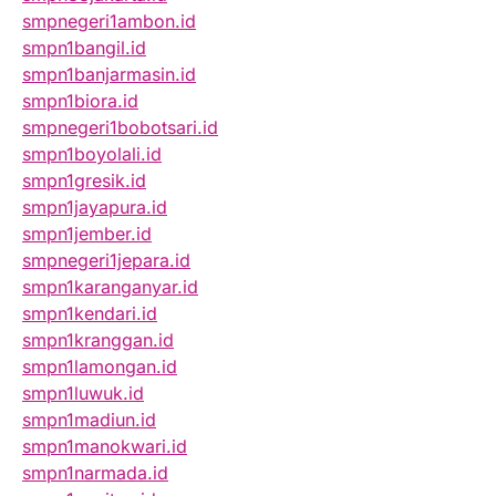
smpnegeri1ambon.id
smpn1bangil.id
smpn1banjarmasin.id
smpn1biora.id
smpnegeri1bobotsari.id
smpn1boyolali.id
smpn1gresik.id
smpn1jayapura.id
smpn1jember.id
smpnegeri1jepara.id
smpn1karanganyar.id
smpn1kendari.id
smpn1kranggan.id
smpn1lamongan.id
smpn1luwuk.id
smpn1madiun.id
smpn1manokwari.id
smpn1narmada.id