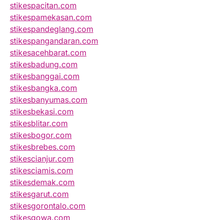
stikespacitan.com
stikespamekasan.com
stikespandeglang.com
stikespangandaran.com
stikesacehbarat.com
stikesbadung.com
stikesbanggai.com
stikesbangka.com
stikesbanyumas.com
stikesbekasi.com
stikesblitar.com
stikesbogor.com
stikesbrebes.com
stikescianjur.com
stikesciamis.com
stikesdemak.com
stikesgarut.com
stikesgorontalo.com
stikesgowa.com