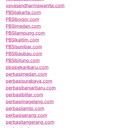
yayasandharmawanita.com
PBSIjakarta.com
PBSIbogor.com
PBSImedan.com
PBSIlampung.com
PBSIkaltim.com
PBSIsumbar.com
PBSIbaubau.com
PBSIbitung.com
pbsipekanbaru.com
perbasimedan.com
perbasisurabaya.com
perbasibanjarbaru.com
perbasiblitar.com
perbasimagelang.com
perbasijambi.com
perbasiserang.com
perbasitangerang.com