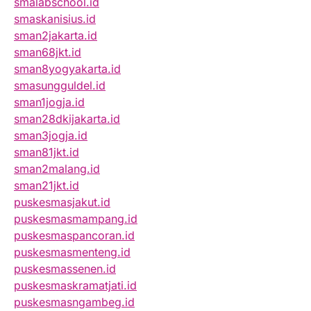
smalabschool.id
smaskanisius.id
sman2jakarta.id
sman68jkt.id
sman8yogyakarta.id
smasungguldel.id
sman1jogja.id
sman28dkijakarta.id
sman3jogja.id
sman81jkt.id
sman2malang.id
sman21jkt.id
puskesmasjakut.id
puskesmasmampang.id
puskesmaspancoran.id
puskesmasmenteng.id
puskesmassenen.id
puskesmaskramatjati.id
puskesmasngambeg.id