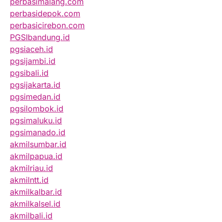
perbasimalang.com
perbasidepok.com
perbasicirebon.com
PGSIbandung.id
pgsiaceh.id
pgsijambi.id
pgsibali.id
pgsijakarta.id
pgsimedan.id
pgsilombok.id
pgsimaluku.id
pgsimanado.id
akmilsumbar.id
akmilpapua.id
akmilriau.id
akmilntt.id
akmilkalbar.id
akmilkalsel.id
akmilbali.id