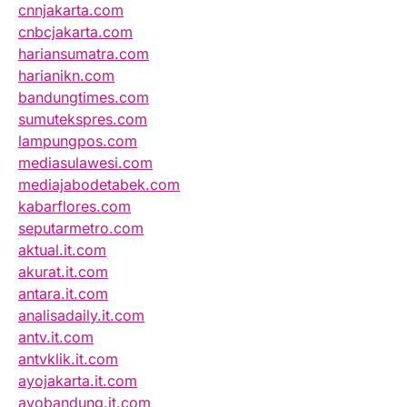
cnnjakarta.com
cnbcjakarta.com
hariansumatra.com
harianikn.com
bandungtimes.com
sumutekspres.com
lampungpos.com
mediasulawesi.com
mediajabodetabek.com
kabarflores.com
seputarmetro.com
aktual.it.com
akurat.it.com
antara.it.com
analisadaily.it.com
antv.it.com
antvklik.it.com
ayojakarta.it.com
ayobandung.it.com