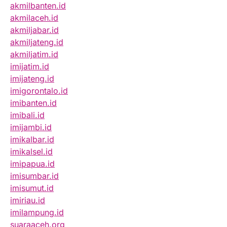
akmilbanten.id
akmilaceh.id
akmiljabar.id
akmiljateng.id
akmiljatim.id
imijatim.id
imijateng.id
imigorontalo.id
imibanten.id
imibali.id
imijambi.id
imikalbar.id
imikalsel.id
imipapua.id
imisumbar.id
imisumut.id
imiriau.id
imilampung.id
suaraaceh.org