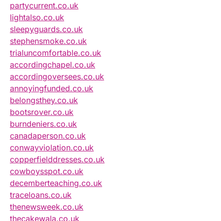
partycurrent.co.uk
lightalso.co.uk
sleepyguards.co.uk
stephensmoke.co.uk
trialuncomfortable.co.uk
accordingchapel.co.uk
accordingoversees.co.uk
annoyingfunded.co.uk
belongsthey.co.uk
bootsrover.co.uk
burndeniers.co.uk
canadaperson.co.uk
conwayviolation.co.uk
copperfielddresses.co.uk
cowboysspot.co.uk
decemberteaching.co.uk
traceloans.co.uk
thenewsweek.co.uk
thecakewala.co.uk