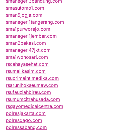
smanegeri3bandung.com
smasutomo1.com
sman5jogja.com
smanegeri1tangerang.com
sma1purworejo.com
smanegeri1jember.com
sman2bekasi.com
smanegeri47jkt.com
sma1wonosari.com
rscahayasehat.com
rsumalikasim.com
rsuprimaintimedika.com
rsarunlhokseumaw.com
rsufauziahbireu.com
rsumumcitrahusada.com
rsgayomedicalcentre.com
polresjakarta.com
polresdago.com
polressabang.com