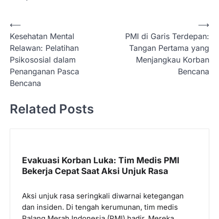
N
⟵
⟶
Kesehatan Mental
PMI di Garis Terdepan:
a
Relawan: Pelatihan
Tangan Pertama yang
v
Psikososial dalam
Menjangkau Korban
i
Penanganan Pasca
Bencana
Bencana
g
a
Related Posts
s
i
p
Evakuasi Korban Luka: Tim Medis PMI
o
Bekerja Cepat Saat Aksi Unjuk Rasa
s
Aksi unjuk rasa seringkali diwarnai ketegangan
dan insiden. Di tengah kerumunan, tim medis
Palang Merah Indonesia (PMI) hadir. Mereka