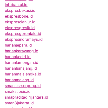
infobantul.id
ekspresbekasi.id
ekspresbone.id
eksprescianjur.id
ekspresgresik.id
ekspresgorontalo.id
ekspresindramayu.id
harianjepara.id
hariankarawang.id
hariankediri.id
harianlamongan.id
harianlumajang.id
harianmajalengka.id
harianmalang.id
smanics-serpong.id
smakstlouis.id
smapraditadirgantara.id
sman8jakarta.id