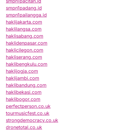
smpn1pacitan.id
smpn1padang.id
smpn1pailangga.id
haklijakarta.com
haklilangsa.com
haklisabang.com
haklidenpasar.com
haklicilegon.com
hakliserang.com
haklibengkulu.com
haklijogja.com
haklijambi.com
haklibandung.com
haklibekasi.com
haklibogor.com
perfectperson.co.uk
tourmusicfest.co.uk
strongdemocracy.co.uk
dronetotal.co.uk