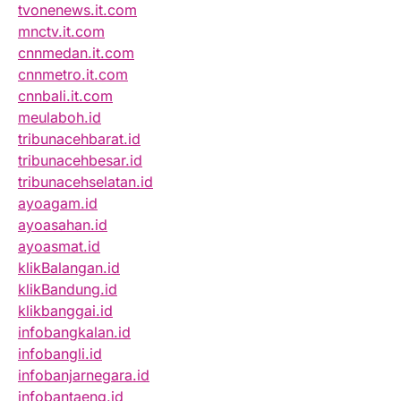
tvonenews.it.com
mnctv.it.com
cnnmedan.it.com
cnnmetro.it.com
cnnbali.it.com
meulaboh.id
tribunacehbarat.id
tribunacehbesar.id
tribunacehselatan.id
ayoagam.id
ayoasahan.id
ayoasmat.id
klikBalangan.id
klikBandung.id
klikbanggai.id
infobangkalan.id
infobangli.id
infobanjarnegara.id
infobantaeng.id