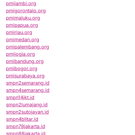
pmijambi.org
pmigorontalo.org
pmimaluku.org
pmipapua.org
pmiriau.org
pmimedan.org
pmipalembang.org
pmijogja.org
pmibandung.org
pmibogor.org
pmisurabaya.org
smpn2semarang.id
smpn4semarang.id
smpn14jkt.id
smpn2lumajang.id
smpn2sutojayan.id
smpn4blitar.id
smpn78jakarta.id
smpn88jakarta.id