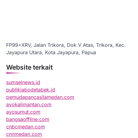
FP99+XRV, Jalan Trikora, Dok V Atas, Trikora, Kec.
Jayapura Utara, Kota Jayapura, Papua
Website terkait
sumselnews.id
publikjabodetabek.id
pemudapancasilamedan.com
ayokalimantan.com
ayosumut.com
bangsaoffline.com
cnbcmedan.com
cnnmedan.com