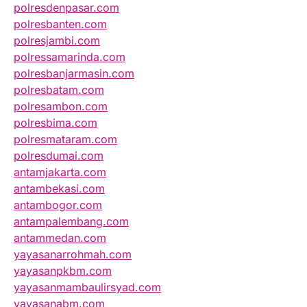
polresdenpasar.com
polresbanten.com
polresjambi.com
polressamarinda.com
polresbanjarmasin.com
polresbatam.com
polresambon.com
polresbima.com
polresmataram.com
polresdumai.com
antamjakarta.com
antambekasi.com
antambogor.com
antampalembang.com
antammedan.com
yayasanarrohmah.com
yayasanpkbm.com
yayasanmambaulirsyad.com
yayasanabm.com