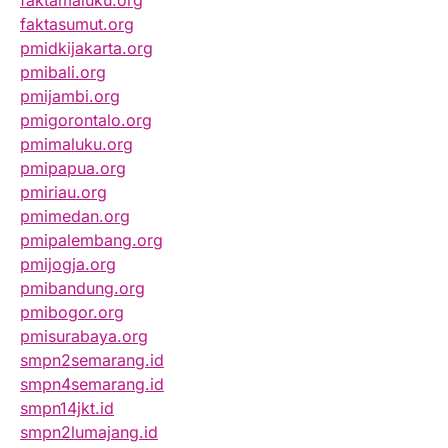
faktamaluku.org
faktasumut.org
pmidkijakarta.org
pmibali.org
pmijambi.org
pmigorontalo.org
pmimaluku.org
pmipapua.org
pmiriau.org
pmimedan.org
pmipalembang.org
pmijogja.org
pmibandung.org
pmibogor.org
pmisurabaya.org
smpn2semarang.id
smpn4semarang.id
smpn14jkt.id
smpn2lumajang.id