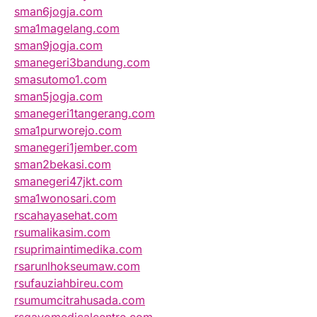
sman6jogja.com
sma1magelang.com
sman9jogja.com
smanegeri3bandung.com
smasutomo1.com
sman5jogja.com
smanegeri1tangerang.com
sma1purworejo.com
smanegeri1jember.com
sman2bekasi.com
smanegeri47jkt.com
sma1wonosari.com
rscahayasehat.com
rsumalikasim.com
rsuprimaintimedika.com
rsarunlhokseumaw.com
rsufauziahbireu.com
rsumumcitrahusada.com