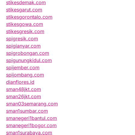
stikesdemak.com
stikesgarut.com
stikesgorontalo.com
stikesgowa.com
stikesgresik.com
spigresik.com
spigianyar.com
spigrobongan.com
spigunungkidul.com
spijember.com
spijombang.com
dianflores.id
sman48jkt.com
sman26jkt.com
sman03semarang.com
sman1sumbar.com
smanegeri1bantul.com
smanegeri1bogor.com
sman1surabaya.com