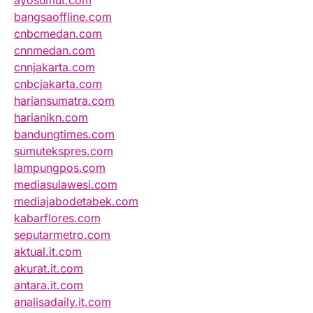
ayosumut.com
bangsaoffline.com
cnbcmedan.com
cnnmedan.com
cnnjakarta.com
cnbcjakarta.com
hariansumatra.com
harianikn.com
bandungtimes.com
sumutekspres.com
lampungpos.com
mediasulawesi.com
mediajabodetabek.com
kabarflores.com
seputarmetro.com
aktual.it.com
akurat.it.com
antara.it.com
analisadaily.it.com