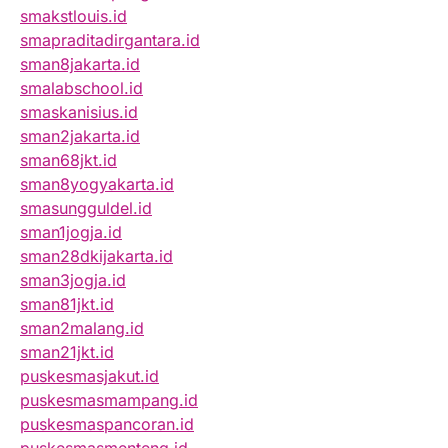
smakstlouis.id
smapraditadirgantara.id
sman8jakarta.id
smalabschool.id
smaskanisius.id
sman2jakarta.id
sman68jkt.id
sman8yogyakarta.id
smasungguldel.id
sman1jogja.id
sman28dkijakarta.id
sman3jogja.id
sman81jkt.id
sman2malang.id
sman21jkt.id
puskesmasjakut.id
puskesmasmampang.id
puskesmaspancoran.id