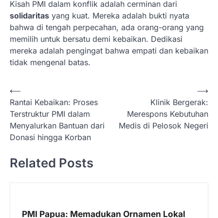
Kisah PMI dalam konflik adalah cerminan dari
solidaritas
yang kuat. Mereka adalah bukti nyata
bahwa di tengah perpecahan, ada orang-orang yang
memilih untuk bersatu demi kebaikan. Dedikasi
mereka adalah pengingat bahwa empati dan kebaikan
tidak mengenal batas.
N
⟵
⟶
Rantai Kebaikan: Proses
Klinik Bergerak:
a
Terstruktur PMI dalam
Merespons Kebutuhan
v
Menyalurkan Bantuan dari
Medis di Pelosok Negeri
i
Donasi hingga Korban
g
Related Posts
a
s
i
p
PMI Papua: Memadukan Ornamen Lokal