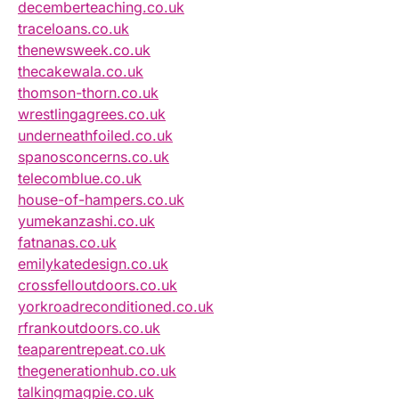
decemberteaching.co.uk
traceloans.co.uk
thenewsweek.co.uk
thecakewala.co.uk
thomson-thorn.co.uk
wrestlingagrees.co.uk
underneathfoiled.co.uk
spanosconcerns.co.uk
telecomblue.co.uk
house-of-hampers.co.uk
yumekanzashi.co.uk
fatnanas.co.uk
emilykatedesign.co.uk
crossfelloutdoors.co.uk
yorkroadreconditioned.co.uk
rfrankoutdoors.co.uk
teaparentrepeat.co.uk
thegenerationhub.co.uk
talkingmagpie.co.uk