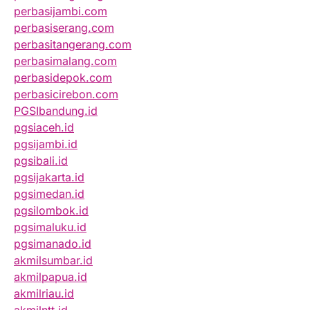
perbasijambi.com
perbasiserang.com
perbasitangerang.com
perbasimalang.com
perbasidepok.com
perbasicirebon.com
PGSIbandung.id
pgsiaceh.id
pgsijambi.id
pgsibali.id
pgsijakarta.id
pgsimedan.id
pgsilombok.id
pgsimaluku.id
pgsimanado.id
akmilsumbar.id
akmilpapua.id
akmilriau.id