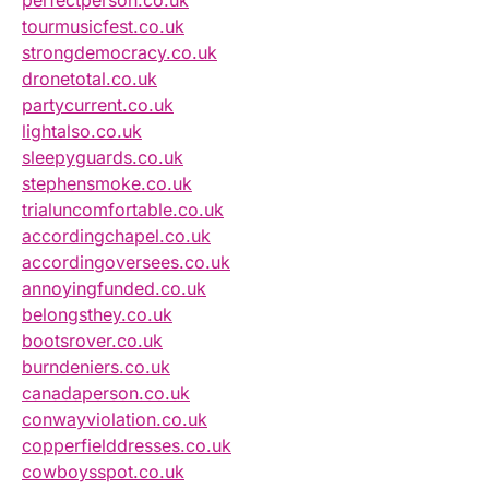
perfectperson.co.uk
tourmusicfest.co.uk
strongdemocracy.co.uk
dronetotal.co.uk
partycurrent.co.uk
lightalso.co.uk
sleepyguards.co.uk
stephensmoke.co.uk
trialuncomfortable.co.uk
accordingchapel.co.uk
accordingoversees.co.uk
annoyingfunded.co.uk
belongsthey.co.uk
bootsrover.co.uk
burndeniers.co.uk
canadaperson.co.uk
conwayviolation.co.uk
copperfielddresses.co.uk
cowboysspot.co.uk