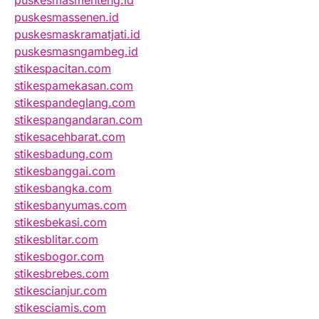
puskesmasmenteng.id
puskesmassenen.id
puskesmaskramatjati.id
puskesmasngambeg.id
stikespacitan.com
stikespamekasan.com
stikespandeglang.com
stikespangandaran.com
stikesacehbarat.com
stikesbadung.com
stikesbanggai.com
stikesbangka.com
stikesbanyumas.com
stikesbekasi.com
stikesblitar.com
stikesbogor.com
stikesbrebes.com
stikescianjur.com
stikesciamis.com