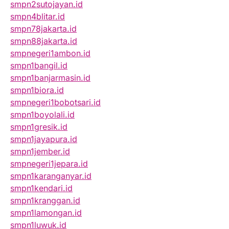
smpn2sutojayan.id
smpn4blitar.id
smpn78jakarta.id
smpn88jakarta.id
smpnegeri1ambon.id
smpn1bangil.id
smpn1banjarmasin.id
smpn1biora.id
smpnegeri1bobotsari.id
smpn1boyolali.id
smpn1gresik.id
smpn1jayapura.id
smpn1jember.id
smpnegeri1jepara.id
smpn1karanganyar.id
smpn1kendari.id
smpn1kranggan.id
smpn1lamongan.id
smpn1luwuk.id