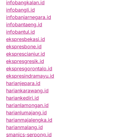
infobangkalan.id
infobangli.id
infobanjarnegara.id
infobantaeng.id
infobantul.id
ekspresbekasi.id
ekspresbone.id
eksprescianjur.id
ekspresgresik.id
ekspresgorontalo.id
ekspresindramayu.id
harianjepara.id
hariankarawang.id
hariankediri.id
harianlamongan.id
harianlumajang.id
harianmajalengka.id
harianmalang.id
smanics-serpong.id