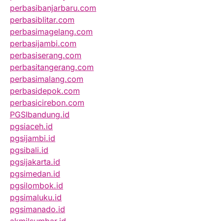
perbasibanjarbaru.com
perbasiblitar.com
perbasimagelang.com
perbasijambi.com
perbasiserang.com
perbasitangerang.com
perbasimalang.com
perbasidepok.com
perbasicirebon.com
PGSIbandung.id
pgsiaceh.id
pgsijambi.id
pgsibali.id
pgsijakarta.id
pgsimedan.id
pgsilombok.id
pgsimaluku.id
pgsimanado.id