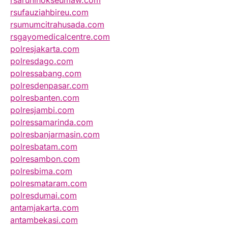
rsarunlhokseumaw.com
rsufauziahbireu.com
rsumumcitrahusada.com
rsgayomedicalcentre.com
polresjakarta.com
polresdago.com
polressabang.com
polresdenpasar.com
polresbanten.com
polresjambi.com
polressamarinda.com
polresbanjarmasin.com
polresbatam.com
polresambon.com
polresbima.com
polresmataram.com
polresdumai.com
antamjakarta.com
antambekasi.com