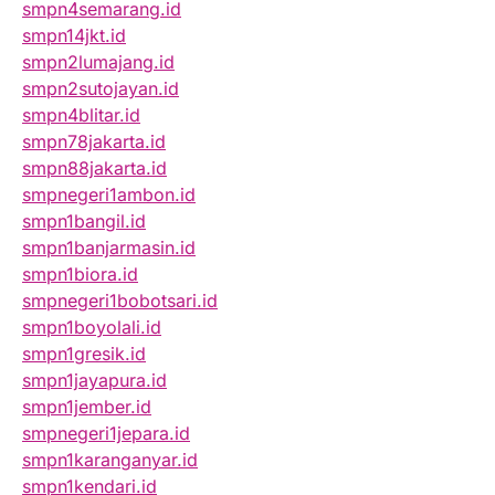
smpn4semarang.id
smpn14jkt.id
smpn2lumajang.id
smpn2sutojayan.id
smpn4blitar.id
smpn78jakarta.id
smpn88jakarta.id
smpnegeri1ambon.id
smpn1bangil.id
smpn1banjarmasin.id
smpn1biora.id
smpnegeri1bobotsari.id
smpn1boyolali.id
smpn1gresik.id
smpn1jayapura.id
smpn1jember.id
smpnegeri1jepara.id
smpn1karanganyar.id
smpn1kendari.id