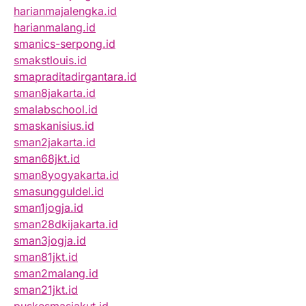
harianmajalengka.id
harianmalang.id
smanics-serpong.id
smakstlouis.id
smapraditadirgantara.id
sman8jakarta.id
smalabschool.id
smaskanisius.id
sman2jakarta.id
sman68jkt.id
sman8yogyakarta.id
smasungguldel.id
sman1jogja.id
sman28dkijakarta.id
sman3jogja.id
sman81jkt.id
sman2malang.id
sman21jkt.id