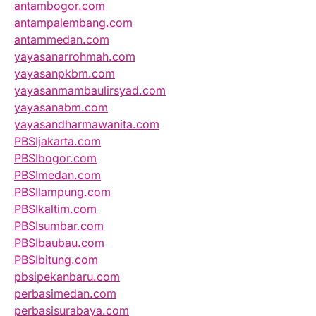
antambogor.com
antampalembang.com
antammedan.com
yayasanarrohmah.com
yayasanpkbm.com
yayasanmambaulirsyad.com
yayasanabm.com
yayasandharmawanita.com
PBSIjakarta.com
PBSIbogor.com
PBSImedan.com
PBSIlampung.com
PBSIkaltim.com
PBSIsumbar.com
PBSIbaubau.com
PBSIbitung.com
pbsipekanbaru.com
perbasimedan.com
perbasisurabaya.com