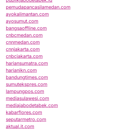
publikjabodetabek.id
pemudapancasilamedan.com
ayokalimantan.com
ayosumut.com
bangsaoffline.com
cnbcmedan.com
cnnmedan.com
cnnjakarta.com
cnbcjakarta.com
hariansumatra.com
harianikn.com
bandungtimes.com
sumutekspres.com
lampungpos.com
mediasulawesi.com
mediajabodetabek.com
kabarflores.com
seputarmetro.com
aktual.it.com