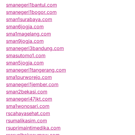
smanegeri1bantul.com
smanegeri1bogor.com
sman1surabaya.com
sman6jogja.com
sma1magelang.com
sman9jogja.com
smanegeri3bandung.com
smasutomo1.com
sman5jogja.com
smanegeri1tangerang.com
sma1purworejo.com
smanegeri1jember.com
sman2bekasi.com
smanegeri47jkt.com
sma1wonosari.com
rscahayasehat.com
rsumalikasim.com
rsuprimaintimedika.com