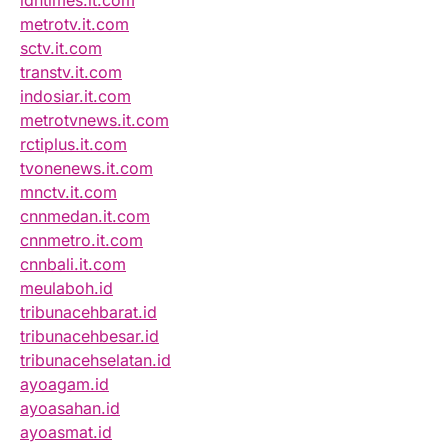
idntimes.it.com
metrotv.it.com
sctv.it.com
transtv.it.com
indosiar.it.com
metrotvnews.it.com
rctiplus.it.com
tvonenews.it.com
mnctv.it.com
cnnmedan.it.com
cnnmetro.it.com
cnnbali.it.com
meulaboh.id
tribunacehbarat.id
tribunacehbesar.id
tribunacehselatan.id
ayoagam.id
ayoasahan.id
ayoasmat.id