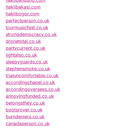
haklibandung.com
haklibekasi.com
haklibogor.com
perfectperson.co.uk
tourmusicfest.co.uk
strongdemocracy.co.uk
dronetotal.co.uk
partycurrent.co.uk
lightalso.co.uk
sleepyguards.co.uk
stephensmoke.co.uk
trialuncomfortable.co.uk
accordingchapel.co.uk
accordingoversees.co.uk
annoyingfunded.co.uk
belongsthey.co.uk
bootsrover.co.uk
burndeniers.co.uk
canadaperson.co.uk