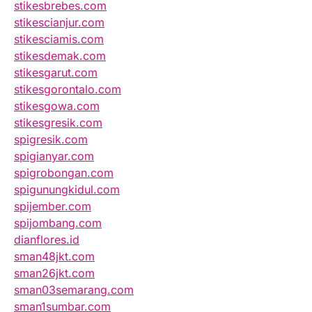
stikesbrebes.com
stikescianjur.com
stikesciamis.com
stikesdemak.com
stikesgarut.com
stikesgorontalo.com
stikesgowa.com
stikesgresik.com
spigresik.com
spigianyar.com
spigrobongan.com
spigunungkidul.com
spijember.com
spijombang.com
dianflores.id
sman48jkt.com
sman26jkt.com
sman03semarang.com
sman1sumbar.com