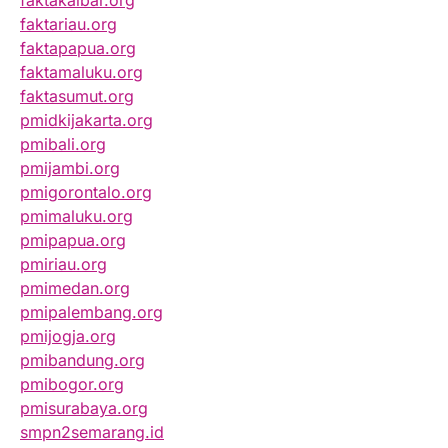
faktakalbar.org
faktariau.org
faktapapua.org
faktamaluku.org
faktasumut.org
pmidkijakarta.org
pmibali.org
pmijambi.org
pmigorontalo.org
pmimaluku.org
pmipapua.org
pmiriau.org
pmimedan.org
pmipalembang.org
pmijogja.org
pmibandung.org
pmibogor.org
pmisurabaya.org
smpn2semarang.id