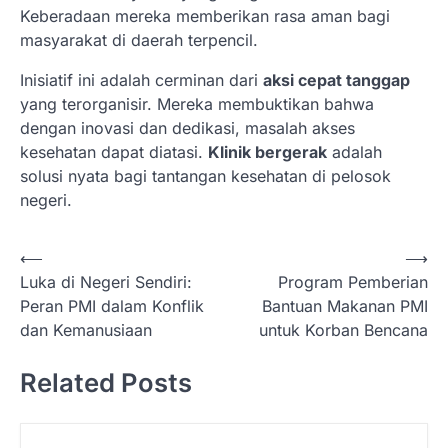
Keberadaan mereka memberikan rasa aman bagi
masyarakat di daerah terpencil.
Inisiatif ini adalah cerminan dari
aksi cepat tanggap
yang terorganisir. Mereka membuktikan bahwa
dengan inovasi dan dedikasi, masalah akses
kesehatan dapat diatasi.
Klinik bergerak
adalah
solusi nyata bagi tantangan kesehatan di pelosok
negeri.
N
⟵
⟶
Luka di Negeri Sendiri:
Program Pemberian
a
Peran PMI dalam Konflik
Bantuan Makanan PMI
v
dan Kemanusiaan
untuk Korban Bencana
i
Related Posts
g
a
s