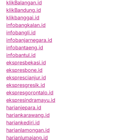
klikBalangan.id
klikBandung.id
klikbanggai.id
infobangkalan.id
infobangli.id
infobanjarnegara.id
infobantaeng.id
infobantul.id
ekspresbekasi.id
ekspresbone.id
eksprescianjur.id
ekspresgresik.id
ekspresgorontalo.id
ekspresindramayu.id
harianjepara.id
hariankarawang.id
hariankediri.id
harianlamongan.id
harianlumajang.id