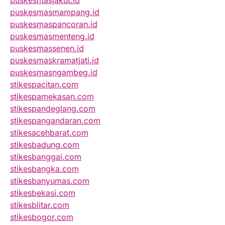
puskesmasjakut.id
puskesmasmampang.id
puskesmaspancoran.id
puskesmasmenteng.id
puskesmassenen.id
puskesmaskramatjati.id
puskesmasngambeg.id
stikespacitan.com
stikespamekasan.com
stikespandeglang.com
stikespangandaran.com
stikesacehbarat.com
stikesbadung.com
stikesbanggai.com
stikesbangka.com
stikesbanyumas.com
stikesbekasi.com
stikesblitar.com
stikesbogor.com