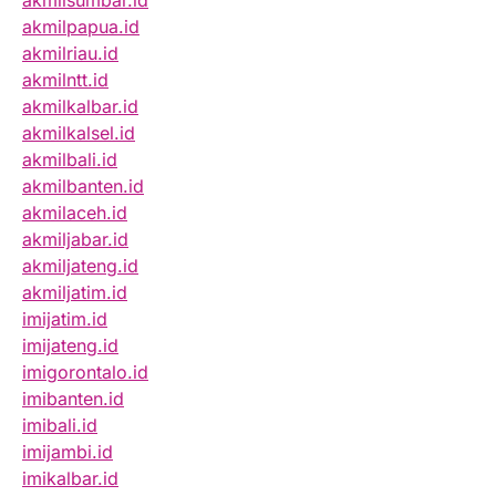
akmilsumbar.id
akmilpapua.id
akmilriau.id
akmilntt.id
akmilkalbar.id
akmilkalsel.id
akmilbali.id
akmilbanten.id
akmilaceh.id
akmiljabar.id
akmiljateng.id
akmiljatim.id
imijatim.id
imijateng.id
imigorontalo.id
imibanten.id
imibali.id
imijambi.id
imikalbar.id