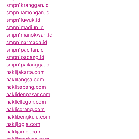
smpn1kranggan.id
smpn1lamongan.id
smpn1luwuk.id
smpn1madiun.id
smpn1manokwari.id
smpn1narmada.id
smpn1pacitan.id
smpn1padang.id
smpn1pailangga.id
haklijakarta.com
haklilangsa.com
haklisabang.com
haklidenpasar.com
haklicilegon.com
hakliserang.com
haklibengkulu.com
haklijogja.com
haklijambi.com