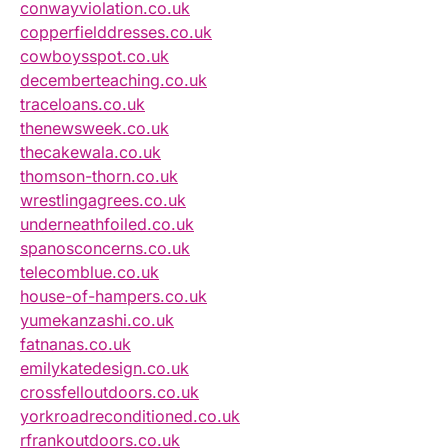
conwayviolation.co.uk
copperfielddresses.co.uk
cowboysspot.co.uk
decemberteaching.co.uk
traceloans.co.uk
thenewsweek.co.uk
thecakewala.co.uk
thomson-thorn.co.uk
wrestlingagrees.co.uk
underneathfoiled.co.uk
spanosconcerns.co.uk
telecomblue.co.uk
house-of-hampers.co.uk
yumekanzashi.co.uk
fatnanas.co.uk
emilykatedesign.co.uk
crossfelloutdoors.co.uk
yorkroadreconditioned.co.uk
rfrankoutdoors.co.uk