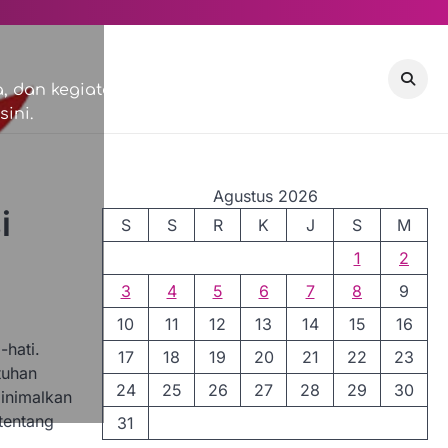
VISI & MISI
COMMUNITY
 dan kegiatan sosial di
ini.
EVENTS
Agustus 2026
i
S
S
R
K
J
S
M
1
2
3
4
5
6
7
8
9
10
11
12
13
14
15
16
-hati.
17
18
19
20
21
22
23
tuhan
24
25
26
27
28
29
30
minimalkan
tentang
31