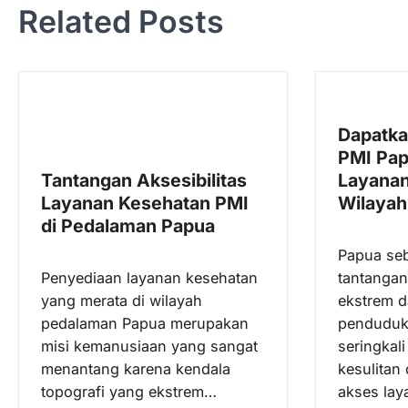
Related Posts
i
g
a
s
Dapatka
i
PMI Pap
p
Tantangan Aksesibilitas
Layanan
o
Layanan Kesehatan PMI
Wilayah
s
di Pedalaman Papua
Papua seb
Penyediaan layanan kesehatan
tantangan
yang merata di wilayah
ekstrem 
pedalaman Papua merupakan
penduduk 
misi kemanusiaan yang sangat
seringkal
menantang karena kendala
kesulitan
topografi yang ekstrem…
akses la