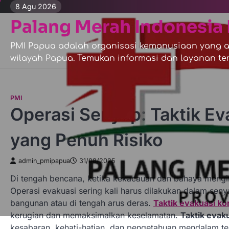
Skip
8 Agu 2026
to
Palang Merah Indonesia 
content
PMI Papua adalah organisasi kemanusiaan yang ak
wilayah Papua. Temukan informasi dan layanan ter
PMI
Operasi Senyap: Taktik Ev
yang Penuh Risiko
admin_pmipapua
31/08/2025
Di tengah bencana, ketika kekacauan dan bahaya mengint
Operasi evakuasi sering kali harus dilakukan dalam senya
bangunan atau di tengah arus deras.
Taktik evakuasi ko
kerugian dan memaksimalkan keselamatan.
Taktik evak
kesabaran, kehati-hatian, dan pengetahuan mendalam t