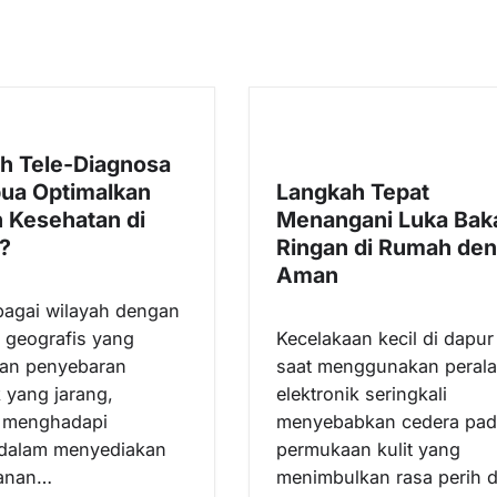
h Tele-Diagnosa
ua Optimalkan
Langkah Tepat
 Kesehatan di
Menangani Luka Bak
?
Ringan di Rumah de
Aman
agai wilayah dengan
 geografis yang
Kecelakaan kecil di dapur
dan penyebaran
saat menggunakan perala
yang jarang,
elektronik seringkali
i menghadapi
menyebabkan cedera pad
 dalam menyediakan
permukaan kulit yang
yanan…
menimbulkan rasa perih 