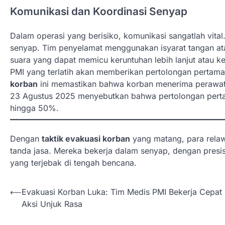
Komunikasi dan Koordinasi Senyap
Dalam operasi yang berisiko, komunikasi sangatlah vital
senyap. Tim penyelamat menggunakan isyarat tangan at
suara yang dapat memicu keruntuhan lebih lanjut atau k
PMI yang terlatih akan memberikan pertolongan pertama
korban
ini memastikan bahwa korban menerima perawata
23 Agustus 2025 menyebutkan bahwa pertolongan pertam
hingga 50%.
Dengan
taktik evakuasi korban
yang matang, para relaw
tanda jasa. Mereka bekerja dalam senyap, dengan pres
yang terjebak di tengah bencana.
N
⟵
Evakuasi Korban Luka: Tim Medis PMI Bekerja Cepat 
Aksi Unjuk Rasa
a
v