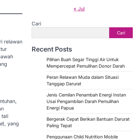
« Jul
Cari
Cari
ri relawan
Recent Posts
tur
 bawah
Pilihan Buah Segar Tinggi Air Untuk
ang
Mempercepat Pemulihan Donor Darah
Peran Relawan Muda dalam Situasi
Tanggap Darurat
Jenis Cemilan Penambah Energi Instan
untuhan,
Usai Pengambilan Darah Pemulihan
Energi Papua
an
tali
Bergerak Cepat Berikan Bantuan Darurat
e
), yang
Paling Tepat
Penggunaan Child Nutrition Mobile