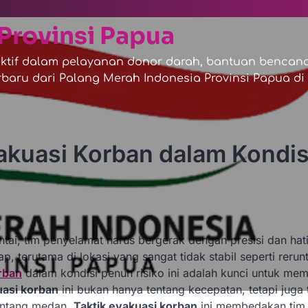
Provinsi Papua
tif dalam pelayanan donor darah, bantuan bencana,
baru dari Palang Merah Indonesia Provinsi Papua di s
akuasi Korban dalam Kondis
ai, tim penyelamat harus bergerak dengan presisi dan hati
p, terutama di lokasi yang sangat tidak stabil seperti rerun
rban
dalam kondisi penuh risiko ini adalah kunci untuk me
uasi korban
ini bukan hanya tentang kecepatan, tetapi juga 
entang medan.
Taktik evakuasi korban
ini membedakan tim