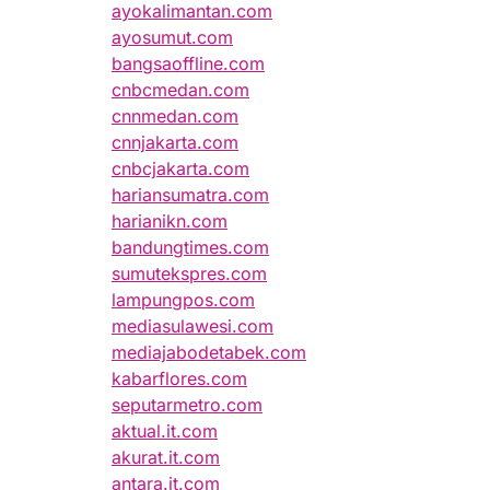
ayokalimantan.com
ayosumut.com
bangsaoffline.com
cnbcmedan.com
cnnmedan.com
cnnjakarta.com
cnbcjakarta.com
hariansumatra.com
harianikn.com
bandungtimes.com
sumutekspres.com
lampungpos.com
mediasulawesi.com
mediajabodetabek.com
kabarflores.com
seputarmetro.com
aktual.it.com
akurat.it.com
antara.it.com