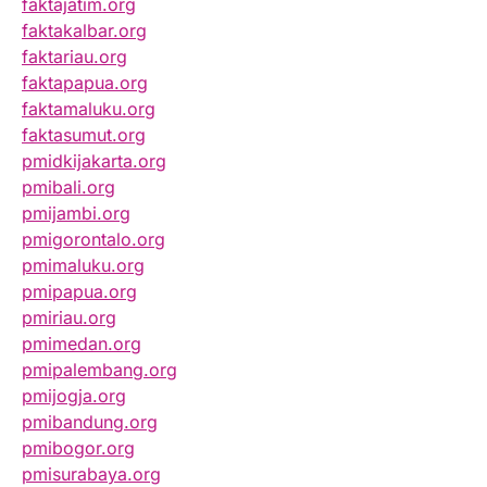
faktajatim.org
faktakalbar.org
faktariau.org
faktapapua.org
faktamaluku.org
faktasumut.org
pmidkijakarta.org
pmibali.org
pmijambi.org
pmigorontalo.org
pmimaluku.org
pmipapua.org
pmiriau.org
pmimedan.org
pmipalembang.org
pmijogja.org
pmibandung.org
pmibogor.org
pmisurabaya.org