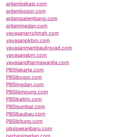
antambekasi.com
antambogor.com
antampalembang.com
antammedan.com
yayasanarrohmah.com
yayasanpkbm.com
yayasanmambaulirsyad.com
yayasanabm.com
yayasandharmawanita.com
PBSIjakarta.com
PBSIbogor.com
PBSImedan.com
PBSIlampung.com
PBSIkaltim.com
PBSIsumbar.com
PBSIbaubau.com
PBSIbitung.com
pbsipekanbaru.com
perbasimedan.com