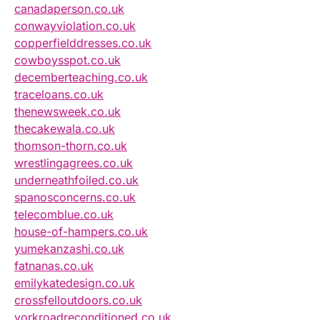
canadaperson.co.uk
conwayviolation.co.uk
copperfielddresses.co.uk
cowboysspot.co.uk
decemberteaching.co.uk
traceloans.co.uk
thenewsweek.co.uk
thecakewala.co.uk
thomson-thorn.co.uk
wrestlingagrees.co.uk
underneathfoiled.co.uk
spanosconcerns.co.uk
telecomblue.co.uk
house-of-hampers.co.uk
yumekanzashi.co.uk
fatnanas.co.uk
emilykatedesign.co.uk
crossfelloutdoors.co.uk
yorkroadreconditioned.co.uk