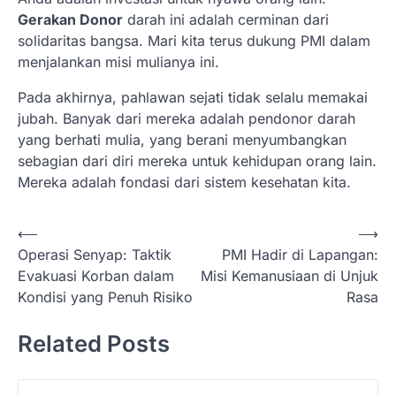
Gerakan Donor
darah ini adalah cerminan dari
solidaritas bangsa. Mari kita terus dukung PMI dalam
menjalankan misi mulianya ini.
Pada akhirnya, pahlawan sejati tidak selalu memakai
jubah. Banyak dari mereka adalah pendonor darah
yang berhati mulia, yang berani menyumbangkan
sebagian dari diri mereka untuk kehidupan orang lain.
Mereka adalah fondasi dari sistem kesehatan kita.
N
⟵
⟶
Operasi Senyap: Taktik
PMI Hadir di Lapangan:
a
Evakuasi Korban dalam
Misi Kemanusiaan di Unjuk
v
Kondisi yang Penuh Risiko
Rasa
i
Related Posts
g
a