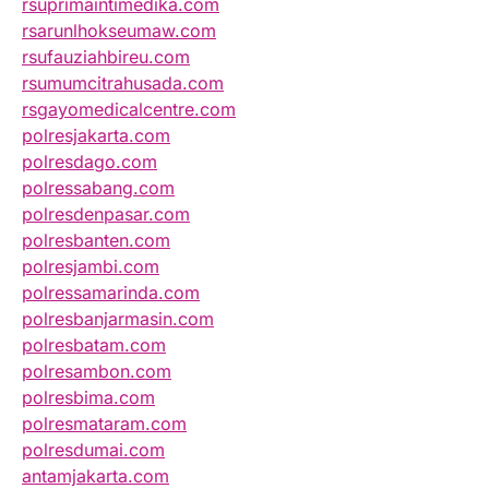
rsuprimaintimedika.com
rsarunlhokseumaw.com
rsufauziahbireu.com
rsumumcitrahusada.com
rsgayomedicalcentre.com
polresjakarta.com
polresdago.com
polressabang.com
polresdenpasar.com
polresbanten.com
polresjambi.com
polressamarinda.com
polresbanjarmasin.com
polresbatam.com
polresambon.com
polresbima.com
polresmataram.com
polresdumai.com
antamjakarta.com