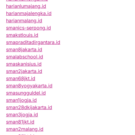
harianlumajang.id
harianmajalengka.id
harianmalang.id
smanics-serpong.id
smakstlouis.id
smapraditadirgantara.id
sman8jakarta.id
smalabschool.id
smaskanisius.id
sman2jakarta.id
sman68jkt.id
sman8yogyakarta.id
smasungguldel.id
sman1jogja.id
sman28dkijakarta.id
sman3jogja.id
sman81jkt.id
sman2malang.id