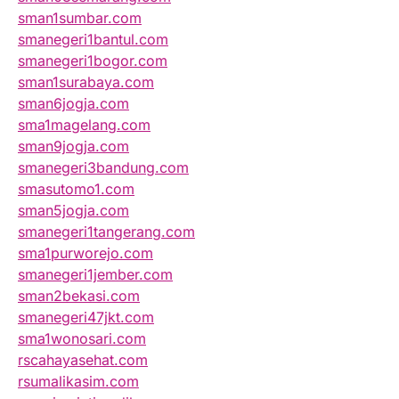
sman1sumbar.com
smanegeri1bantul.com
smanegeri1bogor.com
sman1surabaya.com
sman6jogja.com
sma1magelang.com
sman9jogja.com
smanegeri3bandung.com
smasutomo1.com
sman5jogja.com
smanegeri1tangerang.com
sma1purworejo.com
smanegeri1jember.com
sman2bekasi.com
smanegeri47jkt.com
sma1wonosari.com
rscahayasehat.com
rsumalikasim.com