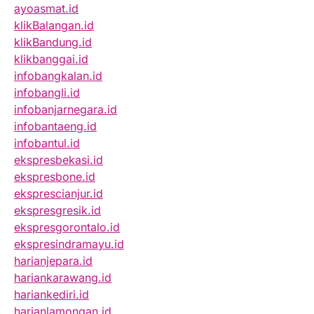
ayoasmat.id
klikBalangan.id
klikBandung.id
klikbanggai.id
infobangkalan.id
infobangli.id
infobanjarnegara.id
infobantaeng.id
infobantul.id
ekspresbekasi.id
ekspresbone.id
eksprescianjur.id
ekspresgresik.id
ekspresgorontalo.id
ekspresindramayu.id
harianjepara.id
hariankarawang.id
hariankediri.id
harianlamongan.id