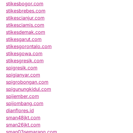
stikesbogor.com
stikesbrebes.com
stikescianjur.com
stikesciamis.com
stikesdemak.com
stikesgarut.com
stikesgorontalo.com
stikesgowa.com
stikesgresik.com
spigresik.com
spigianyar.com
spigrobongan.com
spigunungkidul.com
spijember.com
spijombang.com
dianflores.id
sman48jkt.com
sman26jkt.com
sman03semarang.com