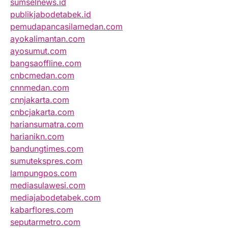
sumselnews.id
publikjabodetabek.id
pemudapancasilamedan.com
ayokalimantan.com
ayosumut.com
bangsaoffline.com
cnbcmedan.com
cnnmedan.com
cnnjakarta.com
cnbcjakarta.com
hariansumatra.com
harianikn.com
bandungtimes.com
sumutekspres.com
lampungpos.com
mediasulawesi.com
mediajabodetabek.com
kabarflores.com
seputarmetro.com