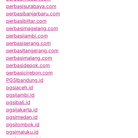
perbasisurabaya.com
perbasibanjarbaru.com
perbasiblitar.com
perbasimagelang.com
perbasijambi.com
perbasiserang.com
perbasitangerang.com
perbasimalang.com
perbasidepok.com
perbasicirebon.com
PGSIbandung.id
pgsiaceh.id
pgsijambi.id
pgsibali.id
pgsijakarta.id
pgsimedan.id
pgsilombok.id
pgsimaluku.id