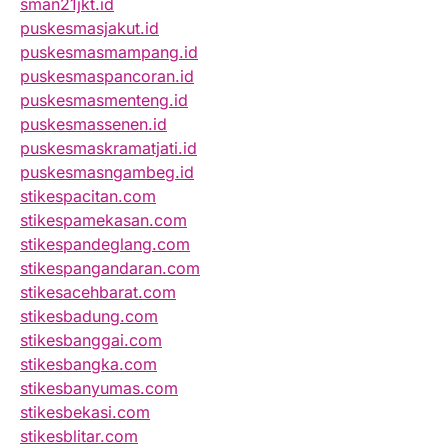
sman21jkt.id
puskesmasjakut.id
puskesmasmampang.id
puskesmaspancoran.id
puskesmasmenteng.id
puskesmassenen.id
puskesmaskramatjati.id
puskesmasngambeg.id
stikespacitan.com
stikespamekasan.com
stikespandeglang.com
stikespangandaran.com
stikesacehbarat.com
stikesbadung.com
stikesbanggai.com
stikesbangka.com
stikesbanyumas.com
stikesbekasi.com
stikesblitar.com