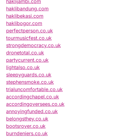
haklijambi.com
haklibandung.com
haklibekasi.com
haklibogor.com
perfectperson.co.uk
tourmusicfest.co.uk
strongdemocracy.co.uk
dronetotal.co.uk
partycurrent.co.uk
lightalso.co.uk
sleepyguards.co.uk
stephensmoke.co.uk
trialuncomfortable.co.uk
accordingchapel.co.uk
accordingoversees.co.uk
annoyingfunded.co.uk
belongsthey.co.uk
bootsrover.co.uk
burndeniers.co.uk