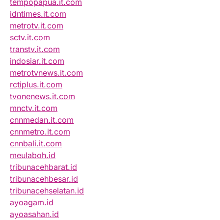
tempopapua.it.com
idntimes.it.com
metrotv.it.com
sctv.it.com
transtv.it.com
indosiar.it.com
metrotvnews.it.com
rctiplus.it.com
tvonenews.it.com
mnctv.it.com
cnnmedan.it.com
cnnmetro.it.com
cnnbali.it.com
meulaboh.id
tribunacehbarat.id
tribunacehbesar.id
tribunacehselatan.id
ayoagam.id
ayoasahan.id