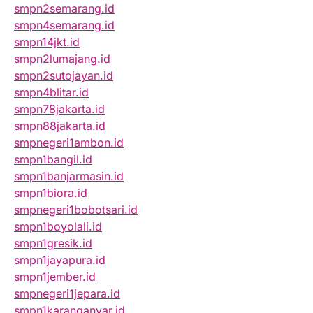
smpn2semarang.id
smpn4semarang.id
smpn14jkt.id
smpn2lumajang.id
smpn2sutojayan.id
smpn4blitar.id
smpn78jakarta.id
smpn88jakarta.id
smpnegeri1ambon.id
smpn1bangil.id
smpn1banjarmasin.id
smpn1biora.id
smpnegeri1bobotsari.id
smpn1boyolali.id
smpn1gresik.id
smpn1jayapura.id
smpn1jember.id
smpnegeri1jepara.id
smpn1karanganyar.id