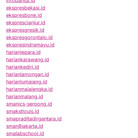
infobantul.id
ekspresbekasi.id
ekspresbone.id
eksprescianjur.id
ekspresgresik.id
ekspresgorontalo.id
ekspresindramayu.id
harianjepara.id
hariankarawang.id
hariankediri.id
harianlamongan.id
harianlumajang.id
harianmajalengka.id
harianmalang.id
smanics-serpong.id
smakstlouis.id
smapraditadirgantara.id
sman8jakarta.id
smalabschool.id