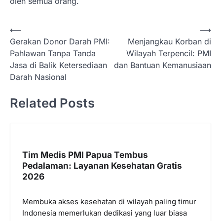
oleh semua orang.
N
⟵
⟶
Gerakan Donor Darah PMI:
Menjangkau Korban di
a
Pahlawan Tanpa Tanda
Wilayah Terpencil: PMI
v
Jasa di Balik Ketersediaan
dan Bantuan Kemanusiaan
i
Darah Nasional
g
Related Posts
a
s
i
p
Tim Medis PMI Papua Tembus
Pedalaman: Layanan Kesehatan Gratis
o
2026
s
Membuka akses kesehatan di wilayah paling timur
Indonesia memerlukan dedikasi yang luar biasa