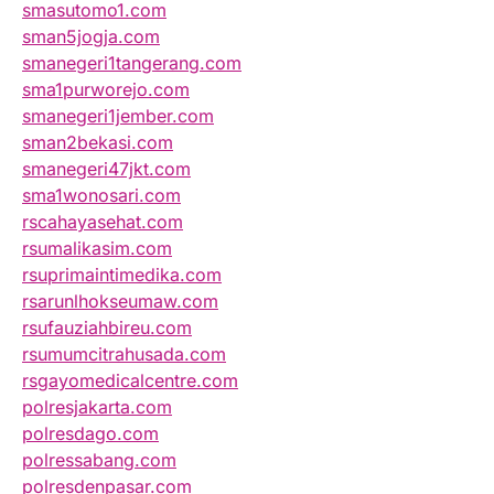
smasutomo1.com
sman5jogja.com
smanegeri1tangerang.com
sma1purworejo.com
smanegeri1jember.com
sman2bekasi.com
smanegeri47jkt.com
sma1wonosari.com
rscahayasehat.com
rsumalikasim.com
rsuprimaintimedika.com
rsarunlhokseumaw.com
rsufauziahbireu.com
rsumumcitrahusada.com
rsgayomedicalcentre.com
polresjakarta.com
polresdago.com
polressabang.com
polresdenpasar.com