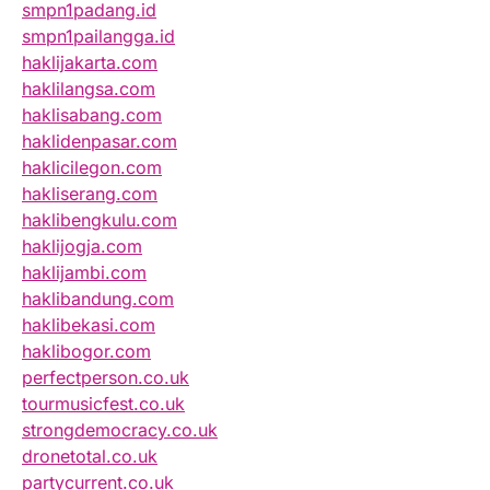
smpn1padang.id
smpn1pailangga.id
haklijakarta.com
haklilangsa.com
haklisabang.com
haklidenpasar.com
haklicilegon.com
hakliserang.com
haklibengkulu.com
haklijogja.com
haklijambi.com
haklibandung.com
haklibekasi.com
haklibogor.com
perfectperson.co.uk
tourmusicfest.co.uk
strongdemocracy.co.uk
dronetotal.co.uk
partycurrent.co.uk