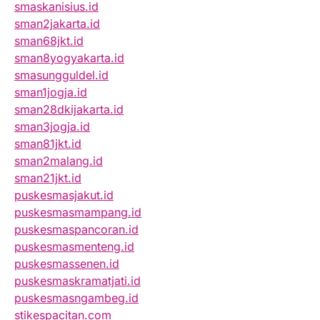
smaskanisius.id
sman2jakarta.id
sman68jkt.id
sman8yogyakarta.id
smasungguldel.id
sman1jogja.id
sman28dkijakarta.id
sman3jogja.id
sman81jkt.id
sman2malang.id
sman21jkt.id
puskesmasjakut.id
puskesmasmampang.id
puskesmaspancoran.id
puskesmasmenteng.id
puskesmassenen.id
puskesmaskramatjati.id
puskesmasngambeg.id
stikespacitan.com