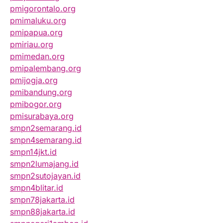
pmigorontalo.org
pmimaluku.org
pmipapua.org
pmiriau.org
pmimedan.org
pmipalembang.org
pmijogja.org
pmibandung.org
pmibogor.org
pmisurabaya.org
smpn2semarang.id
smpn4semarang.id
smpn14jkt.id
smpn2lumajang.id
smpn2sutojayan.id
smpn4blitar.id
smpn78jakarta.id
smpn88jakarta.id