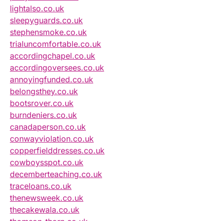
lightalso.co.uk
sleepyguards.co.uk
stephensmoke.co.uk
trialuncomfortable.co.uk
accordingchapel.co.uk
accordingoversees.co.uk
annoyingfunded.co.uk
belongsthey.co.uk
bootsrover.co.uk
burndeniers.co.uk
canadaperson.co.uk
conwayviolation.co.uk
copperfielddresses.co.uk
cowboysspot.co.uk
decemberteaching.co.uk
traceloans.co.uk
thenewsweek.co.uk
thecakewala.co.uk