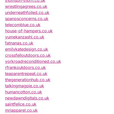
thomson-thorn.co.uk
wrestlingagrees.co.uk
underneathfoiled.co.uk
spanosconcerns.co.uk
telecomblue.co.uk
house-of-hampers.co.uk
yumekanzashi.co.uk
fatnanas.co.uk
emilykatedesign.co.uk
crossfelloutdoors.co.uk
yorkroadreconditioned.co.uk
rfrankoutdoors.co.uk
teaparentrepeat.co.uk
thegenerationhub.co.uk
talkingmagpie.co.uk
humancotton.co.uk
newdawndigitals.co.uk
saintfelice.co.uk
mrjapparel.co.uk