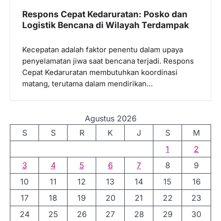
Respons Cepat Kedaruratan: Posko dan
Logistik Bencana di Wilayah Terdampak
Kecepatan adalah faktor penentu dalam upaya
penyelamatan jiwa saat bencana terjadi. Respons
Cepat Kedaruratan membutuhkan koordinasi
matang, terutama dalam mendirikan…
Agustus 2026
S
S
R
K
J
S
M
1
2
3
4
5
6
7
8
9
10
11
12
13
14
15
16
17
18
19
20
21
22
23
24
25
26
27
28
29
30