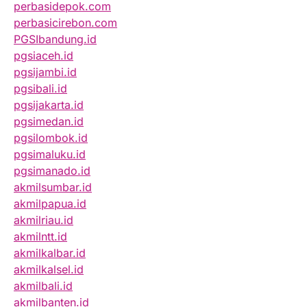
perbasidepok.com
perbasicirebon.com
PGSIbandung.id
pgsiaceh.id
pgsijambi.id
pgsibali.id
pgsijakarta.id
pgsimedan.id
pgsilombok.id
pgsimaluku.id
pgsimanado.id
akmilsumbar.id
akmilpapua.id
akmilriau.id
akmilntt.id
akmilkalbar.id
akmilkalsel.id
akmilbali.id
akmilbanten.id