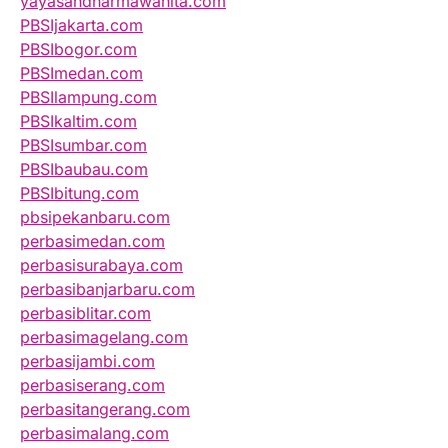
yayasandharmawanita.com
PBSIjakarta.com
PBSIbogor.com
PBSImedan.com
PBSIlampung.com
PBSIkaltim.com
PBSIsumbar.com
PBSIbaubau.com
PBSIbitung.com
pbsipekanbaru.com
perbasimedan.com
perbasisurabaya.com
perbasibanjarbaru.com
perbasiblitar.com
perbasimagelang.com
perbasijambi.com
perbasiserang.com
perbasitangerang.com
perbasimalang.com