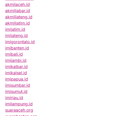
akmilaceh.id
akmiljabar.id
akmiljateng.id
akmiljatim.id
imijatim.id
imijateng.id
imigorontalo.id
imibanten.id
imibali.id
imijambi.id
imikalbar.id
imikalsel.id
imipapua.id
imisumbar.id
imisumut.id
imiriau.id
imilampung.id
suaraaceh.org