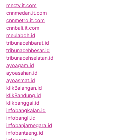
mnctv.it.com
cnnmedan.it.com
cnnmetro.it.com
cnnbali.it.com
meulaboh.id
tribunacehbarat.id
tribunacehbesar.id
tribunacehselatan.id
ayoagam.id
ayoasahan.id
ayoasmat.id
klikBalangan.id
klikBandung.id
klikbanggai.id
infobangkalan.id
infobangli.id
infobanjarnegara.id
infobantaeng.id