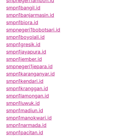
smpnegeri1ambon.id
smpn1bangil.id
smpn1banjarmasin.id
smpn1biora.id
smpnegeri1bobotsari.id
smpn1boyolali.id
smpn1gresik.id
smpn1jayapura.id
smpn1jember.id
smpnegeri1jepara.id
smpn1karanganyar.id
smpn1kendari.id
smpn1kranggan.id
smpn1lamongan.id
smpn1luwuk.id
smpn1madiun.id
smpn1manokwari.id
smpn1narmada.id
smpn1pacitan.id