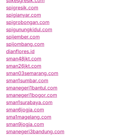
stikesgresik.com
spigresik.com
spigianyar.com
spigrobongan.com
spigunungkidul.com
spijember.com
spijombang.com
dianflores.id
sman48jkt.com
sman26jkt.com
sman03semarang.com
sman1sumbar.com
smanegeri1bantul.com
smanegeri1bogor.com
sman1surabaya.com
sman6jogja.com
sma1magelang.com
sman9jogja.com
smanegeri3bandung.com