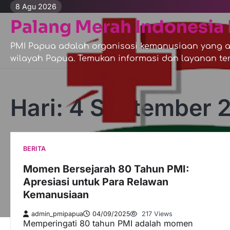
Skip
8 Agu 2026
to
Palang Merah Indonesia 
content
PMI Papua adalah organisasi kemanusiaan yang ak
wilayah Papua. Temukan informasi dan layanan ter
Hari:
4 September 
BERITA
Momen Bersejarah 80 Tahun PMI:
Apresiasi untuk Para Relawan
Kemanusiaan
admin_pmipapua
04/09/2025
217 Views
Memperingati 80 tahun PMI adalah momen