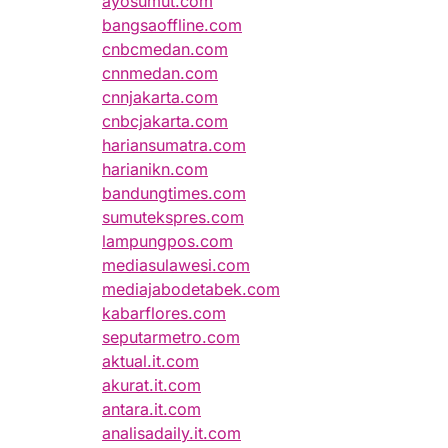
ayosumut.com
bangsaoffline.com
cnbcmedan.com
cnnmedan.com
cnnjakarta.com
cnbcjakarta.com
hariansumatra.com
harianikn.com
bandungtimes.com
sumutekspres.com
lampungpos.com
mediasulawesi.com
mediajabodetabek.com
kabarflores.com
seputarmetro.com
aktual.it.com
akurat.it.com
antara.it.com
analisadaily.it.com