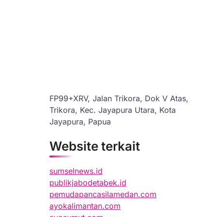
FP99+XRV, Jalan Trikora, Dok V Atas,
Trikora, Kec. Jayapura Utara, Kota
Jayapura, Papua
Website terkait
sumselnews.id
publikjabodetabek.id
pemudapancasilamedan.com
ayokalimantan.com