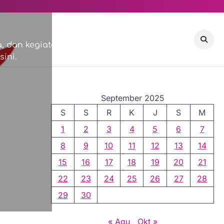
VISI & MISI
COMMUNITY
 dan kegiatan sosial di
ini.
EVENTS
September 2025
S
S
R
K
J
S
M
1
2
3
4
5
6
7
8
9
10
11
12
13
14
15
16
17
18
19
20
21
22
23
24
25
26
27
28
29
30
« Agu
Okt »