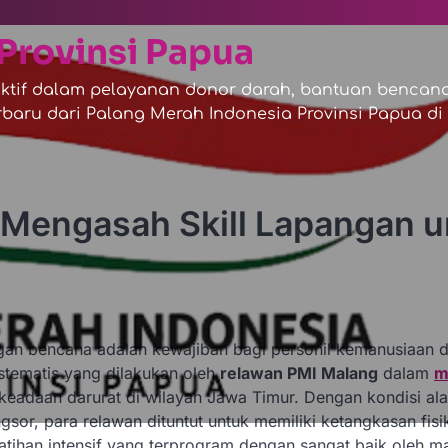
Provinsi Papua
tif dalam pelayanan donor darah, bantuan bencana,
baru dari Palang Merah Indonesia Provinsi Papua di s
 Mengasah Skill Lapangan u
n bencana adalah kewajiban bagi personil kemanusiaan d
stematis yang dilakukan oleh
relawan PMI Malang
dalam
m
 keadaan darurat di wilayah Jawa Timur. Dengan kondisi a
ngsor, para relawan dituntut untuk memiliki ketangkasan fisi
-latihan intensif yang terprogram dengan sangat baik oleh m