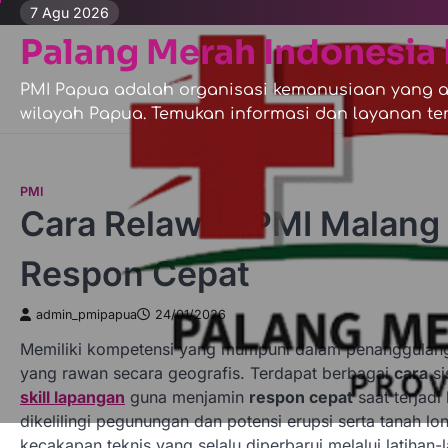
Skip
7 Agu 2026
to
Palang Merah Indonesia 
content
PMI Papua adalah organisasi kemanusiaan yang ak
wilayah Papua. Temukan informasi dan layanan ter
PMI
Cara Relawan PMI Malang
Respon Cepat
admin_pmipapua
24/01/2026
Memiliki kompetensi yang mumpuni dalam penanggulanga
yang rawan secara geografis. Terdapat berbagai
cara
si
skill lapangan
guna menjamin
respon cepat
saat terjadi
dikelilingi pegunungan dan potensi erupsi serta tanah lo
kecakapan teknis yang selalu diperbarui melalui latihan