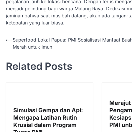
perjalanan jauh ke lokasi bencana. Dengan terus menga
menjadi pelindung bagi warga Malang Raya. Dedikasi m
jaminan bahwa saat musibah datang, akan ada tangan-t
ketepatan yang luar biasa.
N
⟵
Superfood Lokal Papua: PMI Sosialisasi Manfaat Bua
Merah untuk Imun
a
v
Related Posts
i
g
a
s
Merajut
i
Simulasi Gempa dan Api:
Pengam
p
Mengapa Latihan Rutin
Kesiaps
o
Krusial dalam Program
PMI unt
s