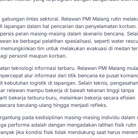
an gabungan lintas sektoral. Relawan PMI Malang rutin mela
ll lapangan dalam hal pencarian dan penyelamatan korban
 persis peran masing-masing dalam skenario bencana. Selain
wan ke berbagai pelatihan spesialisasi, seperti water resc
ik memungkinkan tim untuk melakukan evakuasi di medan ters
bagi personil maupun korban.
atan teknologi informasi terbaru. Relawan PMI Malang mula
percepat alur informasi dari titik bencana ke pusat koman
t kebutuhan logistik di lapangan. Selain teknis, pengasahan 
ar relawan mampu bekerja di bawah tekanan tinggi tanpa
ti bekerja terburu-buru, melainkan bekerja secara efisien
 secara berulang-ulang hingga menjadi refleks.
rgantung pada kedisiplinan masing-masing individu dalam
ga performa adalah dengan mengadakan latihan fisik rutin
 banyak jika kondisi fisik tidak mendukung saat harus mene