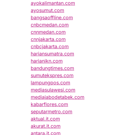
ayokalimantan.com
ayosumut.com
bangsaoffline.com
cnbcmedan.com
cnnmedan.com
cnnjakarta.com
cnbcjakarta.com
hariansumatra.com
harianikn.com
bandungtimes.com
sumutekspres.com
lampungpos.com
mediasulawesi.com
mediajabodetabek.com
kabarflores.com
seputarmetro.com
aktual.it.com
akurat.it.com
antara.it.com