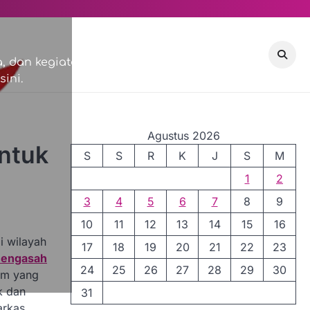
VISI & MISI
COMMUNITY
 dan kegiatan sosial di
ini.
EVENTS
Agustus 2026
ntuk
S
S
R
K
J
S
M
1
2
3
4
5
6
7
8
9
10
11
12
13
14
15
16
i wilayah
17
18
19
20
21
22
23
engasah
24
25
26
27
28
29
30
lam yang
k dan
31
arkas