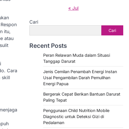
« Jul
kukan
Cari
. Respon
Cari
 itu,
ue atau
Recent Posts
ulit
Peran Relawan Muda dalam Situasi
Tanggap Darurat
i
do. Cara
Jenis Cemilan Penambah Energi Instan
skill
Usai Pengambilan Darah Pemulihan
Energi Papua
Bergerak Cepat Berikan Bantuan Darurat
Paling Tepat
 menjaga
Penggunaan Child Nutrition Mobile
Diagnostic untuk Deteksi Gizi di
Pedalaman
mpuh