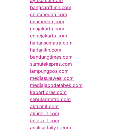
ayosumut.com
bangsaoffline.com
cnbcmedan.com
cnnmedan.com
cnnjakarta.com
cnbcjakarta.com
hariansumatra.com
harianikn.com
bandungtimes.com
sumutekspres.com
lampungpos.com
mediasulawesi.com
mediajabodetabek.com
kabarflores.com
seputarmetro.com
aktual.it.com
akurat.it.com
antara.it.com
analisadaily.it.com