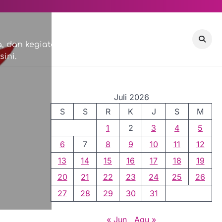
VISI & MISI
COMMUNITY
 dan kegiatan sosial di
ini.
EVENTS
Juli 2026
S
S
R
K
J
S
M
1
2
3
4
5
6
7
8
9
10
11
12
13
14
15
16
17
18
19
20
21
22
23
24
25
26
27
28
29
30
31
« Jun
Agu »