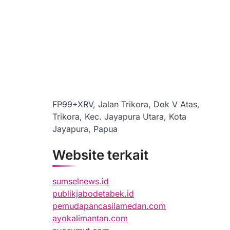
FP99+XRV, Jalan Trikora, Dok V Atas,
Trikora, Kec. Jayapura Utara, Kota
Jayapura, Papua
Website terkait
sumselnews.id
publikjabodetabek.id
pemudapancasilamedan.com
ayokalimantan.com