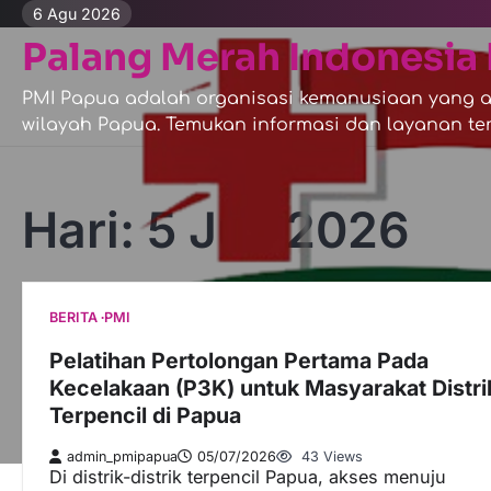
Skip
6 Agu 2026
to
Palang Merah Indonesia 
content
PMI Papua adalah organisasi kemanusiaan yang ak
wilayah Papua. Temukan informasi dan layanan ter
Hari:
5 Juli 2026
BERITA
PMI
Pelatihan Pertolongan Pertama Pada
Kecelakaan (P3K) untuk Masyarakat Distri
Terpencil di Papua
admin_pmipapua
05/07/2026
43 Views
Di distrik-distrik terpencil Papua, akses menuju