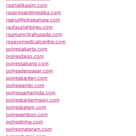
rsumalikasim.com
rsuprimaintimedika.com
rsarunlhokseumaw.com
rsufauziahbireu.com
rsumumcitrahusada.com
rsgayomedicalcentre.com
polresjakarta.com
polresdago.com
polressabang.com
polresdenpasar.com
polresbanten.com
polresjambi.com
polressamarinda.com
polresbanjarmasin.com
polresbatam.com
polresambon.com
polresbima.com
polresmataram.com