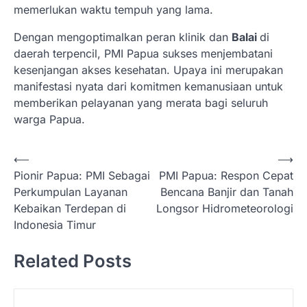
memerlukan waktu tempuh yang lama.
Dengan mengoptimalkan peran klinik dan
Balai
di
daerah terpencil, PMI Papua sukses menjembatani
kesenjangan akses kesehatan. Upaya ini merupakan
manifestasi nyata dari komitmen kemanusiaan untuk
memberikan pelayanan yang merata bagi seluruh
warga Papua.
N
⟵
⟶
Pionir Papua: PMI Sebagai
PMI Papua: Respon Cepat
a
Perkumpulan Layanan
Bencana Banjir dan Tanah
v
Kebaikan Terdepan di
Longsor Hidrometeorologi
i
Indonesia Timur
g
Related Posts
a
s