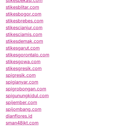
stikesbekasi.com
stikesblitar.com
stikesbogor.com
stikesbrebes.com
stikescianjur.com
stikesciamis.com
stikesdemak.com
stikesgarut.com
stikesgorontalo.com
stikesgowa.com
stikesgresik.com
spigresik.com
spigianyar.com
spigrobongan.com
spigunungkidul.com
spijember.com
spijombang.com
dianflores.id
sman48jkt.com