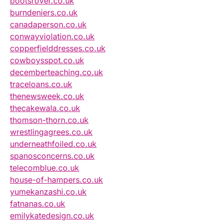
bootsrover.co.uk
burndeniers.co.uk
canadaperson.co.uk
conwayviolation.co.uk
copperfielddresses.co.uk
cowboysspot.co.uk
decemberteaching.co.uk
traceloans.co.uk
thenewsweek.co.uk
thecakewala.co.uk
thomson-thorn.co.uk
wrestlingagrees.co.uk
underneathfoiled.co.uk
spanosconcerns.co.uk
telecomblue.co.uk
house-of-hampers.co.uk
yumekanzashi.co.uk
fatnanas.co.uk
emilykatedesign.co.uk