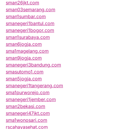
sman26jkt.com
sman03semarang.com
sman1sumbar.com
smanegeri1bantul.com
smanegeri1bogor.com
sman1surabaya.com
sman6jogja.com
sma1magelang.com
sman9jogja.com
smanegeri3bandung.com
smasutomo1.com
sman5jogja.com
smanegeri1tangerang.com
sma1purworejo.com
smanegeri1jember.com
sman2bekasi.com
smanegeri47jkt.com
sma1wonosari.com
rscahayasehat.com