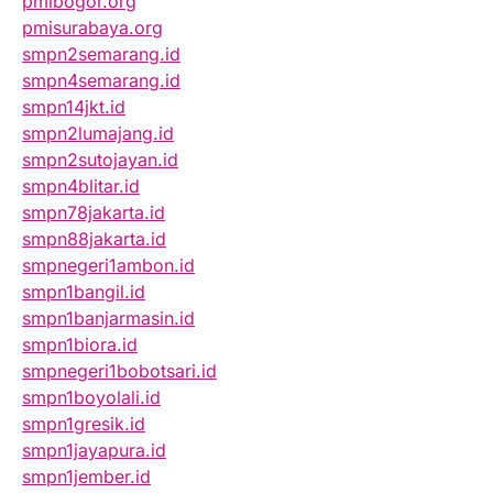
pmibogor.org
pmisurabaya.org
smpn2semarang.id
smpn4semarang.id
smpn14jkt.id
smpn2lumajang.id
smpn2sutojayan.id
smpn4blitar.id
smpn78jakarta.id
smpn88jakarta.id
smpnegeri1ambon.id
smpn1bangil.id
smpn1banjarmasin.id
smpn1biora.id
smpnegeri1bobotsari.id
smpn1boyolali.id
smpn1gresik.id
smpn1jayapura.id
smpn1jember.id