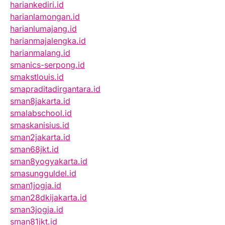
hariankediri.id
harianlamongan.id
harianlumajang.id
harianmajalengka.id
harianmalang.id
smanics-serpong.id
smakstlouis.id
smapraditadirgantara.id
sman8jakarta.id
smalabschool.id
smaskanisius.id
sman2jakarta.id
sman68jkt.id
sman8yogyakarta.id
smasungguldel.id
sman1jogja.id
sman28dkijakarta.id
sman3jogja.id
sman81jkt.id