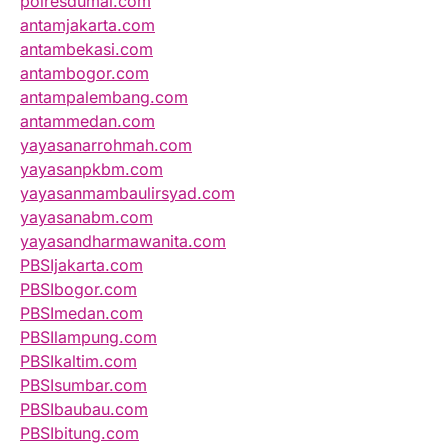
polresdumai.com
antamjakarta.com
antambekasi.com
antambogor.com
antampalembang.com
antammedan.com
yayasanarrohmah.com
yayasanpkbm.com
yayasanmambaulirsyad.com
yayasanabm.com
yayasandharmawanita.com
PBSIjakarta.com
PBSIbogor.com
PBSImedan.com
PBSIlampung.com
PBSIkaltim.com
PBSIsumbar.com
PBSIbaubau.com
PBSIbitung.com