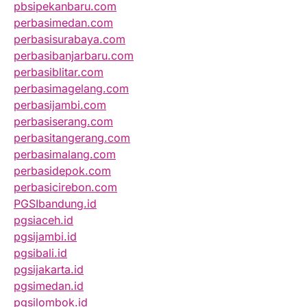
pbsipekanbaru.com
perbasimedan.com
perbasisurabaya.com
perbasibanjarbaru.com
perbasiblitar.com
perbasimagelang.com
perbasijambi.com
perbasiserang.com
perbasitangerang.com
perbasimalang.com
perbasidepok.com
perbasicirebon.com
PGSIbandung.id
pgsiaceh.id
pgsijambi.id
pgsibali.id
pgsijakarta.id
pgsimedan.id
pgsilombok.id