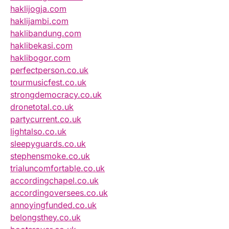
haklijogja.com
haklijambi.com
haklibandung.com
haklibekasi.com
haklibogor.com
perfectperson.co.uk
tourmusicfest.co.uk
strongdemocracy.co.uk
dronetotal.co.uk
partycurrent.co.uk
lightalso.co.uk
sleepyguards.co.uk
stephensmoke.co.uk
trialuncomfortable.co.uk
accordingchapel.co.uk
accordingoversees.co.uk
annoyingfunded.co.uk
belongsthey.co.uk