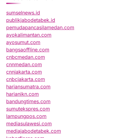
sumselnews.id
publikjabodetabek.id
pemudapancasilamedan.com
ayokalimantan.com
ayosumut.com
bangsaoffline.com
cnbcmedan.com
cnnmedan.com
cnnjakarta.com
cnbcjakarta.com
hariansumatra.com
harianikn.com
bandungtimes.com
sumutekspres.com
lampungpos.com
mediasulawesi.com
mediajabodetabek.com