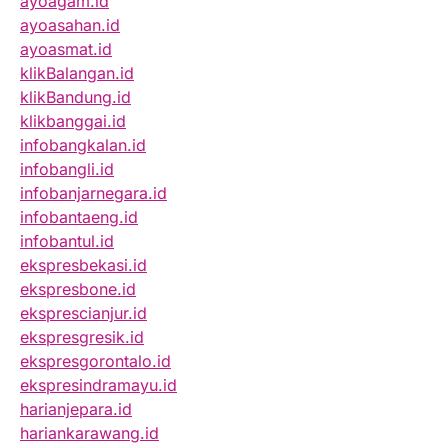
ayoagam.id
ayoasahan.id
ayoasmat.id
klikBalangan.id
klikBandung.id
klikbanggai.id
infobangkalan.id
infobangli.id
infobanjarnegara.id
infobantaeng.id
infobantul.id
ekspresbekasi.id
ekspresbone.id
eksprescianjur.id
ekspresgresik.id
ekspresgorontalo.id
ekspresindramayu.id
harianjepara.id
hariankarawang.id