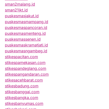
sman2malang.id
sman21jkt.id
puskesmasjakut.id
puskesmasmampang.id
puskesmaspancoran.id
puskesmasmenteng.id
puskesmassenen.id
puskesmaskramatjati.id
puskesmasngambeg.id
stikespacitan.com
stikespamekasan.com
stikespandeglang.com
stikespangandaran.com
stikesacehbarat.com
stikesbadung.com
stikesbanggai.com
stikesbangka.com
stikesbanyumas.com