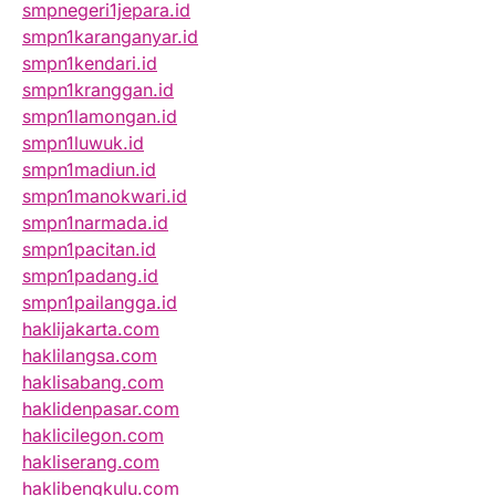
smpnegeri1jepara.id
smpn1karanganyar.id
smpn1kendari.id
smpn1kranggan.id
smpn1lamongan.id
smpn1luwuk.id
smpn1madiun.id
smpn1manokwari.id
smpn1narmada.id
smpn1pacitan.id
smpn1padang.id
smpn1pailangga.id
haklijakarta.com
haklilangsa.com
haklisabang.com
haklidenpasar.com
haklicilegon.com
hakliserang.com
haklibengkulu.com