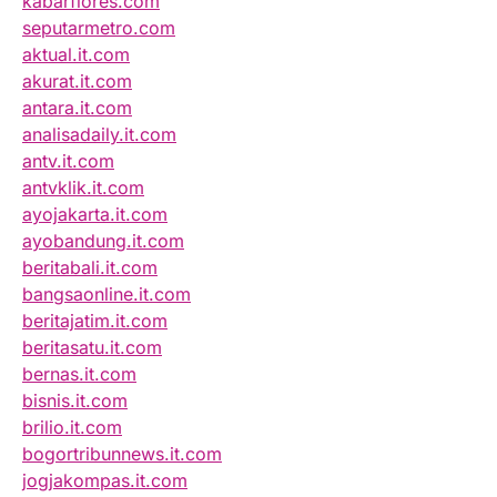
kabarflores.com
seputarmetro.com
aktual.it.com
akurat.it.com
antara.it.com
analisadaily.it.com
antv.it.com
antvklik.it.com
ayojakarta.it.com
ayobandung.it.com
beritabali.it.com
bangsaonline.it.com
beritajatim.it.com
beritasatu.it.com
bernas.it.com
bisnis.it.com
brilio.it.com
bogortribunnews.it.com
jogjakompas.it.com