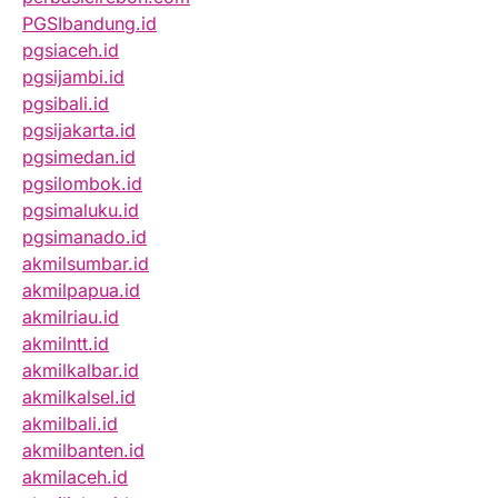
PGSIbandung.id
pgsiaceh.id
pgsijambi.id
pgsibali.id
pgsijakarta.id
pgsimedan.id
pgsilombok.id
pgsimaluku.id
pgsimanado.id
akmilsumbar.id
akmilpapua.id
akmilriau.id
akmilntt.id
akmilkalbar.id
akmilkalsel.id
akmilbali.id
akmilbanten.id
akmilaceh.id