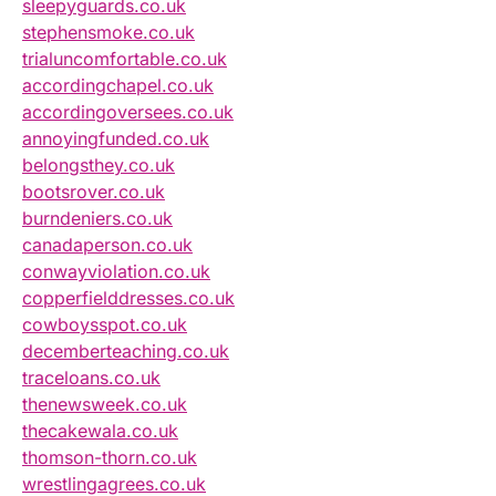
sleepyguards.co.uk
stephensmoke.co.uk
trialuncomfortable.co.uk
accordingchapel.co.uk
accordingoversees.co.uk
annoyingfunded.co.uk
belongsthey.co.uk
bootsrover.co.uk
burndeniers.co.uk
canadaperson.co.uk
conwayviolation.co.uk
copperfielddresses.co.uk
cowboysspot.co.uk
decemberteaching.co.uk
traceloans.co.uk
thenewsweek.co.uk
thecakewala.co.uk
thomson-thorn.co.uk
wrestlingagrees.co.uk