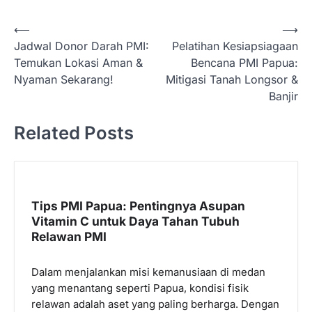
N
⟵
⟶
Jadwal Donor Darah PMI:
Pelatihan Kesiapsiagaan
a
Temukan Lokasi Aman &
Bencana PMI Papua:
v
Nyaman Sekarang!
Mitigasi Tanah Longsor &
i
Banjir
g
Related Posts
a
s
i
p
Tips PMI Papua: Pentingnya Asupan
Vitamin C untuk Daya Tahan Tubuh
o
Relawan PMI
s
Dalam menjalankan misi kemanusiaan di medan
yang menantang seperti Papua, kondisi fisik
relawan adalah aset yang paling berharga. Dengan