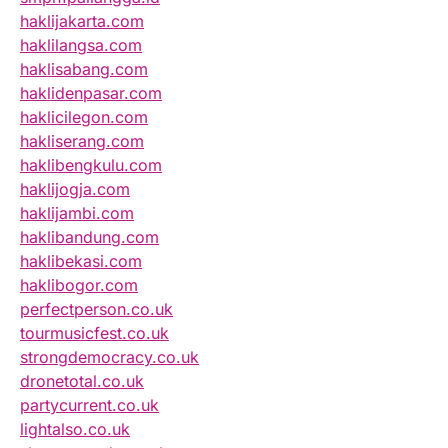
haklijakarta.com
haklilangsa.com
haklisabang.com
haklidenpasar.com
haklicilegon.com
hakliserang.com
haklibengkulu.com
haklijogja.com
haklijambi.com
haklibandung.com
haklibekasi.com
haklibogor.com
perfectperson.co.uk
tourmusicfest.co.uk
strongdemocracy.co.uk
dronetotal.co.uk
partycurrent.co.uk
lightalso.co.uk