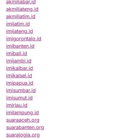
akmiljabar.id
akmiljateng.id
akmiljatim.id
imijatim.id
imijateng.id
imigorontalo.id
imibanten.id
imibali.id
imijambi.id
imikalbar.id
imikalsel.id
imipapua.id
imisumbar.id
imisumut.id
imiriau.id
imilampung.id
suaraaceh.org
suarabanten.org
suarajogja.org