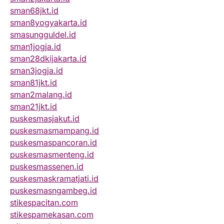
sman68jkt.id
sman8yogyakarta.id
smasungguldel.id
sman1jogja.id
sman28dkijakarta.id
sman3jogja.id
sman81jkt.id
sman2malang.id
sman21jkt.id
puskesmasjakut.id
puskesmasmampang.id
puskesmaspancoran.id
puskesmasmenteng.id
puskesmassenen.id
puskesmaskramatjati.id
puskesmasngambeg.id
stikespacitan.com
stikespamekasan.com