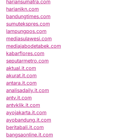
hariansumatra.com
harianikn.com
bandungtimes.com
sumutekspres.com
lampungpos.com
mediasulawesi.com
mediajabodetabek.com
kabarflores.com
seputarmetro.com
aktual.it.com
akurat.it.com
antara.it.com
analisadaily.it.com
antv.it.com
antvklik.it.com
ayojakarta.it.com
ayobandung.it.com
beritabali.it.com
bangsaonline.it.com