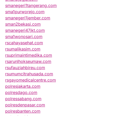
smanegeri1tangerang.com
sma1purworejo.com
smanegeri1jember.com
sman2bekasi.com
smanegeri47jkt.com
sma1wonosari.com
rscahayasehat.com
rsumalikasim.com
rsuprimaintimedika.com
rsarunlhokseumaw.com
rsufauziahbireu.com
rsumumcitrahusada.com
rsgayomedicalcentre.com
polresjakarta.com
polresdago.com
polressabang.com
polresdenpasar.com
polresbanten.com