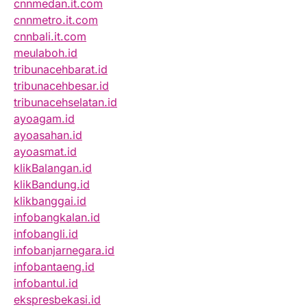
cnnmedan.it.com
cnnmetro.it.com
cnnbali.it.com
meulaboh.id
tribunacehbarat.id
tribunacehbesar.id
tribunacehselatan.id
ayoagam.id
ayoasahan.id
ayoasmat.id
klikBalangan.id
klikBandung.id
klikbanggai.id
infobangkalan.id
infobangli.id
infobanjarnegara.id
infobantaeng.id
infobantul.id
ekspresbekasi.id