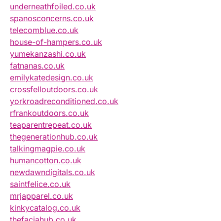
underneathfoiled.co.uk
spanosconcerns.co.uk
telecomblue.co.uk
house-of-hampers.co.uk
yumekanzashi.co.uk
fatnanas.co.uk
emilykatedesign.co.uk
crossfelloutdoors.co.uk
yorkroadreconditioned.co.uk
rfrankoutdoors.co.uk
teaparentrepeat.co.uk
thegenerationhub.co.uk
talkingmagpie.co.uk
humancotton.co.uk
newdawndigitals.co.uk
saintfelice.co.uk
mrjapparel.co.uk
kinkycatalog.co.uk
thefaciahub.co.uk