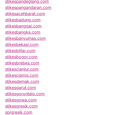
stikespandeglang.com
stikespangandaran.com
stikesacehbarat.com
stikesbadung.com
stikesbanggai.com
stikesbangka.com
stikesbanyumas.com
stikesbekasi.com
stikesblitar.com
stikesbogor.com
stikesbrebes.com
stikescianjur.com
stikesciamis.com
stikesdemak.com
stikesgarut.com
stikesgorontalo.com
stikesgowa.com
stikesgresik.com
spigresik.com