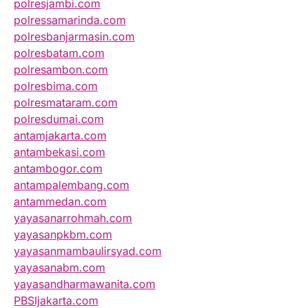
polresjambi.com
polressamarinda.com
polresbanjarmasin.com
polresbatam.com
polresambon.com
polresbima.com
polresmataram.com
polresdumai.com
antamjakarta.com
antambekasi.com
antambogor.com
antampalembang.com
antammedan.com
yayasanarrohmah.com
yayasanpkbm.com
yayasanmambaulirsyad.com
yayasanabm.com
yayasandharmawanita.com
PBSIjakarta.com