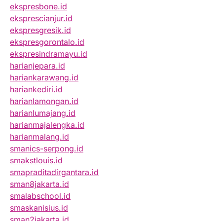
ekspresbone.id
eksprescianjur.id
ekspresgresik.id
ekspresgorontalo.id
ekspresindramayu.id
harianjepara.id
hariankarawang.id
hariankediri.id
harianlamongan.id
harianlumajang.id
harianmajalengka.id
harianmalang.id
smanics-serpong.id
smakstlouis.id
smapraditadirgantara.id
sman8jakarta.id
smalabschool.id
smaskanisius.id
sman2jakarta.id