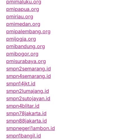
pmimaluku.org
pmipapua.org
pmiriau.org
pmimedan.org
pmipalembang.org
pmijogja.org
pmibandung.org
pmibogor.org
pmisurabaya.org
smpn2semarang.id
smpn4semarang.id
smpn14jkt.id
smpn2lumajang.id
smpn2sutojayan.id
smpn4blitar.id
smpn78jakarta.id
smpn88jakarta.id
smpnegeri1ambon.id
smpn1bangil.id