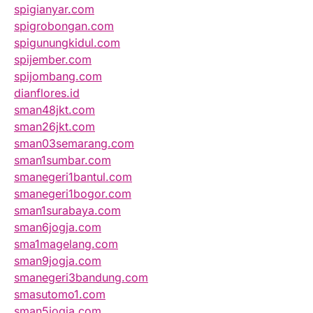
spigianyar.com
spigrobongan.com
spigunungkidul.com
spijember.com
spijombang.com
dianflores.id
sman48jkt.com
sman26jkt.com
sman03semarang.com
sman1sumbar.com
smanegeri1bantul.com
smanegeri1bogor.com
sman1surabaya.com
sman6jogja.com
sma1magelang.com
sman9jogja.com
smanegeri3bandung.com
smasutomo1.com
sman5jogja.com