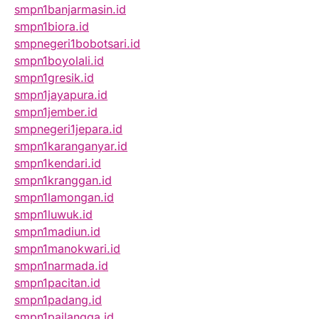
smpn1banjarmasin.id
smpn1biora.id
smpnegeri1bobotsari.id
smpn1boyolali.id
smpn1gresik.id
smpn1jayapura.id
smpn1jember.id
smpnegeri1jepara.id
smpn1karanganyar.id
smpn1kendari.id
smpn1kranggan.id
smpn1lamongan.id
smpn1luwuk.id
smpn1madiun.id
smpn1manokwari.id
smpn1narmada.id
smpn1pacitan.id
smpn1padang.id
smpn1pailangga.id