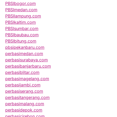
PBSIbogor.com
PBSImedan.com
PBSIlampung.com
PBSIkaltim.com
PBSIsumbar.com
PBSIbaubau.com
PBSIbitung.com
pbsipekanbaru.com
perbasimedan.com
perbasisurabaya.com
perbasibanjarbaru.com
perbasiblitar.com
perbasimagelang.com
perbasijambi.com
perbasiserang.com
perbasitangerang.com
perbasimalang.com
perbasidepok.com
perbasicirebon.com