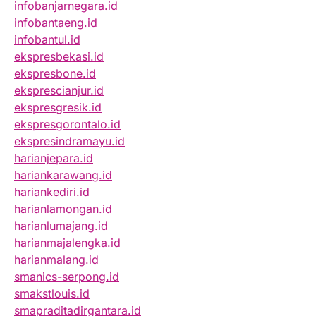
infobanjarnegara.id
infobantaeng.id
infobantul.id
ekspresbekasi.id
ekspresbone.id
eksprescianjur.id
ekspresgresik.id
ekspresgorontalo.id
ekspresindramayu.id
harianjepara.id
hariankarawang.id
hariankediri.id
harianlamongan.id
harianlumajang.id
harianmajalengka.id
harianmalang.id
smanics-serpong.id
smakstlouis.id
smapraditadirgantara.id