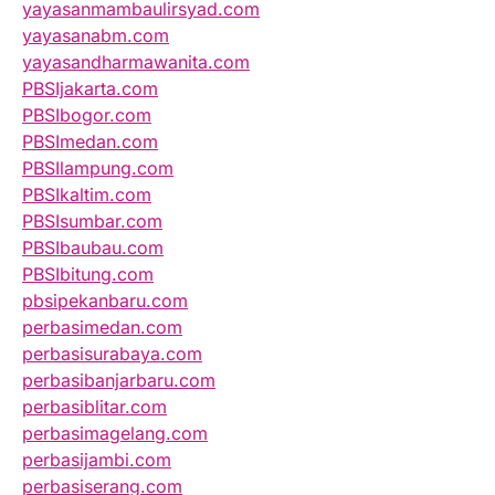
yayasanmambaulirsyad.com
yayasanabm.com
yayasandharmawanita.com
PBSIjakarta.com
PBSIbogor.com
PBSImedan.com
PBSIlampung.com
PBSIkaltim.com
PBSIsumbar.com
PBSIbaubau.com
PBSIbitung.com
pbsipekanbaru.com
perbasimedan.com
perbasisurabaya.com
perbasibanjarbaru.com
perbasiblitar.com
perbasimagelang.com
perbasijambi.com
perbasiserang.com