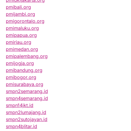
pmidkijakarta.org
pmibali.org
pmijambi.org
pmigorontalo.org
pmimaluku.org
pmipapua.org
pmiriau.org
pmimedan.org
pmipalembang.org
pmijogja.org
pmibandung.org
pmibogor.org
pmisurabaya.org
smpn2semarang.id
smpn4semarang.id
smpn14jkt.id
smpn2lumajang.id
smpn2sutojayan.id
smpn4blitar.id