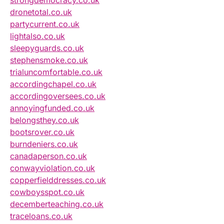
strongdemocracy.co.uk
dronetotal.co.uk
partycurrent.co.uk
lightalso.co.uk
sleepyguards.co.uk
stephensmoke.co.uk
trialuncomfortable.co.uk
accordingchapel.co.uk
accordingoversees.co.uk
annoyingfunded.co.uk
belongsthey.co.uk
bootsrover.co.uk
burndeniers.co.uk
canadaperson.co.uk
conwayviolation.co.uk
copperfielddresses.co.uk
cowboysspot.co.uk
decemberteaching.co.uk
traceloans.co.uk