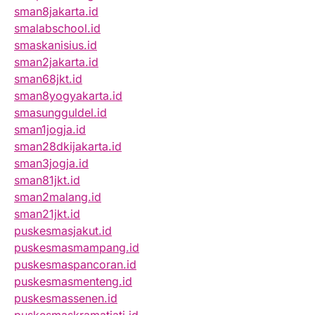
sman8jakarta.id
smalabschool.id
smaskanisius.id
sman2jakarta.id
sman68jkt.id
sman8yogyakarta.id
smasungguldel.id
sman1jogja.id
sman28dkijakarta.id
sman3jogja.id
sman81jkt.id
sman2malang.id
sman21jkt.id
puskesmasjakut.id
puskesmasmampang.id
puskesmaspancoran.id
puskesmasmenteng.id
puskesmassenen.id