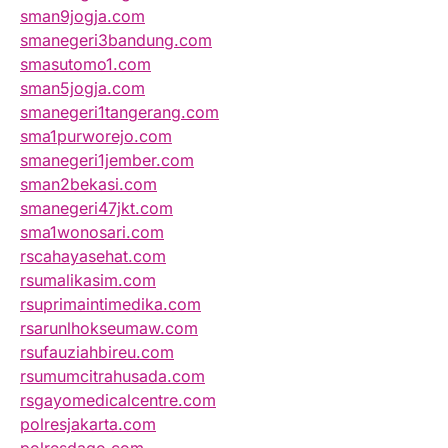
sman9jogja.com
smanegeri3bandung.com
smasutomo1.com
sman5jogja.com
smanegeri1tangerang.com
sma1purworejo.com
smanegeri1jember.com
sman2bekasi.com
smanegeri47jkt.com
sma1wonosari.com
rscahayasehat.com
rsumalikasim.com
rsuprimaintimedika.com
rsarunlhokseumaw.com
rsufauziahbireu.com
rsumumcitrahusada.com
rsgayomedicalcentre.com
polresjakarta.com