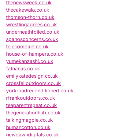
thenewsweek.co.uk
thecakewala.co.uk
thomson-thorn.co.uk
wrestlingagrees.co.uk
underneathfoiled.co.uk
spanosconcerns.co.uk
telecomblue.co.uk
house-of-hampers.co.uk
yumekanzashi.co.uk
fatnanas.co.uk
emilykatedesign.co.uk
crossfelloutdoors.co.uk
yorkroadreconditioned.co.uk
rfrankoutdoors.co.uk
teaparentrepeat.co.uk
thegenerationhub.co.uk
talkingmagpie.co.uk
humancotton.co.uk
newdawndigitals.co.uk