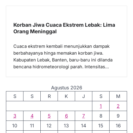
Korban Jiwa Cuaca Ekstrem Lebak: Lima
Orang Meninggal
Cuaca ekstrem kembali menunjukkan dampak
berbahayanya hinga memakan korban jiwa.
Kabupaten Lebak, Banten, baru-baru ini dilanda
bencana hidrometeorologi parah. Intensitas…
Agustus 2026
S
S
R
K
J
S
M
1
2
3
4
5
6
7
8
9
10
11
12
13
14
15
16