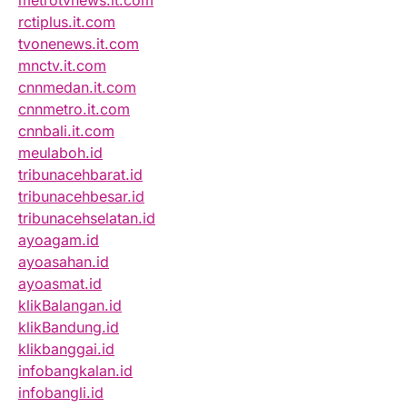
metrotvnews.it.com
rctiplus.it.com
tvonenews.it.com
mnctv.it.com
cnnmedan.it.com
cnnmetro.it.com
cnnbali.it.com
meulaboh.id
tribunacehbarat.id
tribunacehbesar.id
tribunacehselatan.id
ayoagam.id
ayoasahan.id
ayoasmat.id
klikBalangan.id
klikBandung.id
klikbanggai.id
infobangkalan.id
infobangli.id