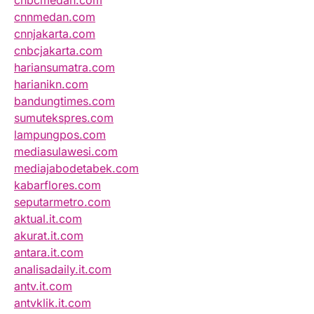
cnbcmedan.com
cnnmedan.com
cnnjakarta.com
cnbcjakarta.com
hariansumatra.com
harianikn.com
bandungtimes.com
sumutekspres.com
lampungpos.com
mediasulawesi.com
mediajabodetabek.com
kabarflores.com
seputarmetro.com
aktual.it.com
akurat.it.com
antara.it.com
analisadaily.it.com
antv.it.com
antvklik.it.com