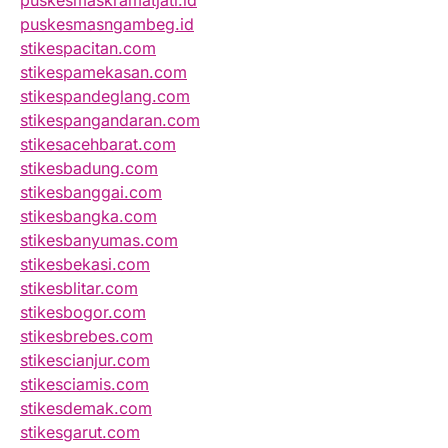
puskesmaskramatjati.id
puskesmasngambeg.id
stikespacitan.com
stikespamekasan.com
stikespandeglang.com
stikespangandaran.com
stikesacehbarat.com
stikesbadung.com
stikesbanggai.com
stikesbangka.com
stikesbanyumas.com
stikesbekasi.com
stikesblitar.com
stikesbogor.com
stikesbrebes.com
stikescianjur.com
stikesciamis.com
stikesdemak.com
stikesgarut.com