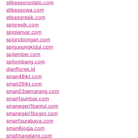
stikesgorontalo.com
stikesgowa.com
stikesgresik.com
spigresik.com
spigianyar.com
spigrobongan.com
spigunungkidul.com
spijember.com
spijombang.com
dianflores.id
sman48jkt.com
sman26jkt.com
sman03semarang.com
sman1sumbar.com
smanegeri1bantul.com
smanegeri1bogor.com
sman1surabaya.com
sman6jogja.com
sma1magelang.com