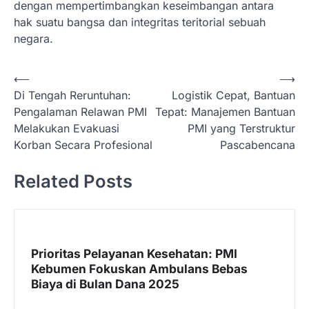
dengan mempertimbangkan keseimbangan antara
hak suatu bangsa dan integritas teritorial sebuah
negara.
N
⟵
⟶
Di Tengah Reruntuhan:
Logistik Cepat, Bantuan
a
Pengalaman Relawan PMI
Tepat: Manajemen Bantuan
v
Melakukan Evakuasi
PMI yang Terstruktur
i
Korban Secara Profesional
Pascabencana
g
Related Posts
a
s
i
p
Prioritas Pelayanan Kesehatan: PMI
Kebumen Fokuskan Ambulans Bebas
o
Biaya di Bulan Dana 2025
s