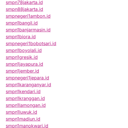
smpn78jakarta.id
smpn88jakarta.id
smpnegeri1ambon.id
smpn1bangil.id
smpn1banjarmasin.id
smpn1biora.id
smpnegeri1bobotsari.id
smpn1boyolali.id
smpn1gresik.id
smpn1jayapura.id
smpn1jember.id
smpnegeri1jepara.id
smpn1karanganyar.id
smpn1kendari.id
smpn1kranggan.id
smpn1lamongan.id
smpn1luwuk.id
smpn1madiun.id
smpn1manokwari.id