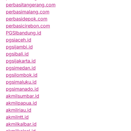
perbasitangerang.com
perbasimalang.com
perbasidepok.com
perbasicirebon.com
PGSIbandung.id
pgsiaceh.id
pgsijambi.id
pgsibali.id
pgsijakarta.id
pgsimedan.id
pgsilombok.id
pgsimaluku.id
pgsimanado.id
akmilsumbar.id
akmilpapua.id
akmilriau.id
akmilntt.id
akmilkalbar.id