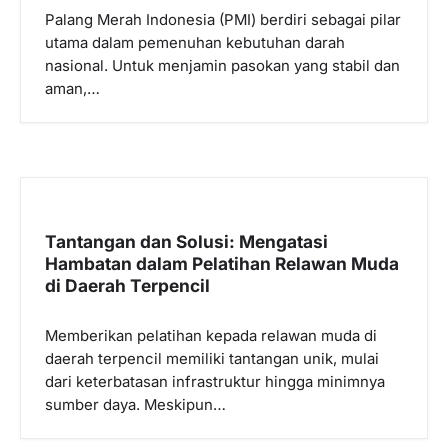
Palang Merah Indonesia (PMI) berdiri sebagai pilar
utama dalam pemenuhan kebutuhan darah
nasional. Untuk menjamin pasokan yang stabil dan
aman,…
Tantangan dan Solusi: Mengatasi
Hambatan dalam Pelatihan Relawan Muda
di Daerah Terpencil
Memberikan pelatihan kepada relawan muda di
daerah terpencil memiliki tantangan unik, mulai
dari keterbatasan infrastruktur hingga minimnya
sumber daya. Meskipun…