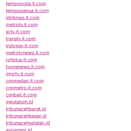
tempojogja.it.com
tempopapua.it.com
idntimes.it.com
metrotv.it.com
sctv.it.com
transtv.it.com
indosiar.it.com
metrotvnews.it.com
rctiplus.it.com
tvonenews.it.com
mnctv.it.com
cnnmedan.it.com
cnnmetro.it.com
cnnbali.it.com
meulaboh.id
tribunacehbarat.id
tribunacehbesar.id
tribunacehselatan.id
ayoagam.id