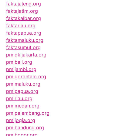
faktajateng.org
faktajatim.org
faktakalbar.org
faktariau.org
faktapapua.org
faktamaluku.org
faktasumut.org
pmidkijakarta.org
pmibali.org
pmijambi.org
pmigorontalo.org
pmimaluku.org
pmipapua.org
pmiriau.org
pmimedan.org
pmipalembang.org
pmijogja.org
pmibandung.org
pmibogor.org