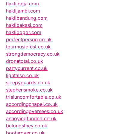
haklijogja.com
haklijambi.com
haklibandung.com
haklibekasi.com
haklibogor.com
perfectperson.co.uk
tourmusicfest.co.uk
strongdemocracy.co.uk
dronetotal.co.uk
partycurrent.co.uk
lightalso.co.uk
sleepyguards.co.uk
stephensmoke.co.uk
trialuncomfortable.co.uk
accordingchapel.co.uk
accordingoversees.co.uk
annoyingfunded.co.uk
belongsthey.co.uk
bootsrover.co.uk