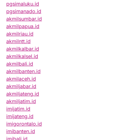
pgsimaluku.id
pgsimanado.id
akmilsumbar.id
akmilpapua.id
akmilriau.id
akmilntt.id
akmilkalbar.id
akmilkalsel.id
akmilbali.id
akmilbanten.id
akmilaceh.id
akmiljabar.id
akmiljateng.id
akmiljatim.id
imijatim.id
imijateng.id
imigorontalo.id
imibanten.id
imibali.id