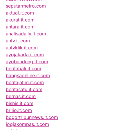
seputarmetro.com
aktual.it.com
akurat.it.com
antara.it.com
analisadaily.it.com
antv.it.com
antvklik.it.com
ayojakarta.it.com
ayobandung.it.com
beritabali.it.com
bangsaonline.it.com
beritajatim.it.com
beritasatu.it.com
bernas.it.com
bisnis.it.com
brilio.it.com
bogortribunnews.it.com
jogjakompas.it.com