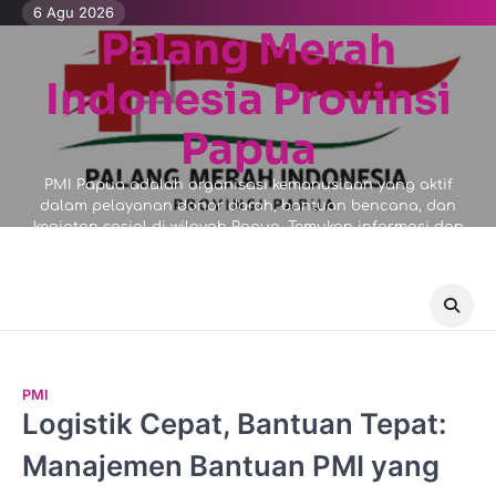
Skip
6 Agu 2026
Palang Merah
to
content
Indonesia Provinsi
Papua
PMI Papua adalah organisasi kemanusiaan yang aktif
dalam pelayanan donor darah, bantuan bencana, dan
kegiatan sosial di wilayah Papua. Temukan informasi dan
layanan terbaru dari Palang Merah Indonesia Provinsi
Papua di sini.
MENU
PMI
Logistik Cepat, Bantuan Tepat:
Manajemen Bantuan PMI yang