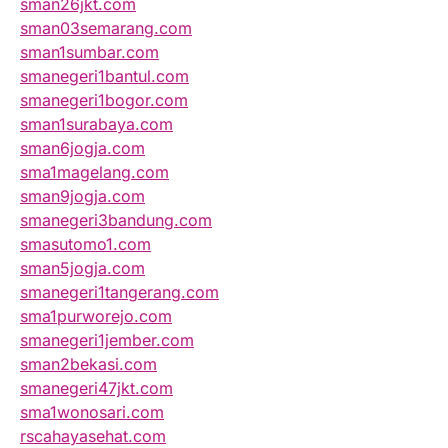
sman26jkt.com
sman03semarang.com
sman1sumbar.com
smanegeri1bantul.com
smanegeri1bogor.com
sman1surabaya.com
sman6jogja.com
sma1magelang.com
sman9jogja.com
smanegeri3bandung.com
smasutomo1.com
sman5jogja.com
smanegeri1tangerang.com
sma1purworejo.com
smanegeri1jember.com
sman2bekasi.com
smanegeri47jkt.com
sma1wonosari.com
rscahayasehat.com