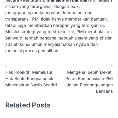
Secara keseluruhan,
manajemen bantuan
PMI adalah
sistem yang terorganisir dengan baik,
menggabungkan kecepatan, ketepatan, dan
transparansi. PMI tidak hanya memberikan bantuan,
tetapi juga memberikan harapan yang terorganisir.
Melalui strategi yang terstruktur ini, PMI membuktikan
bahwa di tengah bencana, sebuah sistem yang efisien
adalah kunci untuk menyelamatkan nyawa dan
memulai proses pemulihan.
N
⟵
⟶
Hak Kolektif: Menelusuri
Mengenal Lebih Dekat:
a
Hak Suatu Bangsa untuk
Peran Kemanusiaan PMI
v
Menentukan Nasib Sendiri
dalam Penanggulangan
i
Bencana
g
Related Posts
a
s