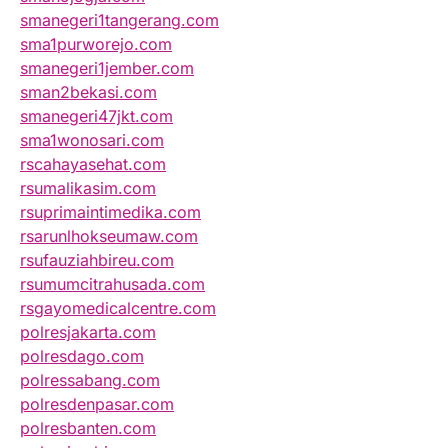
smanegeri1tangerang.com
sma1purworejo.com
smanegeri1jember.com
sman2bekasi.com
smanegeri47jkt.com
sma1wonosari.com
rscahayasehat.com
rsumalikasim.com
rsuprimaintimedika.com
rsarunlhokseumaw.com
rsufauziahbireu.com
rsumumcitrahusada.com
rsgayomedicalcentre.com
polresjakarta.com
polresdago.com
polressabang.com
polresdenpasar.com
polresbanten.com