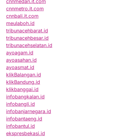
cnnmedan.it.com
cnnmetro.it.com
cnnbali.it.com
meulaboh.id
tribunacehbarat.id
tribunacehbesar.id
tribunacehselatan.id
ayoagam.id
ayoasahan.id
ayoasmat.id
klikBalangan.id
klikBandung.id
klikbanggai.id
infobangkalan.id
infobangli.id
infobanjarnegara.id
infobantaeng.id
infobantul.id
ekspresbekasi.id