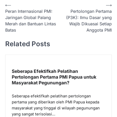
N
⟵
⟶
Peran Internasional PMI:
Pertolongan Pertama
a
Jaringan Global Palang
(P3K): Ilmu Dasar yang
v
Merah dan Bantuan Lintas
Wajib Dikuasai Setiap
i
Batas
Anggota PMI
g
Related Posts
a
s
i
p
Seberapa Efektifkah Pelatihan
Pertolongan Pertama PMI Papua untuk
o
Masyarakat Pegunungan?
s
Seberapa efektifkah pelatihan pertolongan
pertama yang diberikan oleh PMI Papua kepada
masyarakat yang tinggal di wilayah pegunungan
yang sangat terisolasi…