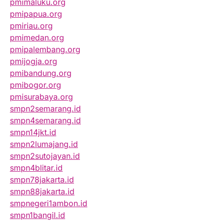
pmimaluku.org
pmipapua.org
pmiriau.org
pmimedan.org
pmipalembang.org
pmijogja.org
pmibandung.org
pmibogor.org
pmisurabaya.org
smpn2semarang.id
smpn4semarang.id
smpn14jkt.id
smpn2lumajang.id
smpn2sutojayan.id
smpn4blitar.id
smpn78jakarta.id
smpn88jakarta.id
smpnegeri1ambon.id
smpn1bangil.id