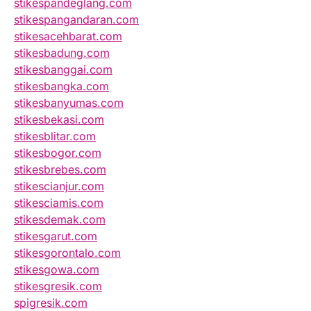
stikespandeglang.com
stikespangandaran.com
stikesacehbarat.com
stikesbadung.com
stikesbanggai.com
stikesbangka.com
stikesbanyumas.com
stikesbekasi.com
stikesblitar.com
stikesbogor.com
stikesbrebes.com
stikescianjur.com
stikesciamis.com
stikesdemak.com
stikesgarut.com
stikesgorontalo.com
stikesgowa.com
stikesgresik.com
spigresik.com