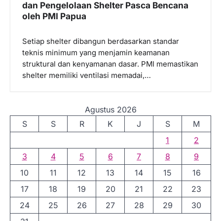
dan Pengelolaan Shelter Pasca Bencana
oleh PMI Papua
Setiap shelter dibangun berdasarkan standar
teknis minimum yang menjamin keamanan
struktural dan kenyamanan dasar. PMI memastikan
shelter memiliki ventilasi memadai,…
Agustus 2026
S
S
R
K
J
S
M
1
2
3
4
5
6
7
8
9
10
11
12
13
14
15
16
17
18
19
20
21
22
23
24
25
26
27
28
29
30