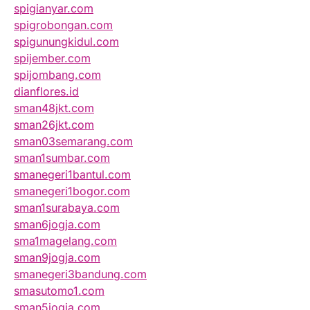
spigianyar.com
spigrobongan.com
spigunungkidul.com
spijember.com
spijombang.com
dianflores.id
sman48jkt.com
sman26jkt.com
sman03semarang.com
sman1sumbar.com
smanegeri1bantul.com
smanegeri1bogor.com
sman1surabaya.com
sman6jogja.com
sma1magelang.com
sman9jogja.com
smanegeri3bandung.com
smasutomo1.com
sman5jogja.com