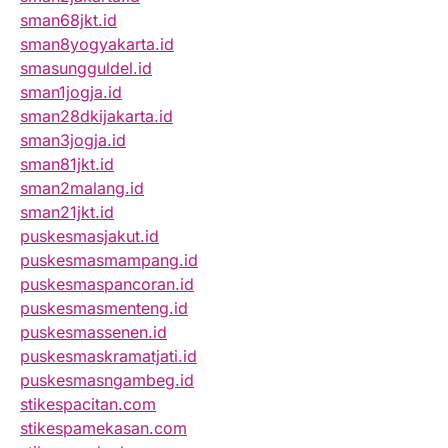
sman68jkt.id
sman8yogyakarta.id
smasungguldel.id
sman1jogja.id
sman28dkijakarta.id
sman3jogja.id
sman81jkt.id
sman2malang.id
sman21jkt.id
puskesmasjakut.id
puskesmasmampang.id
puskesmaspancoran.id
puskesmasmenteng.id
puskesmassenen.id
puskesmaskramatjati.id
puskesmasngambeg.id
stikespacitan.com
stikespamekasan.com