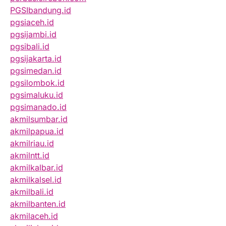
PGSIbandung.id
pgsiaceh.id
pgsijambi.id
pgsibali.id
pgsijakarta.id
pgsimedan.id
pgsilombok.id
pgsimaluku.id
pgsimanado.id
akmilsumbar.id
akmilpapua.id
akmilriau.id
akmilntt.id
akmilkalbar.id
akmilkalsel.id
akmilbali.id
akmilbanten.id
akmilaceh.id