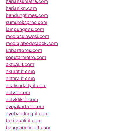
hariansumatra.com
harianikn.com
bandungtimes.com
sumutekspres.com
lampungpos.com
mediasulawesi.com
mediajabodetabek.com
kabarflores.com
seputarmetro.com
aktual.it.com
akurat.it.com
antara.it.com
analisadaily.it.com
antv.it.com
antvklik.it.com
ayojakarta.it.com
ayobandung.it.com
beritabali.it.com
bangsaonline.it.com