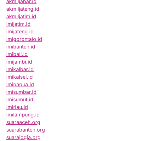
akmiljabar.id
akmiljateng.id
akmiljatim.id
imijatim.id
imijateng.id
imigorontalo.id
imibanten.id
imibali.id
imijambi.id
imikalbar.id
imikalsel.id
imipapua.id
imisumbar.id
imisumut.id
imiriau.id
imilampung.id
suaraaceh.org
suarabanten.org
suarajogja.org