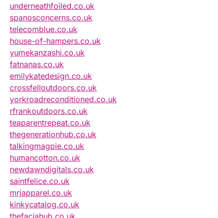
underneathfoiled.co.uk
spanosconcerns.co.uk
telecomblue.co.uk
house-of-hampers.co.uk
yumekanzashi.co.uk
fatnanas.co.uk
emilykatedesign.co.uk
crossfelloutdoors.co.uk
yorkroadreconditioned.co.uk
rfrankoutdoors.co.uk
teaparentrepeat.co.uk
thegenerationhub.co.uk
talkingmagpie.co.uk
humancotton.co.uk
newdawndigitals.co.uk
saintfelice.co.uk
mrjapparel.co.uk
kinkycatalog.co.uk
thefaciahub.co.uk