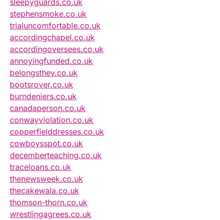
sleepyguards.co.uk
stephensmoke.co.uk
trialuncomfortable.co.uk
accordingchapel.co.uk
accordingoversees.co.uk
annoyingfunded.co.uk
belongsthey.co.uk
bootsrover.co.uk
burndeniers.co.uk
canadaperson.co.uk
conwayviolation.co.uk
copperfielddresses.co.uk
cowboysspot.co.uk
decemberteaching.co.uk
traceloans.co.uk
thenewsweek.co.uk
thecakewala.co.uk
thomson-thorn.co.uk
wrestlingagrees.co.uk