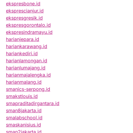
ekspresbone.id
eksprescianjur.id
ekspresgresik.id
ekspresgorontalo.id
ekspresindramayu.id
harianjepara.id
hariankarawang.id
hariankediri.id
harianlamongan.id
harianlumajang.id
harianmajalengka.id
harianmalang.id
smanics-serpong.id
smakstlouis.id
smapraditadirgantara.id
sman8jakarta.id
smalabschool.id
smaskanisius.id
sman2jakarta.id