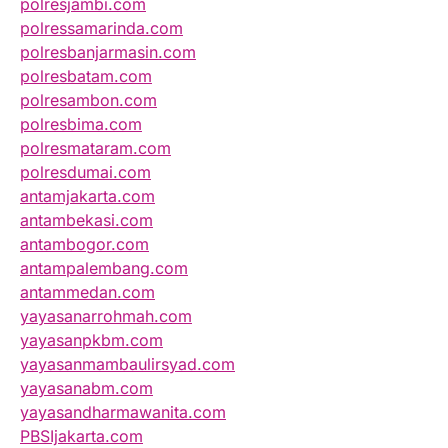
polresjambi.com
polressamarinda.com
polresbanjarmasin.com
polresbatam.com
polresambon.com
polresbima.com
polresmataram.com
polresdumai.com
antamjakarta.com
antambekasi.com
antambogor.com
antampalembang.com
antammedan.com
yayasanarrohmah.com
yayasanpkbm.com
yayasanmambaulirsyad.com
yayasanabm.com
yayasandharmawanita.com
PBSIjakarta.com