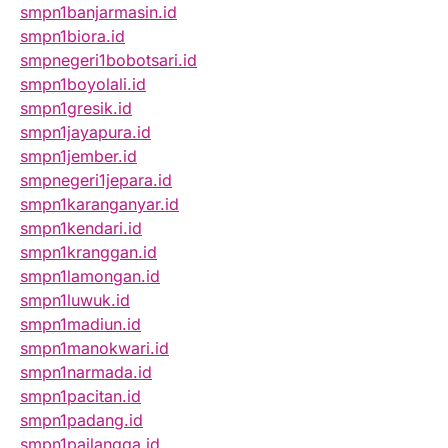
smpn1banjarmasin.id
smpn1biora.id
smpnegeri1bobotsari.id
smpn1boyolali.id
smpn1gresik.id
smpn1jayapura.id
smpn1jember.id
smpnegeri1jepara.id
smpn1karanganyar.id
smpn1kendari.id
smpn1kranggan.id
smpn1lamongan.id
smpn1luwuk.id
smpn1madiun.id
smpn1manokwari.id
smpn1narmada.id
smpn1pacitan.id
smpn1padang.id
smpn1pailangga.id