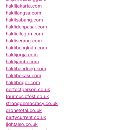
haklijakarta.com
haklilangsa.com
haklisabang.com
haklidenpasar.com
haklicilegon.com
hakliserang.com
haklibengkulu.com
haklijogja.com
haklijambi.com
haklibandung.com
haklibekasi.com
haklibogor.com
perfectperson.co.uk
tourmusicfest.co.uk
strongdemocracy.co.uk
dronetotal.co.uk
partycurrent.co.uk
lightalso.co.uk