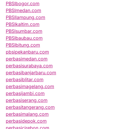
PBSIbogor.com
PBSImedan.com
PBSIlampung.com
PBSIkaltim.com
PBSIsumbar.com
PBSIbaubau.com
PBSIbitung.com
pbsipekanbaru.com
perbasimedan.com
perbasisurabaya.com
perbasibanjarbaru.com
perbasiblitar.com
perbasimagelang.com
perbasijambi.com
perbasiserang.com
perbasitangerang.com
perbasimalang.com
perbasidepok.com
perbasicirebon.com