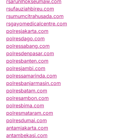
rsarunlhokseumaw.com
rsufauziahbireu.com
rsumumcitrahusada.com
rsgayomedicalcentre.com
polresjakarta.com
polresdago.com
polressabang.com
polresdenpasar.com
polresbanten.com
polresjambi.com
polressamarinda.com
polresbanjarmasin.com
polresbatam.com
polresambon.com
polresbima.com
polresmataram.com
polresdumai.com
antamjakarta.com
antambekasi.com