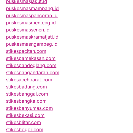
puskesmasjakut.id
puskesmasmampang.id
puskesmaspancoran.id
puskesmasmenteng.id
puskesmassenen.id
puskesmaskramatjati.id
puskesmasngambeg.id
stikespacitan.com
stikespamekasan.com
stikespandeglang.com
stikespangandaran.com
stikesacehbarat.com
stikesbadung.com
stikesbanggai.com
stikesbangka.com
stikesbanyumas.com
stikesbekasi.com
stikesblitar.com
stikesbogor.com