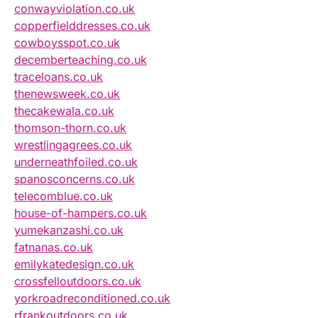
conwayviolation.co.uk
copperfielddresses.co.uk
cowboysspot.co.uk
decemberteaching.co.uk
traceloans.co.uk
thenewsweek.co.uk
thecakewala.co.uk
thomson-thorn.co.uk
wrestlingagrees.co.uk
underneathfoiled.co.uk
spanosconcerns.co.uk
telecomblue.co.uk
house-of-hampers.co.uk
yumekanzashi.co.uk
fatnanas.co.uk
emilykatedesign.co.uk
crossfelloutdoors.co.uk
yorkroadreconditioned.co.uk
rfrankoutdoors.co.uk