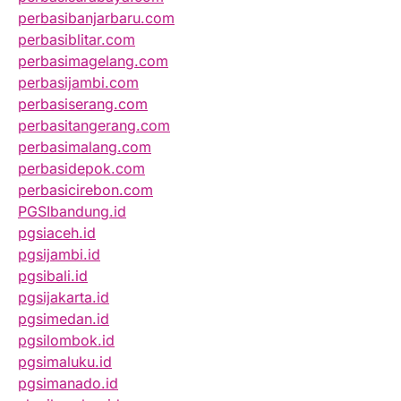
perbasibanjarbaru.com
perbasiblitar.com
perbasimagelang.com
perbasijambi.com
perbasiserang.com
perbasitangerang.com
perbasimalang.com
perbasidepok.com
perbasicirebon.com
PGSIbandung.id
pgsiaceh.id
pgsijambi.id
pgsibali.id
pgsijakarta.id
pgsimedan.id
pgsilombok.id
pgsimaluku.id
pgsimanado.id