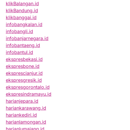
klikBalangan.id
klikBandung.id
klikbanggai.id
infobangkalan.id
infobangli.id
infobanjarnegara.id
infobantaeng.id
infobantul.id
ekspresbekasi.id
ekspresbone.id
eksprescianjur.id
ekspresgresik.id
ekspresgorontalo.id
ekspresindramayu.id
harianjepara.id
hariankarawang.id
hariankediri.id
harianlamongan.id
harianlumajang.id