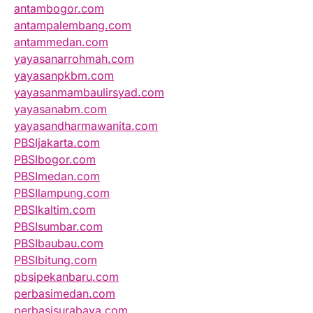
antambogor.com
antampalembang.com
antammedan.com
yayasanarrohmah.com
yayasanpkbm.com
yayasanmambaulirsyad.com
yayasanabm.com
yayasandharmawanita.com
PBSIjakarta.com
PBSIbogor.com
PBSImedan.com
PBSIlampung.com
PBSIkaltim.com
PBSIsumbar.com
PBSIbaubau.com
PBSIbitung.com
pbsipekanbaru.com
perbasimedan.com
perbasisurabaya.com