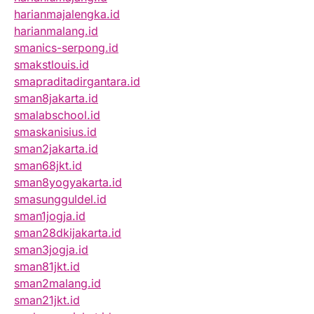
harianmajalengka.id
harianmalang.id
smanics-serpong.id
smakstlouis.id
smapraditadirgantara.id
sman8jakarta.id
smalabschool.id
smaskanisius.id
sman2jakarta.id
sman68jkt.id
sman8yogyakarta.id
smasungguldel.id
sman1jogja.id
sman28dkijakarta.id
sman3jogja.id
sman81jkt.id
sman2malang.id
sman21jkt.id