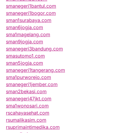
smanegeri1bantul.com
smanegeri1bogor.com
sman1surabaya.com
sman6jogja.com
sma1magelang.com
sman9jogja.com
smanegeri3bandung.com
smasutomo1.com
sman5jogja.com
smanegeri1tangerang.com
sma1purworejo.com
smanegeri1jember.com
sman2bekasi.com
smanegeri47jkt.com
sma1wonosari.com
rscahayasehat.com
rsumalikasim.com
rsuprimaintimedika.com