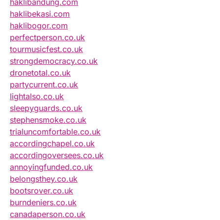
haklibandung.com
haklibekasi.com
haklibogor.com
perfectperson.co.uk
tourmusicfest.co.uk
strongdemocracy.co.uk
dronetotal.co.uk
partycurrent.co.uk
lightalso.co.uk
sleepyguards.co.uk
stephensmoke.co.uk
trialuncomfortable.co.uk
accordingchapel.co.uk
accordingoversees.co.uk
annoyingfunded.co.uk
belongsthey.co.uk
bootsrover.co.uk
burndeniers.co.uk
canadaperson.co.uk