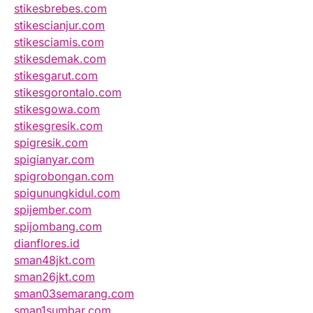
stikesbrebes.com
stikescianjur.com
stikesciamis.com
stikesdemak.com
stikesgarut.com
stikesgorontalo.com
stikesgowa.com
stikesgresik.com
spigresik.com
spigianyar.com
spigrobongan.com
spigunungkidul.com
spijember.com
spijombang.com
dianflores.id
sman48jkt.com
sman26jkt.com
sman03semarang.com
sman1sumbar.com