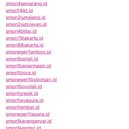
smpn4semarang.id
smpn14jkt.id
smpn2lumajang.id
smpn2sutojayan.id
smpn4blitar.id
smpn78jakarta.id
smpn88jakarta.id
smpnegeri1ambon.id
smpn1bangil.id
smpn1banjarmasin.id
smpn1biora.id
smpnegeri1bobotsari.id
smpn1boyolali.id
smpn1gresik.id
smpn1jayapura.id
smpn1jember.id
smpnegeri1jepara.id
smpn1karanganyar.id
smpn1kendari.id