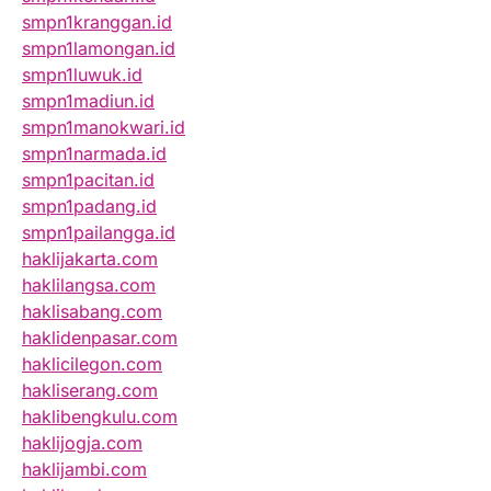
smpn1kranggan.id
smpn1lamongan.id
smpn1luwuk.id
smpn1madiun.id
smpn1manokwari.id
smpn1narmada.id
smpn1pacitan.id
smpn1padang.id
smpn1pailangga.id
haklijakarta.com
haklilangsa.com
haklisabang.com
haklidenpasar.com
haklicilegon.com
hakliserang.com
haklibengkulu.com
haklijogja.com
haklijambi.com