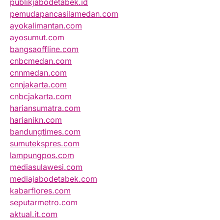
publikjabodetabek.id
pemudapancasilamedan.com
ayokalimantan.com
ayosumut.com
bangsaoffline.com
cnbcmedan.com
cnnmedan.com
cnnjakarta.com
cnbcjakarta.com
hariansumatra.com
harianikn.com
bandungtimes.com
sumutekspres.com
lampungpos.com
mediasulawesi.com
mediajabodetabek.com
kabarflores.com
seputarmetro.com
aktual.it.com