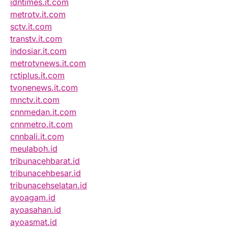
idntimes.it.com
metrotv.it.com
sctv.it.com
transtv.it.com
indosiar.it.com
metrotvnews.it.com
rctiplus.it.com
tvonenews.it.com
mnctv.it.com
cnnmedan.it.com
cnnmetro.it.com
cnnbali.it.com
meulaboh.id
tribunacehbarat.id
tribunacehbesar.id
tribunacehselatan.id
ayoagam.id
ayoasahan.id
ayoasmat.id