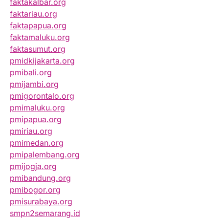
faktakalbar.org
faktariau.org
faktapapua.org
faktamaluku.org
faktasumut.org
pmidkijakarta.org
pmibali.org
pmijambi.org
pmigorontalo.org
pmimaluku.org
pmipapua.org
pmiriau.org
pmimedan.org
pmipalembang.org
pmijogja.org
pmibandung.org
pmibogor.org
pmisurabaya.org
smpn2semarang.id