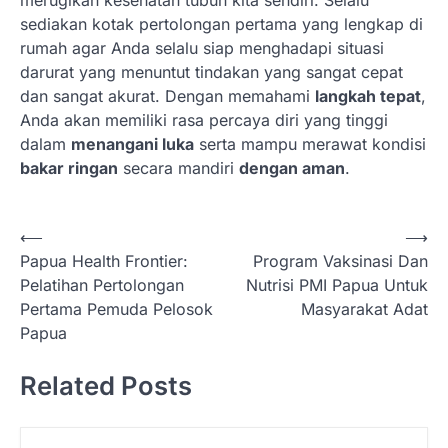
merugikan kesehatan tubuh kita sendiri. Selalu
sediakan kotak pertolongan pertama yang lengkap di
rumah agar Anda selalu siap menghadapi situasi
darurat yang menuntut tindakan yang sangat cepat
dan sangat akurat. Dengan memahami
langkah tepat
,
Anda akan memiliki rasa percaya diri yang tinggi
dalam
menangani luka
serta mampu merawat kondisi
bakar ringan
secara mandiri
dengan aman
.
N
⟵
⟶
Papua Health Frontier:
Program Vaksinasi Dan
a
Pelatihan Pertolongan
Nutrisi PMI Papua Untuk
v
Pertama Pemuda Pelosok
Masyarakat Adat
i
Papua
g
Related Posts
a
s