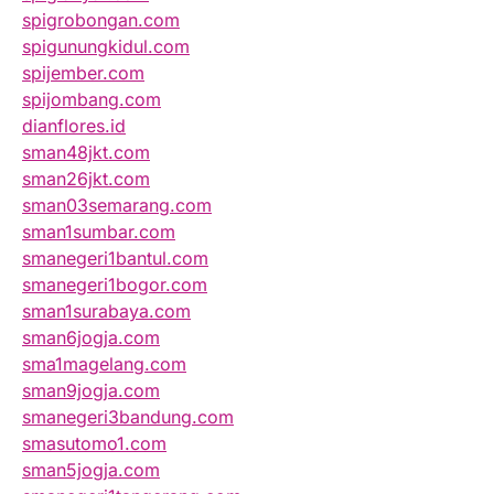
spigrobongan.com
spigunungkidul.com
spijember.com
spijombang.com
dianflores.id
sman48jkt.com
sman26jkt.com
sman03semarang.com
sman1sumbar.com
smanegeri1bantul.com
smanegeri1bogor.com
sman1surabaya.com
sman6jogja.com
sma1magelang.com
sman9jogja.com
smanegeri3bandung.com
smasutomo1.com
sman5jogja.com