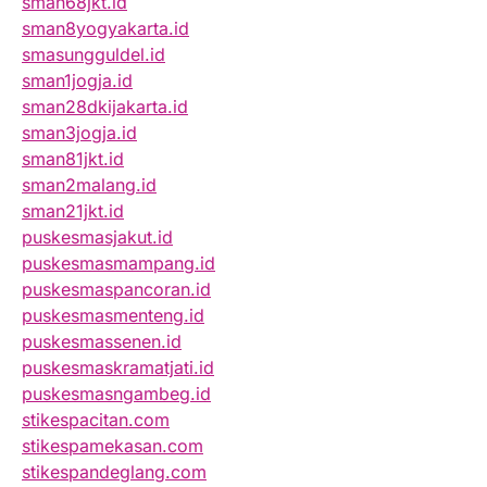
sman68jkt.id
sman8yogyakarta.id
smasungguldel.id
sman1jogja.id
sman28dkijakarta.id
sman3jogja.id
sman81jkt.id
sman2malang.id
sman21jkt.id
puskesmasjakut.id
puskesmasmampang.id
puskesmaspancoran.id
puskesmasmenteng.id
puskesmassenen.id
puskesmaskramatjati.id
puskesmasngambeg.id
stikespacitan.com
stikespamekasan.com
stikespandeglang.com