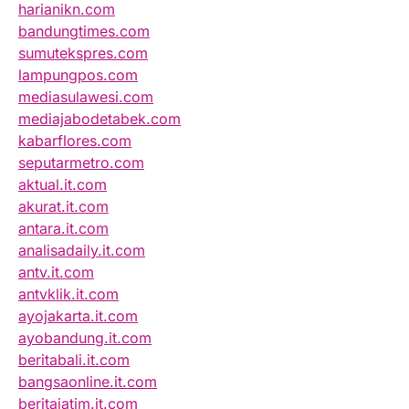
harianikn.com
bandungtimes.com
sumutekspres.com
lampungpos.com
mediasulawesi.com
mediajabodetabek.com
kabarflores.com
seputarmetro.com
aktual.it.com
akurat.it.com
antara.it.com
analisadaily.it.com
antv.it.com
antvklik.it.com
ayojakarta.it.com
ayobandung.it.com
beritabali.it.com
bangsaonline.it.com
beritajatim.it.com