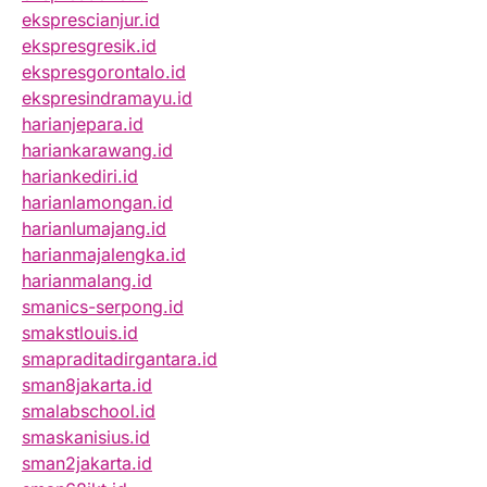
eksprescianjur.id
ekspresgresik.id
ekspresgorontalo.id
ekspresindramayu.id
harianjepara.id
hariankarawang.id
hariankediri.id
harianlamongan.id
harianlumajang.id
harianmajalengka.id
harianmalang.id
smanics-serpong.id
smakstlouis.id
smapraditadirgantara.id
sman8jakarta.id
smalabschool.id
smaskanisius.id
sman2jakarta.id