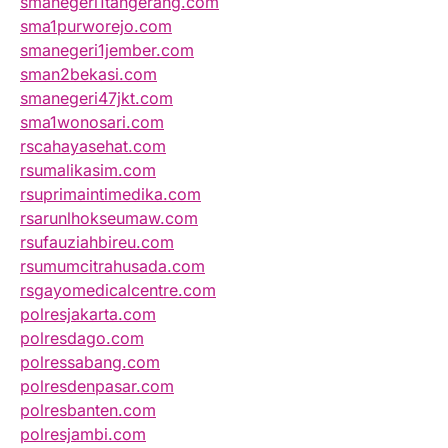
smanegeri1tangerang.com
sma1purworejo.com
smanegeri1jember.com
sman2bekasi.com
smanegeri47jkt.com
sma1wonosari.com
rscahayasehat.com
rsumalikasim.com
rsuprimaintimedika.com
rsarunlhokseumaw.com
rsufauziahbireu.com
rsumumcitrahusada.com
rsgayomedicalcentre.com
polresjakarta.com
polresdago.com
polressabang.com
polresdenpasar.com
polresbanten.com
polresjambi.com