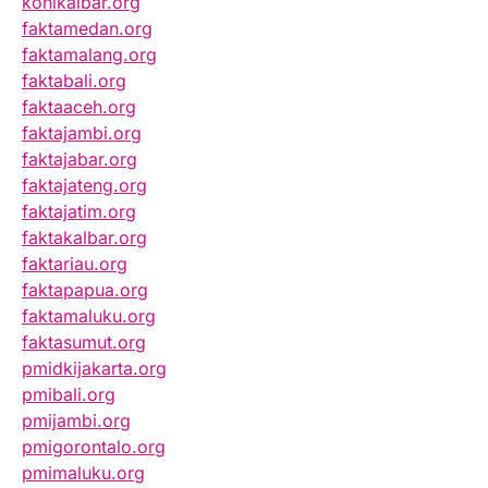
konikalbar.org
faktamedan.org
faktamalang.org
faktabali.org
faktaaceh.org
faktajambi.org
faktajabar.org
faktajateng.org
faktajatim.org
faktakalbar.org
faktariau.org
faktapapua.org
faktamaluku.org
faktasumut.org
pmidkijakarta.org
pmibali.org
pmijambi.org
pmigorontalo.org
pmimaluku.org