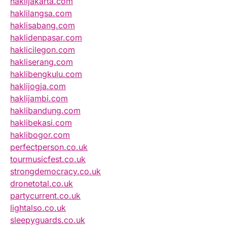
haklijakarta.com
haklilangsa.com
haklisabang.com
haklidenpasar.com
haklicilegon.com
hakliserang.com
haklibengkulu.com
haklijogja.com
haklijambi.com
haklibandung.com
haklibekasi.com
haklibogor.com
perfectperson.co.uk
tourmusicfest.co.uk
strongdemocracy.co.uk
dronetotal.co.uk
partycurrent.co.uk
lightalso.co.uk
sleepyguards.co.uk