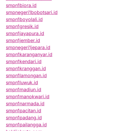
smpn1biora.id
smpnegeri1bobotsari.id
smpn1boyolali.id
smpn1gresik.id
smpn1jayapura.id
smpn1jember.id
smpnegeri1jepara.id
smpn1karanganyar.id
smpn1kendari.id
smpn1kranggan.id
smpn1lamongan.id
smpn1luwuk.id
smpn1madiun.id
smpn1manokwari.id
smpn1narmada.id
smpn1pacitan.id
smpn1padang.id
smpn1pailangga.id