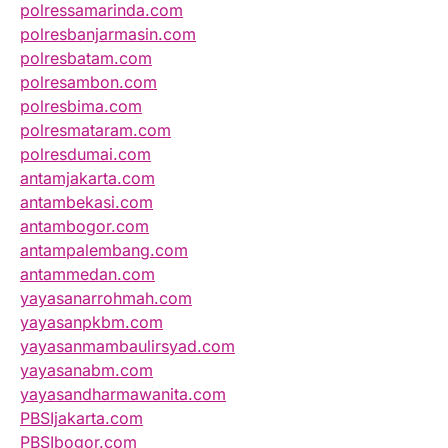
polressamarinda.com
polresbanjarmasin.com
polresbatam.com
polresambon.com
polresbima.com
polresmataram.com
polresdumai.com
antamjakarta.com
antambekasi.com
antambogor.com
antampalembang.com
antammedan.com
yayasanarrohmah.com
yayasanpkbm.com
yayasanmambaulirsyad.com
yayasanabm.com
yayasandharmawanita.com
PBSIjakarta.com
PBSIbogor.com