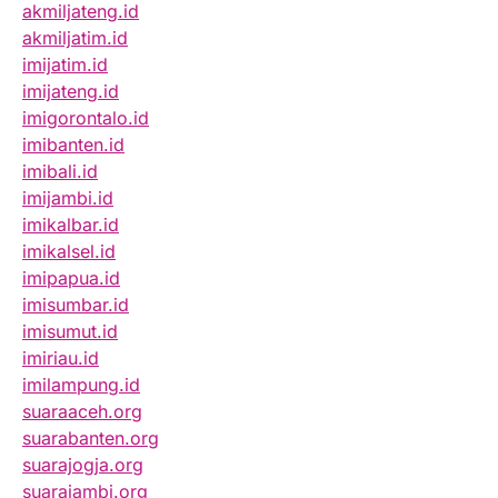
akmiljateng.id
akmiljatim.id
imijatim.id
imijateng.id
imigorontalo.id
imibanten.id
imibali.id
imijambi.id
imikalbar.id
imikalsel.id
imipapua.id
imisumbar.id
imisumut.id
imiriau.id
imilampung.id
suaraaceh.org
suarabanten.org
suarajogja.org
suarajambi.org