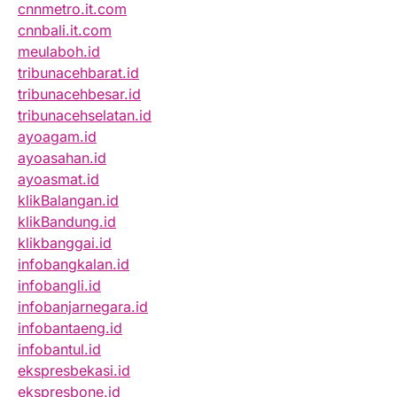
cnnmetro.it.com
cnnbali.it.com
meulaboh.id
tribunacehbarat.id
tribunacehbesar.id
tribunacehselatan.id
ayoagam.id
ayoasahan.id
ayoasmat.id
klikBalangan.id
klikBandung.id
klikbanggai.id
infobangkalan.id
infobangli.id
infobanjarnegara.id
infobantaeng.id
infobantul.id
ekspresbekasi.id
ekspresbone.id