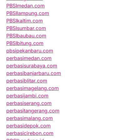
PBSImedan.com
PBSIlampung.com
PBSIkaltim.com
PBSIsumbar.com
PBSIbaubau.com
PBSIbitung.com
pbsipekanbaru.com
perbasimedan.com
perbasisurabaya.com
perbasibanjarbaru.com
perbasiblitar.com
perbasimagelang.com
perbasijambi.com
perbasiserang.com
perbasitangerang.com
perbasimalang.com
perbasidepok.com
perbasicirebon.com