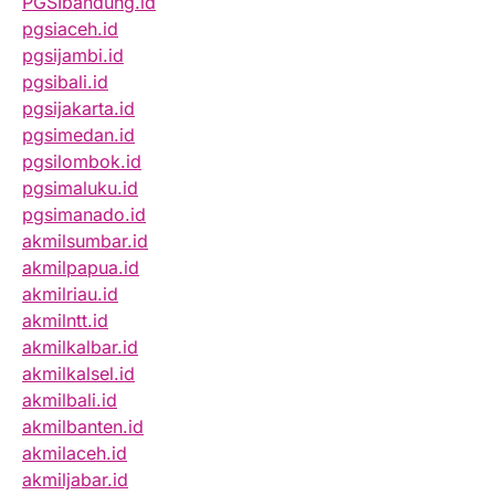
PGSIbandung.id
pgsiaceh.id
pgsijambi.id
pgsibali.id
pgsijakarta.id
pgsimedan.id
pgsilombok.id
pgsimaluku.id
pgsimanado.id
akmilsumbar.id
akmilpapua.id
akmilriau.id
akmilntt.id
akmilkalbar.id
akmilkalsel.id
akmilbali.id
akmilbanten.id
akmilaceh.id
akmiljabar.id