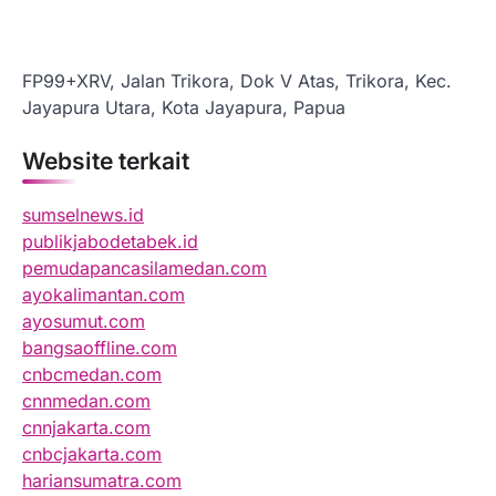
FP99+XRV, Jalan Trikora, Dok V Atas, Trikora, Kec.
Jayapura Utara, Kota Jayapura, Papua
Website terkait
sumselnews.id
publikjabodetabek.id
pemudapancasilamedan.com
ayokalimantan.com
ayosumut.com
bangsaoffline.com
cnbcmedan.com
cnnmedan.com
cnnjakarta.com
cnbcjakarta.com
hariansumatra.com