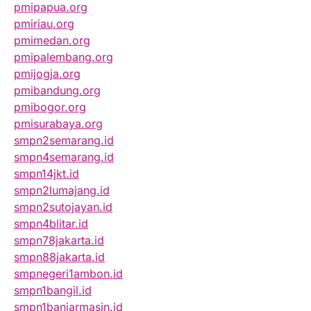
pmipapua.org
pmiriau.org
pmimedan.org
pmipalembang.org
pmijogja.org
pmibandung.org
pmibogor.org
pmisurabaya.org
smpn2semarang.id
smpn4semarang.id
smpn14jkt.id
smpn2lumajang.id
smpn2sutojayan.id
smpn4blitar.id
smpn78jakarta.id
smpn88jakarta.id
smpnegeri1ambon.id
smpn1bangil.id
smpn1banjarmasin.id