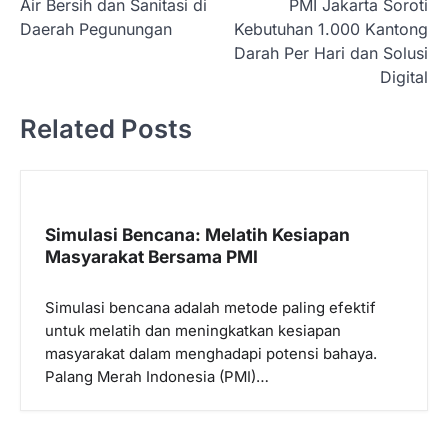
Air Bersih dan Sanitasi di
PMI Jakarta Soroti
v
Daerah Pegunungan
Kebutuhan 1.000 Kantong
i
Darah Per Hari dan Solusi
Digital
g
a
Related Posts
s
i
p
Simulasi Bencana: Melatih Kesiapan
o
Masyarakat Bersama PMI
s
Simulasi bencana adalah metode paling efektif
untuk melatih dan meningkatkan kesiapan
masyarakat dalam menghadapi potensi bahaya.
Palang Merah Indonesia (PMI)…