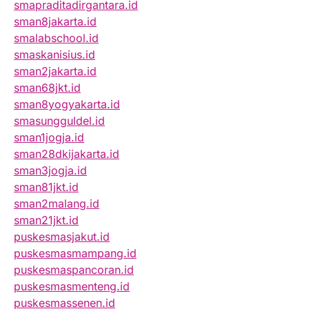
smapraditadirgantara.id
sman8jakarta.id
smalabschool.id
smaskanisius.id
sman2jakarta.id
sman68jkt.id
sman8yogyakarta.id
smasungguldel.id
sman1jogja.id
sman28dkijakarta.id
sman3jogja.id
sman81jkt.id
sman2malang.id
sman21jkt.id
puskesmasjakut.id
puskesmasmampang.id
puskesmaspancoran.id
puskesmasmenteng.id
puskesmassenen.id