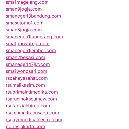
sma1magelang.com
sman9jogja.com
smanegeri3bandung.com
smasutomo1.com
sman5jogja.com
smanegeri1tangerang.com
sma1purworejo.com
smanegeri1jember.com
sman2bekasi.com
smanegeri47jkt.com
sma1wonosari.com
rscahayasehat.com
rsumalikasim.com
rsuprimaintimedika.com
rsarunlhokseumaw.com
rsufauziahbireu.com
rsumumcitrahusada.com
rsgayomedicalcentre.com
polresjakarta.com