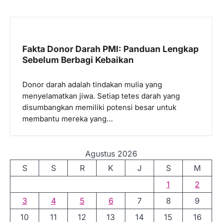
Fakta Donor Darah PMI: Panduan Lengkap
Sebelum Berbagi Kebaikan
Donor darah adalah tindakan mulia yang
menyelamatkan jiwa. Setiap tetes darah yang
disumbangkan memiliki potensi besar untuk
membantu mereka yang…
Agustus 2026
S
S
R
K
J
S
M
1
2
3
4
5
6
7
8
9
10
11
12
13
14
15
16