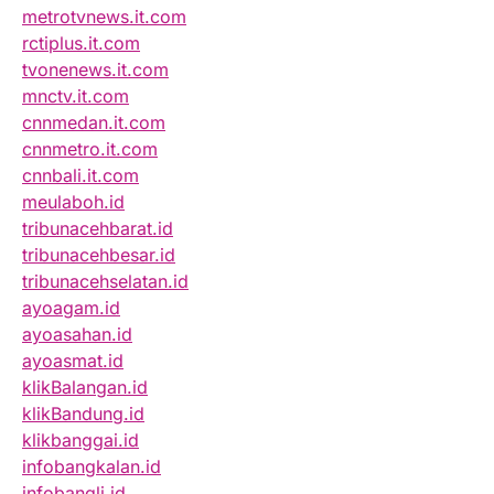
metrotvnews.it.com
rctiplus.it.com
tvonenews.it.com
mnctv.it.com
cnnmedan.it.com
cnnmetro.it.com
cnnbali.it.com
meulaboh.id
tribunacehbarat.id
tribunacehbesar.id
tribunacehselatan.id
ayoagam.id
ayoasahan.id
ayoasmat.id
klikBalangan.id
klikBandung.id
klikbanggai.id
infobangkalan.id
infobangli.id