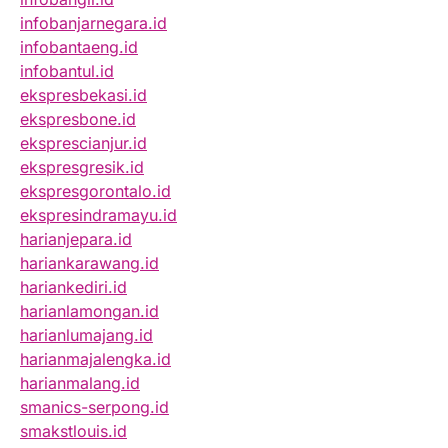
infobanjarnegara.id
infobantaeng.id
infobantul.id
ekspresbekasi.id
ekspresbone.id
eksprescianjur.id
ekspresgresik.id
ekspresgorontalo.id
ekspresindramayu.id
harianjepara.id
hariankarawang.id
hariankediri.id
harianlamongan.id
harianlumajang.id
harianmajalengka.id
harianmalang.id
smanics-serpong.id
smakstlouis.id