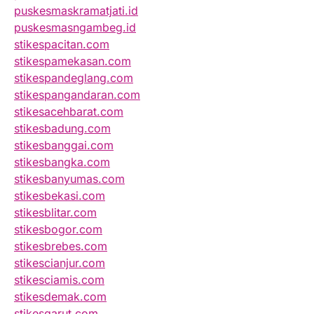
puskesmaskramatjati.id
puskesmasngambeg.id
stikespacitan.com
stikespamekasan.com
stikespandeglang.com
stikespangandaran.com
stikesacehbarat.com
stikesbadung.com
stikesbanggai.com
stikesbangka.com
stikesbanyumas.com
stikesbekasi.com
stikesblitar.com
stikesbogor.com
stikesbrebes.com
stikescianjur.com
stikesciamis.com
stikesdemak.com
stikesgarut.com