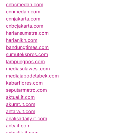
cnbcmedan.com
cnnmedan.com
cnnjakarta.com
cnbcjakarta.com
hariansumatra.com
harianikn.com
bandungtimes.com
sumutekspres.com
lampungpos.com
mediasulawesi.com
mediajabodetabek.com
kabarflores.com
seputarmetro.com
aktual.it.com
akurat.it.com
antara.it.com
analisadaily.it.com
antv.it.com
antvklik.it.com