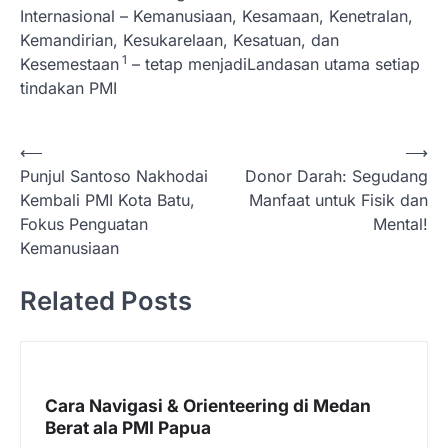
Internasional – Kemanusiaan, Kesamaan, Kenetralan,
Kemandirian, Kesukarelaan, Kesatuan, dan
1
Kesemestaan
– tetap menjadiLandasan utama setiap
tindakan PMI
N
⟵
⟶
Punjul Santoso Nakhodai
Donor Darah: Segudang
a
Kembali PMI Kota Batu,
Manfaat untuk Fisik dan
v
Fokus Penguatan
Mental!
i
Kemanusiaan
g
Related Posts
a
s
i
p
Cara Navigasi & Orienteering di Medan
Berat ala PMI Papua
o