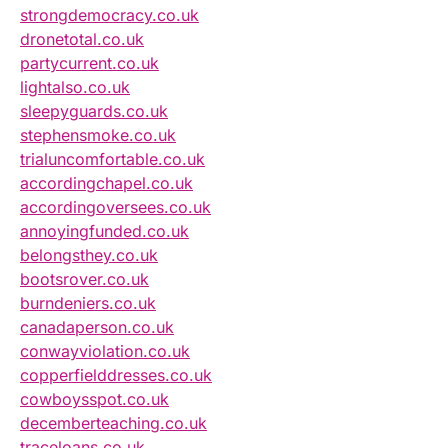
strongdemocracy.co.uk
dronetotal.co.uk
partycurrent.co.uk
lightalso.co.uk
sleepyguards.co.uk
stephensmoke.co.uk
trialuncomfortable.co.uk
accordingchapel.co.uk
accordingoversees.co.uk
annoyingfunded.co.uk
belongsthey.co.uk
bootsrover.co.uk
burndeniers.co.uk
canadaperson.co.uk
conwayviolation.co.uk
copperfielddresses.co.uk
cowboysspot.co.uk
decemberteaching.co.uk
traceloans.co.uk