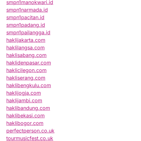
smpn1manokwari.id
smpn1narmada.id
smpn1pacitan.id
smpn1padang.id
smpn1pailangga.id
haklijakarta.com
haklilangsa.com
haklisabang.com
haklidenpasar.com
haklicilegon.com
hakliserang.com
haklibengkulu.com
haklijogja.com
haklijambi.com
haklibandung.com
haklibekasi.com
haklibogor.com
perfectperson.co.uk
tourmusicfest.co.uk