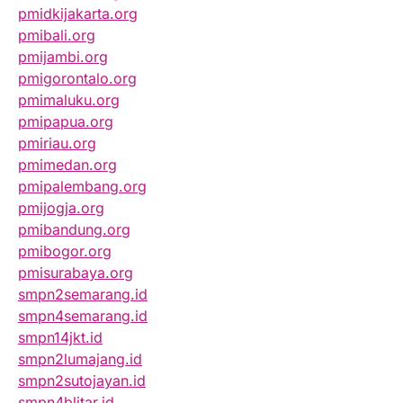
pmidkijakarta.org
pmibali.org
pmijambi.org
pmigorontalo.org
pmimaluku.org
pmipapua.org
pmiriau.org
pmimedan.org
pmipalembang.org
pmijogja.org
pmibandung.org
pmibogor.org
pmisurabaya.org
smpn2semarang.id
smpn4semarang.id
smpn14jkt.id
smpn2lumajang.id
smpn2sutojayan.id
smpn4blitar.id