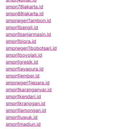
smpn78jakarta.id
smpn88jakarta.id
smpnegeri1ambon.id
smpn1bangil.id
smpn1banjarmasin.id
smpn1biora.id
smpnegeri1bobotsari.id
smpn1boyolali.id
smpn1gresik.id
smpn1jayapura.id
smpn1jember.id
smpnegeri1jepara.id
smpn1karanganyar.id
smpn1kendari.id
smpn1kranggan.id
smpn1lamongan.id
smpn1luwuk.id
smpn1madiun.id