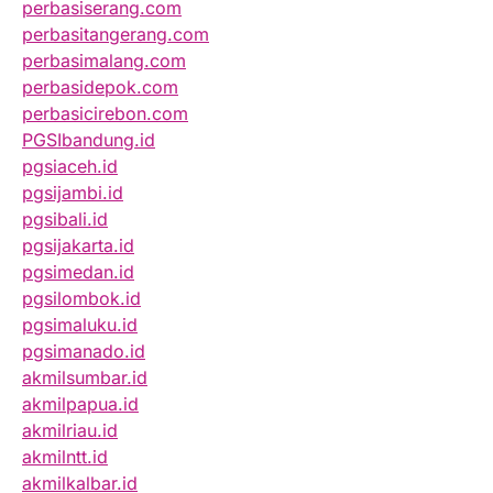
perbasiserang.com
perbasitangerang.com
perbasimalang.com
perbasidepok.com
perbasicirebon.com
PGSIbandung.id
pgsiaceh.id
pgsijambi.id
pgsibali.id
pgsijakarta.id
pgsimedan.id
pgsilombok.id
pgsimaluku.id
pgsimanado.id
akmilsumbar.id
akmilpapua.id
akmilriau.id
akmilntt.id
akmilkalbar.id