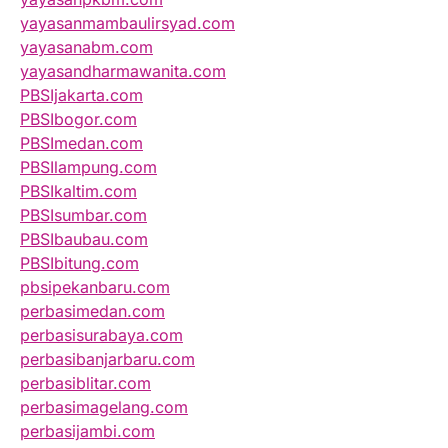
yayasanmambaulirsyad.com
yayasanabm.com
yayasandharmawanita.com
PBSIjakarta.com
PBSIbogor.com
PBSImedan.com
PBSIlampung.com
PBSIkaltim.com
PBSIsumbar.com
PBSIbaubau.com
PBSIbitung.com
pbsipekanbaru.com
perbasimedan.com
perbasisurabaya.com
perbasibanjarbaru.com
perbasiblitar.com
perbasimagelang.com
perbasijambi.com