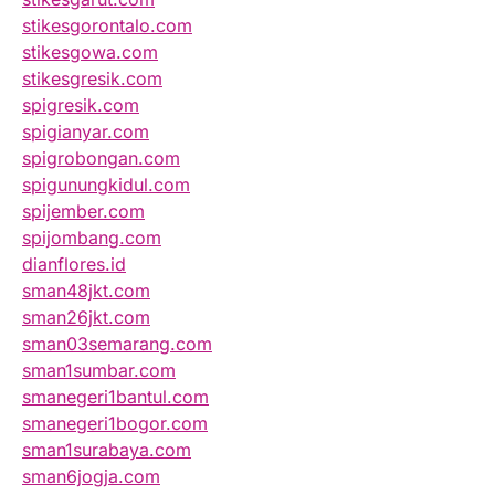
stikesgorontalo.com
stikesgowa.com
stikesgresik.com
spigresik.com
spigianyar.com
spigrobongan.com
spigunungkidul.com
spijember.com
spijombang.com
dianflores.id
sman48jkt.com
sman26jkt.com
sman03semarang.com
sman1sumbar.com
smanegeri1bantul.com
smanegeri1bogor.com
sman1surabaya.com
sman6jogja.com