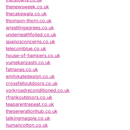
thenewsweek.co.uk
thecakewala.co.uk
thomson-thorn.co.uk
wrestlingagrees.co.uk
underneathfoiled.co.uk
spanosconcerns.co.uk
telecomblue.co.uk
house-of-hampers.co.uk
yumekanzashi.co.uk
fatnanas.co.uk
emilykatedesign.co.uk
crossfelloutdoors.co.uk
yorkroadreconditioned.co.uk
rfrankoutdoors.co.uk
teaparentrepeat.co.uk
thegenerationhub.co.uk
talkingmagpie.co.uk
humancotton.co.uk