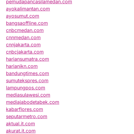
pemudapancasilamedan.com
ayokalimantan.com
ayosumut.com
bangsaoffline.com
cnbcmedan.com
cnnmedan.com
cnnjakarta.com
cnbcjakarta.com
hariansumatra.com
harianikn.com
bandungtimes.com
sumutekspres.com
lampungpos.com
mediasulawesi.com
mediajabodetabek.com
kabarflores.com
seputarmetro.com
aktual.it.com
akurat.it.com