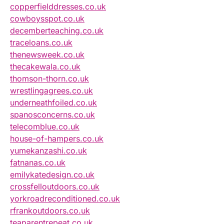
copperfielddresses.co.uk
cowboysspot.co.uk
decemberteaching.co.uk
traceloans.co.uk
thenewsweek.co.uk
thecakewala.co.uk
thomson-thorn.co.uk
wrestlingagrees.co.uk
underneathfoiled.co.uk
spanosconcerns.co.uk
telecomblue.co.uk
house-of-hampers.co.uk
yumekanzashi.co.uk
fatnanas.co.uk
emilykatedesign.co.uk
crossfelloutdoors.co.uk
yorkroadreconditioned.co.uk
rfrankoutdoors.co.uk
teaparentrepeat.co.uk