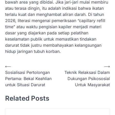
bawah area yang dibidai. Jika jari-jari mulai membiru
atau terasa dingin, itu adalah indikasi bahwa ikatan
terlalu kuat dan menghambat aliran darah. Di tahun
2026, literasi mengenai pemeriksaan “capillary refill
time” atau waktu pengisian kapiler menjadi materi
dasar yang diajarkan pada setiap pelatihan
keselamatan publik untuk memastikan tindakan
darurat tidak justru membahayakan kelangsungan
hidup jaringan tubuh korban.
N
⟵
⟶
Sosialisasi Pertolongan
Teknik Relaksasi Dalam
a
Pertama: Bekal Keahlian
Dukungan Psikososial
v
untuk Situasi Darurat
Untuk Masyarakat
i
Related Posts
g
a
s