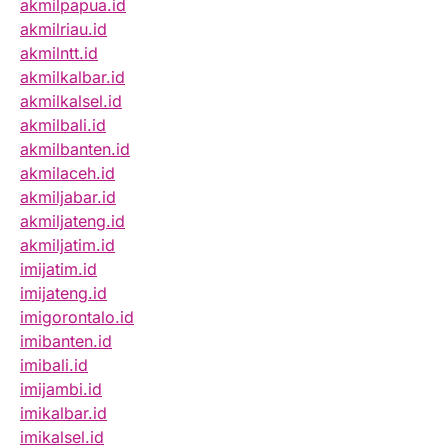
akmilpapua.id
akmilriau.id
akmilntt.id
akmilkalbar.id
akmilkalsel.id
akmilbali.id
akmilbanten.id
akmilaceh.id
akmiljabar.id
akmiljateng.id
akmiljatim.id
imijatim.id
imijateng.id
imigorontalo.id
imibanten.id
imibali.id
imijambi.id
imikalbar.id
imikalsel.id