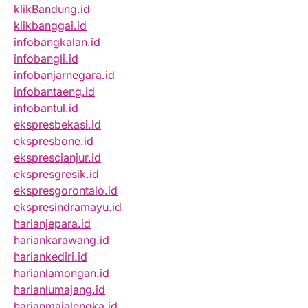
klikBandung.id
klikbanggai.id
infobangkalan.id
infobangli.id
infobanjarnegara.id
infobantaeng.id
infobantul.id
ekspresbekasi.id
ekspresbone.id
eksprescianjur.id
ekspresgresik.id
ekspresgorontalo.id
ekspresindramayu.id
harianjepara.id
hariankarawang.id
hariankediri.id
harianlamongan.id
harianlumajang.id
harianmajalengka.id