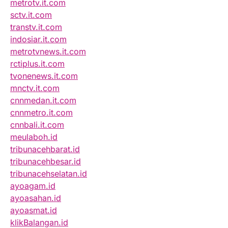
metrotv.it.com
sctv.it.com
transtv.it.com
indosiar.it.com
metrotvnews.it.com
rctiplus.it.com
tvonenews.it.com
mnctv.it.com
cnnmedan.it.com
cnnmetro.it.com
cnnbali.it.com
meulaboh.id
tribunacehbarat.id
tribunacehbesar.id
tribunacehselatan.id
ayoagam.id
ayoasahan.id
ayoasmat.id
klikBalangan.id