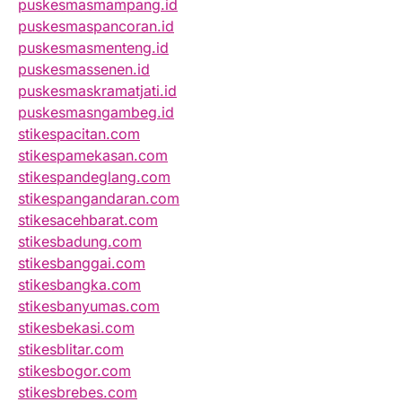
puskesmasmampang.id
puskesmaspancoran.id
puskesmasmenteng.id
puskesmassenen.id
puskesmaskramatjati.id
puskesmasngambeg.id
stikespacitan.com
stikespamekasan.com
stikespandeglang.com
stikespangandaran.com
stikesacehbarat.com
stikesbadung.com
stikesbanggai.com
stikesbangka.com
stikesbanyumas.com
stikesbekasi.com
stikesblitar.com
stikesbogor.com
stikesbrebes.com