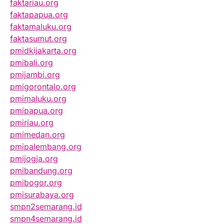
faktariau.org
faktapapua.org
faktamaluku.org
faktasumut.org
pmidkijakarta.org
pmibali.org
pmijambi.org
pmigorontalo.org
pmimaluku.org
pmipapua.org
pmiriau.org
pmimedan.org
pmipalembang.org
pmijogja.org
pmibandung.org
pmibogor.org
pmisurabaya.org
smpn2semarang.id
smpn4semarang.id