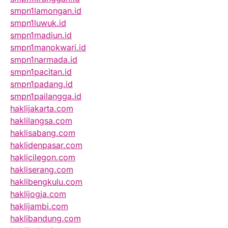
smpn1lamongan.id
smpn1luwuk.id
smpn1madiun.id
smpn1manokwari.id
smpn1narmada.id
smpn1pacitan.id
smpn1padang.id
smpn1pailangga.id
haklijakarta.com
haklilangsa.com
haklisabang.com
haklidenpasar.com
haklicilegon.com
hakliserang.com
haklibengkulu.com
haklijogja.com
haklijambi.com
haklibandung.com