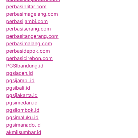
perbasiblitar.com
perbasimagelang.com
perbasijambi.com
perbasiserang.com
perbasitangerang.com
perbasimalang.com
perbasidepok.com
perbasicirebon.com
PGSIbandung.id
pgsiaceh.id
pgsijambi.id
pgsibali.id
pgsijakarta.id
pgsimedan.id
pgsilombok.id
pgsimaluku.id
pgsimanado.id
akmilsumbar.id