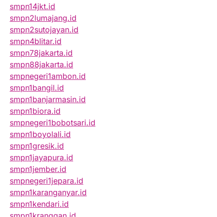
smpn14jkt.id
smpn2lumajang.id
smpn2sutojayan.id
smpn4blitar.id
smpn78jakarta.id
smpn88jakarta.id
smpnegeri1ambon.id
smpn1bangil.id
smpn1banjarmasin.id
smpn1biora.id
smpnegeri1bobotsari.id
smpn1boyolali.id
smpn1gresik.id
smpn1jayapura.id
smpn1jember.id
smpnegeri1jepara.id
smpn1karanganyar.id
smpn1kendari.id
smpn1kranggan.id