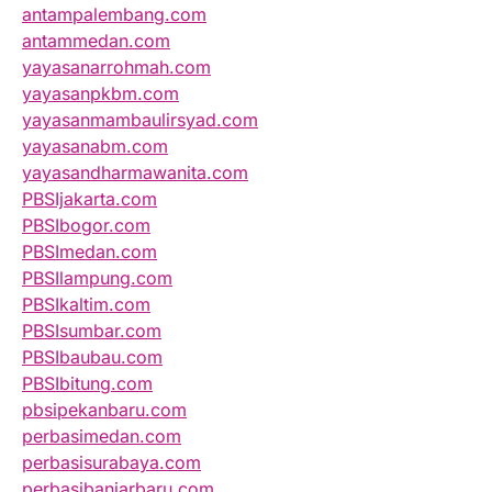
antampalembang.com
antammedan.com
yayasanarrohmah.com
yayasanpkbm.com
yayasanmambaulirsyad.com
yayasanabm.com
yayasandharmawanita.com
PBSIjakarta.com
PBSIbogor.com
PBSImedan.com
PBSIlampung.com
PBSIkaltim.com
PBSIsumbar.com
PBSIbaubau.com
PBSIbitung.com
pbsipekanbaru.com
perbasimedan.com
perbasisurabaya.com
perbasibanjarbaru.com