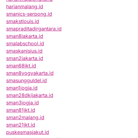
harianmalang.id
smanics-serpong.id
smakstlouis.id
smapraditadirgantara.id
sman8jakarta.id
smalabschool.id
smaskanisius.id
sman2jakarta.id
sman68jkt.id
sman8yogyakarta.id
smasungguldel.id
sman1jogja.id
sman28dkijakarta.id
sman3jogja.id
sman81jkt.id
sman2malang.id
sman21jkt.id
puskesmasjakut.id