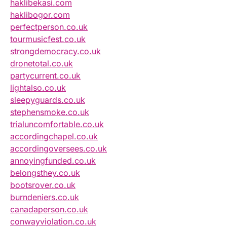
haklibekasi.com
haklibogor.com
perfectperson.co.uk
tourmusicfest.co.uk
strongdemocracy.co.uk
dronetotal.co.uk
partycurrent.co.uk
lightalso.co.uk
sleepyguards.co.uk
stephensmoke.co.uk
trialuncomfortable.co.uk
accordingchapel.co.uk
accordingoversees.co.uk
annoyingfunded.co.uk
belongsthey.co.uk
bootsrover.co.uk
burndeniers.co.uk
canadaperson.co.uk
conwayviolation.co.uk