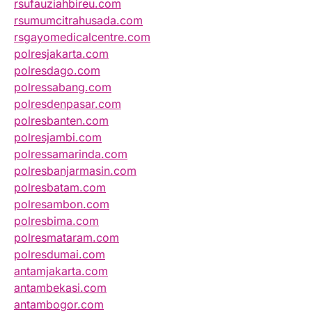
rsufauziahbireu.com
rsumumcitrahusada.com
rsgayomedicalcentre.com
polresjakarta.com
polresdago.com
polressabang.com
polresdenpasar.com
polresbanten.com
polresjambi.com
polressamarinda.com
polresbanjarmasin.com
polresbatam.com
polresambon.com
polresbima.com
polresmataram.com
polresdumai.com
antamjakarta.com
antambekasi.com
antambogor.com