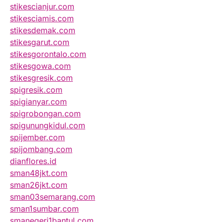
stikescianjur.com
stikesciamis.com
stikesdemak.com
stikesgarut.com
stikesgorontalo.com
stikesgowa.com
stikesgresik.com
spigresik.com
spigianyar.com
spigrobongan.com
spigunungkidul.com
spijember.com
spijombang.com
dianflores.id
sman48jkt.com
sman26jkt.com
sman03semarang.com
sman1sumbar.com
smanegeri1bantul.com