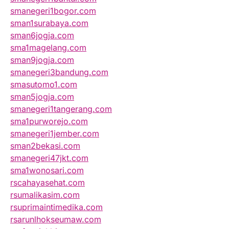
smanegeri1bogor.com
sman1surabaya.com
sman6jogja.com
sma1magelang.com
sman9jogja.com
smanegeri3bandung.com
smasutomo1.com
sman5jogja.com
smanegeri1tangerang.com
sma1purworejo.com
smanegeri1jember.com
sman2bekasi.com
smanegeri47jkt.com
sma1wonosari.com
rscahayasehat.com
rsumalikasim.com
rsuprimaintimedika.com
rsarunlhokseumaw.com