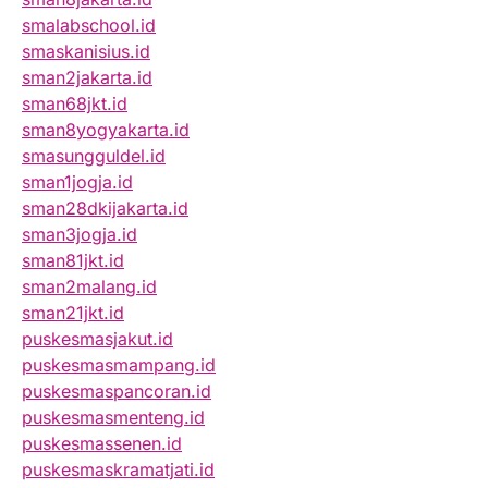
smalabschool.id
smaskanisius.id
sman2jakarta.id
sman68jkt.id
sman8yogyakarta.id
smasungguldel.id
sman1jogja.id
sman28dkijakarta.id
sman3jogja.id
sman81jkt.id
sman2malang.id
sman21jkt.id
puskesmasjakut.id
puskesmasmampang.id
puskesmaspancoran.id
puskesmasmenteng.id
puskesmassenen.id
puskesmaskramatjati.id