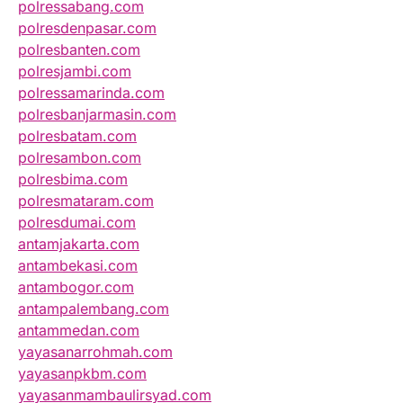
polressabang.com
polresdenpasar.com
polresbanten.com
polresjambi.com
polressamarinda.com
polresbanjarmasin.com
polresbatam.com
polresambon.com
polresbima.com
polresmataram.com
polresdumai.com
antamjakarta.com
antambekasi.com
antambogor.com
antampalembang.com
antammedan.com
yayasanarrohmah.com
yayasanpkbm.com
yayasanmambaulirsyad.com