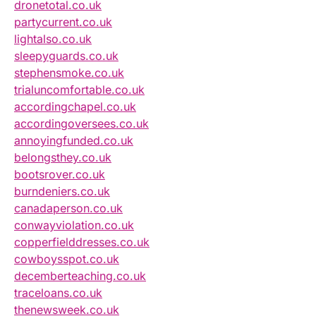
dronetotal.co.uk
partycurrent.co.uk
lightalso.co.uk
sleepyguards.co.uk
stephensmoke.co.uk
trialuncomfortable.co.uk
accordingchapel.co.uk
accordingoversees.co.uk
annoyingfunded.co.uk
belongsthey.co.uk
bootsrover.co.uk
burndeniers.co.uk
canadaperson.co.uk
conwayviolation.co.uk
copperfielddresses.co.uk
cowboysspot.co.uk
decemberteaching.co.uk
traceloans.co.uk
thenewsweek.co.uk