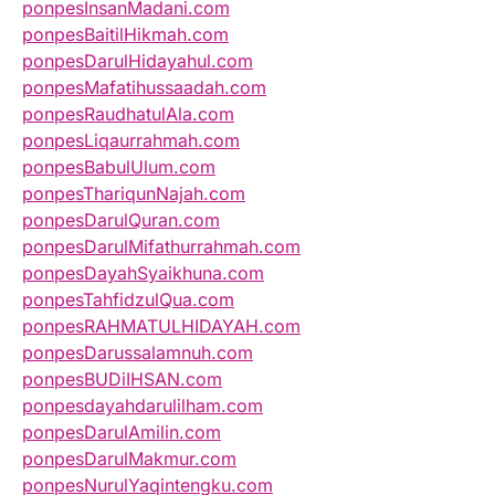
ponpesInsanMadani.com
ponpesBaitilHikmah.com
ponpesDarulHidayahul.com
ponpesMafatihussaadah.com
ponpesRaudhatulAla.com
ponpesLiqaurrahmah.com
ponpesBabulUlum.com
ponpesThariqunNajah.com
ponpesDarulQuran.com
ponpesDarulMifathurrahmah.com
ponpesDayahSyaikhuna.com
ponpesTahfidzulQua.com
ponpesRAHMATULHIDAYAH.com
ponpesDarussalamnuh.com
ponpesBUDiIHSAN.com
ponpesdayahdarulilham.com
ponpesDarulAmilin.com
ponpesDarulMakmur.com
ponpesNurulYaqintengku.com