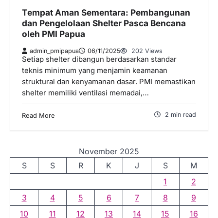
Tempat Aman Sementara: Pembangunan
dan Pengelolaan Shelter Pasca Bencana
oleh PMI Papua
admin_pmipapua
06/11/2025
202 Views
Setiap shelter dibangun berdasarkan standar
teknis minimum yang menjamin keamanan
struktural dan kenyamanan dasar. PMI memastikan
shelter memiliki ventilasi memadai,…
2 min read
Read More
November 2025
S
S
R
K
J
S
M
1
2
3
4
5
6
7
8
9
10
11
12
13
14
15
16