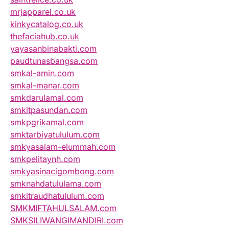
mrjapparel.co.uk
kinkycatalog.co.uk
thefaciahub.co.uk
yayasanbinabakti.com
paudtunasbangsa.com
smkal-amin.com
smkal-manar.com
smkdarulamal.com
smkitpasundan.com
smkpgrikamal.com
smktarbiyatululum.com
smkyasalam-elummah.com
smkpelitaynh.com
smkyasinacigombong.com
smknahdatululama.com
smkitraudhatululum.com
SMKMIFTAHULSALAM.com
SMKSILIWANGIMANDIRI.com