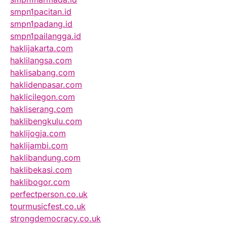
smpn1pacitan.id
smpn1padang.id
smpn1pailangga.id
haklijakarta.com
haklilangsa.com
haklisabang.com
haklidenpasar.com
haklicilegon.com
hakliserang.com
haklibengkulu.com
haklijogja.com
haklijambi.com
haklibandung.com
haklibekasi.com
haklibogor.com
perfectperson.co.uk
tourmusicfest.co.uk
strongdemocracy.co.uk