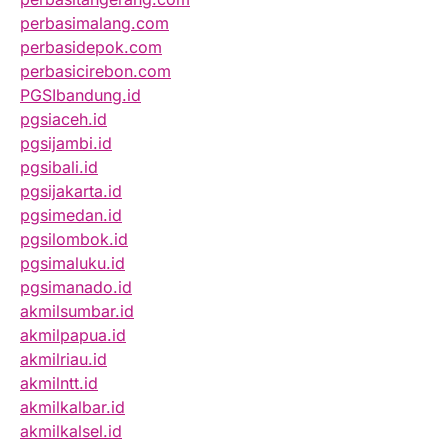
perbasimalang.com
perbasidepok.com
perbasicirebon.com
PGSIbandung.id
pgsiaceh.id
pgsijambi.id
pgsibali.id
pgsijakarta.id
pgsimedan.id
pgsilombok.id
pgsimaluku.id
pgsimanado.id
akmilsumbar.id
akmilpapua.id
akmilriau.id
akmilntt.id
akmilkalbar.id
akmilkalsel.id