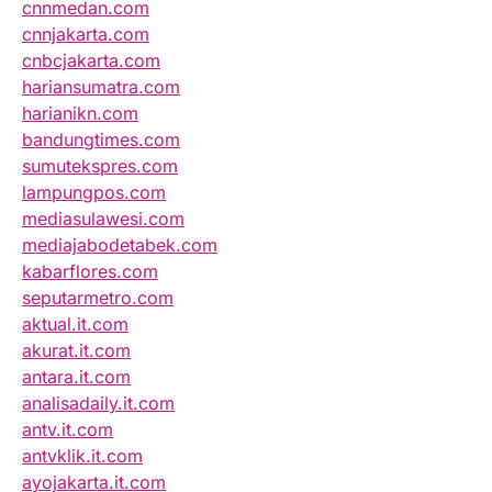
cnnmedan.com
cnnjakarta.com
cnbcjakarta.com
hariansumatra.com
harianikn.com
bandungtimes.com
sumutekspres.com
lampungpos.com
mediasulawesi.com
mediajabodetabek.com
kabarflores.com
seputarmetro.com
aktual.it.com
akurat.it.com
antara.it.com
analisadaily.it.com
antv.it.com
antvklik.it.com
ayojakarta.it.com