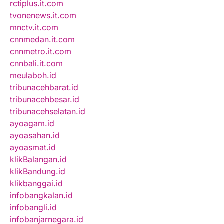
rctiplus.it.com
tvonenews.it.com
mnctv.it.com
cnnmedan.it.com
cnnmetro.it.com
cnnbali.it.com
meulaboh.id
tribunacehbarat.id
tribunacehbesar.id
tribunacehselatan.id
ayoagam.id
ayoasahan.id
ayoasmat.id
klikBalangan.id
klikBandung.id
klikbanggai.id
infobangkalan.id
infobangli.id
infobanjarnegara.id