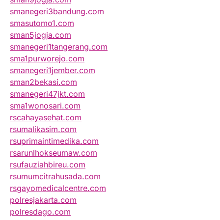
smanegeri3bandung.com
smasutomo1.com
sman5jogja.com
smanegeri1tangerang.com
sma1purworejo.com
smanegeri1jember.com
sman2bekasi.com
smanegeri47jkt.com
sma1wonosari.com
rscahayasehat.com
rsumalikasim.com
rsuprimaintimedika.com
rsarunlhokseumaw.com
rsufauziahbireu.com
rsumumcitrahusada.com
rsgayomedicalcentre.com
polresjakarta.com
polresdago.com