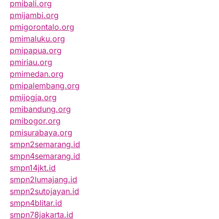
pmibali.org
pmijambi.org
pmigorontalo.org
pmimaluku.org
pmipapua.org
pmiriau.org
pmimedan.org
pmipalembang.org
pmijogja.org
pmibandung.org
pmibogor.org
pmisurabaya.org
smpn2semarang.id
smpn4semarang.id
smpn14jkt.id
smpn2lumajang.id
smpn2sutojayan.id
smpn4blitar.id
smpn78jakarta.id