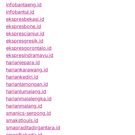
infobantaeng.id
infobantul.id
ekspresbekasi.id
ekspresbone.id
eksprescianjur.id
ekspresgresik.id
ekspresgorontalo.id
ekspresindramayu.id
harianjepara.id
hariankarawang.id
hariankediri.id
harianlamongan.id
harianlumajang.id
harianmajalengka.id
harianmalang.id
smanics-serpong.id
smakstlouis.id
smapraditadirgantara.id
sman8jakarta.id