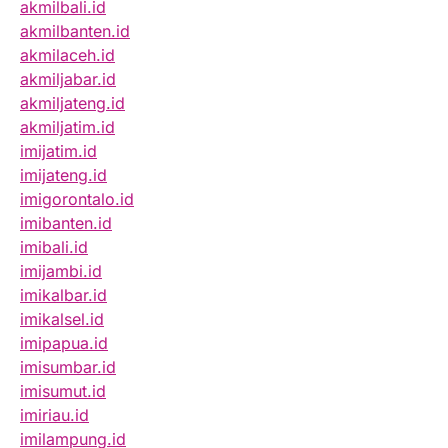
akmilbali.id
akmilbanten.id
akmilaceh.id
akmiljabar.id
akmiljateng.id
akmiljatim.id
imijatim.id
imijateng.id
imigorontalo.id
imibanten.id
imibali.id
imijambi.id
imikalbar.id
imikalsel.id
imipapua.id
imisumbar.id
imisumut.id
imiriau.id
imilampung.id