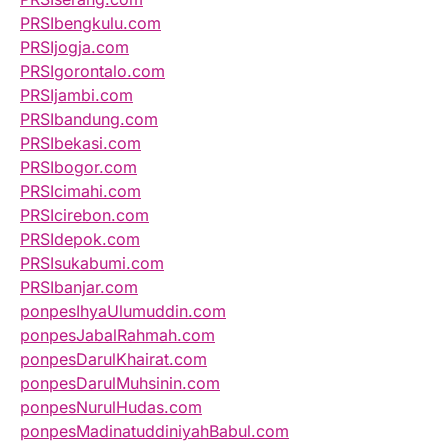
PRSIbengkulu.com
PRSIjogja.com
PRSIgorontalo.com
PRSIjambi.com
PRSIbandung.com
PRSIbekasi.com
PRSIbogor.com
PRSIcimahi.com
PRSIcirebon.com
PRSIdepok.com
PRSIsukabumi.com
PRSIbanjar.com
ponpesIhyaUlumuddin.com
ponpesJabalRahmah.com
ponpesDarulKhairat.com
ponpesDarulMuhsinin.com
ponpesNurulHudas.com
ponpesMadinatuddiniyahBabul.com