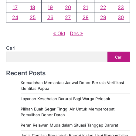
17
18
19
20
21
22
23
24
25
26
27
28
29
30
« Okt
Des »
Cari
Cari
Recent Posts
Kemudahan Memantau Jadwal Donor Berkala Verifikasi
Identitas Papua
Layanan Kesehatan Darurat Bagi Warga Pelosok
Pilihan Buah Segar Tinggi Air Untuk Mempercepat
Pemulihan Donor Darah
Peran Relawan Muda dalam Situasi Tanggap Darurat
Jenis Cemilan Penambah Energi Instan Usai Pengambilan