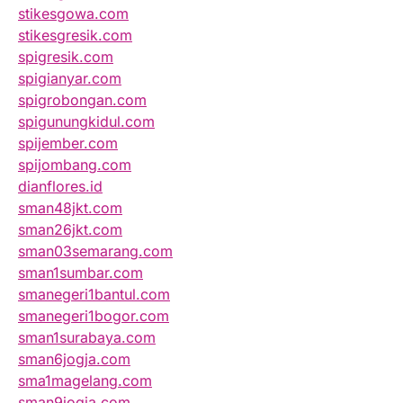
stikesgowa.com
stikesgresik.com
spigresik.com
spigianyar.com
spigrobongan.com
spigunungkidul.com
spijember.com
spijombang.com
dianflores.id
sman48jkt.com
sman26jkt.com
sman03semarang.com
sman1sumbar.com
smanegeri1bantul.com
smanegeri1bogor.com
sman1surabaya.com
sman6jogja.com
sma1magelang.com
sman9jogja.com