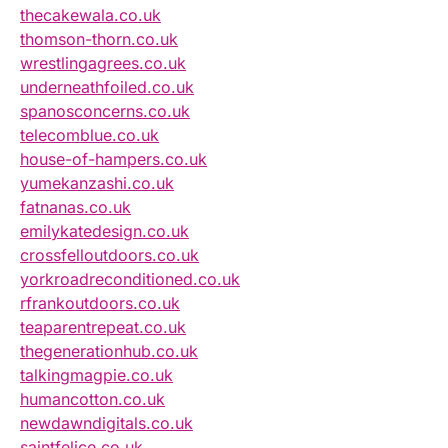
thecakewala.co.uk
thomson-thorn.co.uk
wrestlingagrees.co.uk
underneathfoiled.co.uk
spanosconcerns.co.uk
telecomblue.co.uk
house-of-hampers.co.uk
yumekanzashi.co.uk
fatnanas.co.uk
emilykatedesign.co.uk
crossfelloutdoors.co.uk
yorkroadreconditioned.co.uk
rfrankoutdoors.co.uk
teaparentrepeat.co.uk
thegenerationhub.co.uk
talkingmagpie.co.uk
humancotton.co.uk
newdawndigitals.co.uk
saintfelice.co.uk