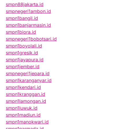
smpn88jakarta.id
smpnegeri1ambon.id
smpn1bangil.id
smpn1banjarmasin.id
smpn1biora.id
smpnegeri1bobotsari.id
smpn1boyolali.id
smpn1gresik.id
smpn1jayapura.id
smpn1jember.id
smpnegeri1jepara.id
smpn1karanganyar.id
smpn1kendari.id
smpn1kranggan.id
smpn1lamongan.id
smpn1luwuk.id
smpn1madiun.id
smpn1manokwari.id
smpn1narmada.id