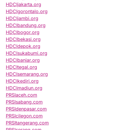
HDCIjakarta.org
HDCIgorontalo.org
HDCIjambi.org
HDCIbandung.org
HDCIbogor.org
HDCIbekasi.org
HDCIdepok.org
HDCIsukabumi.org
HDCIbanjar.org
HDCItegal.org
HDCIsemarang.org
HDCIkediri.org
HDCImadiun.org
PRSIaceh.com
PRSIsabang.com
PRSIdenpasar.com
PRSIcilegon.com
PRSItangerang.com
PRSIserang.com