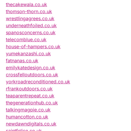
thecakewala.co.uk
thomson-thorn.co.uk
wrestlingagrees.co.uk
underneathfoiled.co.uk
spanosconcerns.co.uk
telecomblue.co.uk
house-of-hampers.co.uk
yumekanzashi.co.uk
fatnanas.co.uk
emilykatedesign.co.uk
crossfelloutdoors.co.uk
yorkroadreconditioned.co.uk
rfrankoutdoors.co.uk
teaparentrepeat.co.uk
thegenerationhub.co.uk
talkingmagpie.co.uk
humancotton.co.uk
newdawndigitals.co.uk
saintfelice.co.uk