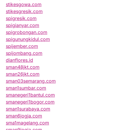
stikesgowa.com
stikesgresik.com
spigresik.com
spigianyar.com
spigrobongan.com
spigunungkidul.com
spijember.com
spijombang.com
dianflores.id
sman48jkt.com
sman26jkt.com
sman03semarang.com
sman1sumbar.com
smanegeri1bantul.com
smanegeri1bogor.com
sman1surabaya.com
sman6jogja.com
sma1magelang.com
sman9jogja.com