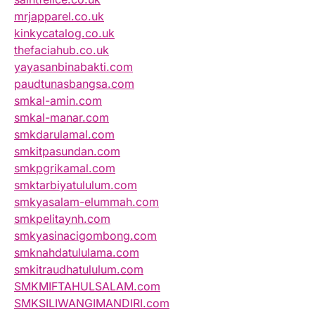
mrjapparel.co.uk
kinkycatalog.co.uk
thefaciahub.co.uk
yayasanbinabakti.com
paudtunasbangsa.com
smkal-amin.com
smkal-manar.com
smkdarulamal.com
smkitpasundan.com
smkpgrikamal.com
smktarbiyatululum.com
smkyasalam-elummah.com
smkpelitaynh.com
smkyasinacigombong.com
smknahdatululama.com
smkitraudhatululum.com
SMKMIFTAHULSALAM.com
SMKSILIWANGIMANDIRI.com