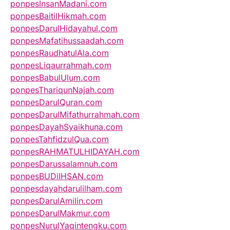
ponpesInsanMadani.com
ponpesBaitilHikmah.com
ponpesDarulHidayahul.com
ponpesMafatihussaadah.com
ponpesRaudhatulAla.com
ponpesLiqaurrahmah.com
ponpesBabulUlum.com
ponpesThariqunNajah.com
ponpesDarulQuran.com
ponpesDarulMifathurrahmah.com
ponpesDayahSyaikhuna.com
ponpesTahfidzulQua.com
ponpesRAHMATULHIDAYAH.com
ponpesDarussalamnuh.com
ponpesBUDiIHSAN.com
ponpesdayahdarulilham.com
ponpesDarulAmilin.com
ponpesDarulMakmur.com
ponpesNurulYaqintengku.com