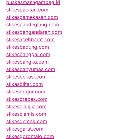
puskesmasngambeg.id
stikespacitan.com
stikespamekasan.com
stikespandeglang.com
stikespangandaran.com
stikesacehbarat.com
stikesbadung.com
stikesbanggai.com
stikesbangka.com
stikesbanyumas.com
stikesbekasi.com
stikesblitar.com
stikesbogor.com
stikesbrebes.com
stikescianjur.com
stikesciamis.com
stikesdemak.com
stikesgarut.com
stikesgorontalo.com