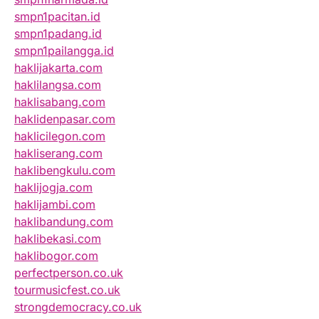
smpn1pacitan.id
smpn1padang.id
smpn1pailangga.id
haklijakarta.com
haklilangsa.com
haklisabang.com
haklidenpasar.com
haklicilegon.com
hakliserang.com
haklibengkulu.com
haklijogja.com
haklijambi.com
haklibandung.com
haklibekasi.com
haklibogor.com
perfectperson.co.uk
tourmusicfest.co.uk
strongdemocracy.co.uk