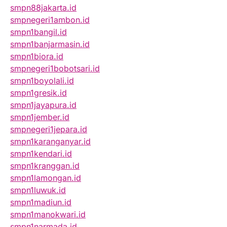
smpn88jakarta.id
smpnegeri1ambon.id
smpn1bangil.id
smpn1banjarmasin.id
smpn1biora.id
smpnegeri1bobotsari.id
smpn1boyolali.id
smpn1gresik.id
smpn1jayapura.id
smpn1jember.id
smpnegeri1jepara.id
smpn1karanganyar.id
smpn1kendari.id
smpn1kranggan.id
smpn1lamongan.id
smpn1luwuk.id
smpn1madiun.id
smpn1manokwari.id
smpn1narmada.id