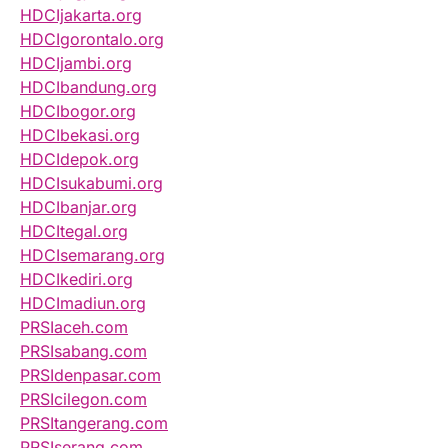
HDCIjakarta.org
HDCIgorontalo.org
HDCIjambi.org
HDCIbandung.org
HDCIbogor.org
HDCIbekasi.org
HDCIdepok.org
HDCIsukabumi.org
HDCIbanjar.org
HDCItegal.org
HDCIsemarang.org
HDCIkediri.org
HDCImadiun.org
PRSIaceh.com
PRSIsabang.com
PRSIdenpasar.com
PRSIcilegon.com
PRSItangerang.com
PRSIserang.com