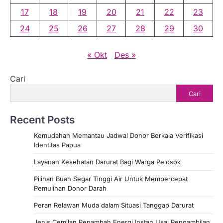
17
18
19
20
21
22
23
24
25
26
27
28
29
30
« Okt
Des »
Cari
Cari
Recent Posts
Kemudahan Memantau Jadwal Donor Berkala Verifikasi
Identitas Papua
Layanan Kesehatan Darurat Bagi Warga Pelosok
Pilihan Buah Segar Tinggi Air Untuk Mempercepat
Pemulihan Donor Darah
Peran Relawan Muda dalam Situasi Tanggap Darurat
Jenis Cemilan Penambah Energi Instan Usai Pengambilan