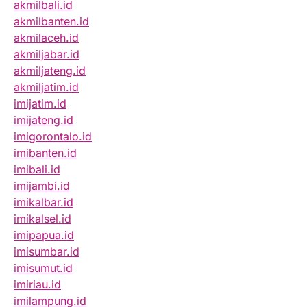
akmilbali.id
akmilbanten.id
akmilaceh.id
akmiljabar.id
akmiljateng.id
akmiljatim.id
imijatim.id
imijateng.id
imigorontalo.id
imibanten.id
imibali.id
imijambi.id
imikalbar.id
imikalsel.id
imipapua.id
imisumbar.id
imisumut.id
imiriau.id
imilampung.id