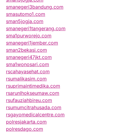
smanegeri3bandung.com
smasutomo1.com
sman5jogja.com
smanegeri1tangerang.com
sma1purworejo.com
smanegeri1jember.com
sman2bekasi.com
smanegeri47jkt.com
sma1wonosari.com
rscahayasehat.com
rsumalikasim.com
rsuprimaintimedika.com
rsarunlhokseumaw.com
rsufauziahbireu.com
rsumumcitrahusada.com
rsgayomedicalcentre.com
polresjakarta.com
polresdago.com