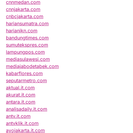
cnnmedan.com
cnnjakarta.com
cnbcjakarta.com
hariansumatra.com
harianikn.com
bandungtimes.com
sumutekspres.com
lampungpos.com
mediasulawesi.com
mediajabodetabek.com
kabarflores.com
seputarmetro.com
aktual.it.com
akurat.it.com
antara.it.com
analisadaily.it.com
antv.it.com
antvklik.it.com
ayojakarta.it.com