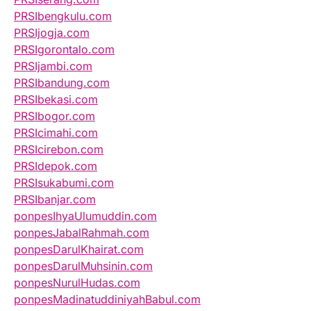
PRSIbengkulu.com
PRSIjogja.com
PRSIgorontalo.com
PRSIjambi.com
PRSIbandung.com
PRSIbekasi.com
PRSIbogor.com
PRSIcimahi.com
PRSIcirebon.com
PRSIdepok.com
PRSIsukabumi.com
PRSIbanjar.com
ponpesIhyaUlumuddin.com
ponpesJabalRahmah.com
ponpesDarulKhairat.com
ponpesDarulMuhsinin.com
ponpesNurulHudas.com
ponpesMadinatuddiniyahBabul.com