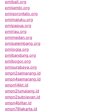
pmibali.org
pmijambi.org
pmigorontalo.org
pmimaluku.org
pmipapua.org
pmiriau.org
pmimedan.org
pmipalembang.org
pmijogja.org
pmibandung.org
pmibogor.org
pmisurabaya.org
smpn2semarang.id
smpn4semarang.id
smpn14jkt.id
smpn2lumajang.id
smpn2sutojayan.id
smpn4blitar.id
smpn78jakarta.id