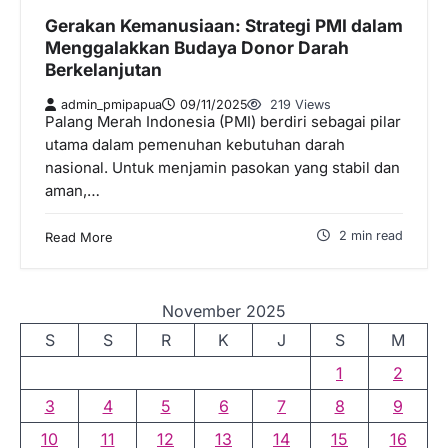
Gerakan Kemanusiaan: Strategi PMI dalam
Menggalakkan Budaya Donor Darah
Berkelanjutan
admin_pmipapua
09/11/2025
219 Views
Palang Merah Indonesia (PMI) berdiri sebagai pilar
utama dalam pemenuhan kebutuhan darah
nasional. Untuk menjamin pasokan yang stabil dan
aman,…
2 min read
Read More
November 2025
S
S
R
K
J
S
M
1
2
3
4
5
6
7
8
9
10
11
12
13
14
15
16