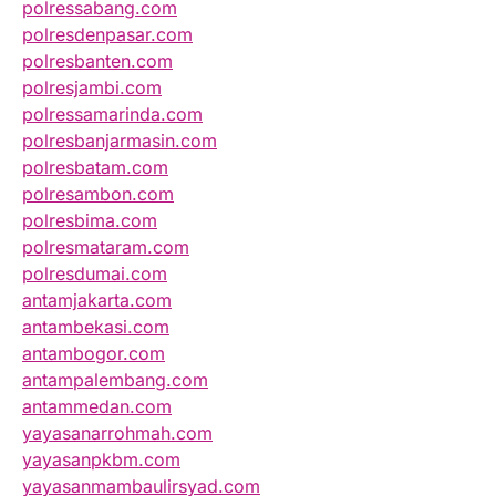
polressabang.com
polresdenpasar.com
polresbanten.com
polresjambi.com
polressamarinda.com
polresbanjarmasin.com
polresbatam.com
polresambon.com
polresbima.com
polresmataram.com
polresdumai.com
antamjakarta.com
antambekasi.com
antambogor.com
antampalembang.com
antammedan.com
yayasanarrohmah.com
yayasanpkbm.com
yayasanmambaulirsyad.com