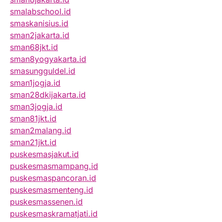
smalabschool.id
smaskanisius.id
sman2jakarta.id
sman68jkt.id
sman8yogyakarta.id
smasungguldel.id
sman1jogja.id
sman28dkijakarta.id
sman3jogja.id
sman81jkt.id
sman2malang.id
sman21jkt.id
puskesmasjakut.id
puskesmasmampang.id
puskesmaspancoran.id
puskesmasmenteng.id
puskesmassenen.id
puskesmaskramatjati.id