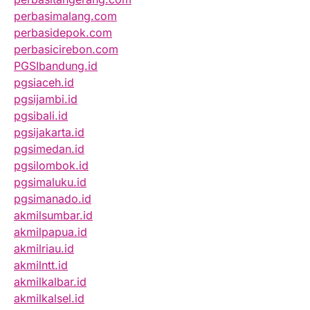
perbasimalang.com
perbasidepok.com
perbasicirebon.com
PGSIbandung.id
pgsiaceh.id
pgsijambi.id
pgsibali.id
pgsijakarta.id
pgsimedan.id
pgsilombok.id
pgsimaluku.id
pgsimanado.id
akmilsumbar.id
akmilpapua.id
akmilriau.id
akmilntt.id
akmilkalbar.id
akmilkalsel.id