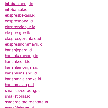
infobantaeng.id
infobantul.id
ekspresbekasi.id
ekspresbone.id
eksprescianjur.id
ekspresgresik.id
ekspresgorontalo.id
ekspresindramayu.id
harianjepara.id
hariankarawang.id
hariankediri.id
harianlamongan.id
harianlumajang.id
harianmajalengka.id
harianmalang.id
smanics-serpong.id
smakstlouis.id
smapraditadirgantara.id
sman8jakarta.id