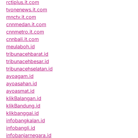
rctiplus.it.com
tvonenews.it.com
mnctv.it.com
cnnmedan.it.com
cnnmetro.it.com
cnnbali.it.com
meulaboh.id
tribunacehbarat.id
tribunacehbesar.id
tribunacehselatan.id
ayoagam.id
ayoasahan.id
ayoasmat.id
klikBalangan.id
klikBandung.id
klikbanggai.id
infobangkalan.id
infobangli.id
infobanjarnegara.id