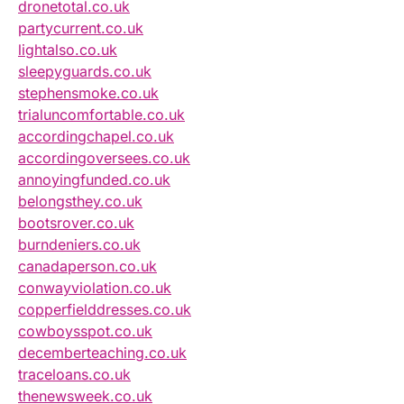
dronetotal.co.uk
partycurrent.co.uk
lightalso.co.uk
sleepyguards.co.uk
stephensmoke.co.uk
trialuncomfortable.co.uk
accordingchapel.co.uk
accordingoversees.co.uk
annoyingfunded.co.uk
belongsthey.co.uk
bootsrover.co.uk
burndeniers.co.uk
canadaperson.co.uk
conwayviolation.co.uk
copperfielddresses.co.uk
cowboysspot.co.uk
decemberteaching.co.uk
traceloans.co.uk
thenewsweek.co.uk