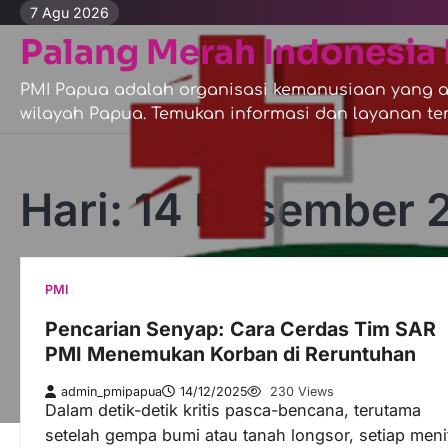
Skip
7 Agu 2026
to
Palang Merah Indonesia 
content
PMI Papua adalah organisasi kemanusiaan yang ak
wilayah Papua. Temukan informasi dan layanan ter
Hari:
14 Desember 
PMI
Pencarian Senyap: Cara Cerdas Tim SAR
PMI Menemukan Korban di Reruntuhan
admin_pmipapua
14/12/2025
230 Views
Dalam detik-detik kritis pasca-bencana, terutama
setelah gempa bumi atau tanah longsor, setiap meni