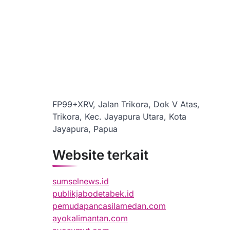
FP99+XRV, Jalan Trikora, Dok V Atas,
Trikora, Kec. Jayapura Utara, Kota
Jayapura, Papua
Website terkait
sumselnews.id
publikjabodetabek.id
pemudapancasilamedan.com
ayokalimantan.com