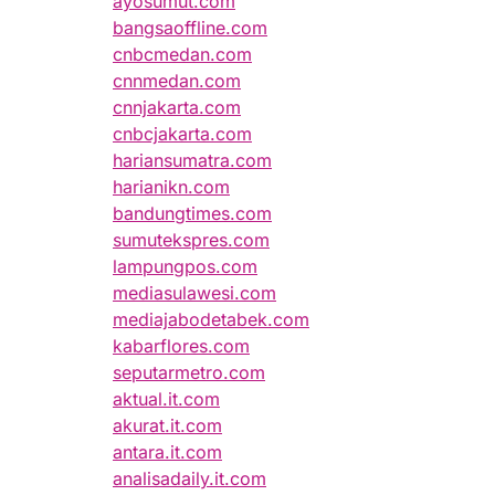
ayosumut.com
bangsaoffline.com
cnbcmedan.com
cnnmedan.com
cnnjakarta.com
cnbcjakarta.com
hariansumatra.com
harianikn.com
bandungtimes.com
sumutekspres.com
lampungpos.com
mediasulawesi.com
mediajabodetabek.com
kabarflores.com
seputarmetro.com
aktual.it.com
akurat.it.com
antara.it.com
analisadaily.it.com