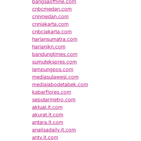
bangsaoffline.com
cnbcmedan.com
cnnmedan.com
cnnjakarta.com
cnbcjakarta.com
hariansumatra.com
harianikn.com
bandungtimes.com
sumutekspres.com
lampungpos.com
mediasulawesi.com
mediajabodetabek.com
kabarflores.com
seputarmetro.com
aktual.it.com
akurat.it.com
antara.it.com
analisadaily.it.com
antv.it.com