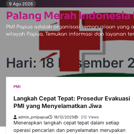
Skip
9 Agu 2026
to
Palang Merah Indonesia 
content
PMI Papua adalah organisasi kemanusiaan yang ak
wilayah Papua. Temukan informasi dan layanan ter
Hari:
18 Desember 
PMI
Langkah Cepat Tepat: Prosedur Evakuasi
PMI yang Menyelamatkan Jiwa
admin_pmipapua
18/12/2025
212 Views
Menerapkan langkah cepat tepat dalam setiap
operasi pencarian dan penyelamatan merupakan