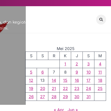
VISI & MISI
COMMUNITY
 dan kegiatan sosial di
ini.
EVENTS
Mei 2025
S
S
R
K
J
S
M
1
2
3
4
5
6
7
8
9
10
11
12
13
14
15
16
17
18
19
20
21
22
23
24
25
26
27
28
29
30
31
« Apr
Jun »