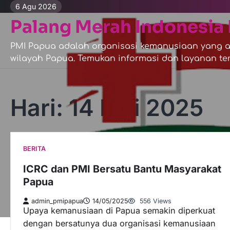
Skip
6 Agu 2026
to
Palang Merah Indonesia 
content
PMI Papua adalah organisasi kemanusiaan yang ak
wilayah Papua. Temukan informasi dan layanan ter
Hari:
14 Mei 2025
BERITA
ICRC dan PMI Bersatu Bantu Masyarakat
Papua
admin_pmipapua
14/05/2025
556 Views
Upaya kemanusiaan di Papua semakin diperkuat
dengan bersatunya dua organisasi kemanusiaan