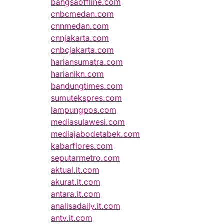
bangsaoffline.com
cnbcmedan.com
cnnmedan.com
cnnjakarta.com
cnbcjakarta.com
hariansumatra.com
harianikn.com
bandungtimes.com
sumutekspres.com
lampungpos.com
mediasulawesi.com
mediajabodetabek.com
kabarflores.com
seputarmetro.com
aktual.it.com
akurat.it.com
antara.it.com
analisadaily.it.com
antv.it.com