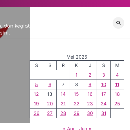
VISI & MISI
COMMUNITY
 dan kegiatan sosial di
ini.
EVENTS
Mei 2025
S
S
R
K
J
S
M
1
2
3
4
5
6
7
8
9
10
11
12
13
14
15
16
17
18
19
20
21
22
23
24
25
26
27
28
29
30
31
« Apr
Jun »