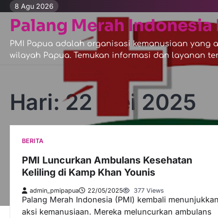
Skip
8 Agu 2026
to
Palang Merah Indonesia 
content
PMI Papua adalah organisasi kemanusiaan yang ak
wilayah Papua. Temukan informasi dan layanan ter
Hari:
22 Mei 2025
BERITA
PMI Luncurkan Ambulans Kesehatan
Keliling di Kamp Khan Younis
admin_pmipapua
22/05/2025
377 Views
Palang Merah Indonesia (PMI) kembali menunjukka
aksi kemanusiaan. Mereka meluncurkan ambulans