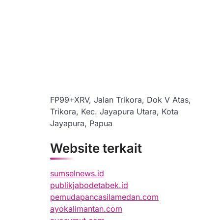
FP99+XRV, Jalan Trikora, Dok V Atas,
Trikora, Kec. Jayapura Utara, Kota
Jayapura, Papua
Website terkait
sumselnews.id
publikjabodetabek.id
pemudapancasilamedan.com
ayokalimantan.com