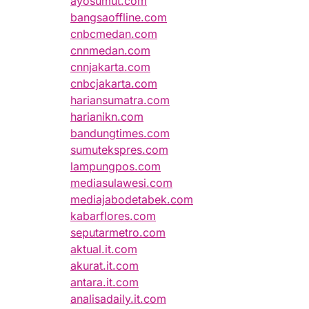
ayosumut.com
bangsaoffline.com
cnbcmedan.com
cnnmedan.com
cnnjakarta.com
cnbcjakarta.com
hariansumatra.com
harianikn.com
bandungtimes.com
sumutekspres.com
lampungpos.com
mediasulawesi.com
mediajabodetabek.com
kabarflores.com
seputarmetro.com
aktual.it.com
akurat.it.com
antara.it.com
analisadaily.it.com