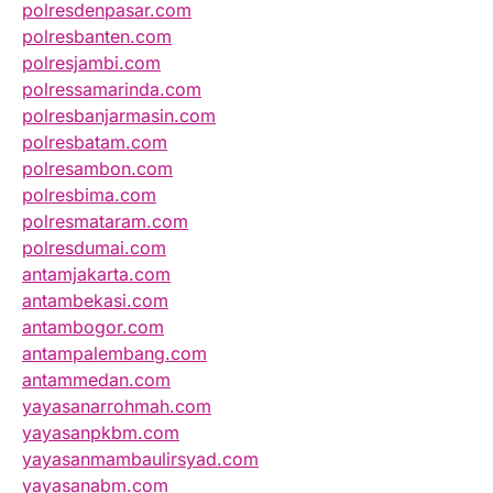
polresdenpasar.com
polresbanten.com
polresjambi.com
polressamarinda.com
polresbanjarmasin.com
polresbatam.com
polresambon.com
polresbima.com
polresmataram.com
polresdumai.com
antamjakarta.com
antambekasi.com
antambogor.com
antampalembang.com
antammedan.com
yayasanarrohmah.com
yayasanpkbm.com
yayasanmambaulirsyad.com
yayasanabm.com