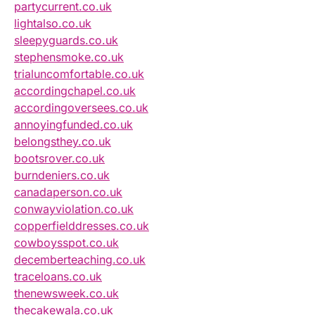
partycurrent.co.uk
lightalso.co.uk
sleepyguards.co.uk
stephensmoke.co.uk
trialuncomfortable.co.uk
accordingchapel.co.uk
accordingoversees.co.uk
annoyingfunded.co.uk
belongsthey.co.uk
bootsrover.co.uk
burndeniers.co.uk
canadaperson.co.uk
conwayviolation.co.uk
copperfielddresses.co.uk
cowboysspot.co.uk
decemberteaching.co.uk
traceloans.co.uk
thenewsweek.co.uk
thecakewala.co.uk