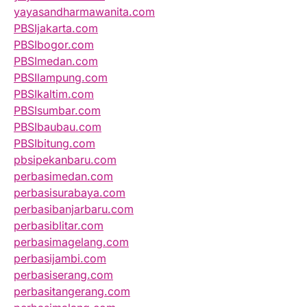
yayasandharmawanita.com
PBSIjakarta.com
PBSIbogor.com
PBSImedan.com
PBSIlampung.com
PBSIkaltim.com
PBSIsumbar.com
PBSIbaubau.com
PBSIbitung.com
pbsipekanbaru.com
perbasimedan.com
perbasisurabaya.com
perbasibanjarbaru.com
perbasiblitar.com
perbasimagelang.com
perbasijambi.com
perbasiserang.com
perbasitangerang.com