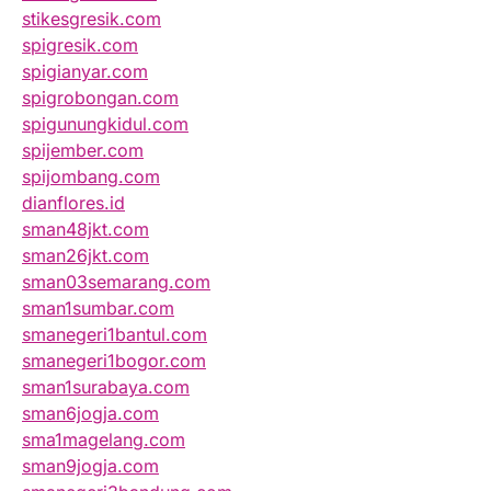
stikesgresik.com
spigresik.com
spigianyar.com
spigrobongan.com
spigunungkidul.com
spijember.com
spijombang.com
dianflores.id
sman48jkt.com
sman26jkt.com
sman03semarang.com
sman1sumbar.com
smanegeri1bantul.com
smanegeri1bogor.com
sman1surabaya.com
sman6jogja.com
sma1magelang.com
sman9jogja.com