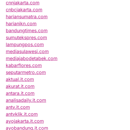
cnnjakarta.com
cnbcjakarta.com
hariansumatra.com
harianikn.com
bandungtimes.com
sumutekspres.com
lampungpos.com
mediasulawesi.com
mediajabodetabek.com
kabarflores.com
seputarmetro.com
aktual.it.com
akurat.it.com
antara.it.com
analisadaily.it.com
antv.it.com
antvklik.it.com
ayojakarta.it.com
ayobandung.it.com