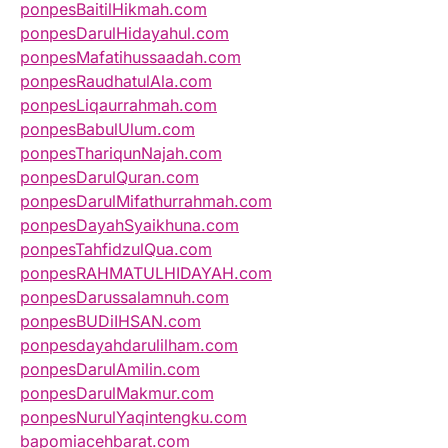
ponpesBaitilHikmah.com
ponpesDarulHidayahul.com
ponpesMafatihussaadah.com
ponpesRaudhatulAla.com
ponpesLiqaurrahmah.com
ponpesBabulUlum.com
ponpesThariqunNajah.com
ponpesDarulQuran.com
ponpesDarulMifathurrahmah.com
ponpesDayahSyaikhuna.com
ponpesTahfidzulQua.com
ponpesRAHMATULHIDAYAH.com
ponpesDarussalamnuh.com
ponpesBUDiIHSAN.com
ponpesdayahdarulilham.com
ponpesDarulAmilin.com
ponpesDarulMakmur.com
ponpesNurulYaqintengku.com
bapomiacehbarat.com