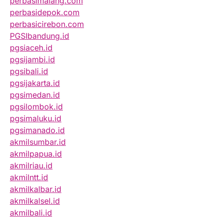
perbasimalang.com
perbasidepok.com
perbasicirebon.com
PGSIbandung.id
pgsiaceh.id
pgsijambi.id
pgsibali.id
pgsijakarta.id
pgsimedan.id
pgsilombok.id
pgsimaluku.id
pgsimanado.id
akmilsumbar.id
akmilpapua.id
akmilriau.id
akmilntt.id
akmilkalbar.id
akmilkalsel.id
akmilbali.id