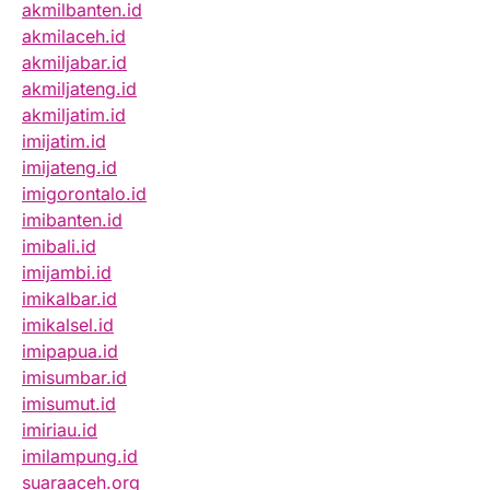
akmilbanten.id
akmilaceh.id
akmiljabar.id
akmiljateng.id
akmiljatim.id
imijatim.id
imijateng.id
imigorontalo.id
imibanten.id
imibali.id
imijambi.id
imikalbar.id
imikalsel.id
imipapua.id
imisumbar.id
imisumut.id
imiriau.id
imilampung.id
suaraaceh.org