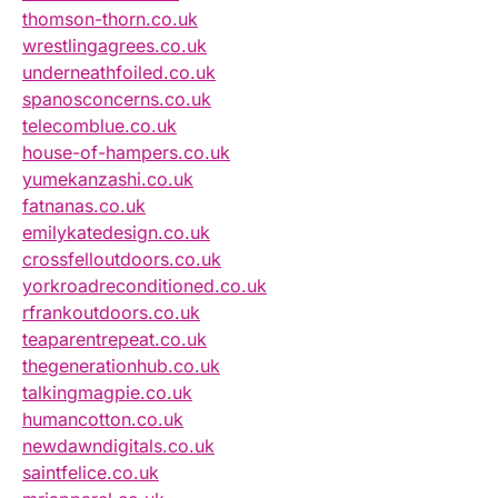
thomson-thorn.co.uk
wrestlingagrees.co.uk
underneathfoiled.co.uk
spanosconcerns.co.uk
telecomblue.co.uk
house-of-hampers.co.uk
yumekanzashi.co.uk
fatnanas.co.uk
emilykatedesign.co.uk
crossfelloutdoors.co.uk
yorkroadreconditioned.co.uk
rfrankoutdoors.co.uk
teaparentrepeat.co.uk
thegenerationhub.co.uk
talkingmagpie.co.uk
humancotton.co.uk
newdawndigitals.co.uk
saintfelice.co.uk