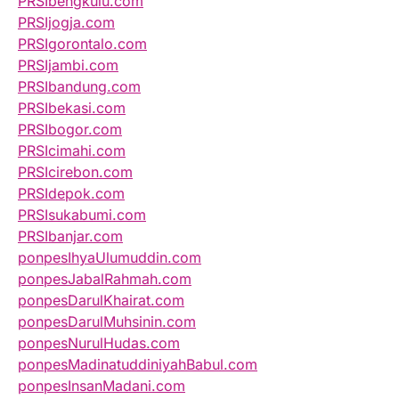
PRSIbengkulu.com
PRSIjogja.com
PRSIgorontalo.com
PRSIjambi.com
PRSIbandung.com
PRSIbekasi.com
PRSIbogor.com
PRSIcimahi.com
PRSIcirebon.com
PRSIdepok.com
PRSIsukabumi.com
PRSIbanjar.com
ponpesIhyaUlumuddin.com
ponpesJabalRahmah.com
ponpesDarulKhairat.com
ponpesDarulMuhsinin.com
ponpesNurulHudas.com
ponpesMadinatuddiniyahBabul.com
ponpesInsanMadani.com