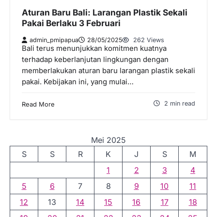
Aturan Baru Bali: Larangan Plastik Sekali
Pakai Berlaku 3 Februari
admin_pmipapua
28/05/2025
262 Views
Bali terus menunjukkan komitmen kuatnya
terhadap keberlanjutan lingkungan dengan
memberlakukan aturan baru larangan plastik sekali
pakai. Kebijakan ini, yang mulai…
2 min read
Read More
Mei 2025
S
S
R
K
J
S
M
1
2
3
4
5
6
7
8
9
10
11
12
13
14
15
16
17
18