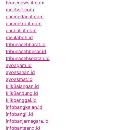
tvonenews.it.com
mnctv.it.com
cnnmedan.it.com
cnnmetro.it.com
cnnbali.it.com
meulaboh.id
tribunacehbarat.id
tribunacehbesar.id
tribunacehselatan.id
ayoagam.id
ayoasahan.id
ayoasmat.id
klikBalangan.id
klikBandung.id
klikbanggai.id
infobangkalan.id
infobangli.id
infobanjarnegara.id
infobantaeng.id