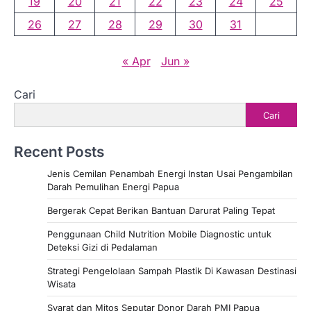
19
20
21
22
23
24
25
26
27
28
29
30
31
« Apr
Jun »
Cari
Cari
Recent Posts
Jenis Cemilan Penambah Energi Instan Usai Pengambilan
Darah Pemulihan Energi Papua
Bergerak Cepat Berikan Bantuan Darurat Paling Tepat
Penggunaan Child Nutrition Mobile Diagnostic untuk
Deteksi Gizi di Pedalaman
Strategi Pengelolaan Sampah Plastik Di Kawasan Destinasi
Wisata
Syarat dan Mitos Seputar Donor Darah PMI Papua