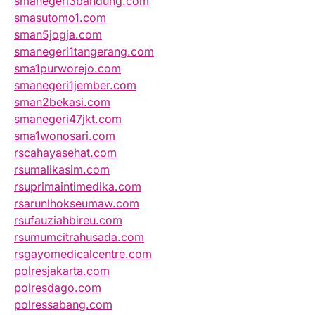
smanegeri3bandung.com
smasutomo1.com
sman5jogja.com
smanegeri1tangerang.com
sma1purworejo.com
smanegeri1jember.com
sman2bekasi.com
smanegeri47jkt.com
sma1wonosari.com
rscahayasehat.com
rsumalikasim.com
rsuprimaintimedika.com
rsarunlhokseumaw.com
rsufauziahbireu.com
rsumumcitrahusada.com
rsgayomedicalcentre.com
polresjakarta.com
polresdago.com
polressabang.com