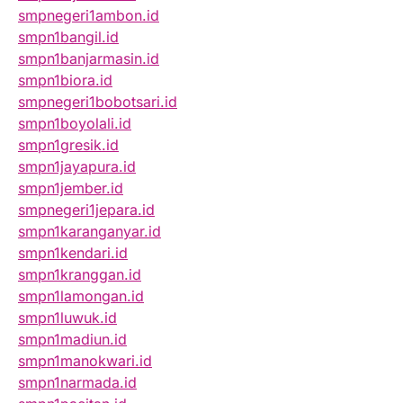
smpnegeri1ambon.id
smpn1bangil.id
smpn1banjarmasin.id
smpn1biora.id
smpnegeri1bobotsari.id
smpn1boyolali.id
smpn1gresik.id
smpn1jayapura.id
smpn1jember.id
smpnegeri1jepara.id
smpn1karanganyar.id
smpn1kendari.id
smpn1kranggan.id
smpn1lamongan.id
smpn1luwuk.id
smpn1madiun.id
smpn1manokwari.id
smpn1narmada.id