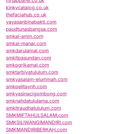
mrjapparel.co.uk
kinkycatalog.co.uk
thefaciahub.co.uk
yayasanbinabakti.com
paudtunasbangsa.com
smkal-amin.com
smkal-manar.com
smkdarulamal.com
smkitpasundan.com
smkpgrikamal.com
smktarbiyatululum.com
smkyasalam-elummah.com
smkpelitaynh.com
smkyasinacigombong.com
smknahdatululama.com
smkitraudhatululum.com
SMKMIFTAHULSALAM.com
SMKSILIWANGIMANDIRI.com
SMKMANDIRIBERKAH.com