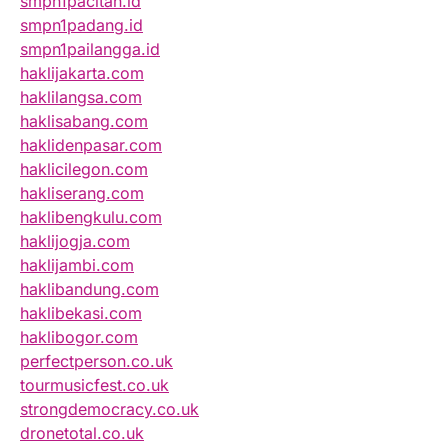
smpn1pacitan.id
smpn1padang.id
smpn1pailangga.id
haklijakarta.com
haklilangsa.com
haklisabang.com
haklidenpasar.com
haklicilegon.com
hakliserang.com
haklibengkulu.com
haklijogja.com
haklijambi.com
haklibandung.com
haklibekasi.com
haklibogor.com
perfectperson.co.uk
tourmusicfest.co.uk
strongdemocracy.co.uk
dronetotal.co.uk