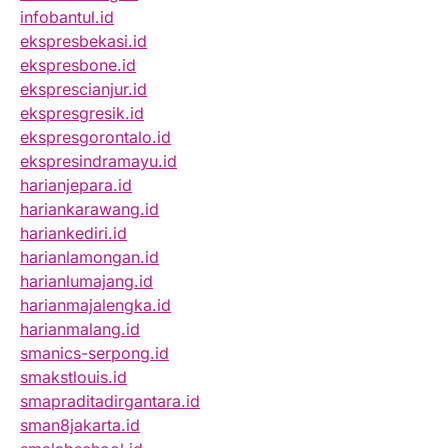
infobantul.id
ekspresbekasi.id
ekspresbone.id
eksprescianjur.id
ekspresgresik.id
ekspresgorontalo.id
ekspresindramayu.id
harianjepara.id
hariankarawang.id
hariankediri.id
harianlamongan.id
harianlumajang.id
harianmajalengka.id
harianmalang.id
smanics-serpong.id
smakstlouis.id
smapraditadirgantara.id
sman8jakarta.id