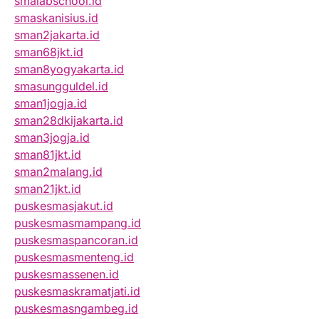
smalabschool.id
smaskanisius.id
sman2jakarta.id
sman68jkt.id
sman8yogyakarta.id
smasungguldel.id
sman1jogja.id
sman28dkijakarta.id
sman3jogja.id
sman81jkt.id
sman2malang.id
sman21jkt.id
puskesmasjakut.id
puskesmasmampang.id
puskesmaspancoran.id
puskesmasmenteng.id
puskesmassenen.id
puskesmaskramatjati.id
puskesmasngambeg.id