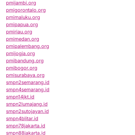
pmijambi.org
pmigorontalo.org
pmimaluku.org
pmipapua.org
pmiriau.org
pmimedan.org
pmipalembang.org
pmijogja.org
pmibandung.org
pmibogor.org
pmisurabaya.org
smpn2semarang.id
smpn4semarang.id
smpn14jkt.id
smpn2lumajang.id
smpn2sutojayan.id
smpn4blitar.id
smpn78jakarta.id
smpn88jakarta.id