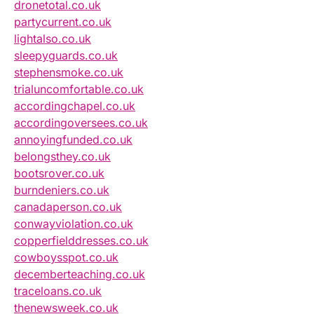
dronetotal.co.uk
partycurrent.co.uk
lightalso.co.uk
sleepyguards.co.uk
stephensmoke.co.uk
trialuncomfortable.co.uk
accordingchapel.co.uk
accordingoversees.co.uk
annoyingfunded.co.uk
belongsthey.co.uk
bootsrover.co.uk
burndeniers.co.uk
canadaperson.co.uk
conwayviolation.co.uk
copperfielddresses.co.uk
cowboysspot.co.uk
decemberteaching.co.uk
traceloans.co.uk
thenewsweek.co.uk