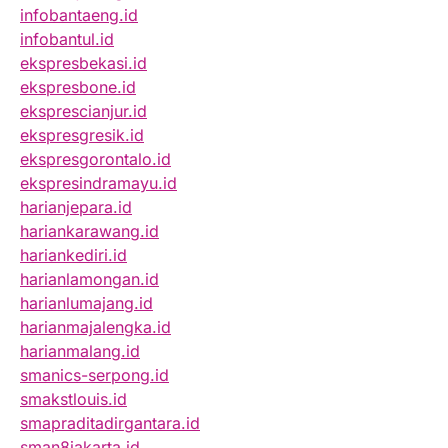
infobantaeng.id
infobantul.id
ekspresbekasi.id
ekspresbone.id
eksprescianjur.id
ekspresgresik.id
ekspresgorontalo.id
ekspresindramayu.id
harianjepara.id
hariankarawang.id
hariankediri.id
harianlamongan.id
harianlumajang.id
harianmajalengka.id
harianmalang.id
smanics-serpong.id
smakstlouis.id
smapraditadirgantara.id
sman8jakarta.id