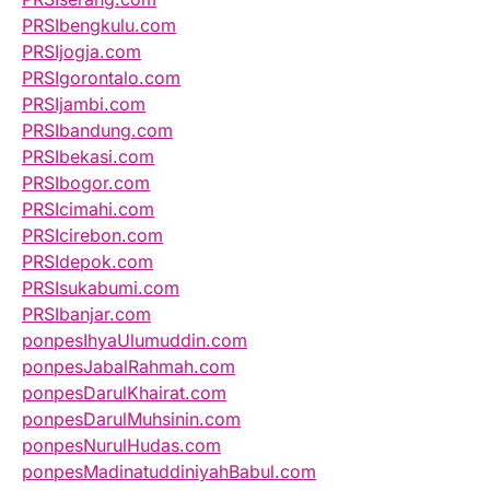
PRSIbengkulu.com
PRSIjogja.com
PRSIgorontalo.com
PRSIjambi.com
PRSIbandung.com
PRSIbekasi.com
PRSIbogor.com
PRSIcimahi.com
PRSIcirebon.com
PRSIdepok.com
PRSIsukabumi.com
PRSIbanjar.com
ponpesIhyaUlumuddin.com
ponpesJabalRahmah.com
ponpesDarulKhairat.com
ponpesDarulMuhsinin.com
ponpesNurulHudas.com
ponpesMadinatuddiniyahBabul.com