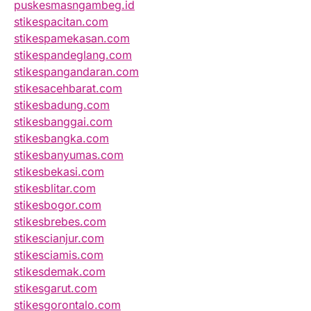
puskesmasngambeg.id
stikespacitan.com
stikespamekasan.com
stikespandeglang.com
stikespangandaran.com
stikesacehbarat.com
stikesbadung.com
stikesbanggai.com
stikesbangka.com
stikesbanyumas.com
stikesbekasi.com
stikesblitar.com
stikesbogor.com
stikesbrebes.com
stikescianjur.com
stikesciamis.com
stikesdemak.com
stikesgarut.com
stikesgorontalo.com