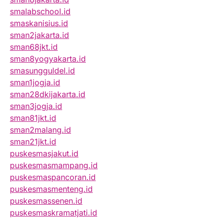
smalabschool.id
smaskanisius.id
sman2jakarta.id
sman68jkt.id
sman8yogyakarta.id
smasungguldel.id
sman1jogja.id
sman28dkijakarta.id
sman3jogja.id
sman81jkt.id
sman2malang.id
sman21jkt.id
puskesmasjakut.id
puskesmasmampang.id
puskesmaspancoran.id
puskesmasmenteng.id
puskesmassenen.id
puskesmaskramatjati.id