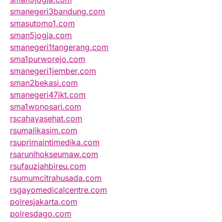
smanegeri3bandung.com
smasutomo1.com
sman5jogja.com
smanegeri1tangerang.com
sma1purworejo.com
smanegeri1jember.com
sman2bekasi.com
smanegeri47jkt.com
sma1wonosari.com
rscahayasehat.com
rsumalikasim.com
rsuprimaintimedika.com
rsarunlhokseumaw.com
rsufauziahbireu.com
rsumumcitrahusada.com
rsgayomedicalcentre.com
polresjakarta.com
polresdago.com