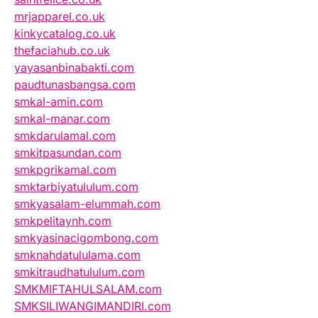
mrjapparel.co.uk
kinkycatalog.co.uk
thefaciahub.co.uk
yayasanbinabakti.com
paudtunasbangsa.com
smkal-amin.com
smkal-manar.com
smkdarulamal.com
smkitpasundan.com
smkpgrikamal.com
smktarbiyatululum.com
smkyasalam-elummah.com
smkpelitaynh.com
smkyasinacigombong.com
smknahdatululama.com
smkitraudhatululum.com
SMKMIFTAHULSALAM.com
SMKSILIWANGIMANDIRI.com