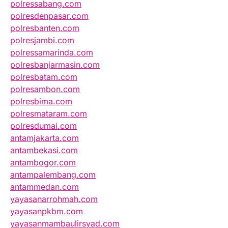
polressabang.com
polresdenpasar.com
polresbanten.com
polresjambi.com
polressamarinda.com
polresbanjarmasin.com
polresbatam.com
polresambon.com
polresbima.com
polresmataram.com
polresdumai.com
antamjakarta.com
antambekasi.com
antambogor.com
antampalembang.com
antammedan.com
yayasanarrohmah.com
yayasanpkbm.com
yayasanmambaulirsyad.com