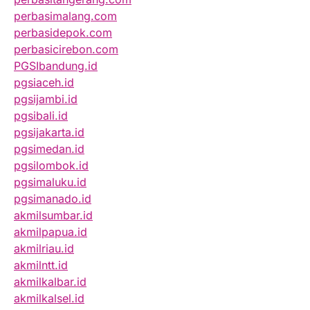
perbasimalang.com
perbasidepok.com
perbasicirebon.com
PGSIbandung.id
pgsiaceh.id
pgsijambi.id
pgsibali.id
pgsijakarta.id
pgsimedan.id
pgsilombok.id
pgsimaluku.id
pgsimanado.id
akmilsumbar.id
akmilpapua.id
akmilriau.id
akmilntt.id
akmilkalbar.id
akmilkalsel.id