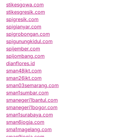
stikesgowa.com
stikesgresik.com
spigresik.com
spigianyar.com
spigrobongan.com
spigunungkidul.com
spijember.com
spijombang.com
dianflores.id
sman48jkt.com
sman26jkt.com
sman03semarang.com
sman1sumbar.com
smanegeri1bantul.com
smanegeri1bogor.com
sman1surabaya.com
sman6jogja.com
sma1magelang.com
sman9jogja.com