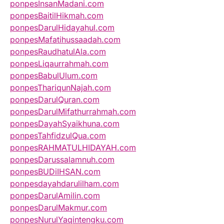
ponpesInsanMadani.com
ponpesBaitilHikmah.com
ponpesDarulHidayahul.com
ponpesMafatihussaadah.com
ponpesRaudhatulAla.com
ponpesLiqaurrahmah.com
ponpesBabulUlum.com
ponpesThariqunNajah.com
ponpesDarulQuran.com
ponpesDarulMifathurrahmah.com
ponpesDayahSyaikhuna.com
ponpesTahfidzulQua.com
ponpesRAHMATULHIDAYAH.com
ponpesDarussalamnuh.com
ponpesBUDiIHSAN.com
ponpesdayahdarulilham.com
ponpesDarulAmilin.com
ponpesDarulMakmur.com
ponpesNurulYaqintengku.com