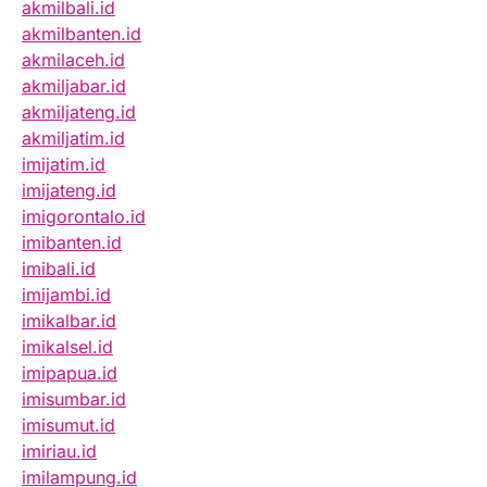
akmilbali.id
akmilbanten.id
akmilaceh.id
akmiljabar.id
akmiljateng.id
akmiljatim.id
imijatim.id
imijateng.id
imigorontalo.id
imibanten.id
imibali.id
imijambi.id
imikalbar.id
imikalsel.id
imipapua.id
imisumbar.id
imisumut.id
imiriau.id
imilampung.id