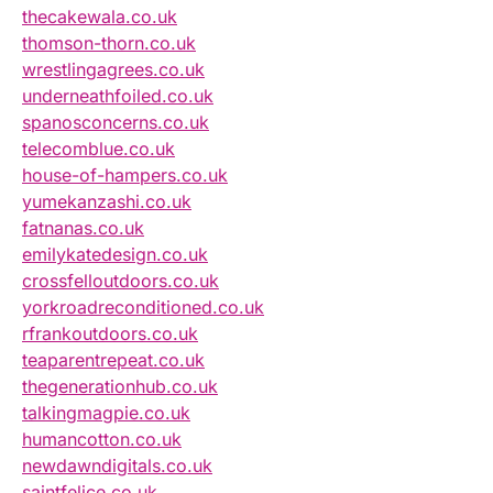
thecakewala.co.uk
thomson-thorn.co.uk
wrestlingagrees.co.uk
underneathfoiled.co.uk
spanosconcerns.co.uk
telecomblue.co.uk
house-of-hampers.co.uk
yumekanzashi.co.uk
fatnanas.co.uk
emilykatedesign.co.uk
crossfelloutdoors.co.uk
yorkroadreconditioned.co.uk
rfrankoutdoors.co.uk
teaparentrepeat.co.uk
thegenerationhub.co.uk
talkingmagpie.co.uk
humancotton.co.uk
newdawndigitals.co.uk
saintfelice.co.uk