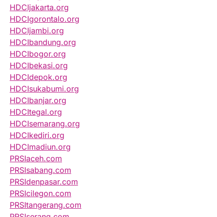
HDCIjakarta.org
HDCIgorontalo.org
HDCIjambi.org
HDCIbandung.org
HDCIbogor.org
HDCIbekasi.org
HDCIdepok.org
HDCIsukabumi.org
HDCIbanjar.org
HDCItegal.org
HDCIsemarang.org
HDCIkediri.org
HDCImadiun.org
PRSIaceh.com
PRSIsabang.com
PRSIdenpasar.com
PRSIcilegon.com
PRSItangerang.com
PRSIserang.com