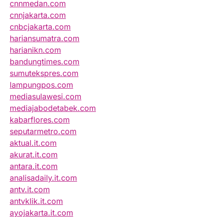
cnnmedan.com
cnnjakarta.com
cnbcjakarta.com
hariansumatra.com
harianikn.com
bandungtimes.com
sumutekspres.com
lampungpos.com
mediasulawesi.com
mediajabodetabek.com
kabarflores.com
seputarmetro.com
aktual.it.com
akurat.it.com
antara.it.com
analisadaily.it.com
antv.it.com
antvklik.it.com
ayojakarta.it.com