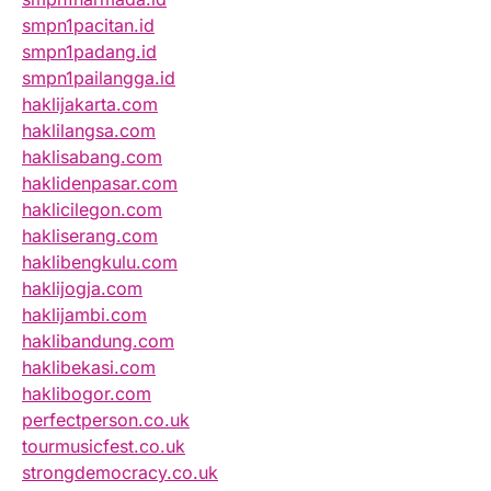
smpn1pacitan.id
smpn1padang.id
smpn1pailangga.id
haklijakarta.com
haklilangsa.com
haklisabang.com
haklidenpasar.com
haklicilegon.com
hakliserang.com
haklibengkulu.com
haklijogja.com
haklijambi.com
haklibandung.com
haklibekasi.com
haklibogor.com
perfectperson.co.uk
tourmusicfest.co.uk
strongdemocracy.co.uk