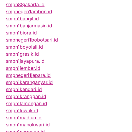
smpn88jakarta.id
smpnegeri1ambon.id
smpn1bangil.id
smpn1banjarmasin.id
smpn1biora.id
smpnegeri1bobotsari.id
smpn1boyolali.id
smpn1gresik.id
smpn1jayapura.id
smpn1jember.id
smpnegeri1jepara.id
smpn1karanganyar.id
smpn1kendari.id
smpn1kranggan.id
smpn1lamongan.id
smpn1luwuk.id
smpn1madiun.id
smpn1manokwari.id
smpn1narmada.id