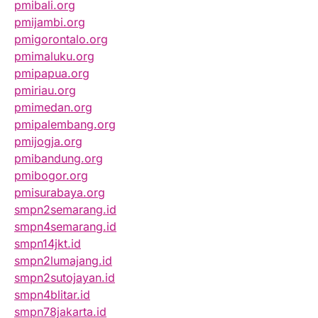
pmibali.org
pmijambi.org
pmigorontalo.org
pmimaluku.org
pmipapua.org
pmiriau.org
pmimedan.org
pmipalembang.org
pmijogja.org
pmibandung.org
pmibogor.org
pmisurabaya.org
smpn2semarang.id
smpn4semarang.id
smpn14jkt.id
smpn2lumajang.id
smpn2sutojayan.id
smpn4blitar.id
smpn78jakarta.id