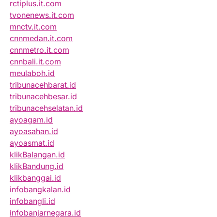
rctiplus.it.com
tvonenews.it.com
mnctv.it.com
cnnmedan.it.com
cnnmetro.it.com
cnnbali.it.com
meulaboh.id
tribunacehbarat.id
tribunacehbesar.id
tribunacehselatan.id
ayoagam.id
ayoasahan.id
ayoasmat.id
klikBalangan.id
klikBandung.id
klikbanggai.id
infobangkalan.id
infobangli.id
infobanjarnegara.id