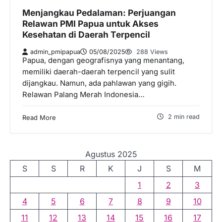
Menjangkau Pedalaman: Perjuangan
Relawan PMI Papua untuk Akses
Kesehatan di Daerah Terpencil
admin_pmipapua
05/08/2025
288 Views
Papua, dengan geografisnya yang menantang,
memiliki daerah-daerah terpencil yang sulit
dijangkau. Namun, ada pahlawan yang gigih.
Relawan Palang Merah Indonesia…
2 min read
Read More
Agustus 2025
S
S
R
K
J
S
M
1
2
3
4
5
6
7
8
9
10
11
12
13
14
15
16
17