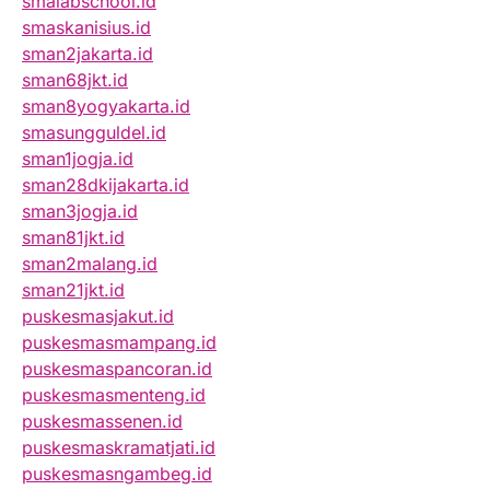
smalabschool.id
smaskanisius.id
sman2jakarta.id
sman68jkt.id
sman8yogyakarta.id
smasungguldel.id
sman1jogja.id
sman28dkijakarta.id
sman3jogja.id
sman81jkt.id
sman2malang.id
sman21jkt.id
puskesmasjakut.id
puskesmasmampang.id
puskesmaspancoran.id
puskesmasmenteng.id
puskesmassenen.id
puskesmaskramatjati.id
puskesmasngambeg.id