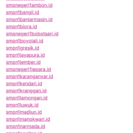
smpnegeri1ambon.id
smpn1bangil.id
smpn1banjarmasin.id
smpn1biora.id
smpnegeri1bobotsari.id
smpn1boyolali.id
smpn1gresik.id
smpn1jayapura.id
smpn1jember.id
smpnegeri1jepara.id
smpn1karanganyar.id
smpn1kendari.id
smpn1kranggan.id
smpn1lamongan.id
smpn1luwuk.id
smpn1madiun.id
smpn1manokwari.id
smpn1narmada.id