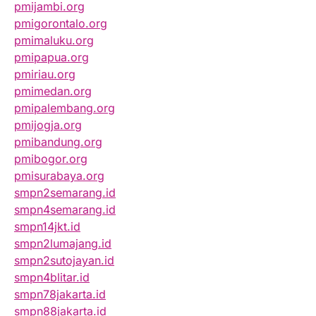
pmijambi.org
pmigorontalo.org
pmimaluku.org
pmipapua.org
pmiriau.org
pmimedan.org
pmipalembang.org
pmijogja.org
pmibandung.org
pmibogor.org
pmisurabaya.org
smpn2semarang.id
smpn4semarang.id
smpn14jkt.id
smpn2lumajang.id
smpn2sutojayan.id
smpn4blitar.id
smpn78jakarta.id
smpn88jakarta.id