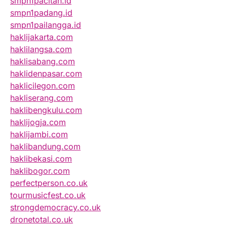
smpn1pacitan.id
smpn1padang.id
smpn1pailangga.id
haklijakarta.com
haklilangsa.com
haklisabang.com
haklidenpasar.com
haklicilegon.com
hakliserang.com
haklibengkulu.com
haklijogja.com
haklijambi.com
haklibandung.com
haklibekasi.com
haklibogor.com
perfectperson.co.uk
tourmusicfest.co.uk
strongdemocracy.co.uk
dronetotal.co.uk