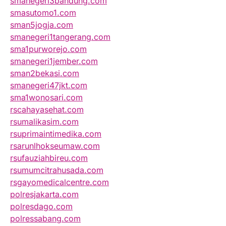
smanegeri3bandung.com
smasutomo1.com
sman5jogja.com
smanegeri1tangerang.com
sma1purworejo.com
smanegeri1jember.com
sman2bekasi.com
smanegeri47jkt.com
sma1wonosari.com
rscahayasehat.com
rsumalikasim.com
rsuprimaintimedika.com
rsarunlhokseumaw.com
rsufauziahbireu.com
rsumumcitrahusada.com
rsgayomedicalcentre.com
polresjakarta.com
polresdago.com
polressabang.com