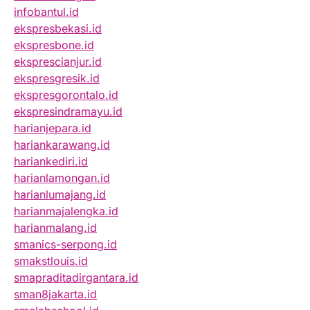
infobantul.id
ekspresbekasi.id
ekspresbone.id
eksprescianjur.id
ekspresgresik.id
ekspresgorontalo.id
ekspresindramayu.id
harianjepara.id
hariankarawang.id
hariankediri.id
harianlamongan.id
harianlumajang.id
harianmajalengka.id
harianmalang.id
smanics-serpong.id
smakstlouis.id
smapraditadirgantara.id
sman8jakarta.id