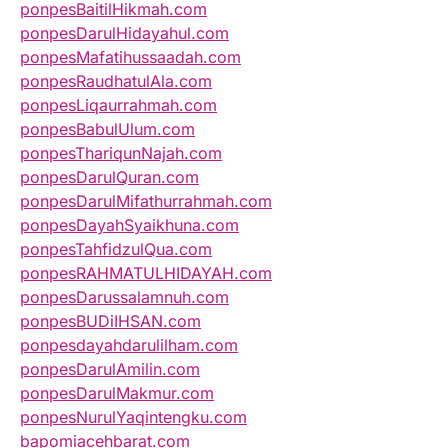
ponpesBaitilHikmah.com
ponpesDarulHidayahul.com
ponpesMafatihussaadah.com
ponpesRaudhatulAla.com
ponpesLiqaurrahmah.com
ponpesBabulUlum.com
ponpesThariqunNajah.com
ponpesDarulQuran.com
ponpesDarulMifathurrahmah.com
ponpesDayahSyaikhuna.com
ponpesTahfidzulQua.com
ponpesRAHMATULHIDAYAH.com
ponpesDarussalamnuh.com
ponpesBUDiIHSAN.com
ponpesdayahdarulilham.com
ponpesDarulAmilin.com
ponpesDarulMakmur.com
ponpesNurulYaqintengku.com
bapomiacehbarat.com