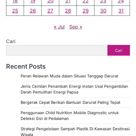
18
19
20
21
22
23
24
25
26
27
28
29
30
31
« Jul
Sep »
Cari
Cari
Recent Posts
Peran Relawan Muda dalam Situasi Tanggap Darurat
Jenis Cemilan Penambah Energi Instan Usai Pengambilan
Darah Pemulihan Energi Papua
Bergerak Cepat Berikan Bantuan Darurat Paling Tepat
Penggunaan Child Nutrition Mobile Diagnostic untuk
Deteksi Gizi di Pedalaman
Strategi Pengelolaan Sampah Plastik Di Kawasan Destinasi
Wisata