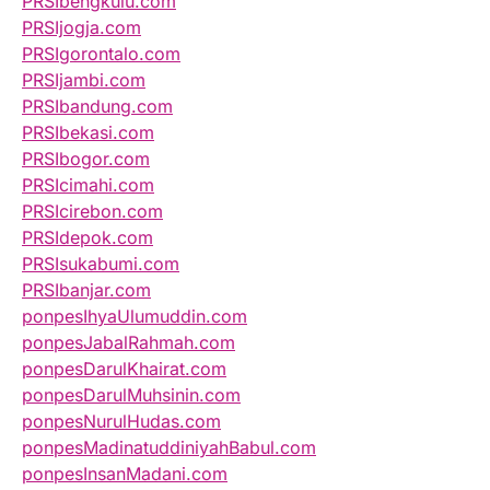
PRSIbengkulu.com
PRSIjogja.com
PRSIgorontalo.com
PRSIjambi.com
PRSIbandung.com
PRSIbekasi.com
PRSIbogor.com
PRSIcimahi.com
PRSIcirebon.com
PRSIdepok.com
PRSIsukabumi.com
PRSIbanjar.com
ponpesIhyaUlumuddin.com
ponpesJabalRahmah.com
ponpesDarulKhairat.com
ponpesDarulMuhsinin.com
ponpesNurulHudas.com
ponpesMadinatuddiniyahBabul.com
ponpesInsanMadani.com