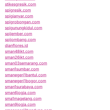
stikesgresik.com
spigresik.com
spigianyar.com
spigrobongan.com
spigunungkidul.com
spijember.com
spijombang.com
dianflores.id
sman48jkt.com
sman26jkt.com
sman03semarang.com
sman1sumbar.com
smanegeri1bantul.com
smanegeri1bogor.com
sman1surabaya.com
sman6jogja.com
sma1magelang.com
sman9jogja.com