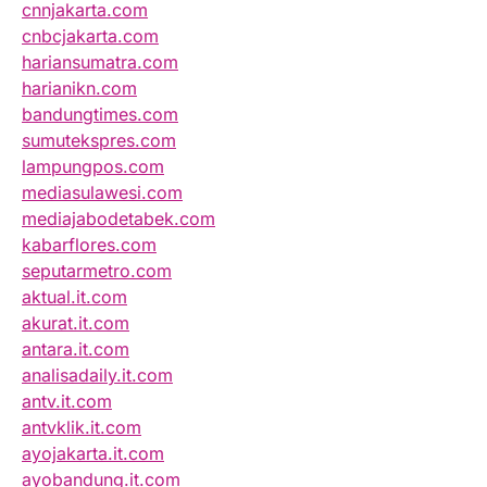
cnnjakarta.com
cnbcjakarta.com
hariansumatra.com
harianikn.com
bandungtimes.com
sumutekspres.com
lampungpos.com
mediasulawesi.com
mediajabodetabek.com
kabarflores.com
seputarmetro.com
aktual.it.com
akurat.it.com
antara.it.com
analisadaily.it.com
antv.it.com
antvklik.it.com
ayojakarta.it.com
ayobandung.it.com