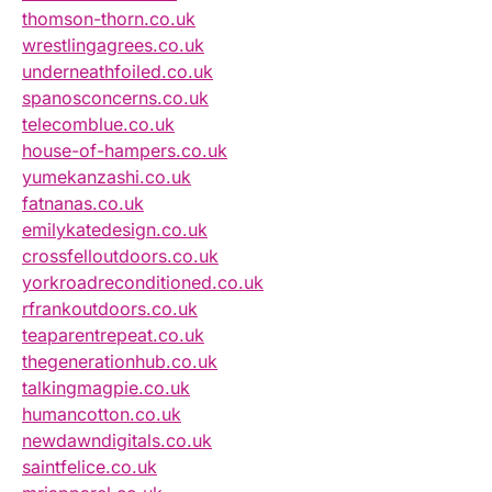
thomson-thorn.co.uk
wrestlingagrees.co.uk
underneathfoiled.co.uk
spanosconcerns.co.uk
telecomblue.co.uk
house-of-hampers.co.uk
yumekanzashi.co.uk
fatnanas.co.uk
emilykatedesign.co.uk
crossfelloutdoors.co.uk
yorkroadreconditioned.co.uk
rfrankoutdoors.co.uk
teaparentrepeat.co.uk
thegenerationhub.co.uk
talkingmagpie.co.uk
humancotton.co.uk
newdawndigitals.co.uk
saintfelice.co.uk