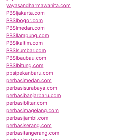
yayasandharmawanita.com
PBSIjakarta.com
PBSIbogor.com
PBSImedan.com
PBSIlampung.com
PBSIkaltim.com
PBSIsumbar.com
PBSIbaubau.com
PBSIbitung.com
pbsipekanbaru.com
perbasimedan.com
perbasisurabaya.com
perbasibanjarbaru.com
perbasiblitar.com
perbasimagelang.com
perbasijambi.com
perbasiserang.com
perbasitangerang.com