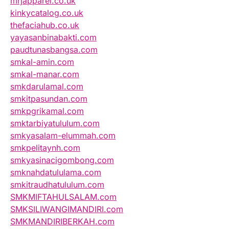
mrjapparel.co.uk
kinkycatalog.co.uk
thefaciahub.co.uk
yayasanbinabakti.com
paudtunasbangsa.com
smkal-amin.com
smkal-manar.com
smkdarulamal.com
smkitpasundan.com
smkpgrikamal.com
smktarbiyatululum.com
smkyasalam-elummah.com
smkpelitaynh.com
smkyasinacigombong.com
smknahdatululama.com
smkitraudhatululum.com
SMKMIFTAHULSALAM.com
SMKSILIWANGIMANDIRI.com
SMKMANDIRIBERKAH.com