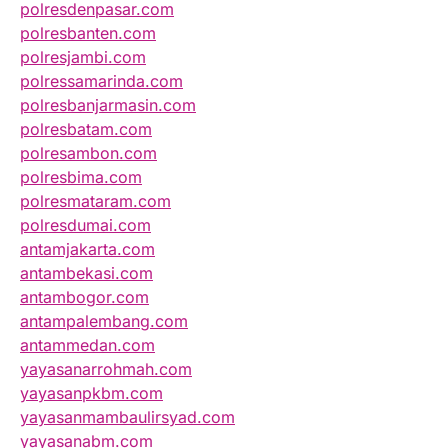
polresdenpasar.com
polresbanten.com
polresjambi.com
polressamarinda.com
polresbanjarmasin.com
polresbatam.com
polresambon.com
polresbima.com
polresmataram.com
polresdumai.com
antamjakarta.com
antambekasi.com
antambogor.com
antampalembang.com
antammedan.com
yayasanarrohmah.com
yayasanpkbm.com
yayasanmambaulirsyad.com
yayasanabm.com