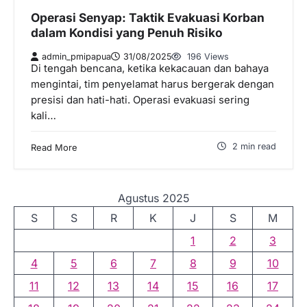
Operasi Senyap: Taktik Evakuasi Korban
dalam Kondisi yang Penuh Risiko
admin_pmipapua
31/08/2025
196 Views
Di tengah bencana, ketika kekacauan dan bahaya
mengintai, tim penyelamat harus bergerak dengan
presisi dan hati-hati. Operasi evakuasi sering
kali…
2 min read
Read More
Agustus 2025
S
S
R
K
J
S
M
1
2
3
4
5
6
7
8
9
10
11
12
13
14
15
16
17