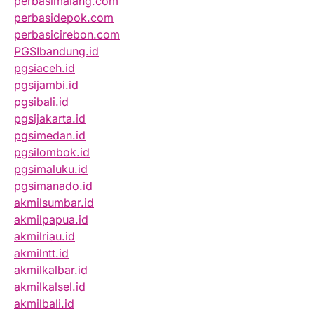
perbasimalang.com
perbasidepok.com
perbasicirebon.com
PGSIbandung.id
pgsiaceh.id
pgsijambi.id
pgsibali.id
pgsijakarta.id
pgsimedan.id
pgsilombok.id
pgsimaluku.id
pgsimanado.id
akmilsumbar.id
akmilpapua.id
akmilriau.id
akmilntt.id
akmilkalbar.id
akmilkalsel.id
akmilbali.id