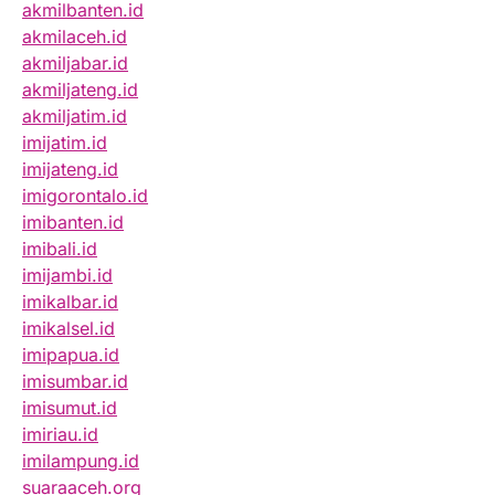
akmilbanten.id
akmilaceh.id
akmiljabar.id
akmiljateng.id
akmiljatim.id
imijatim.id
imijateng.id
imigorontalo.id
imibanten.id
imibali.id
imijambi.id
imikalbar.id
imikalsel.id
imipapua.id
imisumbar.id
imisumut.id
imiriau.id
imilampung.id
suaraaceh.org