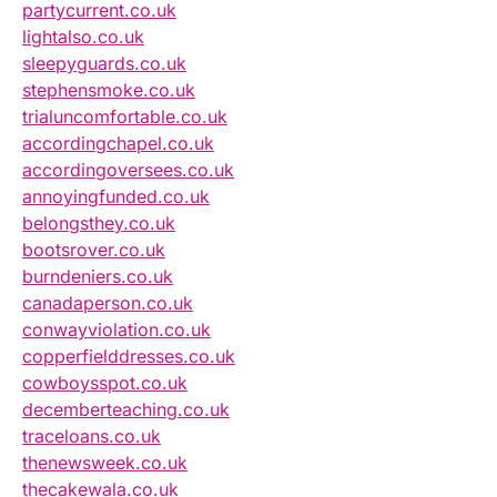
partycurrent.co.uk
lightalso.co.uk
sleepyguards.co.uk
stephensmoke.co.uk
trialuncomfortable.co.uk
accordingchapel.co.uk
accordingoversees.co.uk
annoyingfunded.co.uk
belongsthey.co.uk
bootsrover.co.uk
burndeniers.co.uk
canadaperson.co.uk
conwayviolation.co.uk
copperfielddresses.co.uk
cowboysspot.co.uk
decemberteaching.co.uk
traceloans.co.uk
thenewsweek.co.uk
thecakewala.co.uk