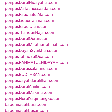
ponpesDarulHidayahul.com
ponpesMafatihussaadah.com
ponpesRaudhatulAla.com
ponpesLiqaurrahmah.com
ponpesBabulUlum.com
ponpesThariqunNajah.com
ponpesDarulQuran.com
ponpesDarulMifathurrahmah.com
ponpesDayahSyaikhuna.com
ponpesTahfidzulQua.com
ponpesRAHMATULHIDAYAH.com
ponpesDarussalamnuh.com
ponpesBUDiIHSAN.com
ponpesdayahdarulilham.com
ponpesDarulAmilin.com
ponpesDarulMakmur.com
ponpesNurulYaqintengku.com
bapomiacehbarat.com
bapomiacehbesar.com