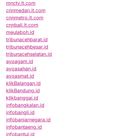
mnctv.it.com
cnnmedan.it.com
cnnmetro.it.com
cnnbali.it.com
meulaboh.id
tribunacehbarat.id
tribunacehbesar.id
tribunacehselatan.id
ayoagam.id
ayoasahan.id
ayoasmat.id
klikBalangan.id
klikBandung.id
klikbanggai.id
infobangkalan.id
infobangli.id
infobanjarnegara.id
infobantaeng.id
infobantul.id