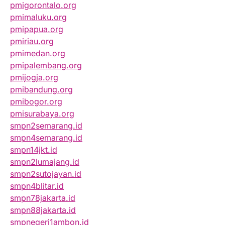
pmigorontalo.org
pmimaluku.org
pmipapua.org
pmiriau.org
pmimedan.org
pmipalembang.org
pmijogja.org
pmibandung.org
pmibogor.org
pmisurabaya.org
smpn2semarang.id
smpn4semarang.id
smpn14jkt.id
smpn2lumajang.id
smpn2sutojayan.id
smpn4blitar.id
smpn78jakarta.id
smpn88jakarta.id
smpnegeri1ambon.id