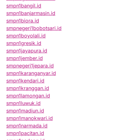
smpn1bangil.id
smpn1banjarmasin.id
smpn1biora.id
smpnegeri1bobotsari.id
smpn1boyolali.id
smpn1gresik.id
smpn1jayapura.id
smpn1jember.id
smpnegeri1jepara.id
smpn1karanganyar.id
smpn1kendari.id
smpn1kranggan.id
smpn1lamongan.id
smpn1luwuk.id
smpn1madiun.id
smpn1manokwari.id
smpn1narmada.id
smpn1pacitan.id