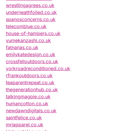
wrestlingagrees.co.uk
underneathfoiled.co.uk
spanosconcerns.co.uk
telecomblue.co.uk
house-of-hampers.co.uk
yumekanzashi.co.uk
fatnanas.co.uk
emilykatedesign.co.uk
crossfelloutdoors.co.uk
yorkroadreconditioned.co.uk
rfrankoutdoors.co.uk
teaparentrepeat.co.uk
thegenerationhub.co.uk
talkingmagpie.co.uk
humancotton.co.uk
newdawndigitals.co.uk
saintfelice.co.uk
mrjapparel.co.uk