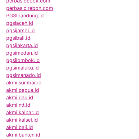
perbasidepok.com
perbasicirebon.com
PGSIbandung.id
pgsiaceh.id
pgsijambi.id
pgsibali.id
pgsijakarta.id
pgsimedan.id
pgsilombok.id
pgsimaluku.id
pgsimanado.id
akmilsumbar.id
akmilpapua.id
akmilriau.id
akmilntt.id
akmilkalbar.id
akmilkalsel.id
akmilbali.id
akmilbanten.id