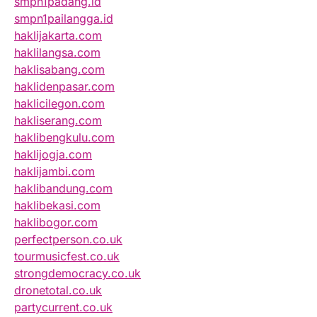
smpn1padang.id
smpn1pailangga.id
haklijakarta.com
haklilangsa.com
haklisabang.com
haklidenpasar.com
haklicilegon.com
hakliserang.com
haklibengkulu.com
haklijogja.com
haklijambi.com
haklibandung.com
haklibekasi.com
haklibogor.com
perfectperson.co.uk
tourmusicfest.co.uk
strongdemocracy.co.uk
dronetotal.co.uk
partycurrent.co.uk