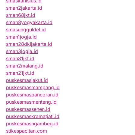
smaskanisius.id
sman2jakarta.id
sman68jkt.id
sman8yogyakarta.id
smasungguldel.id
sman1jogja.id
sman28dkijakarta.id
sman3jogja.id
sman81jkt.id
sman2malang.id
sman21jkt.id
puskesmasjakut.id
puskesmasmampang.id
puskesmaspancoran.id
puskesmasmenteng.id
puskesmassenen.id
puskesmaskramatjati.id
puskesmasngambeg.id
stikespacitan.com