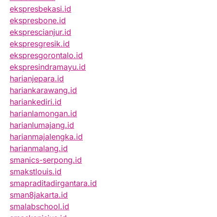
ekspresbekasi.id
ekspresbone.id
eksprescianjur.id
ekspresgresik.id
ekspresgorontalo.id
ekspresindramayu.id
harianjepara.id
hariankarawang.id
hariankediri.id
harianlamongan.id
harianlumajang.id
harianmajalengka.id
harianmalang.id
smanics-serpong.id
smakstlouis.id
smapraditadirgantara.id
sman8jakarta.id
smalabschool.id