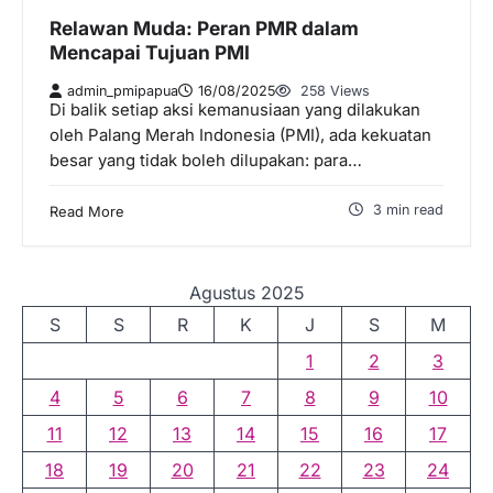
Relawan Muda: Peran PMR dalam
Mencapai Tujuan PMI
admin_pmipapua
16/08/2025
258 Views
Di balik setiap aksi kemanusiaan yang dilakukan
oleh Palang Merah Indonesia (PMI), ada kekuatan
besar yang tidak boleh dilupakan: para…
3 min read
Read More
Agustus 2025
S
S
R
K
J
S
M
1
2
3
4
5
6
7
8
9
10
11
12
13
14
15
16
17
18
19
20
21
22
23
24