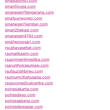
smasutomo1.com
sman5jogja.com
smanegeri1tangerang.com
sma1purworejo.com
smanegeri1jember.com
sman2bekasi.com
smanegeri47jkt.com
sma1wonosari.com
rscahayasehat.com
rsumalikasim.com
rsuprimaintimedika.com
rsarunlhokseumaw.com
rsufauziahbireu.com
rsumumcitrahusada.com
rsgayomedicalcentre.com
polresjakarta.com
polresdago.com
polressabang.com
polresdenpasar.com