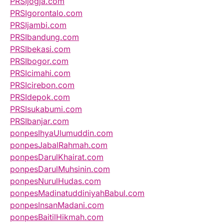
PRSIjogja.com
PRSIgorontalo.com
PRSIjambi.com
PRSIbandung.com
PRSIbekasi.com
PRSIbogor.com
PRSIcimahi.com
PRSIcirebon.com
PRSIdepok.com
PRSIsukabumi.com
PRSIbanjar.com
ponpesIhyaUlumuddin.com
ponpesJabalRahmah.com
ponpesDarulKhairat.com
ponpesDarulMuhsinin.com
ponpesNurulHudas.com
ponpesMadinatuddiniyahBabul.com
ponpesInsanMadani.com
ponpesBaitilHikmah.com