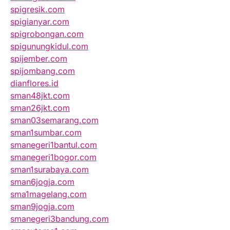
spigresik.com
spigianyar.com
spigrobongan.com
spigunungkidul.com
spijember.com
spijombang.com
dianflores.id
sman48jkt.com
sman26jkt.com
sman03semarang.com
sman1sumbar.com
smanegeri1bantul.com
smanegeri1bogor.com
sman1surabaya.com
sman6jogja.com
sma1magelang.com
sman9jogja.com
smanegeri3bandung.com