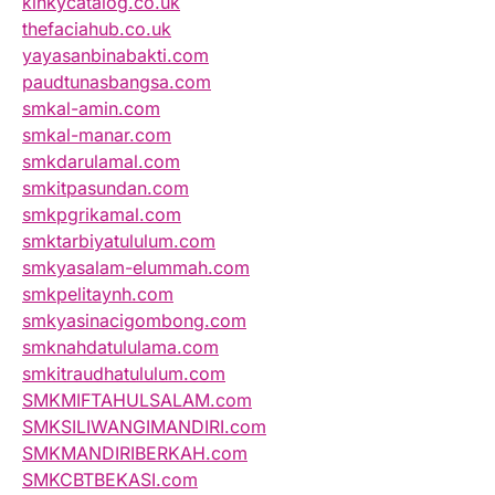
kinkycatalog.co.uk
thefaciahub.co.uk
yayasanbinabakti.com
paudtunasbangsa.com
smkal-amin.com
smkal-manar.com
smkdarulamal.com
smkitpasundan.com
smkpgrikamal.com
smktarbiyatululum.com
smkyasalam-elummah.com
smkpelitaynh.com
smkyasinacigombong.com
smknahdatululama.com
smkitraudhatululum.com
SMKMIFTAHULSALAM.com
SMKSILIWANGIMANDIRI.com
SMKMANDIRIBERKAH.com
SMKCBTBEKASI.com