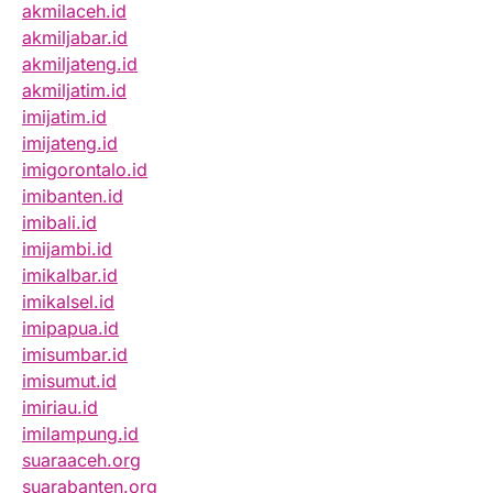
akmilaceh.id
akmiljabar.id
akmiljateng.id
akmiljatim.id
imijatim.id
imijateng.id
imigorontalo.id
imibanten.id
imibali.id
imijambi.id
imikalbar.id
imikalsel.id
imipapua.id
imisumbar.id
imisumut.id
imiriau.id
imilampung.id
suaraaceh.org
suarabanten.org