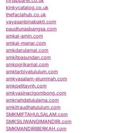
mrjapparel.co.uk
kinkycatalog.co.uk
thefaciahub.co.uk
yayasanbinabakti.com
paudtunasbangsa.com
smkal-amin.com
smkal-manar.com
smkdarulamal.com
smkitpasundan.com
smkpgrikamal.com
smktarbiyatululum.com
smkyasalam-elummah.com
smkpelitaynh.com
smkyasinacigombong.com
smknahdatululama.com
smkitraudhatululum.com
SMKMIFTAHULSALAM.com
SMKSILIWANGIMANDIRI.com
SMKMANDIRIBERKAH.com