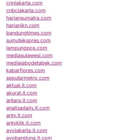
cnnjakarta.com
cnbcjakarta.com
hariansumatra.com
harianikn.com
bandungtimes.com
sumutekspres.com
lampungpos.com
mediasulawesi.com
mediajabodetabek.com
kabarflores.com
seputarmetro.com
aktual.it.com
akurat.it.com
antara.it.com
analisadaily.it.com
antv.it.com
antvklik.it.com
ayojakarta.it.com
ayobandung.it.com