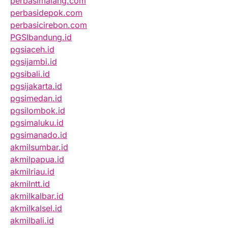
perbasimalang.com
perbasidepok.com
perbasicirebon.com
PGSIbandung.id
pgsiaceh.id
pgsijambi.id
pgsibali.id
pgsijakarta.id
pgsimedan.id
pgsilombok.id
pgsimaluku.id
pgsimanado.id
akmilsumbar.id
akmilpapua.id
akmilriau.id
akmilntt.id
akmilkalbar.id
akmilkalsel.id
akmilbali.id