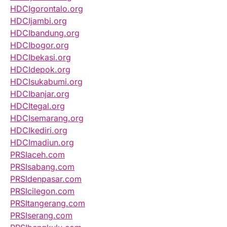
HDCIgorontalo.org
HDCIjambi.org
HDCIbandung.org
HDCIbogor.org
HDCIbekasi.org
HDCIdepok.org
HDCIsukabumi.org
HDCIbanjar.org
HDCItegal.org
HDCIsemarang.org
HDCIkediri.org
HDCImadiun.org
PRSIaceh.com
PRSIsabang.com
PRSIdenpasar.com
PRSIcilegon.com
PRSItangerang.com
PRSIserang.com