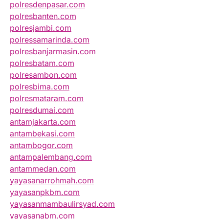
polresdenpasar.com
polresbanten.com
polresjambi.com
polressamarinda.com
polresbanjarmasin.com
polresbatam.com
polresambon.com
polresbima.com
polresmataram.com
polresdumai.com
antamjakarta.com
antambekasi.com
antambogor.com
antampalembang.com
antammedan.com
yayasanarrohmah.com
yayasanpkbm.com
yayasanmambaulirsyad.com
yayasanabm.com