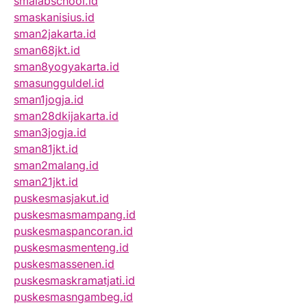
smalabschool.id
smaskanisius.id
sman2jakarta.id
sman68jkt.id
sman8yogyakarta.id
smasungguldel.id
sman1jogja.id
sman28dkijakarta.id
sman3jogja.id
sman81jkt.id
sman2malang.id
sman21jkt.id
puskesmasjakut.id
puskesmasmampang.id
puskesmaspancoran.id
puskesmasmenteng.id
puskesmassenen.id
puskesmaskramatjati.id
puskesmasngambeg.id