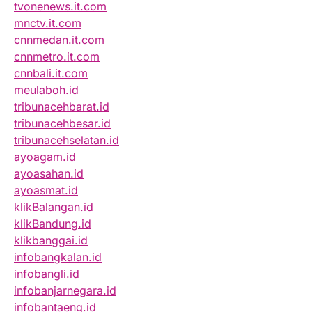
tvonenews.it.com
mnctv.it.com
cnnmedan.it.com
cnnmetro.it.com
cnnbali.it.com
meulaboh.id
tribunacehbarat.id
tribunacehbesar.id
tribunacehselatan.id
ayoagam.id
ayoasahan.id
ayoasmat.id
klikBalangan.id
klikBandung.id
klikbanggai.id
infobangkalan.id
infobangli.id
infobanjarnegara.id
infobantaeng.id