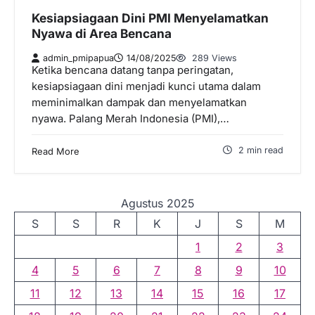
Kesiapsiagaan Dini PMI Menyelamatkan
Nyawa di Area Bencana
admin_pmipapua
14/08/2025
289 Views
Ketika bencana datang tanpa peringatan,
kesiapsiagaan dini menjadi kunci utama dalam
meminimalkan dampak dan menyelamatkan
nyawa. Palang Merah Indonesia (PMI),…
2 min read
Read More
Agustus 2025
S
S
R
K
J
S
M
1
2
3
4
5
6
7
8
9
10
11
12
13
14
15
16
17