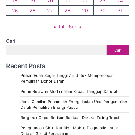
18
19
20
21
22
23
24
25
26
27
28
29
30
31
« Jul
Sep »
Cari
Cari
Recent Posts
Pilihan Buah Segar Tinggi Air Untuk Mempercepat
Pemulihan Donor Darah
Peran Relawan Muda dalam Situasi Tanggap Darurat
Jenis Cemilan Penambah Energi Instan Usai Pengambilan
Darah Pemulihan Energi Papua
Bergerak Cepat Berikan Bantuan Darurat Paling Tepat
Penggunaan Child Nutrition Mobile Diagnostic untuk
Deteksi Gizi di Pedalaman