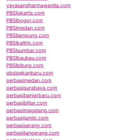
yayasandharmawanita.com
PBSIjakarta.com
PBSIbogor.com
PBSImedan.com
PBSIlampung.com
PBSIkaltim.com
PBSIsumbar.com
PBSIbaubau.com
PBSIbitung.com
pbsipekanbaru.com
perbasimedan.com
perbasisurabaya.com
perbasibanjarbaru.com
perbasiblitar.com
perbasimagelang.com
perbasijambi.com
perbasiserang.com
perbasitangerang.com