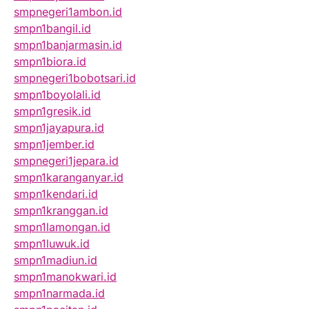
smpnegeri1ambon.id
smpn1bangil.id
smpn1banjarmasin.id
smpn1biora.id
smpnegeri1bobotsari.id
smpn1boyolali.id
smpn1gresik.id
smpn1jayapura.id
smpn1jember.id
smpnegeri1jepara.id
smpn1karanganyar.id
smpn1kendari.id
smpn1kranggan.id
smpn1lamongan.id
smpn1luwuk.id
smpn1madiun.id
smpn1manokwari.id
smpn1narmada.id