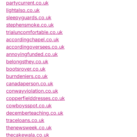
partycurrent.co.uk
lightalso.co.uk
sleepyguards.co.uk
stephensmoke.co.uk
trialuncomfortable.co.uk
accordingchapel.co.uk
accordingoversees.co.uk
annoyingfunded.co.uk
belongsthey.co.uk
bootsrover.co.uk
burndeniers.co.uk
canadaperson.co.uk
conwayviolation.co.uk
copperfielddresses.co.uk
cowboysspot.co.uk
decemberteaching.co.uk
traceloans.co.uk
thenewsweek.co.uk
thecakewala.co.uk