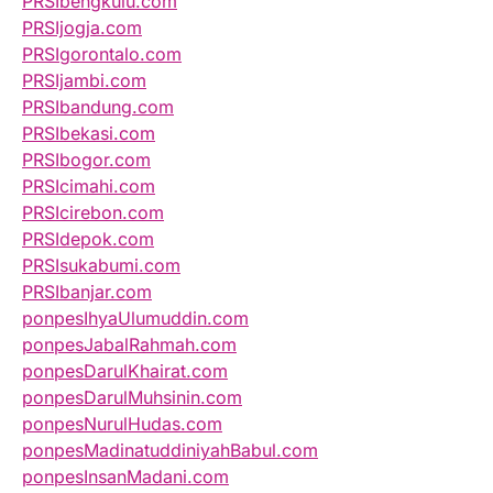
PRSIbengkulu.com
PRSIjogja.com
PRSIgorontalo.com
PRSIjambi.com
PRSIbandung.com
PRSIbekasi.com
PRSIbogor.com
PRSIcimahi.com
PRSIcirebon.com
PRSIdepok.com
PRSIsukabumi.com
PRSIbanjar.com
ponpesIhyaUlumuddin.com
ponpesJabalRahmah.com
ponpesDarulKhairat.com
ponpesDarulMuhsinin.com
ponpesNurulHudas.com
ponpesMadinatuddiniyahBabul.com
ponpesInsanMadani.com