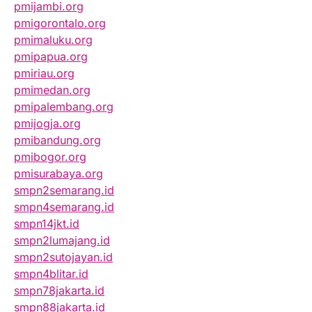
pmijambi.org
pmigorontalo.org
pmimaluku.org
pmipapua.org
pmiriau.org
pmimedan.org
pmipalembang.org
pmijogja.org
pmibandung.org
pmibogor.org
pmisurabaya.org
smpn2semarang.id
smpn4semarang.id
smpn14jkt.id
smpn2lumajang.id
smpn2sutojayan.id
smpn4blitar.id
smpn78jakarta.id
smpn88jakarta.id