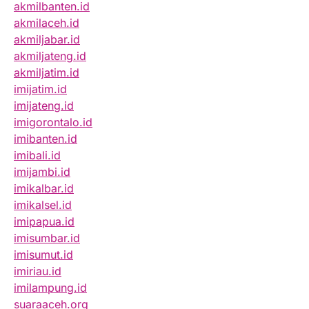
akmilbanten.id
akmilaceh.id
akmiljabar.id
akmiljateng.id
akmiljatim.id
imijatim.id
imijateng.id
imigorontalo.id
imibanten.id
imibali.id
imijambi.id
imikalbar.id
imikalsel.id
imipapua.id
imisumbar.id
imisumut.id
imiriau.id
imilampung.id
suaraaceh.org