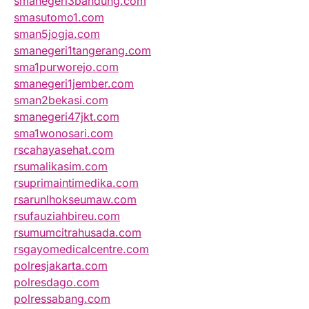
smanegeri3bandung.com
smasutomo1.com
sman5jogja.com
smanegeri1tangerang.com
sma1purworejo.com
smanegeri1jember.com
sman2bekasi.com
smanegeri47jkt.com
sma1wonosari.com
rscahayasehat.com
rsumalikasim.com
rsuprimaintimedika.com
rsarunlhokseumaw.com
rsufauziahbireu.com
rsumumcitrahusada.com
rsgayomedicalcentre.com
polresjakarta.com
polresdago.com
polressabang.com