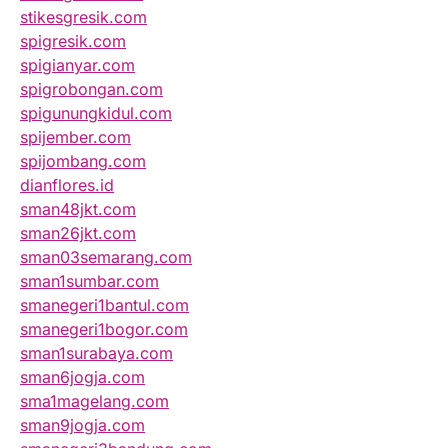
stikesgresik.com
spigresik.com
spigianyar.com
spigrobongan.com
spigunungkidul.com
spijember.com
spijombang.com
dianflores.id
sman48jkt.com
sman26jkt.com
sman03semarang.com
sman1sumbar.com
smanegeri1bantul.com
smanegeri1bogor.com
sman1surabaya.com
sman6jogja.com
sma1magelang.com
sman9jogja.com