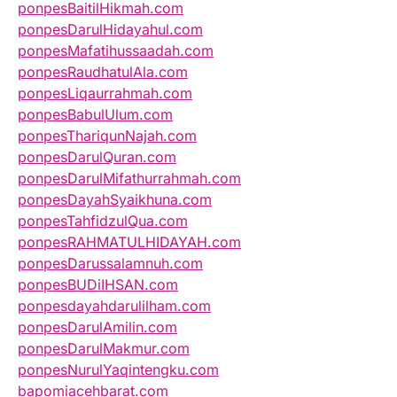
ponpesBaitilHikmah.com
ponpesDarulHidayahul.com
ponpesMafatihussaadah.com
ponpesRaudhatulAla.com
ponpesLiqaurrahmah.com
ponpesBabulUlum.com
ponpesThariqunNajah.com
ponpesDarulQuran.com
ponpesDarulMifathurrahmah.com
ponpesDayahSyaikhuna.com
ponpesTahfidzulQua.com
ponpesRAHMATULHIDAYAH.com
ponpesDarussalamnuh.com
ponpesBUDiIHSAN.com
ponpesdayahdarulilham.com
ponpesDarulAmilin.com
ponpesDarulMakmur.com
ponpesNurulYaqintengku.com
bapomiacehbarat.com