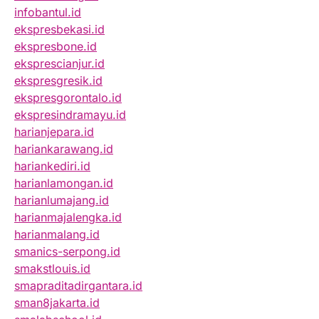
infobantul.id
ekspresbekasi.id
ekspresbone.id
eksprescianjur.id
ekspresgresik.id
ekspresgorontalo.id
ekspresindramayu.id
harianjepara.id
hariankarawang.id
hariankediri.id
harianlamongan.id
harianlumajang.id
harianmajalengka.id
harianmalang.id
smanics-serpong.id
smakstlouis.id
smapraditadirgantara.id
sman8jakarta.id