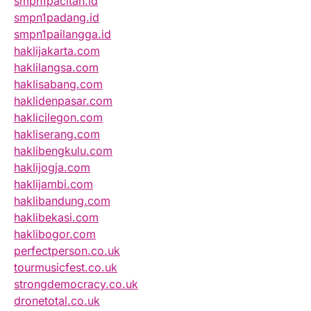
smpn1pacitan.id
smpn1padang.id
smpn1pailangga.id
haklijakarta.com
haklilangsa.com
haklisabang.com
haklidenpasar.com
haklicilegon.com
hakliserang.com
haklibengkulu.com
haklijogja.com
haklijambi.com
haklibandung.com
haklibekasi.com
haklibogor.com
perfectperson.co.uk
tourmusicfest.co.uk
strongdemocracy.co.uk
dronetotal.co.uk