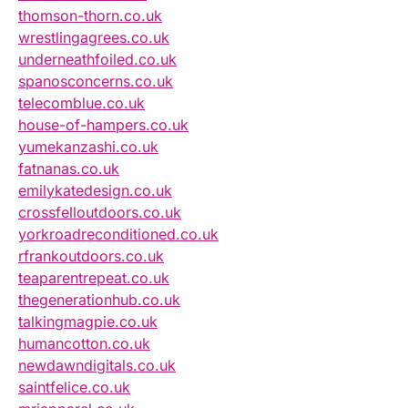
thomson-thorn.co.uk
wrestlingagrees.co.uk
underneathfoiled.co.uk
spanosconcerns.co.uk
telecomblue.co.uk
house-of-hampers.co.uk
yumekanzashi.co.uk
fatnanas.co.uk
emilykatedesign.co.uk
crossfelloutdoors.co.uk
yorkroadreconditioned.co.uk
rfrankoutdoors.co.uk
teaparentrepeat.co.uk
thegenerationhub.co.uk
talkingmagpie.co.uk
humancotton.co.uk
newdawndigitals.co.uk
saintfelice.co.uk