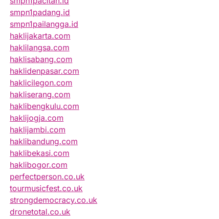
smpn1pacitan.id
smpn1padang.id
smpn1pailangga.id
haklijakarta.com
haklilangsa.com
haklisabang.com
haklidenpasar.com
haklicilegon.com
hakliserang.com
haklibengkulu.com
haklijogja.com
haklijambi.com
haklibandung.com
haklibekasi.com
haklibogor.com
perfectperson.co.uk
tourmusicfest.co.uk
strongdemocracy.co.uk
dronetotal.co.uk