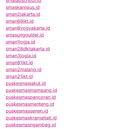
smalabschool.id
smaskanisius.id
sman2jakarta.id
sman68jkt.id
sman8yogyakarta.id
smasungguldel.id
sman1jogja.id
sman28dkijakarta.id
sman3jogja.id
sman81jkt.id
sman2malang.id
sman21jkt.id
puskesmasjakut.id
puskesmasmampang.id
puskesmaspancoran.id
puskesmasmenteng.id
puskesmassenen.id
puskesmaskramatjati.id
puskesmasngambeg.id