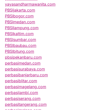
yayasandharmawanita.com
PBSIjakarta.com
PBSIbogor.com
PBSImedan.com
PBSIlampung.com
PBSIkaltim.com
PBSIsumbar.com
PBSIbaubau.com
PBSIbitung.com
pbsipekanbaru.com
perbasimedan.com
perbasisurabaya.com
perbasibanjarbaru.com
perbasiblitar.com
perbasimagelang.com
perbasijambi.com
perbasiserang.com
perbasitangerang.com