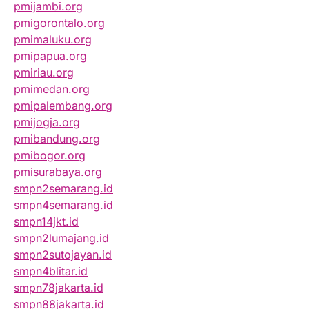
pmijambi.org
pmigorontalo.org
pmimaluku.org
pmipapua.org
pmiriau.org
pmimedan.org
pmipalembang.org
pmijogja.org
pmibandung.org
pmibogor.org
pmisurabaya.org
smpn2semarang.id
smpn4semarang.id
smpn14jkt.id
smpn2lumajang.id
smpn2sutojayan.id
smpn4blitar.id
smpn78jakarta.id
smpn88jakarta.id