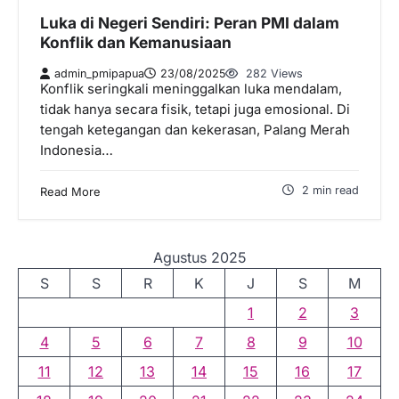
Luka di Negeri Sendiri: Peran PMI dalam
Konflik dan Kemanusiaan
admin_pmipapua
23/08/2025
282 Views
Konflik seringkali meninggalkan luka mendalam,
tidak hanya secara fisik, tetapi juga emosional. Di
tengah ketegangan dan kekerasan, Palang Merah
Indonesia…
2 min read
Read More
Agustus 2025
S
S
R
K
J
S
M
1
2
3
4
5
6
7
8
9
10
11
12
13
14
15
16
17