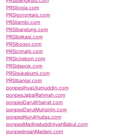
PRSIbengkulu.com
PRSIjogja.com
PRSIgorontalo.com
PRSIjambi.com
PRSIbandung.com
PRSIbekasi.com
PRSIbogor.com
PRSIcimahi.com
PRSIcirebon.com
PRSIdepok.com
PRSIsukabumi.com
PRSIbanjar.com
ponpesIhyaUlumuddin.com
ponpesJabalRahmah.com
ponpesDarulKhairat.com
ponpesDarulMuhsinin.com
ponpesNurulHudas.com
ponpesMadinatuddiniyahBabul.com
ponpesInsanMadani.com