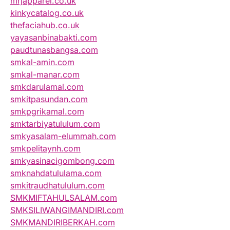
mrjapparel.co.uk
kinkycatalog.co.uk
thefaciahub.co.uk
yayasanbinabakti.com
paudtunasbangsa.com
smkal-amin.com
smkal-manar.com
smkdarulamal.com
smkitpasundan.com
smkpgrikamal.com
smktarbiyatululum.com
smkyasalam-elummah.com
smkpelitaynh.com
smkyasinacigombong.com
smknahdatululama.com
smkitraudhatululum.com
SMKMIFTAHULSALAM.com
SMKSILIWANGIMANDIRI.com
SMKMANDIRIBERKAH.com