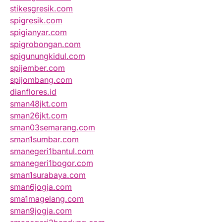
stikesgresik.com
spigresik.com
spigianyar.com
spigrobongan.com
spigunungkidul.com
spijember.com
spijombang.com
dianflores.id
sman48jkt.com
sman26jkt.com
sman03semarang.com
sman1sumbar.com
smanegeri1bantul.com
smanegeri1bogor.com
sman1surabaya.com
sman6jogja.com
sma1magelang.com
sman9jogja.com