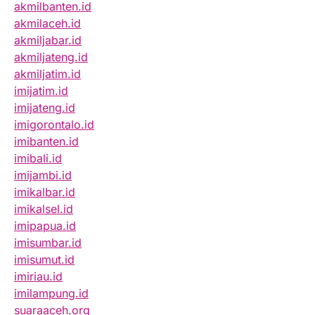
akmilbanten.id
akmilaceh.id
akmiljabar.id
akmiljateng.id
akmiljatim.id
imijatim.id
imijateng.id
imigorontalo.id
imibanten.id
imibali.id
imijambi.id
imikalbar.id
imikalsel.id
imipapua.id
imisumbar.id
imisumut.id
imiriau.id
imilampung.id
suaraaceh.org