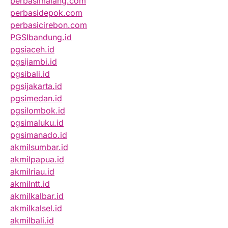
perbasimalang.com
perbasidepok.com
perbasicirebon.com
PGSIbandung.id
pgsiaceh.id
pgsijambi.id
pgsibali.id
pgsijakarta.id
pgsimedan.id
pgsilombok.id
pgsimaluku.id
pgsimanado.id
akmilsumbar.id
akmilpapua.id
akmilriau.id
akmilntt.id
akmilkalbar.id
akmilkalsel.id
akmilbali.id