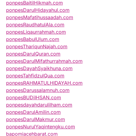
ponpesBaitilHikmah.com
ponpesDarulHidayahul.com
ponpesMafatihussaadah.com
ponpesRaudhatulAla.com
ponpesLiqaurrahmah.com
ponpesBabulUlum.com
ponpesThariqunNajah.com
ponpesDarulQuran.com
ponpesDarulMifathurrahmah.com
ponpesDayahSyaikhuna.com
ponpesTahfidzulQua.com
ponpesRAHMATULHIDAYAH.com
ponpesDarussalamnuh.com
ponpesBUDiIHSAN.com
ponpesdayahdarulilham.com
ponpesDarulAmilin.com
ponpesDarulMakmur.com
ponpesNurulYaqintengku.com
bapomiacehbarat.com