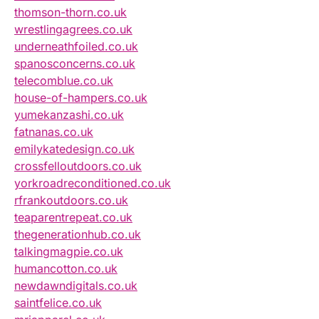
thomson-thorn.co.uk
wrestlingagrees.co.uk
underneathfoiled.co.uk
spanosconcerns.co.uk
telecomblue.co.uk
house-of-hampers.co.uk
yumekanzashi.co.uk
fatnanas.co.uk
emilykatedesign.co.uk
crossfelloutdoors.co.uk
yorkroadreconditioned.co.uk
rfrankoutdoors.co.uk
teaparentrepeat.co.uk
thegenerationhub.co.uk
talkingmagpie.co.uk
humancotton.co.uk
newdawndigitals.co.uk
saintfelice.co.uk