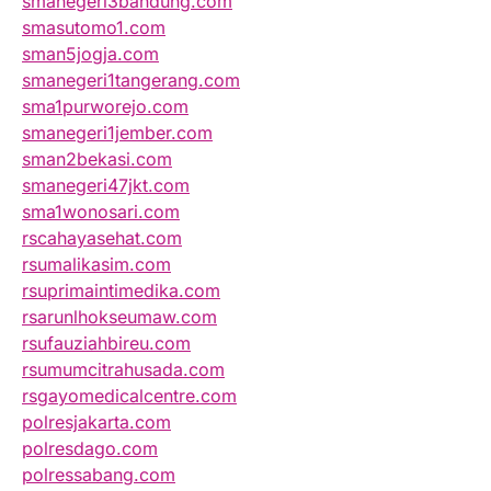
smanegeri3bandung.com
smasutomo1.com
sman5jogja.com
smanegeri1tangerang.com
sma1purworejo.com
smanegeri1jember.com
sman2bekasi.com
smanegeri47jkt.com
sma1wonosari.com
rscahayasehat.com
rsumalikasim.com
rsuprimaintimedika.com
rsarunlhokseumaw.com
rsufauziahbireu.com
rsumumcitrahusada.com
rsgayomedicalcentre.com
polresjakarta.com
polresdago.com
polressabang.com