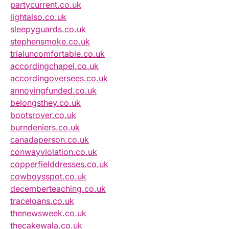
partycurrent.co.uk
lightalso.co.uk
sleepyguards.co.uk
stephensmoke.co.uk
trialuncomfortable.co.uk
accordingchapel.co.uk
accordingoversees.co.uk
annoyingfunded.co.uk
belongsthey.co.uk
bootsrover.co.uk
burndeniers.co.uk
canadaperson.co.uk
conwayviolation.co.uk
copperfielddresses.co.uk
cowboysspot.co.uk
decemberteaching.co.uk
traceloans.co.uk
thenewsweek.co.uk
thecakewala.co.uk