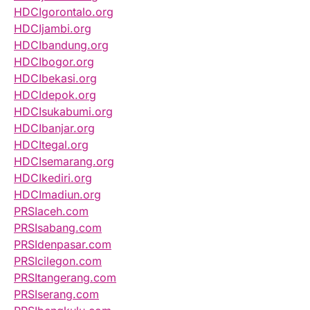
HDCIgorontalo.org
HDCIjambi.org
HDCIbandung.org
HDCIbogor.org
HDCIbekasi.org
HDCIdepok.org
HDCIsukabumi.org
HDCIbanjar.org
HDCItegal.org
HDCIsemarang.org
HDCIkediri.org
HDCImadiun.org
PRSIaceh.com
PRSIsabang.com
PRSIdenpasar.com
PRSIcilegon.com
PRSItangerang.com
PRSIserang.com