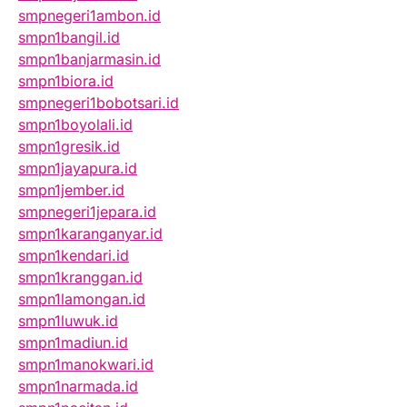
smpnegeri1ambon.id
smpn1bangil.id
smpn1banjarmasin.id
smpn1biora.id
smpnegeri1bobotsari.id
smpn1boyolali.id
smpn1gresik.id
smpn1jayapura.id
smpn1jember.id
smpnegeri1jepara.id
smpn1karanganyar.id
smpn1kendari.id
smpn1kranggan.id
smpn1lamongan.id
smpn1luwuk.id
smpn1madiun.id
smpn1manokwari.id
smpn1narmada.id