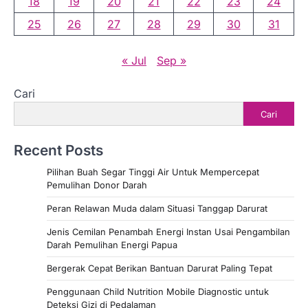
18
19
20
21
22
23
24
25
26
27
28
29
30
31
« Jul
Sep »
Cari
Cari
Recent Posts
Pilihan Buah Segar Tinggi Air Untuk Mempercepat
Pemulihan Donor Darah
Peran Relawan Muda dalam Situasi Tanggap Darurat
Jenis Cemilan Penambah Energi Instan Usai Pengambilan
Darah Pemulihan Energi Papua
Bergerak Cepat Berikan Bantuan Darurat Paling Tepat
Penggunaan Child Nutrition Mobile Diagnostic untuk
Deteksi Gizi di Pedalaman