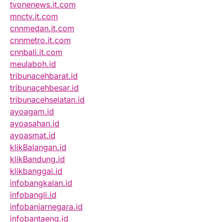
tvonenews.it.com
mnctv.it.com
cnnmedan.it.com
cnnmetro.it.com
cnnbali.it.com
meulaboh.id
tribunacehbarat.id
tribunacehbesar.id
tribunacehselatan.id
ayoagam.id
ayoasahan.id
ayoasmat.id
klikBalangan.id
klikBandung.id
klikbanggai.id
infobangkalan.id
infobangli.id
infobanjarnegara.id
infobantaeng.id