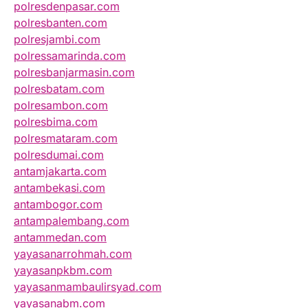
polresdenpasar.com
polresbanten.com
polresjambi.com
polressamarinda.com
polresbanjarmasin.com
polresbatam.com
polresambon.com
polresbima.com
polresmataram.com
polresdumai.com
antamjakarta.com
antambekasi.com
antambogor.com
antampalembang.com
antammedan.com
yayasanarrohmah.com
yayasanpkbm.com
yayasanmambaulirsyad.com
yayasanabm.com