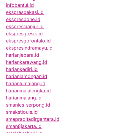
infobantul.id
ekspresbekasi.id
ekspresbone.id
eksprescianjur.id
ekspresgresik.id
ekspresgorontalo.id
ekspresindramayu.id
harianjepara.id
hariankarawang.id
hariankediri.id
harianlamongan.id
harianlumajang.id
harianmajalengka.id
harianmalang.id
smanics-serpong.id
smakstlouis.id
smapraditadirgantara.id
sman8jakarta.id